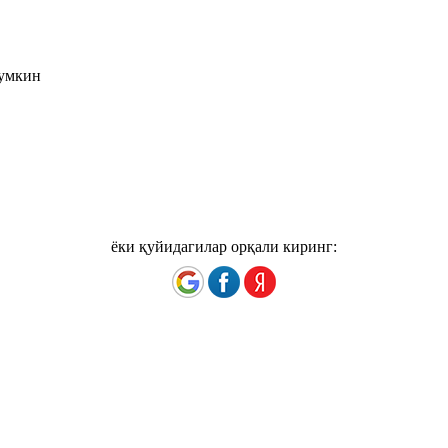
мумкин
ёки қуйидагилар орқали киринг: