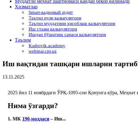
Муддатли меҳнат шартномаси қандай бекор қилинади
Хизматлар
Smart-кадровый аудит
Таътил пули калькулятори
Таътил муддатини ҳисоблаш калькулятори
Иш стажи калькулятори
Ишдан бўшатиш санаси калькулятори
Таълим
Kadrovik.academy
webinar.cpr.uz
Иш вақтидан ташқари ишларни тартиб
13.11.2025
2025 йил 11 ноябрдаги ЎРҚ-1095-сон Қонунга кўра, Меҳнат
Нима ўзгарди?
1.
МК
190-моддаси
–
Иш...