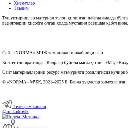
Хизматлар
Таълим
Тушунтиришлар материал эълон қилинган пайтда амалда бўлган
вазиятларни ҳисобга олган ҳолда мустақил равишда қабул қила
Сайт «NORMA» МЧЖ томонидан ишлаб чиқилган.
Контентни яратишда “Кадрлар бўйича маслаҳатчи” ЭМТ, «Buxga
Сайт материалларини ресурс маъмурияти розилигисиз кўчириб
© «NORMA» МЧЖ, 2021–2025 й. Барча ҳуқуқлар ҳимояланган.
Телеграм канали
@ru_kadrovik