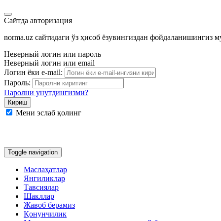
Сайтда авторизация
norma.uz сайтидаги ўз ҳисоб ёзувингиздан фойдаланишингиз 
Неверный логин или пароль
Неверный логин или email
Логин ёки e-mail:
Пароль:
Паролни унутдингизми?
Мени эслаб қолинг
Google
Facebook
Яндекс
Toggle navigation
Маслаҳатлар
Янгиликлар
Тавсиялар
Шакллар
Жавоб берамиз
Қонунчилик