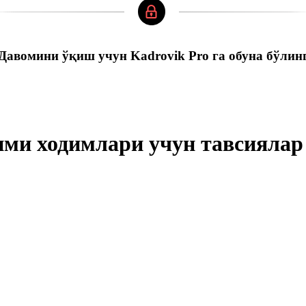
Давомини ўқиш учун Kadrovik Pro га обуна бўлин
ими ходимлари учун тавсиялар