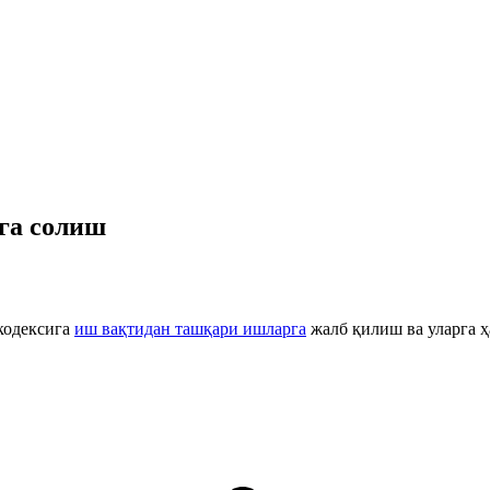
га солиш
 кодексига
иш вақтидан ташқари ишларга
жалб қилиш ва уларга ҳ