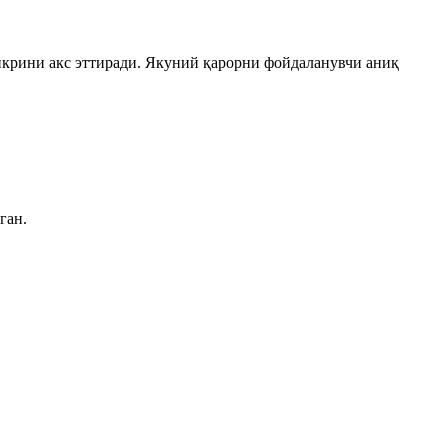
икрини акс эттиради. Якуний қарорни фойдаланувчи аниқ
ган.