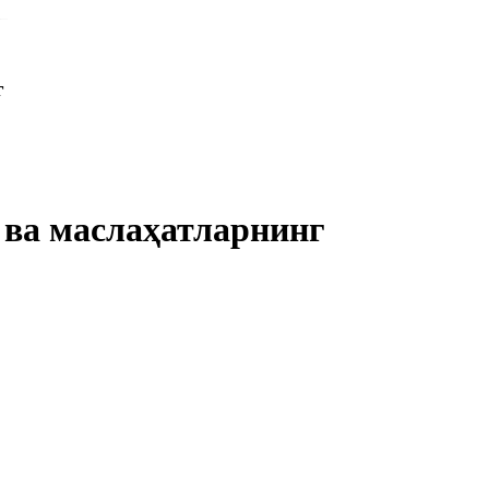
г
 ва маслаҳатларнинг