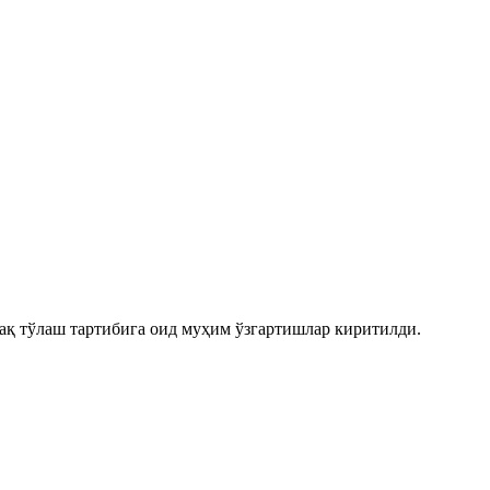
ақ тўлаш тартибига оид муҳим ўзгартишлар киритилди.