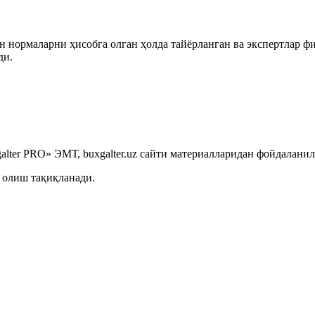
 нормаларни ҳисобга олган ҳолда тайёрланган ва экспертлар ф
ди.
lter PRO» ЭМТ, buxgalter.uz сайти материалларидан фойдаланил
 олиш тақиқланади.