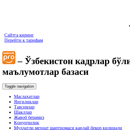
Сайтга киринг
Перейти к тарифам
– Ўзбекистон кадрлар бўл
маълумотлар базаси
Toggle navigation
Маслаҳатлар
Янгиликлар
Тавсиялар
Шакллар
Жавоб берамиз
Қонунчилик
Муддатли меҳнат шартномаси қандай бекор қилинади