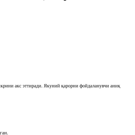
икрини акс эттиради. Якуний қарорни фойдаланувчи аниқ
ган.