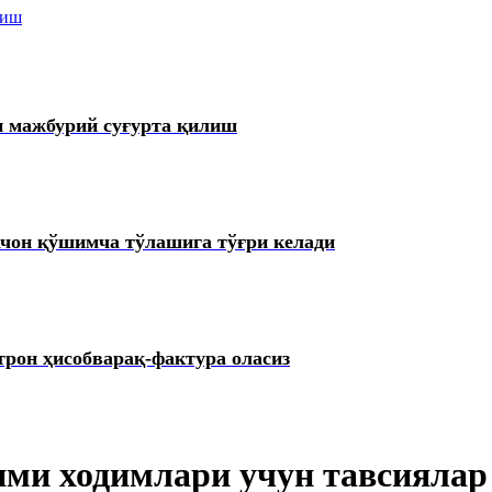
лиш
 мажбурий суғурта қилиш
он қўшимча тўлашига тўғри келади
он ҳисобварақ-фактура оласиз
ими ходимлари учун тавсиялар