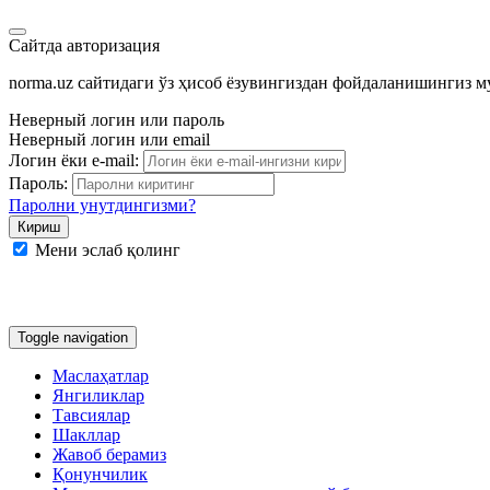
Сайтда авторизация
norma.uz сайтидаги ўз ҳисоб ёзувингиздан фойдаланишингиз 
Неверный логин или пароль
Неверный логин или email
Логин ёки e-mail:
Пароль:
Паролни унутдингизми?
Мени эслаб қолинг
Google
Facebook
Яндекс
Toggle navigation
Маслаҳатлар
Янгиликлар
Тавсиялар
Шакллар
Жавоб берамиз
Қонунчилик