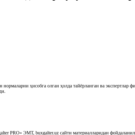
 нормаларни ҳисобга олган ҳолда тайёрланган ва экспертлар ф
ди.
lter PRO» ЭМТ, buxgalter.uz сайти материалларидан фойдаланил