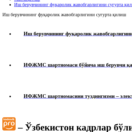
Иш берувчининг фуқаролик жавобгарлигини суғурта қи
Меҳнатга ҳақ тўлаш
Иш берувчининг фуқаролик жавобгарлигини суғурта қилиш
Бошқа ишга ўтиш
Иш берувчининг фуқаролик жавобгарлигини
Ишга қабул қилиш
Меҳнат шартномасини бекор қилиш
ИФЖМС шартномаси бўйича иш берувчи қач
Ходимларнинг ижтимоий таъминоти
HR-менеджмент
ИФЖМС шартномасини туздингизми – электр
Жамоа шартномаси
Иш берувчининг фуқаролик жавобгарлигини суғурта қилиш
– Ўзбекистон кадрлар бўл
Иш ҳақидан ушлаб қолиш ва ажратмалар