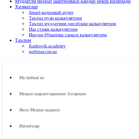
Муддатли меҳнат шартномаси қандай бекор қилинади
Хизматлар
Smart-кадровый аудит
Таътил пули калькулятори
Таътил муддатини ҳисоблаш калькулятори
Иш стажи калькулятори
Ишдан бўшатиш санаси калькулятори
Таълим
Kadrovik.academy
webinar.cpr.uz
My.mehnat.uz
Меҳнат шароитларининг ўзгариши
Янги Меҳнат кодекси
Имтиёзлар