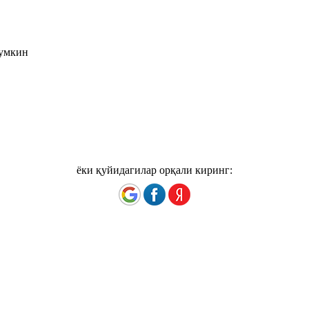
мумкин
ёки қуйидагилар орқали киринг: