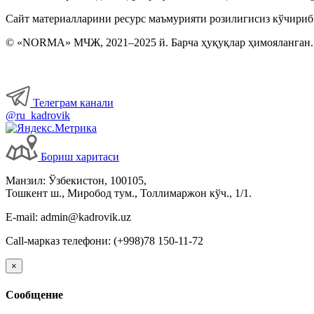
Сайт материалларини ресурс маъмурияти розилигисиз кўчириб
© «NORMA» МЧЖ, 2021–2025 й. Барча ҳуқуқлар ҳимояланган.
Телеграм канали
@ru_kadrovik
Бориш харитаси
Манзил: Ўзбекистон, 100105,
Тошкент ш., Миробод тум., Толлимаржон кўч., 1/1.
E-mail: admin@kadrovik.uz
Call-марказ телефони: (+998)78 150-11-72
×
Сообщение