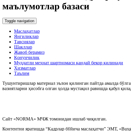
маълумотлар базаси
Кадрларга доир ҳужжатлар
Toggle navigation
Карантин
Маслаҳатлар
Янгиликлар
Тавсиялар
Меҳнат дафтарчаси
Шакллар
Жавоб берамиз
Қонунчилик
Меҳнат низолари
Муддатли меҳнат шартномаси қандай бекор қилинади
Хизматлар
Таълим
Якка тартибдаги тадбиркор
Тушунтиришлар материал эълон қилинган пайтда амалда бўлган
вазиятларни ҳисобга олган ҳолда мустақил равишда қабул қила
ЯММТ
Ҳарбий хизматга мажбурларни рўйхатга олиш
Сайт «NORMA» МЧЖ томонидан ишлаб чиқилган.
Контентни яратишда “Кадрлар бўйича маслаҳатчи” ЭМТ, «Buxga