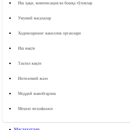
Иш ҳақи, компенсация ва бошқа тўловлар
Умумий масалалар
Ходимларнинг вакиллик органлари
Иш вақти
Таътил вақти
Интизомий жазо
Моддий жавобгарлик
Меҳнат муҳофазаси
Ижтимоий таъминот
Маслаҳатлар