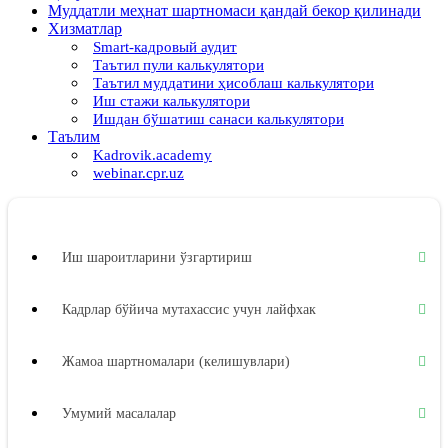
Муддатли меҳнат шартномаси қандай бекор қилинади
Хизматлар
Smart-кадровый аудит
Таътил пули калькулятори
Таътил муддатини ҳисоблаш калькулятори
Иш стажи калькулятори
Ишдан бўшатиш санаси калькулятори
Таълим
Kadrovik.academy
webinar.cpr.uz
Иш шароитларини ўзгартириш
Кадрлар бўйича мутахассис учун лайфхак
Жамоа шартномалари (келишувлари)
Умумий масалалар