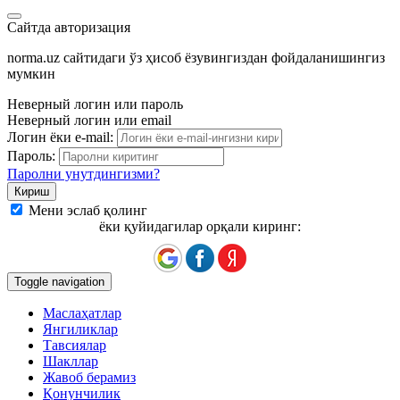
Сайтда авторизация
norma.uz сайтидаги ўз ҳисоб ёзувингиздан фойдаланишингиз
мумкин
Неверный логин или пароль
Неверный логин или email
Логин ёки e-mail:
Пароль:
Паролни унутдингизми?
Мени эслаб қолинг
ёки қуйидагилар орқали киринг:
Toggle navigation
Маслаҳатлар
Янгиликлар
Тавсиялар
Шакллар
Жавоб берамиз
Қонунчилик