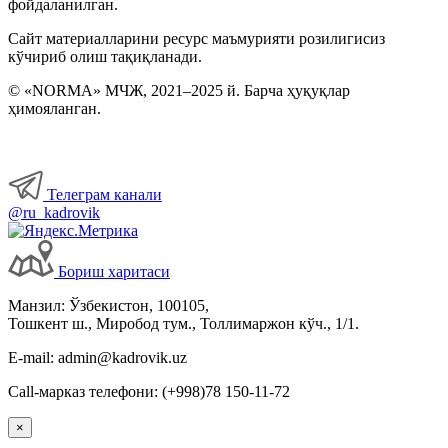
фойдаланилган.
Сайт материалларини ресурс маъмурияти розилигисиз
Бошқа ишга ўтиш, ўриндошлик
кўчириб олиш тақиқланади.
© «NORMA» МЧЖ, 2021–2025 й. Барча ҳуқуқлар
Меҳнат шароитларининг ўзгариши
ҳимояланган.
Иш вақти
Телеграм канали
Меҳнат шартномасини бекор қилиш
@ru_kadrovik
Имтиёзлар
Бориш харитаси
Ходимларнинг ижтимоий таъминоти
Манзил: Ўзбекистон, 100105,
Тошкент ш., Миробод тум., Толлимаржон кўч., 1/1.
Хизмат сафарлари
E-mail: admin@kadrovik.uz
Call-марказ телефони: (+998)78 150-11-72
Ишга қабул қилиш
×