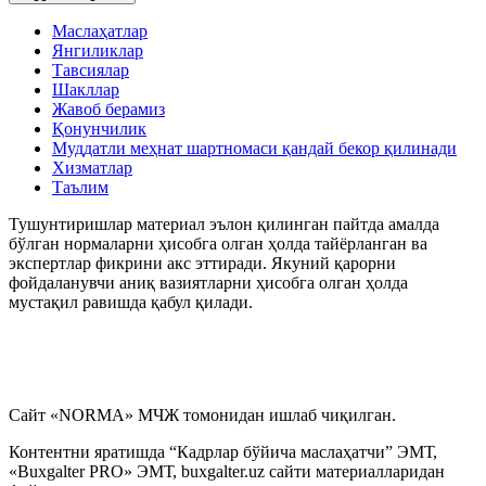
Маслаҳатлар
My.mehnat.uz
Янгиликлар
Тавсиялар
Шакллар
Иш хақи сақланмаган холда бериладиган таътилни
Жавоб берамиз
расмийлаштириш тўғрисидаги вазиятларнинг
Қонунчилик
маълумотлар базаси
Муддатли меҳнат шартномаси қандай бекор қилинади
Хизматлар
Таълим
Иш ҳақидан ушлаб қолиш ва ажратмалар
Тушунтиришлар материал эълон қилинган пайтда амалда
бўлган нормаларни ҳисобга олган ҳолда тайёрланган ва
Йиллик меҳнат таътилини беришни рад этиш
экспертлар фикрини акс эттиради. Якуний қарорни
тўғрисидаги вазиятларнинг маълумотлар базаси
фойдаланувчи аниқ вазиятларни ҳисобга олган ҳолда
мустақил равишда қабул қилади.
Суд амалиёти ва меҳнат низолари
Қалбаки меҳнат дафтарчалари, шунингдек меҳнат
дафтарчаларининг иккита бланкасининг аниқланиши
Сайт «NORMA» МЧЖ томонидан ишлаб чиқилган.
тўғрисидаги вазиятларнинг маълумотлар базаси
Контентни яратишда “Кадрлар бўйича маслаҳатчи” ЭМТ,
«Buxgalter PRO» ЭМТ, buxgalter.uz сайти материалларидан
Иш ҳақи, компенсация ва бошқа тўловлар