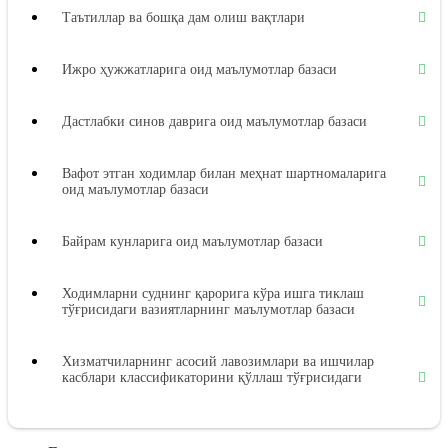
Таътиллар ва бошқа дам олиш вақтлари
Ижро ҳужжатларига оид маълумотлар базаси
Дастлабки синов даврига оид маълумотлар базаси
Вафот этган ходимлар билан меҳнат шартномаларига
оид маълумотлар базаси
Байрам кунларига оид маълумотлар базаси
Ходимларни суднинг қарорига кўра ишга тиклаш
тўғрисидаги вазиятларнинг маълумотлар базаси
Хизматчиларнинг асосий лавозимлари ва ишчилар
касблари классификаторини қўллаш тўғрисидаги
вазиятларнинг маълумотлар базаси
Меҳнат дафтарчалари бланкаларини расмийлаштириш