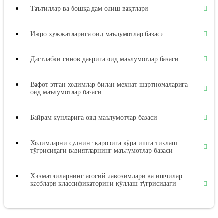
Таътиллар ва бошқа дам олиш вақтлари
Ижро ҳужжатларига оид маълумотлар базаси
Дастлабки синов даврига оид маълумотлар базаси
Вафот этган ходимлар билан меҳнат шартномаларига
оид маълумотлар базаси
Байрам кунларига оид маълумотлар базаси
Ходимларни суднинг қарорига кўра ишга тиклаш
тўғрисидаги вазиятларнинг маълумотлар базаси
Хизматчиларнинг асосий лавозимлари ва ишчилар
касблари классификаторини қўллаш тўғрисидаги
вазиятларнинг маълумотлар базаси
Меҳнат дафтарчалари бланкаларини расмийлаштириш