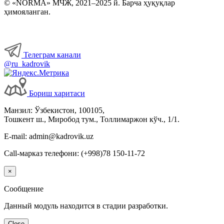
© «NORMA» МЧЖ, 2021–2025 й. Барча ҳуқуқлар
ҳимояланган.
Бошқа ишга ўтиш, ўриндошлик
Меҳнат шароитларининг ўзгариши
Телеграм канали
@ru_kadrovik
Иш вақти
Бориш харитаси
Меҳнат шартномасини бекор қилиш
Манзил: Ўзбекистон, 100105,
Тошкент ш., Миробод тум., Толлимаржон кўч., 1/1.
Имтиёзлар
E-mail: admin@kadrovik.uz
Ходимларнинг ижтимоий таъминоти
Call-марказ телефони: (+998)78 150-11-72
×
Хизмат сафарлари
Сообщение
Ишга қабул қилиш
Данный модуль находится в стадии разработки.
Close