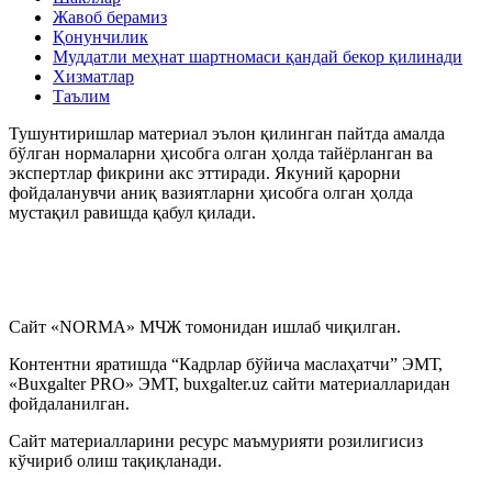
Жавоб берамиз
Қонунчилик
My.mehnat.uz
Муддатли меҳнат шартномаси қандай бекор қилинади
Хизматлар
Таълим
Иш хақи сақланмаган холда бериладиган таътилни
расмийлаштириш тўғрисидаги вазиятларнинг
Тушунтиришлар материал эълон қилинган пайтда амалда
маълумотлар базаси
бўлган нормаларни ҳисобга олган ҳолда тайёрланган ва
экспертлар фикрини акс эттиради. Якуний қарорни
фойдаланувчи аниқ вазиятларни ҳисобга олган ҳолда
Иш ҳақидан ушлаб қолиш ва ажратмалар
мустақил равишда қабул қилади.
Йиллик меҳнат таътилини беришни рад этиш
тўғрисидаги вазиятларнинг маълумотлар базаси
Сайт «NORMA» МЧЖ томонидан ишлаб чиқилган.
Суд амалиёти ва меҳнат низолари
Контентни яратишда “Кадрлар бўйича маслаҳатчи” ЭМТ,
«Buxgalter PRO» ЭМТ, buxgalter.uz сайти материалларидан
Қалбаки меҳнат дафтарчалари, шунингдек меҳнат
дафтарчаларининг иккита бланкасининг аниқланиши
фойдаланилган.
тўғрисидаги вазиятларнинг маълумотлар базаси
Сайт материалларини ресурс маъмурияти розилигисиз
кўчириб олиш тақиқланади.
Иш ҳақи, компенсация ва бошқа тўловлар