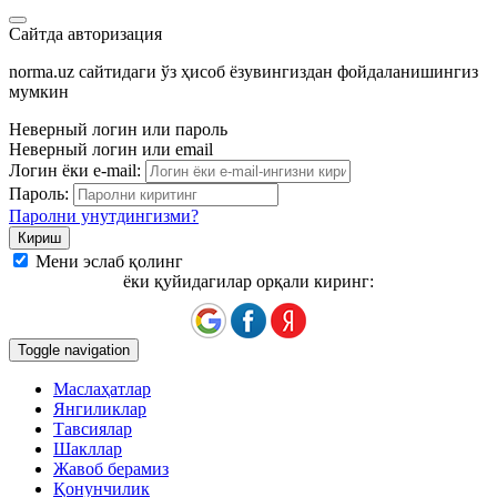
Сайтда авторизация
norma.uz сайтидаги ўз ҳисоб ёзувингиздан фойдаланишингиз
мумкин
Неверный логин или пароль
Неверный логин или email
Логин ёки e-mail:
Пароль:
Паролни унутдингизми?
Мени эслаб қолинг
ёки қуйидагилар орқали киринг:
Toggle navigation
Маслаҳатлар
Янгиликлар
Тавсиялар
Шакллар
Жавоб берамиз
Қонунчилик