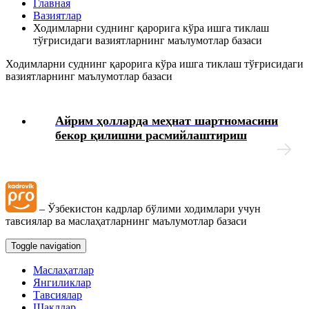
Главная
тўғрисидаги вазиятларнинг маълумотлар базаси
Вазиятлар
Ходимларни суднинг қарорига кўра ишга тиклаш
тўғрисидаги вазиятларнинг маълумотлар базаси
Иш берувчидан зарарни ундиришга оид маълумотлар
базаси
Ходимларни суднинг қарорига кўра ишга тиклаш тўғрисидаги
вазиятларнинг маълумотлар базаси
Янги Меҳнат кодекси
Айрим ҳолларда меҳнат шартномасини
Меҳнат дафтарчаларига ўзгартиришлар киритиш ва
бекор қилишни расмийлаштириш
нотўғри ёзувларни тузатиш тўғрисидаги
вазиятларнинг маълумотлар базаси
Меҳнат дафтарчасига иш ва ўқиш даврларига оид
ёзувларни киритиш тўғрисидаги вазиятларнинг
– Ўзбекистон кадрлар бўлими ходимлари учун
маълумотлар базаси
тавсиялар ва маслаҳатларнинг маълумотлар базаси
Таътиллар жадвалини қўллаш тартиби тўғрисидаги
Toggle navigation
вазиятларнинг маълумотлар базаси
Маслаҳатлар
Янгиликлар
Таътилни узайтириш ва кўчириш тўғрисидаги
Тавсиялар
вазиятларнинг маълумотлар базаси
Шакллар