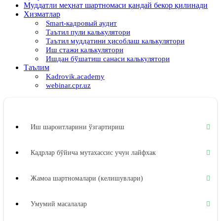
Муддатли меҳнат шартномаси қандай бекор қилинади
Хизматлар
Smart-кадровый аудит
Таътил пули калькулятори
Таътил муддатини ҳисоблаш калькулятори
Иш стажи калькулятори
Ишдан бўшатиш санаси калькулятори
Таълим
Kadrovik.academy
webinar.cpr.uz
Иш шароитларини ўзгартириш
Кадрлар бўйича мутахассис учун лайфхак
Жамоа шартномалари (келишувлари)
Умумий масалалар