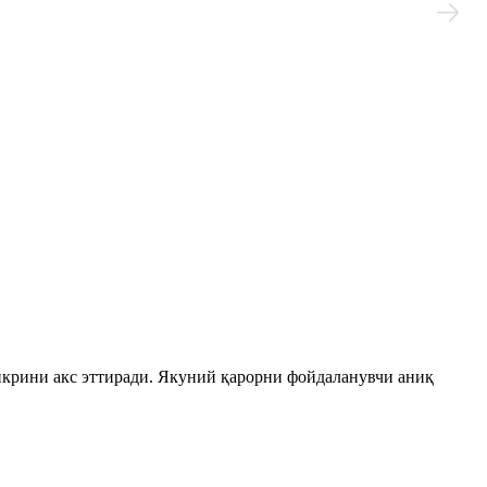
лумотлар базаси
икрини акс эттиради. Якуний қарорни фойдаланувчи аниқ