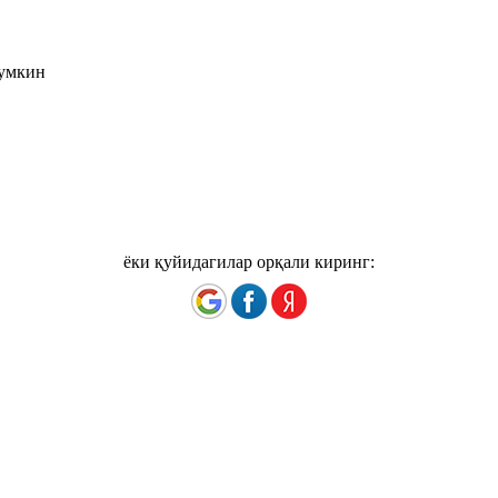
мумкин
ёки қуйидагилар орқали киринг: