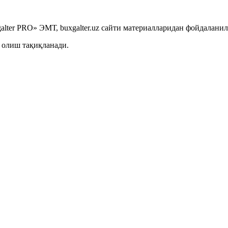
lter PRO» ЭМТ, buxgalter.uz сайти материалларидан фойдаланил
 олиш тақиқланади.