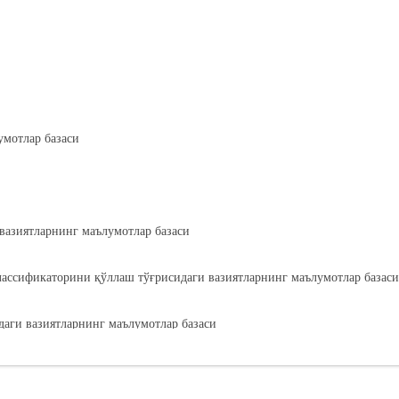
умотлар базаси
вазиятларнинг маълумотлар базаси
лассификаторини қўллаш тўғрисидаги вазиятларнинг маълумотлар базаси
аги вазиятларнинг маълумотлар базаси