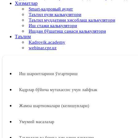
Хизматлар
Smart-кадровый аудит
Таътил пули калькулятори
Таътил муддатини ҳисоблаш калькулятори
Иш стажи калькулятори
Ишдан бўшатиш санаси калькулятори
Таълим
Kadrovik.academy
webinar.cpr.uz
Иш шароитларини ўзгартириш
Кадрлар бўйича мутахассис учун лайфхак
Жамоа шартномалари (келишувлари)
Умумий масалалар
Таътиллар ва бошқа дам олиш вақтлари