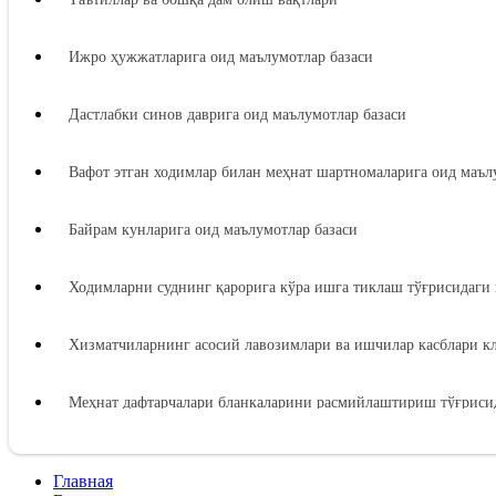
Ижро ҳужжатларига оид маълумотлар базаси
Дастлабки синов даврига оид маълумотлар базаси
Вафот этган ходимлар билан меҳнат шартномаларига оид маъл
Байрам кунларига оид маълумотлар базаси
Ходимларни суднинг қарорига кўра ишга тиклаш тўғрисидаги 
Хизматчиларнинг асосий лавозимлари ва ишчилар касблари к
Меҳнат дафтарчалари бланкаларини расмийлаштириш тўғрисид
Иш берувчидан зарарни ундиришга оид маълумотлар базаси
Главная