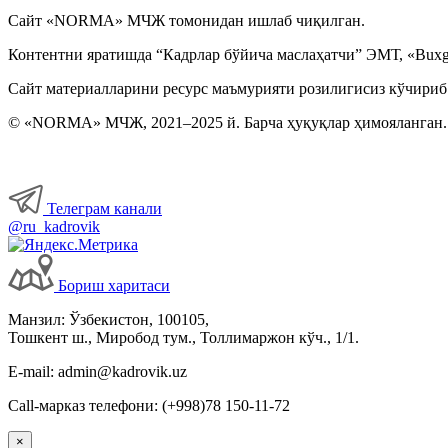
Ходимларнинг ижтимоий таъминоти
Сайт «NORMA» МЧЖ томонидан ишлаб чиқилган.
Контентни яратишда “Кадрлар бўйича маслаҳатчи” ЭМТ, «Buxga
Хизмат сафарлари
Сайт материалларини ресурс маъмурияти розилигисиз кўчириб
Ишга қабул қилиш
© «NORMA» МЧЖ, 2021–2025 й. Барча ҳуқуқлар ҳимояланган.
Меҳнат шароитларининг ўзгариши
Телеграм канали
Ходимларни аттестациядан ўтказиш
@ru_kadrovik
Коллектив шартномалар
Бориш харитаси
Манзил: Ўзбекистон, 100105,
Меҳнат муҳофазаси
Тошкент ш., Миробод тум., Толлимаржон кўч., 1/1.
E-mail: admin@kadrovik.uz
Интизомий жазо
Call-марказ телефони: (+998)78 150-11-72
Моддий жавобгарлик
×