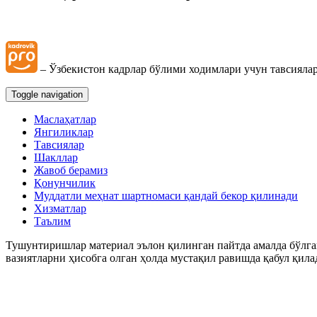
Суд амалиёти ва меҳнат низолари
Қалбаки меҳнат дафтарчалари, шунингдек меҳнат дафтарчалар
– Ўзбекистон кадрлар бўлими ходимлари учун тавсиялар
Toggle navigation
Иш ҳақи, компенсация ва бошқа тўловлар
Маслаҳатлар
Янгиликлар
Бошқа ишга ўтиш, ўриндошлик
Тавсиялар
Шакллар
Жавоб берамиз
Меҳнат шароитларининг ўзгариши
Қонунчилик
Муддатли меҳнат шартномаси қандай бекор қилинади
Хизматлар
Иш вақти
Таълим
Тушунтиришлар материал эълон қилинган пайтда амалда бўлган
Меҳнат шартномасини бекор қилиш
вазиятларни ҳисобга олган ҳолда мустақил равишда қабул қила
Имтиёзлар