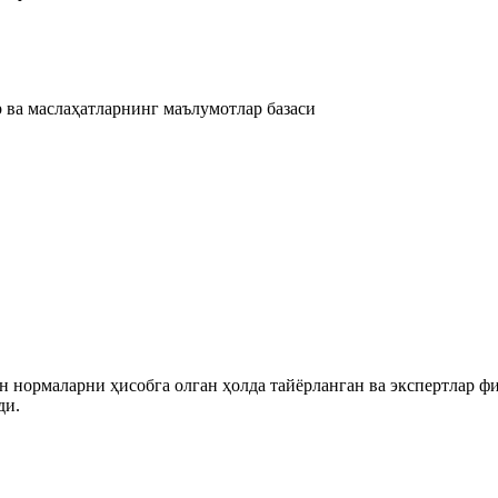
ининг иккита бланкасининг аниқланиши тўғрисидаги вазиятларнинг маъ
 ва маслаҳатларнинг маълумотлар базаси
 нормаларни ҳисобга олган ҳолда тайёрланган ва экспертлар ф
ди.