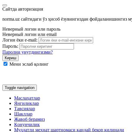
Сайтда авторизация
norma.uz сайтидаги ўз ҳисоб ёзувингиздан фойдаланишингиз 
Неверный логин или пароль
Неверный логин или email
Логин ёки e-mail:
Пароль:
Паролни унутдингизми?
Мени эслаб қолинг
Google
Facebook
Яндекс
Toggle navigation
Маслаҳатлар
Янгиликлар
Тавсиялар
Шакллар
Жавоб берамиз
Қонунчилик
Муддатли меҳнат шартномаси қандай бекор қилинади