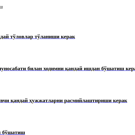
иш
увларни тузатиш тўғрисидаги вазиятларнинг маълумотлар базаси
ндай тўловлар тўланиши керак
иритиш тўғрисидаги вазиятларнинг маълумотлар базаси
инг маълумотлар базаси
муносабати билан ходимни қандай ишдан бўшатиш кер
маълумотлар базаси
увчи қандай ҳужжатларни расмийлаштириши керак
тириш тўғрисидаги вазиятларнинг маълумотлар базаси
иятларнинг маълумотлар базаси
н бўшатиш