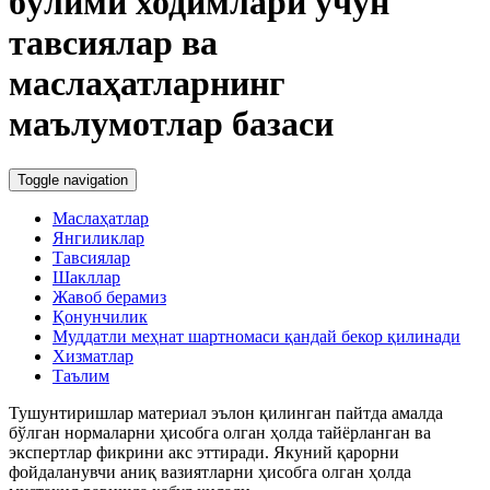
бўлими ходимлари учун
тавсиялар ва
маслаҳатларнинг
маълумотлар базаси
Toggle navigation
Маслаҳатлар
Янгиликлар
Тавсиялар
Шакллар
Жавоб берамиз
Қонунчилик
Муддатли меҳнат шартномаси қандай бекор қилинади
Хизматлар
Таълим
Тушунтиришлар материал эълон қилинган пайтда амалда
бўлган нормаларни ҳисобга олган ҳолда тайёрланган ва
экспертлар фикрини акс эттиради. Якуний қарорни
фойдаланувчи аниқ вазиятларни ҳисобга олган ҳолда