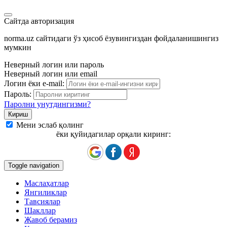
Сайтда авторизация
norma.uz сайтидаги ўз ҳисоб ёзувингиздан фойдаланишингиз
мумкин
Неверный логин или пароль
Неверный логин или email
Логин ёки e-mail:
Пароль:
Паролни унутдингизми?
Мени эслаб қолинг
ёки қуйидагилар орқали киринг:
Toggle navigation
Маслаҳатлар
Янгиликлар
Тавсиялар
Шакллар
Жавоб берамиз