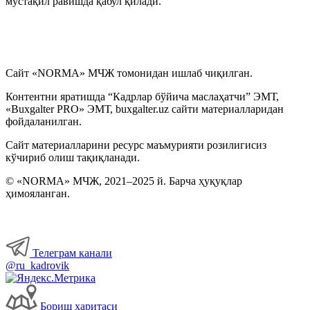
мустақил равишда қабул қилади.
Сайт «NORMA» МЧЖ томонидан ишлаб чиқилган.
Контентни яратишда “Кадрлар бўйича маслаҳатчи” ЭМТ,
«Buxgalter PRO» ЭМТ, buxgalter.uz сайти материалларидан
фойдаланилган.
Сайт материалларини ресурс маъмурияти розилигисиз
кўчириб олиш тақиқланади.
© «NORMA» МЧЖ, 2021–2025 й. Барча ҳуқуқлар
ҳимояланган.
Телеграм канали
@ru_kadrovik
Бориш харитаси