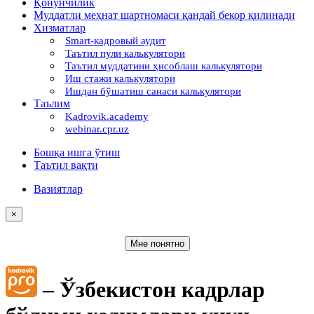
Қонунчилик
Муддатли меҳнат шартномаси қандай бекор қилинади
Хизматлар
Smart-кадровый аудит
Таътил пули калькулятори
Таътил муддатини ҳисоблаш калькулятори
Иш стажи калькулятори
Ишдан бўшатиш санаси калькулятори
Таълим
Kadrovik.academy
webinar.cpr.uz
Бошқа ишга ўтиш
Таътил вақти
Вазиятлар
×
Мне понятно
– Ўзбекистон кадрлар