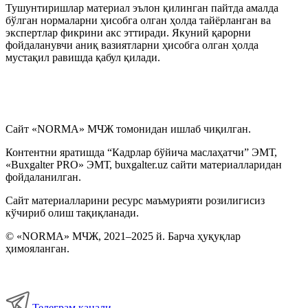
Тушунтиришлар материал эълон қилинган пайтда амалда
бўлган нормаларни ҳисобга олган ҳолда тайёрланган ва
экспертлар фикрини акс эттиради. Якуний қарорни
фойдаланувчи аниқ вазиятларни ҳисобга олган ҳолда
мустақил равишда қабул қилади.
Сайт «NORMA» МЧЖ томонидан ишлаб чиқилган.
Контентни яратишда “Кадрлар бўйича маслаҳатчи” ЭМТ,
«Buxgalter PRO» ЭМТ, buxgalter.uz сайти материалларидан
фойдаланилган.
Сайт материалларини ресурс маъмурияти розилигисиз
кўчириб олиш тақиқланади.
© «NORMA» МЧЖ, 2021–2025 й. Барча ҳуқуқлар
ҳимояланган.
Телеграм канали