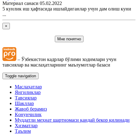
Материал санаси 05.02.2022
5 кунлик иш ҳафтасида ишлайдиганлар учун дам олиш куни
...
×
Мне понятно
– Ўзбекистон кадрлар бўлими ходимлари учун
тавсиялар ва маслаҳатларнинг маълумотлар базаси
Toggle navigation
Маслаҳатлар
Янгиликлар
Тавсиялар
Шакллар
Жавоб берамиз
Қонунчилик
Муддатли меҳнат шартномаси қандай бекор қилинади
Хизматлар
Таълим