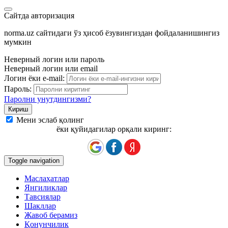
Сайтда авторизация
norma.uz сайтидаги ўз ҳисоб ёзувингиздан фойдаланишингиз
мумкин
Неверный логин или пароль
Неверный логин или email
Логин ёки e-mail:
Пароль:
Паролни унутдингизми?
Мени эслаб қолинг
ёки қуйидагилар орқали киринг:
Toggle navigation
Маслаҳатлар
Янгиликлар
Тавсиялар
Шакллар
Жавоб берамиз
Қонунчилик