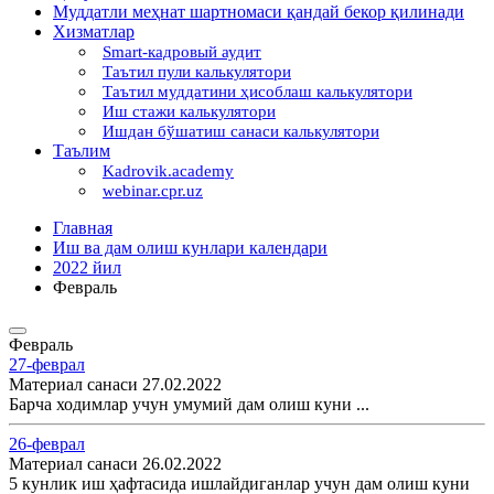
Муддатли меҳнат шартномаси қандай бекор қилинади
Хизматлар
Smart-кадровый аудит
Таътил пули калькулятори
Таътил муддатини ҳисоблаш калькулятори
Иш стажи калькулятори
Ишдан бўшатиш санаси калькулятори
Таълим
Kadrovik.academy
webinar.cpr.uz
Главная
Иш ва дам олиш кунлари календари
2022 йил
Февраль
Февраль
27-феврал
Материал санаси 27.02.2022
Барча ходимлар учун умумий дам олиш куни ...
26-феврал
Материал санаси 26.02.2022
5 кунлик иш ҳафтасида ишлайдиганлар учун дам олиш куни