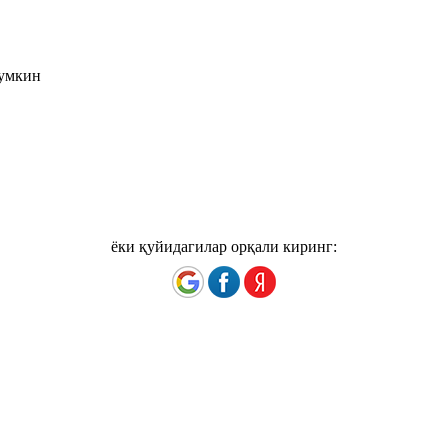
мумкин
ёки қуйидагилар орқали киринг: