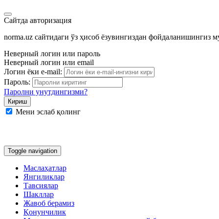
Сайтда авторизация
norma.uz сайтидаги ўз ҳисоб ёзувингиздан фойдаланишингиз 
Неверный логин или пароль
Неверный логин или email
Логин ёки e-mail:
Пароль:
Паролни унутдингизми?
Мени эслаб қолинг
Google
Facebook
Яндекс
Toggle navigation
Маслаҳатлар
Янгиликлар
Тавсиялар
Шакллар
Жавоб берамиз
Қонунчилик