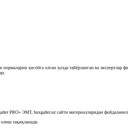
 нормаларни ҳисобга олган ҳолда тайёрланган ва экспертлар ф
ди.
lter PRO» ЭМТ, buxgalter.uz сайти материалларидан фойдаланил
 олиш тақиқланади.