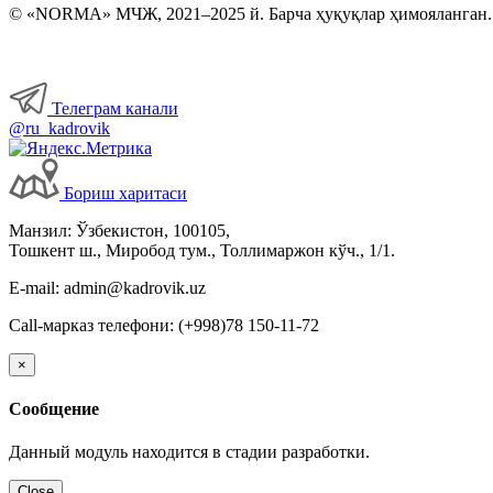
© «NORMA» МЧЖ, 2021–2025 й. Барча ҳуқуқлар ҳимояланган.
Телеграм канали
@ru_kadrovik
Бориш харитаси
Манзил: Ўзбекистон, 100105,
Тошкент ш., Миробод тум., Толлимаржон кўч., 1/1.
E-mail: admin@kadrovik.uz
Call-марказ телефони: (+998)78 150-11-72
×
Сообщение
Данный модуль находится в стадии разработки.
Close