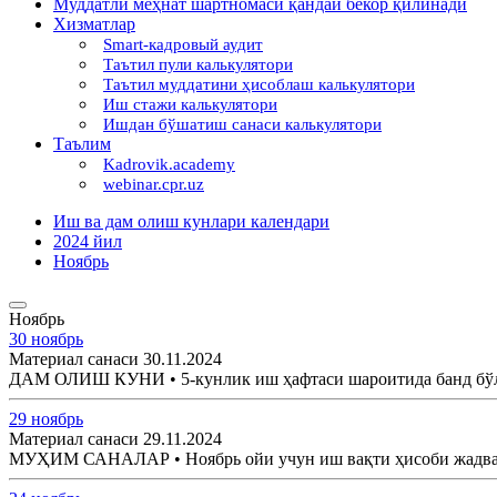
Муддатли меҳнат шартномаси қандай бекор қилинади
Хизматлар
Smart-кадровый аудит
Таътил пули калькулятори
Таътил муддатини ҳисоблаш калькулятори
Иш стажи калькулятори
Ишдан бўшатиш санаси калькулятори
Таълим
Kadrovik.academy
webinar.cpr.uz
Иш ва дам олиш кунлари календари
2024 йил
Ноябрь
Ноябрь
30 ноябрь
Материал санаси 30.11.2024
ДАМ ОЛИШ КУНИ • 5-кунлик иш ҳафтаси шароитида банд бўлга
29 ноябрь
Материал санаси 29.11.2024
МУҲИМ САНАЛАР • Ноябрь ойи учун иш вақти ҳисоби жадвал