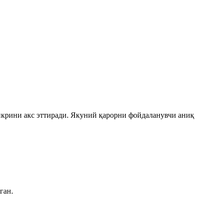
икрини акс эттиради. Якуний қарорни фойдаланувчи аниқ
ган.