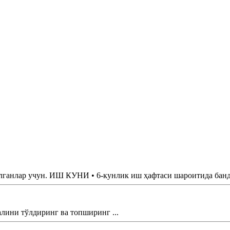
нлар учун. ИШ КУНИ • 6-кунлик иш ҳафтаси шароитида банд б
ини тўлдиринг ва топширинг ...