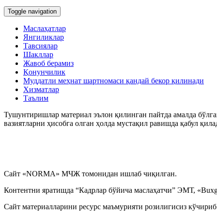
Toggle navigation
Маслаҳатлар
Янгиликлар
Тавсиялар
Шакллар
Жавоб берамиз
Қонунчилик
Муддатли меҳнат шартномаси қандай бекор қилинади
Хизматлар
Таълим
Тушунтиришлар материал эълон қилинган пайтда амалда бўлган
вазиятларни ҳисобга олган ҳолда мустақил равишда қабул қила
Сайт «NORMA» МЧЖ томонидан ишлаб чиқилган.
Контентни яратишда “Кадрлар бўйича маслаҳатчи” ЭМТ, «Buxga
Сайт материалларини ресурс маъмурияти розилигисиз кўчириб