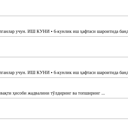
нлар учун. ИШ КУНИ • 6-кунлик иш ҳафтаси шароитида банд б
нлар учун. ИШ КУНИ • 6-кунлик иш ҳафтаси шароитида банд б
қти ҳисоби жадвалини тўлдиринг ва топширинг ...