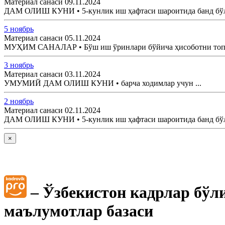
Материал санаси 09.11.2024
ДАМ ОЛИШ КУНИ • 5-кунлик иш ҳафтаси шароитида банд бўлга
5 ноябрь
Материал санаси 05.11.2024
МУҲИМ САНАЛАР • Бўш иш ўринлари бўйича ҳисоботни топш
3 ноябрь
Материал санаси 03.11.2024
УМУМИЙ ДАМ ОЛИШ КУНИ • барча ходимлар учун ...
2 ноябрь
Материал санаси 02.11.2024
ДАМ ОЛИШ КУНИ • 5-кунлик иш ҳафтаси шароитида банд бўлга
×
– Ўзбекистон кадрлар бўл
маълумотлар базаси