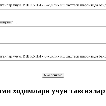
нлар учун. ИШ КУНИ • 6-кунлик иш ҳафтаси шароитида банд б
иринг. ...
нлар учун. ИШ КУНИ • 6-кунлик иш ҳафтаси шароитида банд б
Мне понятно
ими ходимлари учун тавсиялар