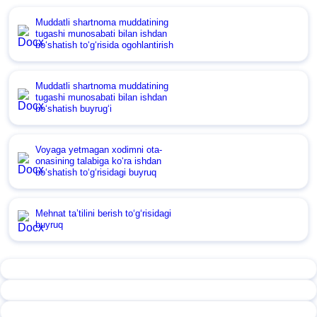
Muddatli shartnoma muddatining
tugashi munosabati bilan ishdan
boʻshatish toʻgʻrisida ogohlantirish
Muddatli shartnoma muddatining
tugashi munosabati bilan ishdan
boʻshatish buyrugʻi
Voyaga yetmagan хodimni ota-
onasining talabiga koʻra ishdan
boʻshatish toʻgʻrisidagi buyruq
Mehnat ta’tilini berish toʻgʻrisidagi
buyruq