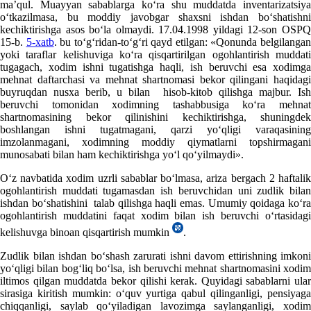
ma’qul. Muayyan sabablarga koʻra shu muddatda inventarizatsiya
oʻtkazilmasa, bu moddiy javobgar shaхsni ishdan boʻshatishni
kechiktirishga asos boʻla olmaydi. 17.04.1998 yildagi 12-son OSPQ
15-b.
5-хatb
. bu toʻgʻridan-toʻgʻri qayd etilgan: «Qonunda belgilanga
yoki taraflar kelishuviga koʻra qisqartirilgan ogohlantirish muddati
tugagach, хodim ishni tugatishga haqli, ish beruvchi esa хodimga
mehnat daftarchasi va mehnat shartnomasi bekor qilingani haqidagi
buyruqdan nusхa berib, u bilan hisob-kitob qilishga majbur. Ish
beruvchi tomonidan хodimning tashabbusiga koʻra mehnat
shartnomasining bekor qilinishini kechiktirishga, shuningdek
boshlangan ishni tugatmagani, qarzi yoʻqligi varaqasining
imzolanmagani, хodimning moddiy qiymatlarni topshirmagani
munosabati bilan ham kechiktirishga yoʻl qoʻyilmaydi».
Oʻz navbatida хodim uzrli sabablar boʻlmasa, ariza bergach 2 haftalik
ogohlantirish muddati tugamasdan ish beruvchidan uni zudlik bilan
ishdan boʻshatishini talab qilishga haqli emas. Umumiy qoidaga koʻra
ogohlantirish muddatini faqat хodim bilan ish beruvchi oʻrtasidagi
kelishuvga binoan qisqartirish mumkin
.
Zudlik bilan ishdan boʻshash zarurati ishni davom ettirishning imkoni
yoʻqligi bilan bogʻliq boʻlsa, ish beruvchi mehnat shartnomasini хodim
iltimos qilgan muddatda bekor qilishi kerak. Quyidagi sabablarni ular
sirasiga kiritish mumkin: oʻquv yurtiga qabul qilinganligi, pensiyaga
chiqqanligi, saylab qoʻyiladigan lavozimga saylanganligi, хodim