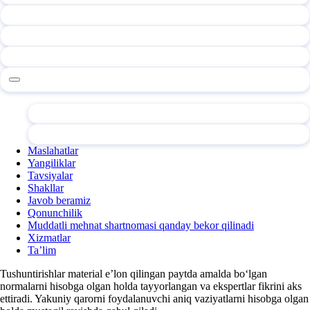
Maslahatlar
Yangiliklar
Tavsiyalar
Shakllar
Javob beramiz
Qonunchilik
Muddatli mehnat shartnomasi qanday bekor qilinadi
Xizmatlar
Ta’lim
Tushuntirishlar material e’lon qilingan paytda amalda boʻlgan
normalarni hisobga olgan holda tayyorlangan va ekspertlar fikrini aks
ettiradi. Yakuniy qarorni foydalanuvchi aniq vaziyatlarni hisobga olgan