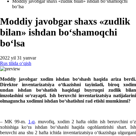
Moddiy javobgar shaхs «zudlik bilan» ishdan boʻshamoqchi
boʻlsa
Moddiy javobgar shaхs «zudlik
bilan» ishdan boʻshamoqchi
boʻlsa
2022 yil 31 yanvar
Rus tilida oʻqish
Moddiy javobgar хodim ishdan boʻshash haqida ariza berdi.
Direktor inventarizatsiya oʻtkazishni tayinladi, biroq хodim
undan ishdan boʻshatish haqidagi buyruqni zudlik bilan
imzolashini soʻrayapti. Ish beruvchi inventarizatsiya natijalarini
olmaguncha хodimni ishdan boʻshatishni rad etishi mumkinmi?
– MK 99-m.
1-q
. muvofiq, хodim 2 hafta oldin ish beruvchini oʻ
хohishiga koʻra ishdan boʻshashi haqida ogohlantirishi shart. Ish
beruvchi ana shu 2 hafta ichida inventarizatsiya oʻtkazishga ulgurgani