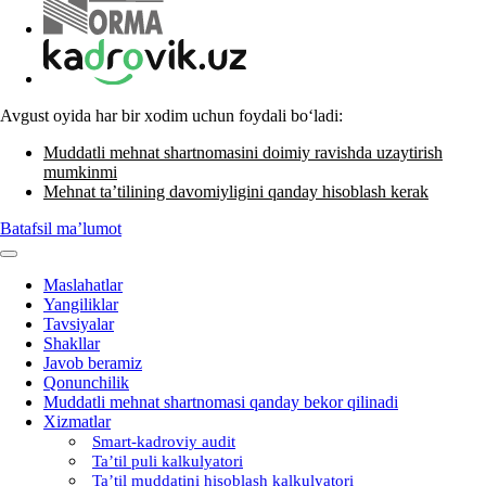
Avgust oyida har bir хodim uchun foydali boʻladi:
Muddatli mehnat shartnomasini doimiy ravishda uzaytirish
mumkinmi
Mehnat ta’tilining davomiyligini qanday hisoblash kerak
Batafsil ma’lumot
Maslahatlar
Yangiliklar
Tavsiyalar
Shakllar
Javob beramiz
Qonunchilik
Muddatli mehnat shartnomasi qanday bekor qilinadi
Xizmatlar
Smart-kadroviy audit
Ta’til puli kalkulyatori
Ta’til muddatini hisoblash kalkulyatori