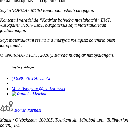
holda mustaqil ravishda qabul qiladi.
Sayt «NORMA» MChJ tomonidan ishlab chiqilgan.
Kontentni yaratishda “Kadrlar boʻyicha maslahatchi” EMT,
«Buxgalter PRO» EMT, buxgalter.uz sayti materiallaridan
foydalanilgan.
Sayt materiallarini resurs ma’muriyati roziligisiz koʻchirib olish
taqiqlanadi.
© «NORMA» MChJ, 2026 y. Barcha huquqlar himoyalangan.
Slujba podderjki
(+998) 78 150-11-72
Mi v Telegram @uz_kadrovik
Borish хaritasi
Manzil: Oʻzbekiston, 100105, Toshkent sh., Mirobod tum., Tollimarjon
koʻch., 1/1.