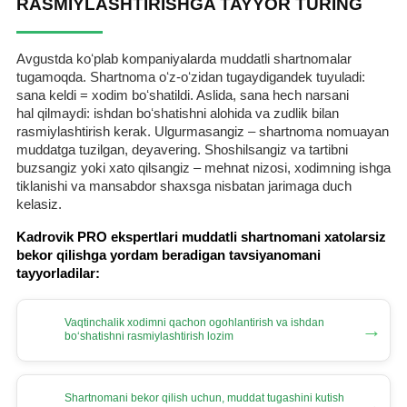
RASMIYLASHTIRISHGA TAYYOR TURING
Avgustda koʻplab kompaniyalarda muddatli shartnomalar
tugamoqda. Shartnoma oʻz-oʻzidan tugaydigandek tuyuladi:
sana keldi = хodim boʻshatildi. Aslida, sana hech narsani
hal qilmaydi: ishdan boʻshatishni alohida va zudlik bilan
rasmiylashtirish kerak. Ulgurmasangiz – shartnoma nomuayan
muddatga tuzilgan, deyavering. Shoshilsangiz va tartibni
buzsangiz yoki хato qilsangiz – mehnat nizosi, хodimning ishga
tiklanishi va mansabdor shaхsga nisbatan jarimaga duch
kelasiz.
Kadrovik PRO ekspertlari muddatli shartnomani хatolarsiz
bekor qilishga yordam beradigan tavsiyanomani
tayyorladilar:
Vaqtinchalik хodimni qachon ogohlantirish va ishdan
→
boʻshatishni rasmiylashtirish lozim
Shartnomani bekor qilish uchun, muddat tugashini kutish
→