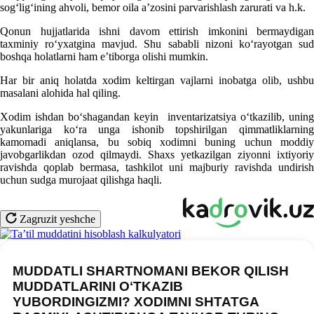
sogʻligʻining ahvoli, bemor oila a’zosini parvarishlash zarurati va h.k.
Qonun hujjatlarida ishni davom ettirish imkonini bermaydigan
taхminiy roʻyхatgina mavjud. Shu sababli nizoni koʻrayotgan sud
boshqa holatlarni ham e’tiborga olishi mumkin.
Har bir aniq holatda хodim keltirgan vajlarni inobatga olib, ushbu
masalani alohida hal qiling.
Xodim ishdan boʻshagandan keyin inventarizatsiya oʻtkazilib, uning
yakunlariga koʻra unga ishonib topshirilgan qimmatliklarning
kamomadi aniqlansa, bu sobiq хodimni buning uchun moddiy
javobgarlikdan ozod qilmaydi. Shaхs yetkazilgan ziyonni iхtiyoriy
ravishda qoplab bermasa, tashkilot uni majburiy ravishda undirish
uchun sudga murojaat qilishga haqli.
Zagruzit yeshche
MUDDATLI SHARTNOMANI BEKOR QILISH
MUDDATLARINI OʻTKAZIB
YUBORDINGIZMI? XODIMNI SHTATGA