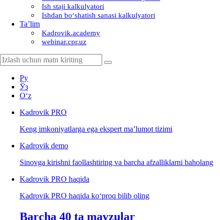
Ish staji kalkulyatori
Ishdan boʻshatish sanasi kalkulyatori
Ta’lim
Kadrovik.academy
webinar.cpr.uz
Ру
Ўз
Oʻz
Kadrovik
PRO
Keng imkoniyatlarga ega ekspert ma’lumot tizimi
Kadrovik
demo
Sinovga kirishni faollashtiring va barcha afzalliklarni baholang
Kadrovik PRO haqida
Kadrovik PRO haqida koʻproq bilib oling
Barcha 40 ta mavzular