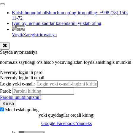
Kirish huquqini olish uchun qoʻngʻiroq qiling: +998 (78) 150-
11-72
Iyun oyi uchun kadrlar kalendarini yuklab oling
Voyti/Zaregistrirovatsya
Saytda avtorizatsiya
norma.uz saytidagi oʻz hisob yozuvingizdan foydalanishingiz mumkin
Neverniy login ili parol
Neverniy login ili email
Login yoki e-mail:
Parol:
Parolni unutdingizmi?
Meni eslab qoling
yoki quyidagilar orqali kiring:
Google
Facebook
Yandeks