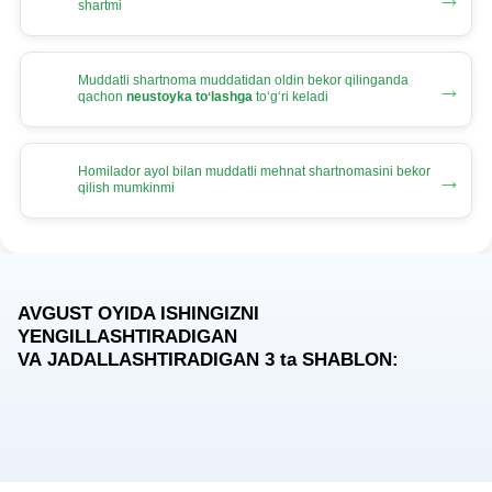
shartmi
Muddatli shartnoma muddatidan oldin bekor qilinganda
→
qachon
neustoyka toʻlashga
toʻgʻri keladi
Homilador ayol bilan muddatli mehnat shartnomasini bekor
→
qilish mumkinmi
AVGUST OYIDA ISHINGIZNI
YENGILLASHTIRADIGAN
VA JADALLASHTIRADIGAN 3
ta
SHABLON: