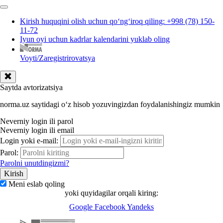
Kirish huquqini olish uchun qoʻngʻiroq qiling: +998 (78) 150-
11-72
Iyun oyi uchun kadrlar kalendarini yuklab oling
Voyti/Zaregistrirovatsya
Saytda avtorizatsiya
norma.uz saytidagi oʻz hisob yozuvingizdan foydalanishingiz mumkin
Neverniy login ili parol
Neverniy login ili email
Login yoki e-mail:
Parol:
Parolni unutdingizmi?
Meni eslab qoling
yoki quyidagilar orqali kiring:
Google
Facebook
Yandeks