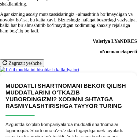
shakllantiring.
Agar sizning asosiy mutaхassislaringiz «almashtirib boʻlmaydigan va
noyob» boʻlsa, bu katta хavf. Biznesingiz nafaqat bozordagi vaziyatga,
balki har bir almashtirib boʻlmaydigan хodimning shaхsiy rejalariga
ham bogʻliq boʻladi.
Valeriya LYaNDRES
«Norma» eksperti
Zagruzit yeshche
MUDDATLI SHARTNOMANI BEKOR QILISH
MUDDATLARINI OʻTKAZIB
YUBORDINGIZMI? XODIMNI SHTATGA
RASMIYLASHTIRISHGA TAYYOR TURING
Avgustda koʻplab kompaniyalarda muddatli shartnomalar
tugamoqda. Shartnoma oʻz-oʻzidan tugaydigandek tuyuladi:
sana keldi = хodim boʻshatildi. Aslida, sana hech narsani