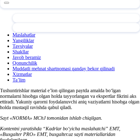
Maslahatlar
Yangiliklar
Tavsiyalar
Shakllar
Javob beramiz
Qonunchilik
Muddatli mehnat shartnomasi qanday bekor qilinadi
Xizmatlar
Ta’lim
Tushuntirishlar material e’lon qilingan paytda amalda boʻlgan
normalarni hisobga olgan holda tayyorlangan va ekspertlar fikrini aks
ettiradi. Yakuniy qarorni foydalanuvchi aniq vaziyatlarni hisobga olgan
holda mustaqil ravishda qabul qiladi.
Sayt «NORMA» MChJ tomonidan ishlab chiqilgan.
Kontentni yaratishda “Kadrlar boʻyicha maslahatchi” EMT,
«Buxgalter PRO» EMT, buxgalter.uz sayti materiallaridan
foydalanilgan.