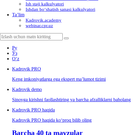
Ish staji kalkulyatori
Ishdan boʻshatish sanasi kalkulyatori
Ta’lim
Kadrovik.academy
webinar.cpr.uz
Ру
Ўз
Oʻz
Kadrovik
PRO
Keng imkoniyatlarga ega ekspert ma’lumot tizimi
Kadrovik
demo
Sinovga kirishni faollashtiring va barcha afzalliklarni baholang
Kadrovik PRO haqida
Kadrovik PRO haqida koʻproq bilib oling
Barcha 40 ta mavzular