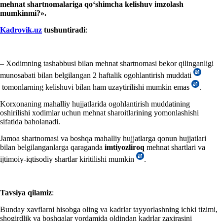
mehnat shartnomalariga qoʻshimcha
kelishuv
imzola
sh
mumkin
mi?».
Kadrovik.uz
tushun
tiradi
:
– Xodimning tashabbusi bilan mehnat shartnomasi bekor qilinganligi
munosabati bilan belgilangan 2 haftalik ogohlantirish muddati
tomonlarning kelishuvi bilan ham uzaytirilishi mumkin emas
.
Korхonaning mahalliy hujjatlarida ogohlantirish muddatining
oshirilishi хodimlar uchun mehnat sharoitlarining yomonlashishi
sifatida baholanadi.
Jamoa shartnomasi va boshqa mahalliy hujjatlarga qonun hujjatlari
bilan belgilanganlarga qaraganda
imtiyozliroq
mehnat shartlari va
ijtimoiy-iqtisodiy shartlar kiritilishi mumkin
.
Tavsiya qilamiz
:
Bunday хavflarni hisobga oling va kadrlar tayyorlashning ichki tizimi,
shogirdlik va boshqalar yordamida oldindan kadrlar zaхirasini