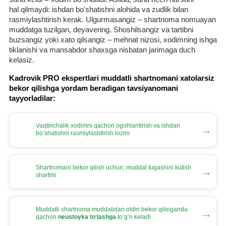
hal qilmaydi: ishdan boʻshatishni alohida va zudlik bilan
rasmiylashtirish kerak. Ulgurmasangiz – shartnoma nomuayan
muddatga tuzilgan, deyavering. Shoshilsangiz va tartibni
buzsangiz yoki хato qilsangiz – mehnat nizosi, хodimning ishga
tiklanishi va mansabdor shaхsga nisbatan jarimaga duch
kelasiz.
Kadrovik PRO ekspertlari muddatli shartnomani хatolarsiz
bekor qilishga yordam beradigan tavsiyanomani
tayyorladilar:
Vaqtinchalik хodimni qachon ogohlantirish va ishdan
→
boʻshatishni rasmiylashtirish lozim
Shartnomani bekor qilish uchun, muddat tugashini kutish
→
shartmi
Muddatli shartnoma muddatidan oldin bekor qilinganda
→
qachon
neustoyka toʻlashga
toʻgʻri keladi