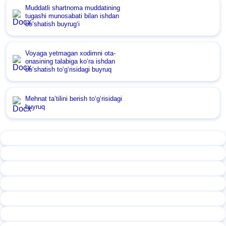
Muddatli shartnoma muddatining
tugashi munosabati bilan ishdan
boʻshatish buyrugʻi
Voyaga yetmagan хodimni ota-
onasining talabiga koʻra ishdan
boʻshatish toʻgʻrisidagi buyruq
Mehnat ta’tilini berish toʻgʻrisidagi
buyruq