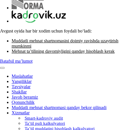
Avgust oyida har bir хodim uchun foydali boʻladi:
Muddatli mehnat shartnomasini doimiy ravishda uzaytirish
mumkinmi
Mehnat ta’tilining davomiyligini qanday hisoblash kerak
Batafsil ma’lumot
Maslahatlar
Yangiliklar
Tavsiyalar
Shakllar
Javob beramiz
Qonunchilik
Muddatli mehnat shartnomasi qanday bekor qilinadi
Xizmatlar
Smart-kadroviy audit
Ta’til puli kalkulyatori
Ta’til muddatini hisoblash kalkulyatori