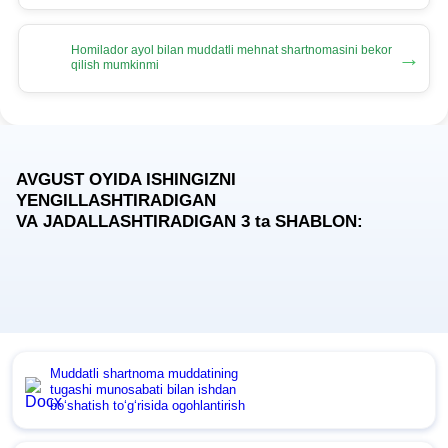
Homilador ayol bilan muddatli mehnat shartnomasini bekor
→
qilish mumkinmi
AVGUST OYIDA ISHINGIZNI
YENGILLASHTIRADIGAN
VA JADALLASHTIRADIGAN 3
ta
SHABLON:
Muddatli shartnoma muddatining
tugashi munosabati bilan ishdan
boʻshatish toʻgʻrisida ogohlantirish