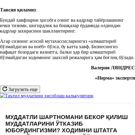
Тавсия қиламиз
:
Бундай хавфларни ҳисобга олинг ва кадрлар тайёрлашнинг
ички тизими, шогирдлик ва бошқалар ёрдамида олдиндан
кадрлар захирасини шакллантиринг.
Агар сизнинг асосий мутахассисларингиз «алмаштириб
бўлмайдиган ва ноёб» бўлса, бу катта хавф. Бизнесингиз
нафақат бозордаги вазиятга, балки ҳар бир алмаштириб
бўлмайдиган ходимнинг шахсий режаларига ҳам боғлиқ бўлади.
Валерия ЛЯНДРЕС
«Норма» эксперти
Загрузить еще
МУДДАТЛИ ШАРТНОМАНИ БЕКОР ҚИЛИШ
МУДДАТЛАРИНИ ЎТКАЗИБ
ЮБОРДИНГИЗМИ? ХОДИМНИ ШТАТГА