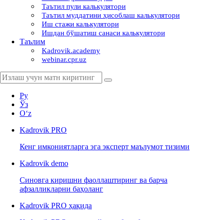
Таътил пули калькулятори
Таътил муддатини ҳисоблаш калькулятори
Иш стажи калькулятори
Ишдан бўшатиш санаси калькулятори
Таълим
Kadrovik.academy
webinar.cpr.uz
Ру
Ўз
Oʻz
Kadrovik
PRO
Кенг имкониятларга эга эксперт маълумот тизими
Kadrovik
demo
Синовга киришни фаоллаштиринг ва барча
афзалликларни баҳоланг
Kadrovik PRO ҳақида