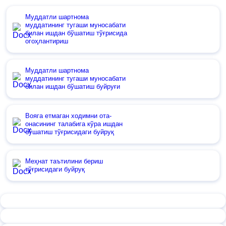
Муддатли шартнома
муддатининг тугаши муносабати
билан ишдан бўшатиш тўғрисида
огоҳлантириш
Муддатли шартнома
муддатининг тугаши муносабати
билан ишдан бўшатиш буйруғи
Вояга етмаган ходимни ота-
онасининг талабига кўра ишдан
бўшатиш тўғрисидаги буйруқ
Меҳнат таътилини бериш
тўғрисидаги буйруқ