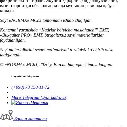
фикрини акс эттиради. Якуний қарорни фойдаланувчи аниқ
вазиятларни ҳисобга олган ҳолда мустақил равишда қабул
қилади.
Sayt «NORMA» MChJ tomonidan ishlab chiqilgan.
Kontentni yaratishda “Kadrlar boʻyicha maslahatchi” EMT,
«Buxgalter PRO» EMT, buxgalter.uz sayti materiallaridan
foydalanilgan.
Sayt materiallarini resurs ma’muriyati roziligisiz koʻchirib olish
taqiqlanadi.
© «NORMA» MChJ, 2026 y. Barcha huquqlar himoyalangan.
Служба поддержки
(+998) 78 150-11-72
Мы в Telegram @uz_kadrovik
Бориш харитаси