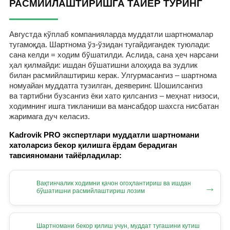
РАСМИЙЛАШТИРИШГА ТАЙЁР ТУРИНГ
Августда кўплаб компанияларда муддатли шартномалар
тугамоқда. Шартнома ўз-ўзидан тугайдигандек туюлади:
сана келди = ходим бўшатилди. Аслида, сана ҳеч нарсани
ҳал қилмайди: ишдан бўшатишни алоҳида ва зудлик
билан расмийлаштириш керак. Улгурмасангиз – шартнома
номуайан муддатга тузилган, деяверинг. Шошилсангиз
ва тартибни бузсангиз ёки хато қилсангиз – меҳнат низоси,
ходимнинг ишга тикланиши ва мансабдор шахсга нисбатан
жаримага дуч келасиз.
Kadrovik PRO экспертлари муддатли шартномани
хатоларсиз бекор қилишга ёрдам берадиган
тавсияномани тайёрладилар:
Вақтинчалик ходимни қачон огоҳлантириш ва ишдан
→
бўшатишни расмийлаштириш лозим
Шартномани бекор қилиш учун, муддат тугашини кутиш