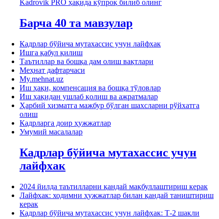
Kadrovik PRO ҳақида кўпроқ билиб олинг
Барча 40 та мавзулар
Кадрлар бўйича мутахассис учун лайфхак
Ишга қабул қилиш
Таътиллар ва бошқа дам олиш вақтлари
Меҳнат дафтарчаси
My.mehnat.uz
Иш ҳақи, компенсация ва бошқа тўловлар
Иш ҳақидан ушлаб қолиш ва ажратмалар
Ҳарбий хизматга мажбур бўлган шахсларни рўйхатга
олиш
Кадрларга доир ҳужжатлар
Умумий масалалар
Кадрлар бўйича мутахассис учун
лайфхак
2024 йилда таътилларни қандай мақбуллаштириш керак
Лайфхак: ходимни ҳужжатлар билан қандай таништириш
керак
Кадрлар бўйича мутахассис учун лайфхак: Т-2 шакли