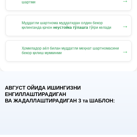
→
шартми
Муддатли шартнома муддатидан олдин бекор
→
қилинганда қачон
неустойка тўлашга
тўғри келади
Ҳомиладор аёл билан муддатли меҳнат шартномасини
→
бекор қилиш мумкинми
АВГУСТ ОЙИДА ИШИНГИЗНИ
ЕНГИЛЛАШТИРАДИГАН
ВА ЖАДАЛЛАШТИРАДИГАН 3
та
ШАБЛОН: