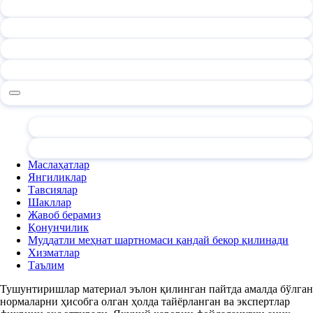
Маслаҳатлар
Янгиликлар
Тавсиялар
Шакллар
Жавоб берамиз
Қонунчилик
Муддатли меҳнат шартномаси қандай бекор қилинади
Хизматлар
Таълим
Тушунтиришлар материал эълон қилинган пайтда амалда бўлган
нормаларни ҳисобга олган ҳолда тайёрланган ва экспертлар