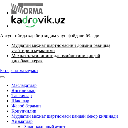
Август ойида ҳар бир ходим учун фойдали бўлади:
Муддатли меҳнат шартномасини доимий равишда
узайтириш мумкинми
Меҳнат таътилининг давомийлигини қандай
ҳисоблаш керак
Батафсил маълумот
Маслаҳатлар
Янгиликлар
Тавсиялар
Шакллар
Жавоб берамиз
Қонунчилик
Муддатли меҳнат шартномаси қандай бекор қилинади
Хизматлар
Smart-кадровый аудит