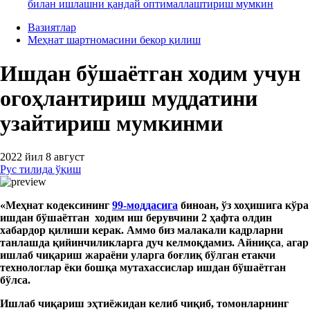
билан ишлашни қандай оптималлаштириш мумкин
Вазиятлар
Меҳнат шартномасини бекор қилиш
Ишдан бўшаётган ходим учун
огоҳлантириш муддатини
узайтириш мумкинми
2022 йил 8 август
Рус тилида ўқиш
«Меҳнат кодексининг
99-моддасига
биноан, ўз
хоҳишига кўра
ишдан бўшаётган
ходим иш берувчини 2 ҳафта олдин
хабардор қилиши керак. Аммо биз малакали кадрларни
танлашда
қийинчиликларга дуч келмоқдамиз. Айниқса
,
агар
ишлаб чиқариш
жараёни уларга боғлиқ бўлган
етакчи
технологлар ёки бошқа мутахассислар ишдан бўша
ётган
бўл
са.
Ишлаб чиқариш
э
ҳтиёжидан
келиб чиқиб, томонларнинг