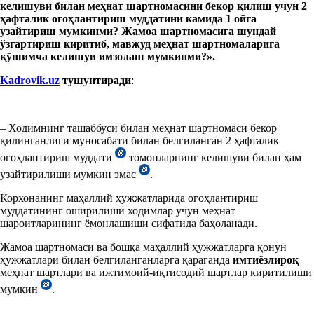
келишуви билан меҳнат шартномасини бекор қилиш учун 2
ҳафталик огоҳлантириш муддатини камида 1 ойга
узайтириш
мумкинми? Жамоа
шартномасига шундай
ўзгартириш киритиб, мавжуд меҳнат шартномаларига
қўшимча
келишув
имзола
ш мумкин
ми?».
Kadrovik.uz
тушун
тиради
:
– Ходимнинг ташаббуси билан меҳнат шартномаси бекор
қилинганлиги муносабати билан белгиланган 2 ҳафталик
огоҳлантириш муддати
томонларнинг келишуви билан ҳам
узайтирилиши мумкин эмас
.
Корхонанинг маҳаллий ҳужжатларида огоҳлантириш
муддатининг оширилиши ходимлар учун меҳнат
шароитларининг ёмонлашиши сифатида баҳоланади.
Жамоа шартномаси ва бошқа маҳаллий ҳужжатларга қонун
ҳужжатлари билан белгиланганларга қараганда
имтиёзлироқ
меҳнат шартлари ва ижтимоий-иқтисодий шартлар киритилиши
мумкин
.