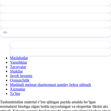
Maslahatlar
Yangiliklar
Tavsiyalar
Shakllar
Javob beramiz
Qonunchilik
Muddatli mehnat shartnomasi qanday bekor qilinadi
Xizmatlar
Ta’lim
Tushuntirishlar material e’lon qilingan paytda amalda boʻlgan
normalarni hisobga olgan holda tayyorlangan va ekspertlar fikrini aks
ettiradi. Yakuniy qarorni foydalanuvchi aniq vaziyatlarni hisobga olgan