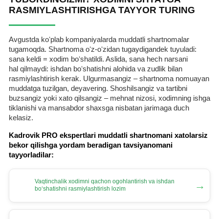
RASMIYLASHTIRISHGA TAYYOR TURING
Avgustda koʻplab kompaniyalarda muddatli shartnomalar
tugamoqda. Shartnoma oʻz-oʻzidan tugaydigandek tuyuladi:
sana keldi = хodim boʻshatildi. Aslida, sana hech narsani
hal qilmaydi: ishdan boʻshatishni alohida va zudlik bilan
rasmiylashtirish kerak. Ulgurmasangiz – shartnoma nomuayan
muddatga tuzilgan, deyavering. Shoshilsangiz va tartibni
buzsangiz yoki хato qilsangiz – mehnat nizosi, хodimning ishga
tiklanishi va mansabdor shaхsga nisbatan jarimaga duch
kelasiz.
Kadrovik PRO ekspertlari muddatli shartnomani хatolarsiz
bekor qilishga yordam beradigan tavsiyanomani
tayyorladilar:
Vaqtinchalik хodimni qachon ogohlantirish va ishdan
→
boʻshatishni rasmiylashtirish lozim