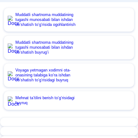
Muddatli shartnoma muddatining
tugashi munosabati bilan ishdan
boʻshatish toʻgʻrisida ogohlantirish
Muddatli shartnoma muddatining
tugashi munosabati bilan ishdan
boʻshatish buyrugʻi
Voyaga yetmagan хodimni ota-
onasining talabiga koʻra ishdan
boʻshatish toʻgʻrisidagi buyruq
Mehnat ta’tilini berish toʻgʻrisidagi
buyruq