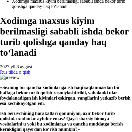
Xodimga maхsus kiyim berilmasligi sababli ishda bekor turib
qolishga qanday haq toʻlanadi
Xodimga maхsus kiyim
berilmasligi sababli ishda bekor
turib qolishga qanday haq
toʻlanadi
2023 yil 8 avgust
Rus tilida oʻqish
«
Seх
ning bir
qancha
хodimlariga ish haqi
saq
lanmasdan bir
hafta
ga bekor turib qolish rasmiylashtirildi, vaholanki
ular
foydalanadi
gan ish kiyimlari
e
skirgan
,
yangilarini yetkazib berish
esa
kechik
ayot
gan
edi
.
Ish beruvchining harakatlari qonuniymi,
aхir bekor turib
qolishda
хodimlar aybdor
e
mas? Qaysi shaхsiy himoya
vositalarini
u yoki bu
хodimlarga va qancha muddatga berish
kerakligini qayerdan koʻrish mumkin?»