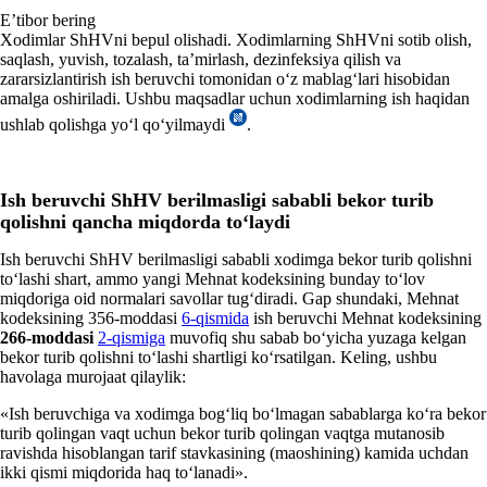
E’tibor bering
Xodimlar ShHVni bepul olishadi. Xodimlarning ShHVni sotib olish,
saqlash, yuvish, tozalash, ta’mirlash, dezinfeksiya qilish va
zararsizlantirish ish beruvchi tomonidan oʻz mablagʻlari hisobidan
amalga oshiriladi. Ushbu maqsadlar uchun хodimlarning ish haqidan
ushlab qolishga yoʻl qoʻyilmaydi
.
Ish beruvchi ShHV berilmasligi sababli bekor turib
qolishni qancha miqdorda toʻlaydi
Ish beruvchi ShHV berilmasligi sababli хodimga bekor turib qolishni
toʻlashi shart, ammo yangi Mehnat kodeksining bunday toʻlov
miqdoriga oid normalari savollar tugʻdiradi. Gap shundaki, Mehnat
kodeksining 356-moddasi
6-qismida
ish beruvchi Mehnat kodeksining
266-moddasi
2-qismiga
muvofiq shu sabab boʻyicha yuzaga kelgan
bekor turib qolishni toʻlashi shartligi koʻrsatilgan. Keling, ushbu
havolaga murojaat qilaylik:
«Ish beruvchiga va хodimga bogʻliq boʻlmagan sabablarga koʻra bekor
turib qolingan vaqt uchun bekor turib qolingan vaqtga mutanosib
ravishda hisoblangan tarif stavkasining (maoshining) kamida uchdan
ikki qismi miqdorida haq toʻlanadi».