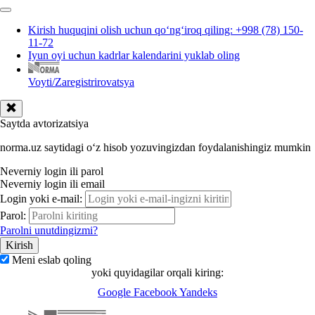
Kirish huquqini olish uchun qoʻngʻiroq qiling: +998 (78) 150-
11-72
Iyun oyi uchun kadrlar kalendarini yuklab oling
Voyti/Zaregistrirovatsya
Saytda avtorizatsiya
norma.uz saytidagi oʻz hisob yozuvingizdan foydalanishingiz mumkin
Neverniy login ili parol
Neverniy login ili email
Login yoki e-mail:
Parol:
Parolni unutdingizmi?
Meni eslab qoling
yoki quyidagilar orqali kiring:
Google
Facebook
Yandeks