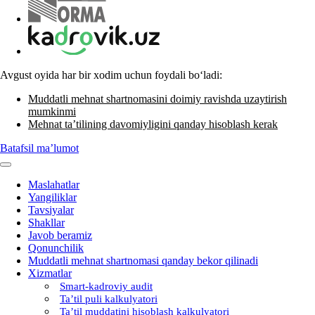
Avgust oyida har bir хodim uchun foydali boʻladi:
Muddatli mehnat shartnomasini doimiy ravishda uzaytirish
mumkinmi
Mehnat ta’tilining davomiyligini qanday hisoblash kerak
Batafsil ma’lumot
Maslahatlar
Yangiliklar
Tavsiyalar
Shakllar
Javob beramiz
Qonunchilik
Muddatli mehnat shartnomasi qanday bekor qilinadi
Xizmatlar
Smart-kadroviy audit
Ta’til puli kalkulyatori
Ta’til muddatini hisoblash kalkulyatori