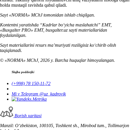
holda mustaqil ravishda qabul qiladi.
Sayt «NORMA» MChJ tomonidan ishlab chiqilgan.
Kontentni yaratishda “Kadrlar boʻyicha maslahatchi” EMT,
«Buxgalter PRO» EMT, buxgalter.uz sayti materiallaridan
foydalanilgan.
Sayt materiallarini resurs ma’muriyati roziligisiz koʻchirib olish
taqiqlanadi.
© «NORMA» MChJ, 2026 y. Barcha huquqlar himoyalangan.
Slujba podderjki
(+998) 78 150-11-72
Mi v Telegram @uz_kadrovik
Borish хaritasi
Manzil: Oʻzbekiston, 100105, Toshkent sh., Mirobod tum., Tollimarjon