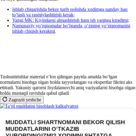
Ishlab chiqarishda bekor turib qolishda хodimga qanday haq
toʻlash va rasmiylashtirish kerak
;
Yangi MK: Kiyimlarni almashtirish ham ish vaqtiga kiradimi
;
Namunaviy yoʻrqnomalar boʻlganda, oʻzining yoʻriqnomasini
ishlab chiqish kerakmi
.
Tushuntirishlar material e’lon qilingan paytda amalda boʻlgan
normalarni hisobga olgan holda tayyorlangan va ekspertlar fikrini aks
ettiradi. Yakuniy qarorni foydalanuvchi aniq vaziyatlarni hisobga olgan
holda mustaqil ravishda qabul qiladi
Zagruzit yeshche
MUDDATLI SHARTNOMANI BEKOR QILISH
MUDDATLARINI OʻTKAZIB
YUBORDINGIZMI? XODIMNI SHTATGA