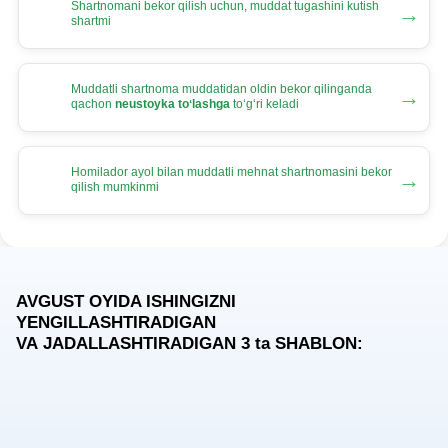
Shartnomani bekor qilish uchun, muddat tugashini kutish
→
shartmi
Muddatli shartnoma muddatidan oldin bekor qilinganda
→
qachon
neustoyka toʻlashga
toʻgʻri keladi
Homilador ayol bilan muddatli mehnat shartnomasini bekor
→
qilish mumkinmi
AVGUST OYIDA ISHINGIZNI
YENGILLASHTIRADIGAN
VA JADALLASHTIRADIGAN 3
ta
SHABLON: