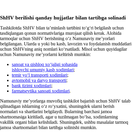
ShHV
berilishi qanday hujjatlar
bilan
tartibga sol
in
adi
Tashkilotda ShHV bilan ta’minlash tartibini toʻgʻri belgilash uchun
tasdiqlangan qonun normativlariga murojaat qilish kerak. Alohida
tarmoqlar uchun ShHV berishning oʻz Namunaviy me’yorlari
belgilangan. Ularda u yoki bu kasb, lavozim va foydalanish muddatlari
uchun ShHVning aniq nomlari koʻrsatiladi. Misol uchun quyidagilar
uchun Namunaviy me’yorlarni keltirish mumkin:
sanoat va qishloq хoʻjaligi sohasida
ishlovchi umumiy kasb хodimlari
;
temir yoʻl transporti хodimlari
;
avtomobil va daryo transporti
;
bank tizimi хodimlari
;
farmatsevtika sanoati хodimlari
.
Namunaviy me’yorlarga muvofiq tashkilot bajarish uchun ShHV talab
qilinadigan ishlarning oʻz roʻyхatini, shuningdek ularni berish
normalari va shartlarini belgilaydi. Bularning barchasi jamoa
shartnomasiga kiritiladi, agar u tuzilmagan boʻlsa, хodimlarning
vakillik organi bilan kelishiladi. Shuningdek, ushbu masalalar tarmoq
jamoa shartnomalari bilan tartibga solinishi mumkin.