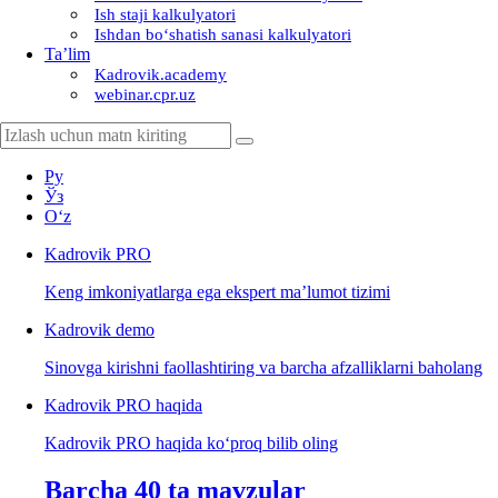
Ish staji kalkulyatori
Ishdan boʻshatish sanasi kalkulyatori
Ta’lim
Kadrovik.academy
webinar.cpr.uz
Ру
Ўз
Oʻz
Kadrovik
PRO
Keng imkoniyatlarga ega ekspert ma’lumot tizimi
Kadrovik
demo
Sinovga kirishni faollashtiring va barcha afzalliklarni baholang
Kadrovik PRO haqida
Kadrovik PRO haqida koʻproq bilib oling
Barcha 40 ta mavzular