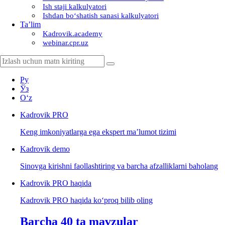
Ish staji kalkulyatori
Ishdan boʻshatish sanasi kalkulyatori
Ta’lim
Kadrovik.academy
webinar.cpr.uz
Ру
Ўз
Oʻz
Kadrovik
PRO
Keng imkoniyatlarga ega ekspert ma’lumot tizimi
Kadrovik
demo
Sinovga kirishni faollashtiring va barcha afzalliklarni baholang
Kadrovik PRO haqida
Kadrovik PRO haqida koʻproq bilib oling
Barcha 40 ta mavzular