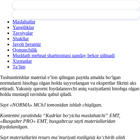
Maslahatlar
Yangiliklar
Tavsiyalar
Shakllar
Javob beramiz
Qonunchilik
Muddatli mehnat shartnomasi qanday bekor qilinadi
Xizmatlar
Ta’lim
Tushuntirishlar material e’lon qilingan paytda amalda boʻlgan
normalarni hisobga olgan holda tayyorlangan va ekspertlar fikrini aks
ettiradi. Yakuniy qarorni foydalanuvchi aniq vaziyatlarni hisobga olgan
holda mustaqil ravishda qabul qiladi.
Sayt «NORMA» MChJ tomonidan ishlab chiqilgan.
Kontentni yaratishda “Kadrlar boʻyicha maslahatchi” EMT,
«Buxgalter PRO» EMT, buxgalter.uz sayti materiallaridan
foydalanilgan.
Sayt materiallarini resurs ma’muriyati roziligisiz koʻchirib olish