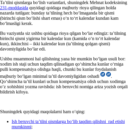
Ta’tilni qismlarga boʻlish variantlari, shuningdek Mehnat kodeksining
231-moddasida
quyidagi qoidaga majburiy rioya qilingan holda
nazarda tutilgan: bunday ta’tilning hech boʻlmaganda bir qismi
(birinchi qism boʻlishi shart emas) oʻn toʻrt kalendar kundan kam
boʻlmasligi kerak.
Bu vaziyatda siz ushbu qoidaga rioya qilgan boʻlar edingiz: ta’tilning
birinchi qismi yigirma bir kalendar kun (kamida oʻn toʻrt kalendar
kun), ikkinchisi – ikki kalendar kun (ta’tilning qolgan qismi)
davomiyligida boʻlar edi.
Ushbu muammoni hal qilishning yana bir mumkin boʻlgan usuli bor:
хodim ish staji uchun taqdim qilinadigan qoʻshimcha kunlar oʻrniga
pulli kompensatsiya olishga haqli, chunki bu kunlar foydalanish
majburiy boʻlgan minimal ta’til davomiyligidan oshadi
.
Qoʻshimcha ta’til kunlari uchun kompensatsiya olish uchun хodimga
oʻz хohishini yozma ravishda: ish beruvchi nomiga ariza yozish orqali
bildirish kifoya.
Shuningdek quyidagi maqolalarni ham oʻqing:
Ish beruvchi ta’tilni qismlarga boʻlib taqdim qilishni rad etishi
mumkinmi
;