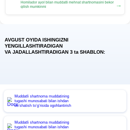
Homilador ayol bilan muddatli mehnat shartnomasini bekor
→
qilish mumkinmi
AVGUST OYIDA ISHINGIZNI
YENGILLASHTIRADIGAN
VA JADALLASHTIRADIGAN 3
ta
SHABLON:
Muddatli shartnoma muddatining
tugashi munosabati bilan ishdan
boʻshatish toʻgʻrisida ogohlantirish
Muddatli shartnoma muddatining
tugashi munosabati bilan ishdan