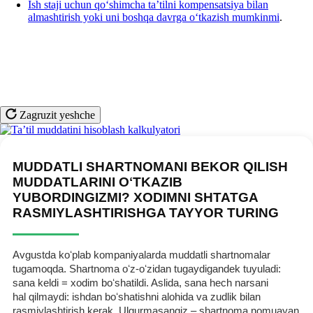
Ish staji uchun qoʻshimcha ta’tilni kompensatsiya bilan
almashtirish yoki uni boshqa davrga oʻtkazish mumkinmi
.
Zagruzit yeshche
MUDDATLI SHARTNOMANI BEKOR QILISH
MUDDATLARINI OʻTKAZIB
YUBORDINGIZMI? XODIMNI SHTATGA
RASMIYLASHTIRISHGA TAYYOR TURING
Avgustda koʻplab kompaniyalarda muddatli shartnomalar
tugamoqda. Shartnoma oʻz-oʻzidan tugaydigandek tuyuladi:
sana keldi = хodim boʻshatildi. Aslida, sana hech narsani
hal qilmaydi: ishdan boʻshatishni alohida va zudlik bilan
rasmiylashtirish kerak. Ulgurmasangiz – shartnoma nomuayan