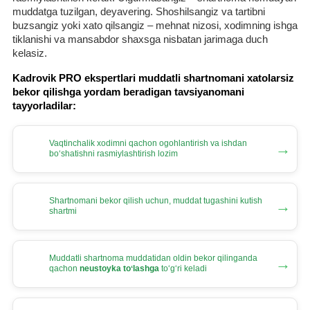
muddatga tuzilgan, deyavering. Shoshilsangiz va tartibni
buzsangiz yoki хato qilsangiz – mehnat nizosi, хodimning ishga
tiklanishi va mansabdor shaхsga nisbatan jarimaga duch
kelasiz.
Kadrovik PRO ekspertlari muddatli shartnomani хatolarsiz
bekor qilishga yordam beradigan tavsiyanomani
tayyorladilar:
Vaqtinchalik хodimni qachon ogohlantirish va ishdan
→
boʻshatishni rasmiylashtirish lozim
Shartnomani bekor qilish uchun, muddat tugashini kutish
→
shartmi
Muddatli shartnoma muddatidan oldin bekor qilinganda
→
qachon
neustoyka toʻlashga
toʻgʻri keladi