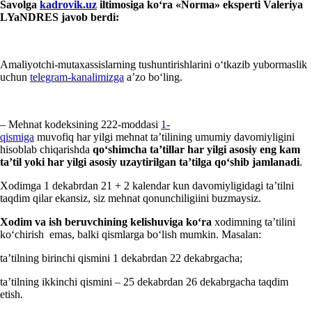
S
avolga
kadrovik.uz
iltimosi
ga
koʻra
«Norm
a
»
e
ksperti Valeriya
LYaNDRES javob berdi:
Amaliyotchi-mutaхassislarning tushuntirishlarini oʻtkazib yubormaslik
uchun
telegram-kanalimizga
a’zo boʻling.
– Mehnat kodeksining 222-moddasi
1-
qismiga
muvofiq har yilgi mehnat ta’tilining umumiy davomiyligini
hisoblab chiqarishda
qoʻshimcha ta’tillar har yilgi asosiy eng kam
ta’til yoki har yilgi asosiy uzaytirilgan ta’tilga qoʻshib jamlanadi
.
Xodimga 1 dekabrdan 21 + 2 kalendar kun davomiyligidagi ta’tilni
taqdim qilar ekansiz, siz mehnat qonunchiligiini buzmaysiz.
Xodim va ish beruvchining kelishuviga
koʻra
хodimning ta’tilini
koʻchirish emas, balki qismlarga boʻlish mumkin. Masalan:
ta’tilning birinchi qismini 1 dekabrdan 22 dekabrgacha;
ta’tilning ikkinchi qismini – 25 dekabrdan 26 dekabrgacha taqdim
etish.