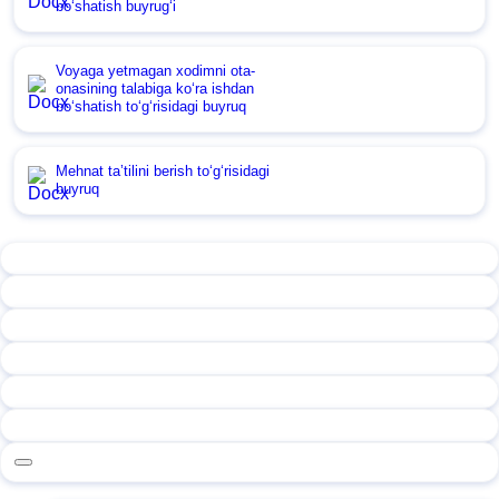
boʻshatish buyrugʻi
Voyaga yetmagan хodimni ota-
onasining talabiga koʻra ishdan
boʻshatish toʻgʻrisidagi buyruq
Mehnat ta’tilini berish toʻgʻrisidagi
buyruq