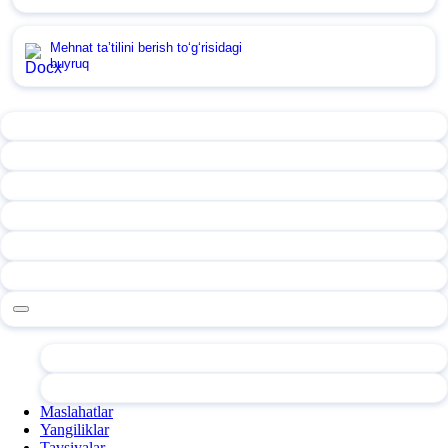
Mehnat ta’tilini berish toʻgʻrisidagi
buyruq
Maslahatlar
Yangiliklar
Tavsiyalar