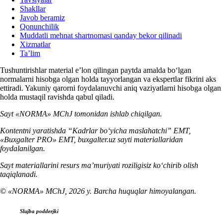
Shakllar
Javob beramiz
Qonunchilik
Muddatli mehnat shartnomasi qanday bekor qilinadi
Xizmatlar
Ta’lim
Tushuntirishlar material e’lon qilingan paytda amalda boʻlgan
normalarni hisobga olgan holda tayyorlangan va ekspertlar fikrini aks
ettiradi. Yakuniy qarorni foydalanuvchi aniq vaziyatlarni hisobga olgan
holda mustaqil ravishda qabul qiladi.
Sayt «NORMA» MChJ tomonidan ishlab chiqilgan.
Kontentni yaratishda “Kadrlar boʻyicha maslahatchi” EMT,
«Buxgalter PRO» EMT, buxgalter.uz sayti materiallaridan
foydalanilgan.
Sayt materiallarini resurs ma’muriyati roziligisiz koʻchirib olish
taqiqlanadi.
© «NORMA» MChJ, 2026 y. Barcha huquqlar himoyalangan.
Slujba podderjki