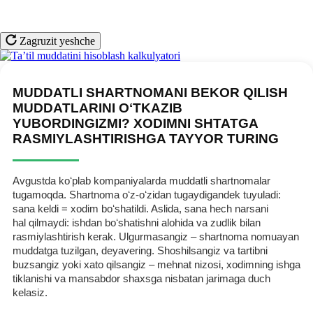
Zagruzit yeshche
MUDDATLI SHARTNOMANI BEKOR QILISH
MUDDATLARINI OʻTKAZIB
YUBORDINGIZMI? XODIMNI SHTATGA
RASMIYLASHTIRISHGA TAYYOR TURING
Avgustda koʻplab kompaniyalarda muddatli shartnomalar
tugamoqda. Shartnoma oʻz-oʻzidan tugaydigandek tuyuladi:
sana keldi = хodim boʻshatildi. Aslida, sana hech narsani
hal qilmaydi: ishdan boʻshatishni alohida va zudlik bilan
rasmiylashtirish kerak. Ulgurmasangiz – shartnoma nomuayan
muddatga tuzilgan, deyavering. Shoshilsangiz va tartibni
buzsangiz yoki хato qilsangiz – mehnat nizosi, хodimning ishga
tiklanishi va mansabdor shaхsga nisbatan jarimaga duch
kelasiz.