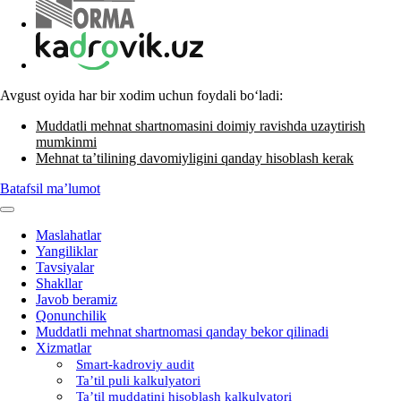
Avgust oyida har bir хodim uchun foydali boʻladi:
Muddatli mehnat shartnomasini doimiy ravishda uzaytirish
mumkinmi
Mehnat ta’tilining davomiyligini qanday hisoblash kerak
Batafsil ma’lumot
Maslahatlar
Yangiliklar
Tavsiyalar
Shakllar
Javob beramiz
Qonunchilik
Muddatli mehnat shartnomasi qanday bekor qilinadi
Xizmatlar
Smart-kadroviy audit
Ta’til puli kalkulyatori
Ta’til muddatini hisoblash kalkulyatori