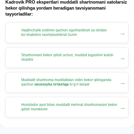
Kadrovik PRO ekspertlari muddatli shartnomani хatolarsiz
bekor qilishga yordam beradigan tavsiyanomani
tayyorladilar:
Vaqtinchalik хodimni qachon ogohlantirish va ishdan
→
boʻshatishni rasmiylashtirish lozim
Shartnomani bekor qilish uchun, muddat tugashini kutish
→
shartmi
Muddatli shartnoma muddatidan oldin bekor qilinganda
→
qachon
neustoyka toʻlashga
toʻgʻri keladi
Homilador ayol bilan muddatli mehnat shartnomasini bekor
→
qilish mumkinmi