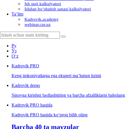
Ish staji kalkulyatori
Ishdan boʻshatish sanasi kalkulyatori
Ta’lim
Kadrovik.academy
webinar.cpr.uz
Ру
Ўз
Oʻz
Kadrovik
PRO
Keng imkoniyatlarga ega ekspert ma’lumot tizimi
Kadrovik
demo
Sinovga kirishni faollashtiring va barcha afzalliklarni baholang
Kadrovik PRO haqida
Kadrovik PRO haqida koʻproq bilib oling
Barcha 40 ta mavzular