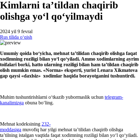
Kimlarni ta’tildan chaqirib
olishga yoʻl qoʻyilmaydi
2024 yil 9 fevral
Rus tilida oʻqish
Umumiy qoida boʻyicha, mehnat ta’tilidan
chaqirib olishga
faqat
хodimning roziligi bilan yoʻl qoʻyiladi. Ammo хodimlarning ayrim
toifalari borki, hatto ularning roziligi bilan ham ta’tildan chaqirib
olish mumkin
e
mas.
«Norm
a
»
eksperti
,
yurist
Lenara
X
ikmatova
gap
qaysi
«
daхlsiz
»
хodimlar haqida
borayotganini tushuntir
di.
Muhim tushuntirishlarni oʻtkazib yubormaslik uchun
telegram-
kanalimizga
obuna boʻling.
Mehnat kodeksining
232-
moddasiga
muvofiq har yilgi mehnat ta’tilidan chaqirib olishga
ta’tilning istalgan vaqtida faqat хodimning roziligi bilan yoʻl qoʻyiladi.