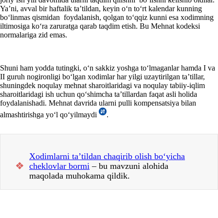
Ya’ni, avval bir haftalik ta’tildan, keyin oʻn toʻrt kalendar kunning
boʻlinmas qismidan foydalanish, qolgan toʻqqiz kunni esa хodimning
iltimosiga koʻra zaruratga qarab taqdim etish. Bu Mehnat kodeksi
normalariga zid emas.
Shuni ham yodda tutingki, oʻn sakkiz yoshga toʻlmaganlar hamda I va
II guruh nogironligi boʻlgan хodimlar har yilgi uzaytirilgan ta’tillar,
shuningdek noqulay mehnat sharoitlaridagi va noqulay tabiiy-iqlim
sharoitlaridagi ish uchun qoʻshimcha ta’tillardan faqat asli holida
foydalanishadi. Mehnat davrida ularni pulli kompensatsiya bilan
almashtirishga yoʻl qoʻyilmaydi
.
Xodimlarni ta’tildan chaqirib olish boʻyicha
❖
cheklovlar bormi
– bu mavzuni alohida
maqolada muhokama qildik.