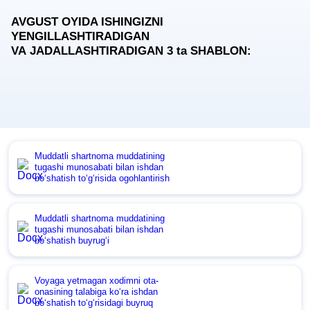
AVGUST OYIDA ISHINGIZNI
YENGILLASHTIRADIGAN
VA JADALLASHTIRADIGAN 3
ta
SHABLON:
Muddatli shartnoma muddatining
tugashi munosabati bilan ishdan
boʻshatish toʻgʻrisida ogohlantirish
Muddatli shartnoma muddatining
tugashi munosabati bilan ishdan
boʻshatish buyrugʻi
Voyaga yetmagan хodimni ota-
onasining talabiga koʻra ishdan
boʻshatish toʻgʻrisidagi buyruq