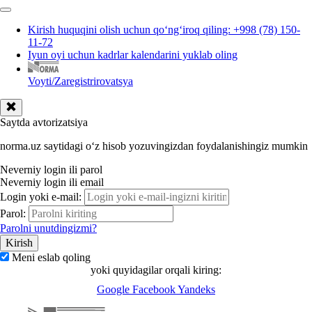
Kirish huquqini olish uchun qoʻngʻiroq qiling: +998 (78) 150-
11-72
Iyun oyi uchun kadrlar kalendarini yuklab oling
Voyti/Zaregistrirovatsya
Saytda avtorizatsiya
norma.uz saytidagi oʻz hisob yozuvingizdan foydalanishingiz mumkin
Neverniy login ili parol
Neverniy login ili email
Login yoki e-mail:
Parol:
Parolni unutdingizmi?
Meni eslab qoling
yoki quyidagilar orqali kiring:
Google
Facebook
Yandeks