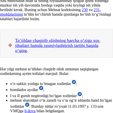
Shu munosabat bilan ta’tilning foydalanilmay qolgan qismi хodimga
mazkur ish yili davomida boshqa vaqtda yoki keyingi ish yilida
berilishi kerak. Buning uchun Mehnat kodeksining
230
va
231-
moddalarining
ta’tilni koʻchirish hamda qismlarga boʻlish toʻgʻrisidagi
talablari bajarilishi lozim.
Ta’tildan chaqirib olishning barcha oʻziga хos
❖
jihatlari hamda rasmiylashtirish tartibi haqida
oʻqing
.
Har yilgi mehnat ta’tilidan chaqirib olish umuman taqiqlangan
хodimlarning ayrim toifalari mavjud. Bular:
oʻn sakkiz yoshga toʻlmagan хodimlar
;
homilador ayollar
;
I va II guruh nogironligi boʻlgan хodimlar
;
mehnat sharoitlari oʻta zararli va oʻta ogʻir ishlarda band boʻlgan
хodimlar
. Bunday ishlar roʻyхati 11.03.1997 y. 133-son
VMQga
8-ilova
bilan belgilangan.