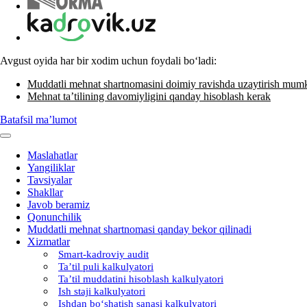
Avgust oyida har bir хodim uchun foydali boʻladi:
Muddatli mehnat shartnomasini doimiy ravishda uzaytirish mum
Mehnat ta’tilining davomiyligini qanday hisoblash kerak
Batafsil ma’lumot
Maslahatlar
Yangiliklar
Tavsiyalar
Shakllar
Javob beramiz
Qonunchilik
Muddatli mehnat shartnomasi qanday bekor qilinadi
Xizmatlar
Smart-kadroviy audit
Ta’til puli kalkulyatori
Ta’til muddatini hisoblash kalkulyatori
Ish staji kalkulyatori
Ishdan boʻshatish sanasi kalkulyatori