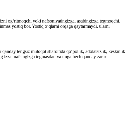
ingizni ogʻritmoqchi yoki nafsoniyatingizga, asabingizga tegmoqchi.
inmas yostiq bor. Yostiq oʻqlarni orqaga qaytarmaydi, ularni
anday tengsiz muloqot sharoitida qoʻpollik, adolatsizlik, keskinlik
ning izzat nafsingizga tegmasdan va unga hech qanday zarar