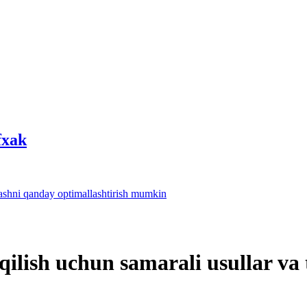
fхak
lashni qanday optimallashtirish mumkin
qilish uchun samarali usullar va