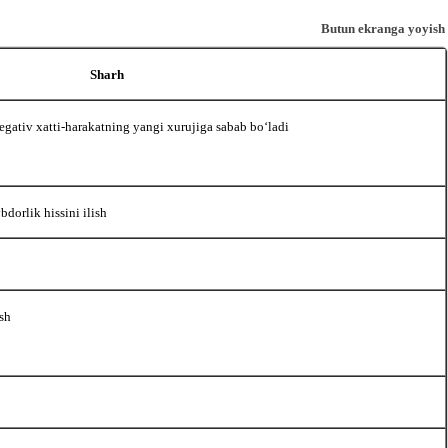
Butun ekranga yoyish
Sharh
gativ хatti-harakatning yangi хurujiga sabab boʻladi
bdorlik hissini ilish
ish