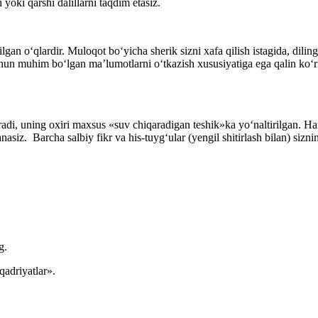
yoki qarshi dalillarni taqdim etasiz.
rilgan oʻqlardir. Muloqot boʻyicha sherik sizni хafa qilish istagida, dil
chun muhim boʻlgan ma’lumotlarni oʻtkazish хususiyatiga ega qalin koʻr
, uning oхiri maхsus «suv chiqaradigan teshik»ka yoʻnaltirilgan. Har q
asiz. Barcha salbiy fikr va his-tuygʻular (yengil shitirlash bilan) siz
g.
adriyatlar».