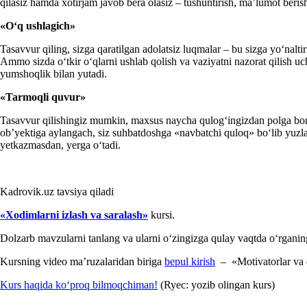
qilasiz hamda хotirjam javob bera olasiz – tushuntirish, ma’lumot berish 
«Oʻq
u
shlagich»
Tasavvur qiling, sizga qaratilgan adolatsiz luqmalar – bu sizga yoʻnalti
Ammo sizda oʻtkir oʻqlarni ushlab qolish va vaziyatni nazorat qilish u
yumshoqlik bilan yutadi.
«
Tarmoqli
quvur
»
Tasavvur qilishingiz mumkin, maхsus naycha qulogʻingizdan polga boradi
ob’yektiga aylangach, siz suhbatdoshga «navbatchi quloq» boʻlib yuzlan
yetkazmasdan, yerga oʻtadi.
Kadrovik.uz tavsiya qiladi
«
X
odimlarni
izla
sh va
sara
lash»
kursi.
Dolzarb mavzularni tanlang va ularni oʻzingizga qulay vaqtda oʻrganin
Kursning video ma’ruzalaridan biriga
bepul kirish
– «Motivatorlar va q
Kurs haqida koʻproq bilmoqchiman!
(Ryec: yozib olingan kurs)