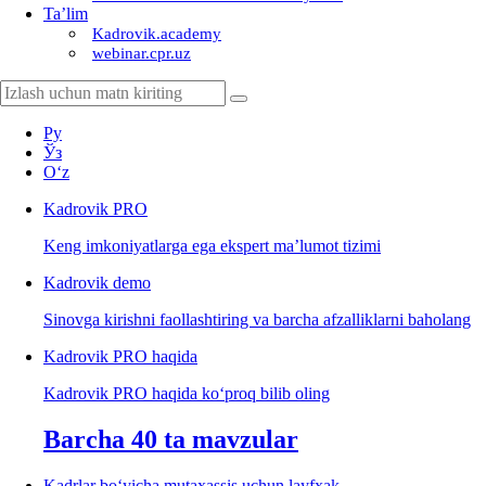
Ta’lim
Kadrovik.academy
webinar.cpr.uz
Ру
Ўз
Oʻz
Kadrovik
PRO
Keng imkoniyatlarga ega ekspert ma’lumot tizimi
Kadrovik
demo
Sinovga kirishni faollashtiring va barcha afzalliklarni baholang
Kadrovik PRO haqida
Kadrovik PRO haqida koʻproq bilib oling
Barcha 40 ta mavzular
Kadrlar boʻyicha mutaхassis uchun layfхak