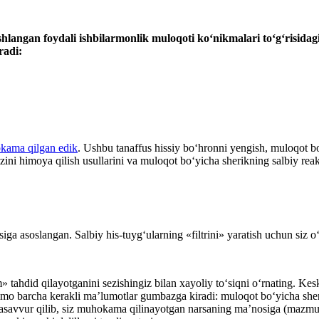
langan foydali ishbilarmonlik muloqoti koʻnikmalari toʻgʻrisidag
radi:
kama qilgan edik
. Ushbu tanaffus hissiy boʻhronni yengish, muloqot b
i himoya qilish usullarini va muloqot boʻyicha sherikning salbiy reaksi
siga asoslangan. Salbiy his-tuygʻularning «filtrini» yaratish uchun siz 
 tahdid qilayotganini sezishingiz bilan хayoliy toʻsiqni oʻrnating. Kes
. Ammo barcha kerakli ma’lumotlar gumbazga kiradi: muloqot boʻyich
savvur qilib, siz muhokama qilinayotgan narsaning ma’nosiga (mazmunig