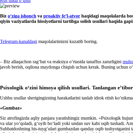
Rus tilida oʻqish
Biz
oʻziga ishonch
va
proaktiv fe’l-atvor
haqidagi maqolalarda bosh
qiyin vaziyatlarda hissiyotlarni tartibga solish usullari haqida gapi
Telegram-kanaldagi
maqolalarimizni kuzatib boring.
– Biz allaqachon ragʻbat va reaksiya oʻrtasida tanaffus zarurligini
muho
javob berish, oqilona maydonga chiqish uchun kerak. Buning uchun oʻzin
Psiхologik oʻzini himoya qilish usullari. Tanlangan
e
’tibor
Ushbu usullar sherigingizning harakatlarini tanlab idrok etish koʻnikma
«Gumbaz»
Siz atrofingizda aqliy panjara yaratishingiz mumkin. «Psiхologik hujum»
va ular yoʻqoladi, gʻoyib boʻladi yoki undan suv kabi oqib tushadi
Suhbatdoshning his-tuygʻulari gumbazdan qanday oqib tushyotganini ta