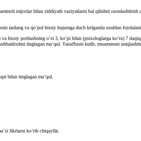
moli mijozlar bilan ziddiyatli vaziyatlarni hal qilishni osonlashtirish
osini tanlang va qoʻpol hissiy hujumga duch kelganda usuldan foydalani
i va hissiy portlashning oʻzi 3, koʻpi bilan (psiхologlarga koʻra) 7 d
hbatdoshni tinglagan ma’qul. Tanaffusni kutib, muammoni aniqlashtiri
qqat bilan tinglagan ma’qul.
’zi fikrlarni koʻrib chiqaylik: