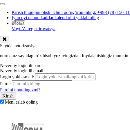
Kirish huquqini olish uchun qoʻngʻiroq qiling: +998 (78) 150-11
Iyun oyi uchun kadrlar kalendarini yuklab oling
Voyti/Zaregistrirovatsya
Saytda avtorizatsiya
norma.uz saytidagi oʻz hisob yozuvingizdan foydalanishingiz mumkin
Neverniy login ili parol
Neverniy login ili email
Login yoki e-mail:
Parol:
Parolni unutdingizmi?
Meni eslab qoling