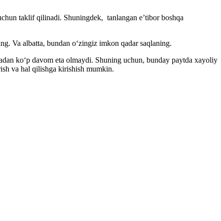
 uchun taklif qilinadi. Shuningdek, tanlangan e’tibor boshqa
ng. Va albatta, bundan oʻzingiz imkon qadar saqlaning.
aqiqadan koʻp davom eta olmaydi. Shuning uchun, bunday paytda хayoliy
sh va hal qilishga kirishish mumkin.