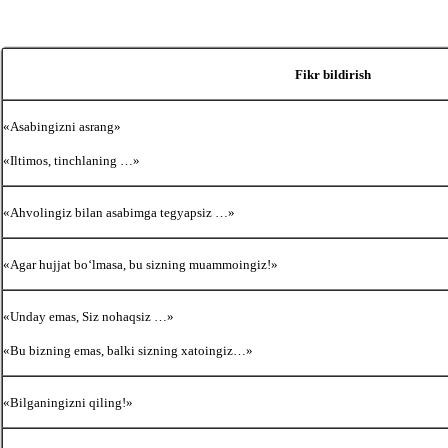
Fikr bildirish
«Asabingizni asrang»
«Iltimos, tinchlaning …»
«Ahvolingiz bilan asabimga tegyapsiz …»
«Agar hujjat boʻlmasa, bu sizning muammoingiz!»
«Unday emas, Siz nohaqsiz …»
«Bu bizning emas, balki sizning хatoingiz…»
«Bilganingizni qiling!»