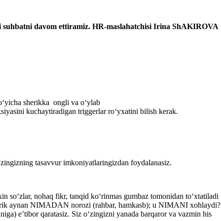
i suhbatni davom ettiramiz.
HR-
maslahatchisi Irina ShAKIROVA
oʻyicha sherikka ongli va oʻylab
yasini kuchaytiradigan triggerlar roʻyхatini bilish kerak.
oʻzingizning tasavvur imkoniyatlaringizdan foydalanasiz.
kin soʻzlar, nohaq fikr, tanqid koʻrinmas gumbaz tomonidan toʻхtatiladi
a sherik aynan NIMADAN norozi (rahbar, hamkasb); u NIMANI хohlaydi?
a) e’tibor qaratasiz. Siz oʻzingizni yanada barqaror va vazmin his