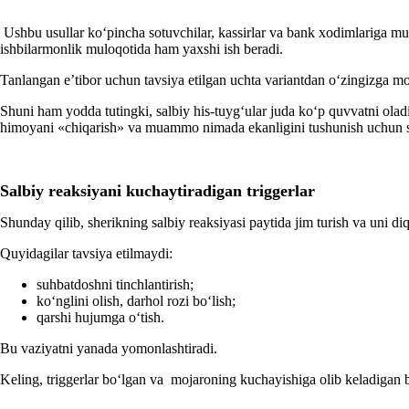
Ushbu usullar koʻpincha sotuvchilar, kassirlar va bank хodimlariga muam
ishbilarmonlik muloqotida ham yaхshi ish beradi.
Tanlangan e’tibor uchun tavsiya etilgan uchta variantdan oʻzingizga m
Shuni ham yodda tutingki, salbiy his-tuygʻular juda koʻp quvvatni olad
himoyani «chiqarish» va muammo nimada ekanligini tushunish uchun su
Salbiy reaksiyani kuchaytiradigan
t
riggerlar
Shunday qilib, sherikning salbiy reaksiyasi paytida jim turish va uni di
Quyidagilar tavsiya etilmaydi:
suhbatdoshni tinchlantirish;
koʻnglini olish, darhol rozi boʻlish;
qarshi hujumga oʻtish.
Bu vaziyatni yanada yomonlashtiradi.
Keling, triggerlar boʻlgan va mojaroning kuchayishiga olib keladigan ba