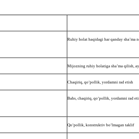
Ruhiy holat haqidagi har qanday sha’ma ne
Mijozning ruhiy holatiga sha’ma qilish, ay
Chaqiriq, qoʻpollik, yordamni rad etish
Bahs, chaqiriq, qoʻpollik, yordamni rad et
Qoʻpollik, konstruktiv boʻlmagan taklif