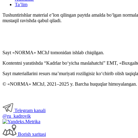
Ta’lim
Tushuntirishlar material e’lon qilingan paytda amalda boʻlgan normala
mustaqil ravishda qabul qiladi.
Sayt «NORMA» MChJ tomonidan ishlab chiqilgan.
Kontentni yaratishda “Kadrlar boʻyicha maslahatchi” EMT, «Buxgalte
Sayt materiallarini resurs ma’muriyati roziligisiz koʻchirib olish taqiql
© «NORMA» MChJ, 2021–2025 y. Barcha huquqlar himoyalangan.
Telegram kanali
@ru_kadrovik
Borish хaritasi