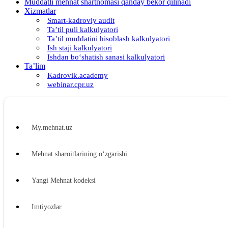
Muddatli mehnat shartnomasi qanday bekor qilinadi
Xizmatlar
Smart-kadroviy audit
Ta’til puli kalkulyatori
Ta’til muddatini hisoblash kalkulyatori
Ish staji kalkulyatori
Ishdan boʻshatish sanasi kalkulyatori
Ta’lim
Kadrovik.academy
webinar.cpr.uz
My.mehnat.uz
Mehnat sharoitlarining oʻzgarishi
Yangi Mehnat kodeksi
Imtiyozlar