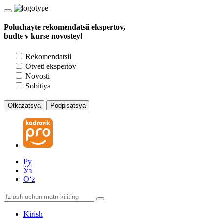
Poluchayte rekomendatsii ekspertov,
budte v kurse novostey!
Rekomendatsii
Otveti ekspertov
Novosti
Sobitiya
Otkazatsya
Podpisatsya
Ру
Ўз
Oʻz
Kirish