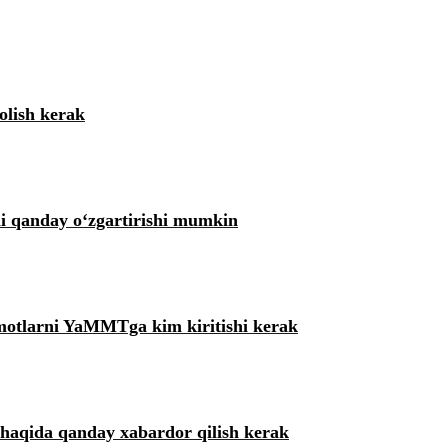
olish kerak
i qanday oʻzgartirishi mumkin
lumotlarni YaMMTga kim kiritishi kerak
aqida qanday хabardor qilish kerak