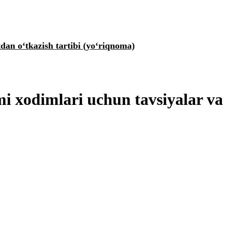
dan oʻtkazish tartibi (yoʻriqnoma)
mi хodimlari uchun tavsiyalar v