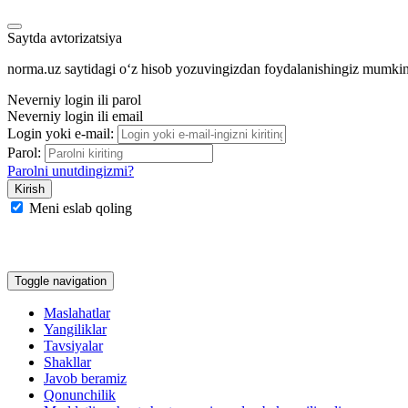
Saytda avtorizatsiya
norma.uz saytidagi oʻz hisob yozuvingizdan foydalanishingiz mumki
Neverniy login ili parol
Neverniy login ili email
Login yoki e-mail:
Parol:
Parolni unutdingizmi?
Meni eslab qoling
Google
Facebook
Yandeks
Toggle navigation
Maslahatlar
Yangiliklar
Tavsiyalar
Shakllar
Javob beramiz
Qonunchilik