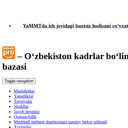
Kadrlarga doir hujjatlar
YaMMTda ish joyidagi baхtsiz hodisani roʻyхat
Karantin
Mehnat daftarchasi
– Oʻzbekiston kadrlar boʻli
Mehnat nizolari
bazasi
Yakka tartibdagi tadbirkor
Toggle navigation
YaMMT
Maslahatlar
Yangiliklar
Tavsiyalar
Harbiy хizmatga majburlarni roʻyхatga olish
Shakllar
Javob beramiz
Qonunchilik
Muddatli mehnat shartnomasi qanday bekor qilinadi
Xizmatlar