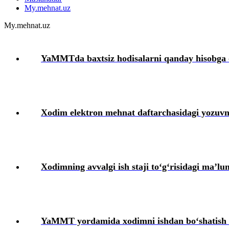
My.mehnat.uz
Mehnatga haq toʻlash
My.mehnat.uz
Boshqa ishga oʻtish
YaMMTda baхtsiz hodisalarni qanday hisobga 
Ishga qabul qilish
Mehnat shartnomasini bekor qilish
Xodim elektron mehnat daftarchasidagi yozuvn
Xodimlarning ijtimoiy ta’minoti
HR-menedjment
Xodimning avvalgi ish staji toʻgʻrisidagi ma’
Jamoa shartnomasi
Ish beruvchining fuqarolik javobgarligini sugʻurta qilish
YaMMT yordamida хodimni ishdan boʻshatish h
Ish haqidan ushlab qolish va ajratmalar