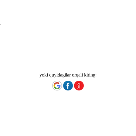
n
yoki quyidagilar orqali kiring: