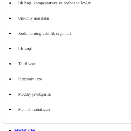
Ish haqi, kompensatsiya va boshqa toʻlovlar
Umumiy masalalar
Xodimlarning vakillik organlari
Ish vaqti
Ta’til vaqti
Intizomiy jazo
Moddiy javobgarlik
Mehnat muhofazasi
Ijtimoiy ta’minot
Maslahatlar