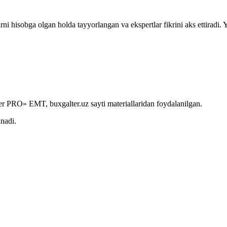
rni hisobga olgan holda tayyorlangan va ekspertlar fikrini aks ettiradi.
r PRO» EMT, buxgalter.uz sayti materiallaridan foydalanilgan.
anadi.