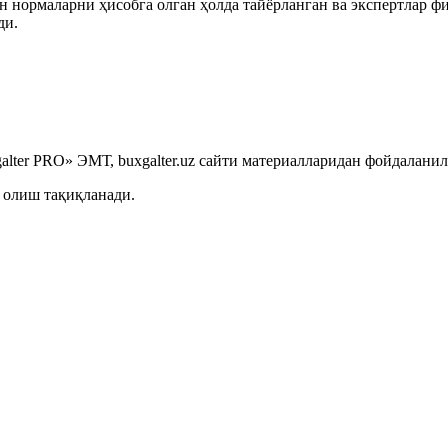
 нормаларни ҳисобга олган ҳолда тайёрланган ва экспертлар ф
ди.
lter PRO» ЭМТ, buxgalter.uz сайти материалларидан фойдаланил
 олиш тақиқланади.