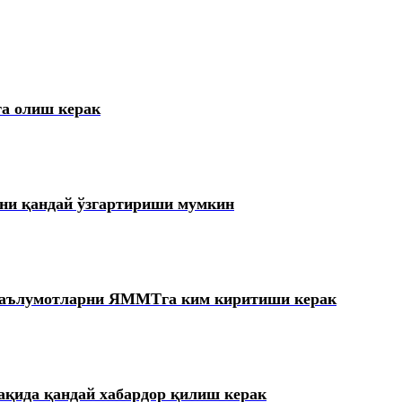
га олиш керак
вни қандай ўзгартириши мумкин
 маълумотларни ЯММТга ким киритиши керак
қида қандай хабардор қилиш керак