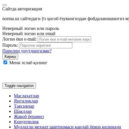
Сайтда авторизация
norma.uz сайтидаги ўз ҳисоб ёзувингиздан фойдаланишингиз 
Неверный логин или пароль
Неверный логин или email
Логин ёки e-mail:
Пароль:
Паролни унутдингизми?
Мени эслаб қолинг
Google
Facebook
Яндекс
Toggle navigation
Маслаҳатлар
Янгиликлар
Тавсиялар
Шакллар
Жавоб берамиз
Қонунчилик
Муддатли меҳнат шартномаси қандай бекор қилинади