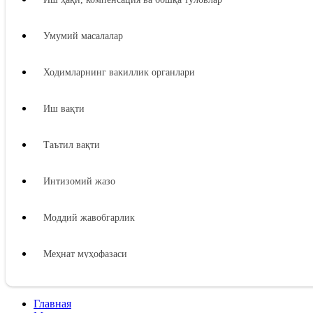
Умумий масалалар
Ходимларнинг вакиллик органлари
Иш вақти
Таътил вақти
Интизомий жазо
Моддий жавобгарлик
Меҳнат муҳофазаси
Ижтимоий таъминот
Главная