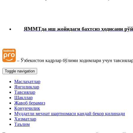
Кадрларга доир ҳужжатлар
Карантин
ЯММТда иш жойидаги бахтсиз ҳодисани рўй
Меҳнат дафтарчаси
Меҳнат низолари
– Ўзбекистон кадрлар бўлими ходимлари учун тавсиялар
Toggle navigation
Якка тартибдаги тадбиркор
Маслаҳатлар
Янгиликлар
ЯММТ
Тавсиялар
Шакллар
Жавоб берамиз
Ҳарбий хизматга мажбурларни рўйхатга олиш
Қонунчилик
Муддатли меҳнат шартномаси қандай бекор қилинади
Хизматлар
Таълим