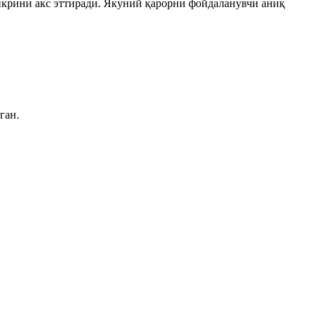
икрини акс эттиради. Якуний қарорни фойдаланувчи аниқ
ган.