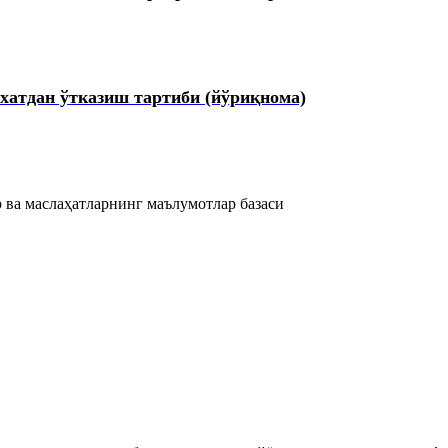
хатдан ўтказиш тартиби (йўриқнома)
 ва маслаҳатларнинг маълумотлар базаси