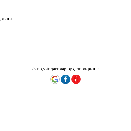
мумкин
ёки қуйидагилар орқали киринг: