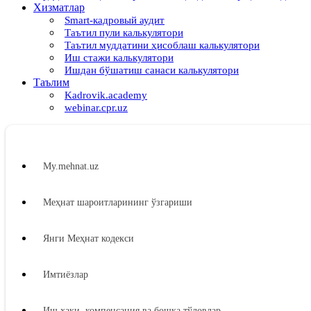
Хизматлар
Smart-кадровый аудит
Таътил пули калькулятори
Таътил муддатини ҳисоблаш калькулятори
Иш стажи калькулятори
Ишдан бўшатиш санаси калькулятори
Таълим
Kadrovik.academy
webinar.cpr.uz
My.mehnat.uz
Меҳнат шароитларининг ўзгариши
Янги Меҳнат кодекси
Имтиёзлар
Иш ҳақи, компенсация ва бошқа тўловлар