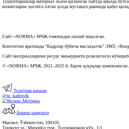
Тушунтиришлар материал эълон қилинган пайтда амалда бўлган
вазиятларни ҳисобга олган ҳолда мустақил равишда қабул қила
Сайт «NORMA» МЧЖ томонидан ишлаб чиқилган.
Контентни яратишда “Кадрлар бўйича маслаҳатчи” ЭМТ, «Buxga
Сайт материалларини ресурс маъмурияти розилигисиз кўчириб
© «NORMA» МЧЖ, 2021–2025 й. Барча ҳуқуқлар ҳимояланган.
Телеграм канали
@ru_kadrovik
Бориш харитаси
Манзил: Ўзбекистон, 100105,
Тошкент ш., Миробод тум., Толлимаржон кўч., 1/1.