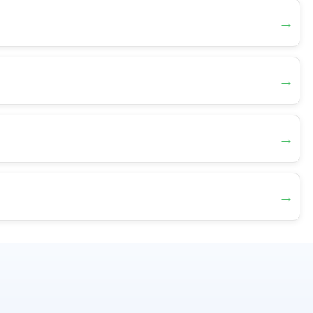
→
→
→
→