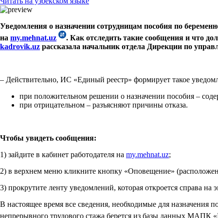
Читать на узбекском языке
Уведомления о назначении сотрудницам пособия по беременн
на
my
.
mehnat
.
uz
. Как отследить такие сообщения и что до
kadrovik.uz
рассказала начальник отдела Дирекции по у
– Действительно, ИС «Единый реестр» формирует такое уведомл
при положительном решении о назначении пособия – соде
при отрицательном – разъясняют причины отказа.
Чтобы увидеть сообщения:
1) зайдите в кабинет работодателя на
my.mehnat.uz
;
2) в верхнем меню кликните кнопку «Оповещение» (расположен
3) прокрутите ленту уведомлений, которая откроется справа на
В настоящее время все сведения, необходимые для назначения 
непрерывного трудового стажа берется из базы данных МАПК