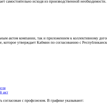
ает самостоятельно исходя из производственной необходимости.
ьным актом компании, так и приложением к коллективному дог
е, которое утверждает Кабмин по согласованию с Республиканс
теля
й акт
ть согласован с профсоюзом. В графике указывают: