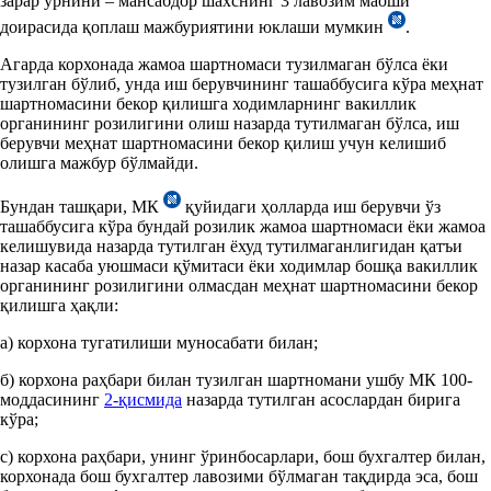
зарар ўрнини – мансабдор шахснинг 3 лавозим маоши
доирасида қоплаш мажбуриятини юклаши мумкин
.
Агарда корхонада жамоа шартномаси тузилмаган бўлса ёки
тузилган бўлиб, унда иш берувчининг ташаббусига кўра меҳнат
шартномасини бекор қилишга ходимларнинг вакиллик
органининг розилигини олиш назарда тутилмаган бўлса, иш
берувчи меҳнат шартномасини бекор қилиш учун келишиб
олишга мажбур бўлмайди.
Бундан ташқари, МК
қуйидаги ҳолларда иш берувчи ўз
ташаббусига кўра бундай розилик жамоа шартномаси ёки жамоа
келишувида назарда тутилган ёхуд тутилмаганлигидан қатъи
назар касаба уюшмаси қўмитаси ёки ходимлар бошқа вакиллик
органининг розилигини олмасдан меҳнат шартномасини бекор
қилишга ҳақли:
а) корхона тугатилиши муносабати билан;
б) корхона раҳбари билан тузилган шартномани ушбу МК 100-
моддасининг
2-қисмида
назарда тутилган асослардан бирига
кўра;
с) корхона раҳбари, унинг ўринбосарлари, бош бухгалтер билан,
корхонада бош бухгалтер лавозими бўлмаган тақдирда эса, бош