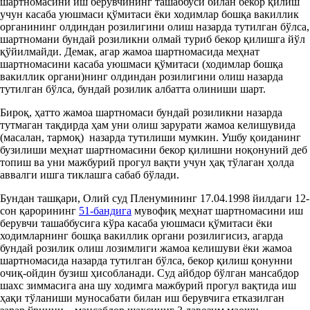
шартномасини иш берувчининг ташаббуси билан бекор қилиш
учун касаба уюшмаси қўмитаси ёки ходимлар бошқа вакиллик
органининг олдиндан розилигини олиш назарда тутилган бўлса,
шартномани бундай розиликни олмай туриб бекор қилишга йўл
қўйилмайди. Демак, агар жамоа шартномасида меҳнат
шартномасини касаба уюшмаси қўмитаси (ходимлар бошқа
вакиллик органи)нинг олдиндан розилигини олиш назарда
тутилган бўлса, бундай розилик албатта олиниши шарт.
Бироқ, ҳатто жамоа шартномаси бундай розиликни назарда
тутмаган тақдирда ҳам уни олиш зарурати жамоа келишувида
(масалан, тармоқ) назарда тутилиши мумкин. Ушбу қоиданинг
бузилиши меҳнат шартномасини бекор қилишни ноқонуний деб
топиш ва уни мажбурий прогул вақти учун ҳақ тўлаган ҳолда
аввалги ишга тиклашга сабаб бўлади.
Бундан ташқари, Олий суд Пленумининг 17.04.1998 йилдаги 12-
сон қарорининг
51-бандига
мувофиқ меҳнат шартномасини иш
берувчи ташаббусига кўра касаба уюшмаси қўмитаси ёки
ходимларнинг бошқа вакиллик органи розилигисиз, агарда
бундай розилик олиш лозимлиги жамоа келишуви ёки жамоа
шартномасида назарда тутилган бўлса, бекор қилиш қонунни
очиқ-ойдин бузиш ҳисобланади. Суд айбдор бўлган мансабдор
шахс зиммасига ана шу ходимга мажбурий прогул вақтида иш
ҳақи тўланиши муносабати билан иш берувчига етказилган