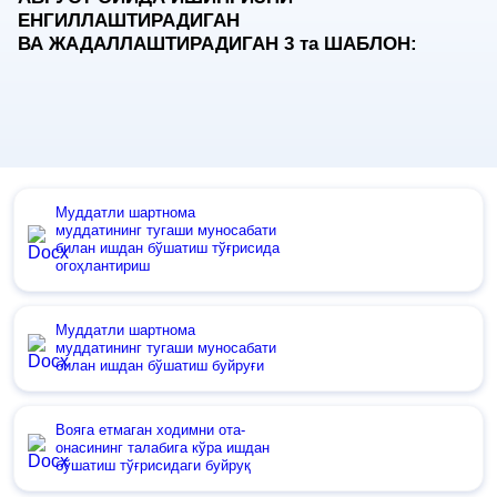
ЕНГИЛЛАШТИРАДИГАН
ВА ЖАДАЛЛАШТИРАДИГАН 3
та
ШАБЛОН:
Муддатли шартнома
муддатининг тугаши муносабати
билан ишдан бўшатиш тўғрисида
огоҳлантириш
Муддатли шартнома
муддатининг тугаши муносабати
билан ишдан бўшатиш буйруғи
Вояга етмаган ходимни ота-
онасининг талабига кўра ишдан
бўшатиш тўғрисидаги буйруқ