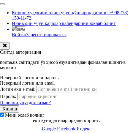
Кириш ҳуқуқини олиш учун қўнғироқ қилинг: +998 (78)
150-11-72
Июнь ойи учун кадрлар календарини юклаб олинг
Войти/Зарегистрироваться
Сайтда авторизация
norma.uz сайтидаги ўз ҳисоб ёзувингиздан фойдаланишингиз
мумкин
Неверный логин или пароль
Неверный логин или email
Логин ёки e-mail:
Пароль:
Паролни унутдингизми?
Мени эслаб қолинг
ёки қуйидагилар орқали киринг:
Google
Facebook
Яндекс