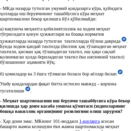
- МКда назарда тутилган умумий қоидаларга кўра, қуйидаги
ҳолларда иш берувчининг ташаббусига кўра меҳнат
шартномасини бекор қилишга йўл қўйилмайди:
а) вақтинча меҳнатга қобилиятсизлик ва ходим меҳнат
тўғрисидаги қонун ҳужжатлари ва бошқа норматив
ҳужжатларда назарда тутилган таътилларда бўлиш даврида
.
Бунда ходим қандай таътилда (йиллик ҳақ тўланадиган меҳнат
таътили, қисман ҳақ тўланадиган таътил, иш ҳақи сақлаб
қолинмаган ҳолда бериладиган таътил ёки ижтимоий таътил)
бўлишининг аҳамияти йўқ;
б) ҳомиладор ва 3 ёшга тўлмаган боласи бор аёллар билан
.
Ушбу қоидалардан фақат битта истисно мавжуд – корхона
тугатилиши
.
- Меҳнат шартномасини иш берувчи ташаббусига кўра бекор
қилишда ҳар доим касаба уюшма қўмитаси (ходимларнинг
бошқа вакиллик органи)нинг розилигини олиш зарурми?
- Ҳар доим эмас. МКнинг 101-моддаси
1-қисмига
асосан
башарти жамоа келишуви ёки жамоа шартномасида меҳнат