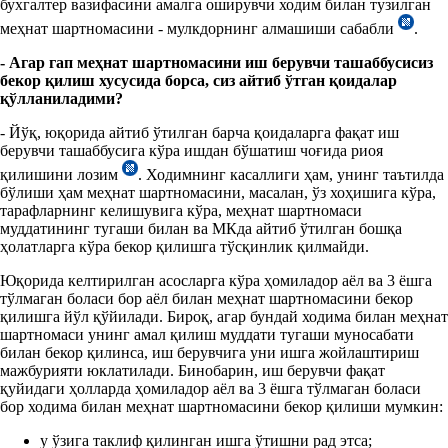
бухгалтер вазифасини амалга оширувчи ходим билан тузилган
меҳнат шартномасини - мулкдорнинг алмашиши сабабли
.
- Агар гап меҳнат шартномасини иш берувчи ташаббусисиз
бекор қилиш хусусида борса, сиз айтиб ўтган қоидалар
қўлланиладими?
- Йўқ, юқорида айтиб ўтилган барча қоидаларга фақат иш
берувчи ташаббусига кўра ишдан бўшатиш чоғида риоя
қилишини лозим
. Ходимнинг касаллиги ҳам, унинг таътилда
бўлиши ҳам меҳнат шартномасини, масалан, ўз хоҳишига кўра,
тарафларнинг келишувига кўра, меҳнат шартномаси
муддатининг тугаши билан ва МКда айтиб ўтилган бошқа
ҳолатларга кўра бекор қилишга тўсқинлик қилмайди.
Юқорида келтирилган асосларга кўра ҳомиладор аёл ва 3 ёшга
тўлмаган боласи бор аёл билан меҳнат шартномасини бекор
қилишга йўл қўйилади. Бироқ, агар бундай ходима билан меҳнат
шартномаси унинг амал қилиш муддати тугаши муносабати
билан бекор қилинса, иш берувчига уни ишга жойлаштириш
мажбурияти юклатилади. Бинобарин, иш берувчи фақат
қуйидаги ҳолларда ҳомиладор аёл ва 3 ёшга тўлмаган боласи
бор ходима билан меҳнат шартномасини бекор қилиши мумкин:
у ўзига таклиф қилинган ишга ўтишни рад этса;