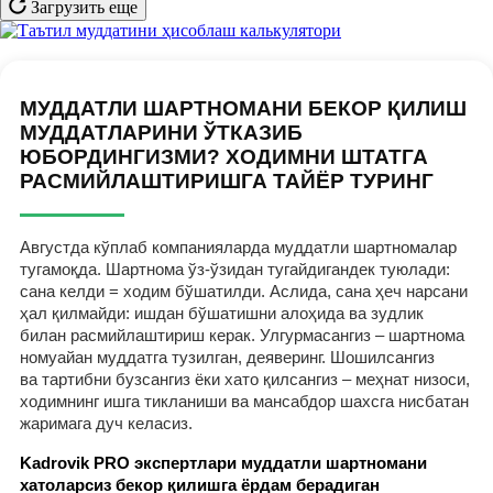
Загрузить еще
МУДДАТЛИ ШАРТНОМАНИ БЕКОР ҚИЛИШ
МУДДАТЛАРИНИ ЎТКАЗИБ
ЮБОРДИНГИЗМИ? ХОДИМНИ ШТАТГА
РАСМИЙЛАШТИРИШГА ТАЙЁР ТУРИНГ
Августда кўплаб компанияларда муддатли шартномалар
тугамоқда. Шартнома ўз-ўзидан тугайдигандек туюлади:
сана келди = ходим бўшатилди. Аслида, сана ҳеч нарсани
ҳал қилмайди: ишдан бўшатишни алоҳида ва зудлик
билан расмийлаштириш керак. Улгурмасангиз – шартнома
номуайан муддатга тузилган, деяверинг. Шошилсангиз
ва тартибни бузсангиз ёки хато қилсангиз – меҳнат низоси,
ходимнинг ишга тикланиши ва мансабдор шахсга нисбатан
жаримага дуч келасиз.
Kadrovik PRO экспертлари муддатли шартномани
хатоларсиз бекор қилишга ёрдам берадиган