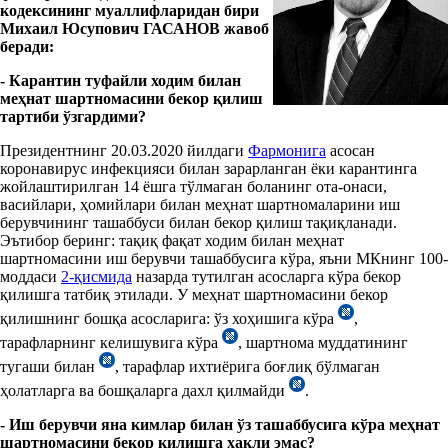
кодексининг муаллифларидан бири
Михаил Юсупович ГАСАНОВ жавоб
беради:
- Карантин туфайли ходим билан
меҳнат шартномасини бекор қилиш
тартиби ўзгардими?
Президентнинг 20.03.2020 йилдаги
Фармонига
асосан
коронавирус инфекцияси билан зарарланган ёки карантинга
жойлаштирилган 14 ёшга тўлмаган боланинг ота-онаси,
васийлари, ҳомийлари
билан меҳнат шартномаларини иш
берувчининг ташаббуси билан бекор қилиш тақиқланади.
Эътибор беринг: тақиқ фақат ходим билан меҳнат
шартномасини иш берувчи ташаббусига кўра, яъни МКнинг 100-
моддаси
2-қисмида
назарда тутилган асосларга кўра бекор
қилишга татбиқ этилади. У меҳнат шартномасини бекор
қилишнинг бошқа асосларига: ўз хоҳишига кўра
,
тарафларнинг келишувига кўра
, шартнома муддатининг
тугаши билан
, тарафлар ихтиёрига боғлиқ бўлмаган
ҳолатларга ва бошқаларга дахл қилмайди
.
- Иш берувчи яна кимлар билан ўз ташаббусига кўра меҳнат
шартномасини бекор қилишга ҳақли эмас?