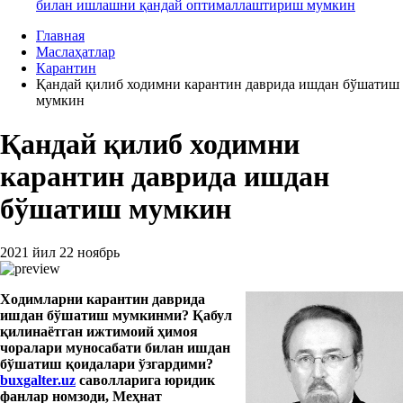
билан ишлашни қандай оптималлаштириш мумкин
Главная
Маслаҳатлар
Карантин
Қандай қилиб ходимни карантин даврида ишдан бўшатиш
мумкин
Қандай қилиб ходимни
карантин даврида ишдан
бўшатиш мумкин
2021 йил 22 ноябрь
Ходимларни карантин даврида
ишдан бўшатиш мумкинми? Қабул
қилинаётган ижтимоий ҳимоя
чоралари муносабати билан ишдан
бўшатиш қоидалари ўзгардими?
buxgalter.uz
саволларига юридик
фанлар номзоди, Меҳнат