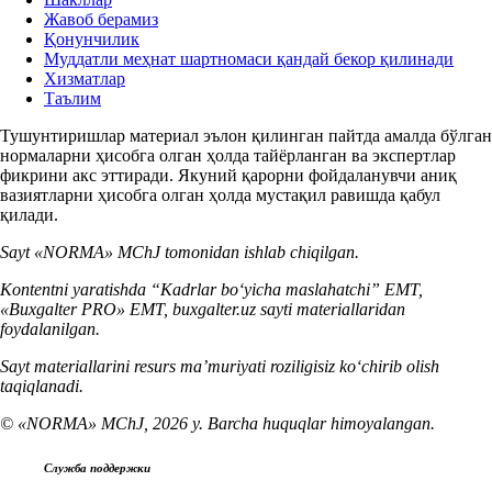
Жавоб берамиз
Қонунчилик
Муддатли меҳнат шартномаси қандай бекор қилинади
Хизматлар
Таълим
Тушунтиришлар материал эълон қилинган пайтда амалда бўлган
нормаларни ҳисобга олган ҳолда тайёрланган ва экспертлар
фикрини акс эттиради. Якуний қарорни фойдаланувчи аниқ
вазиятларни ҳисобга олган ҳолда мустақил равишда қабул
қилади.
Sayt «NORMA» MChJ tomonidan ishlab chiqilgan.
Kontentni yaratishda “Kadrlar boʻyicha maslahatchi” EMT,
«Buxgalter PRO» EMT, buxgalter.uz sayti materiallaridan
foydalanilgan.
Sayt materiallarini resurs ma’muriyati roziligisiz koʻchirib olish
taqiqlanadi.
© «NORMA» MChJ, 2026 y. Barcha huquqlar himoyalangan.
Служба поддержки