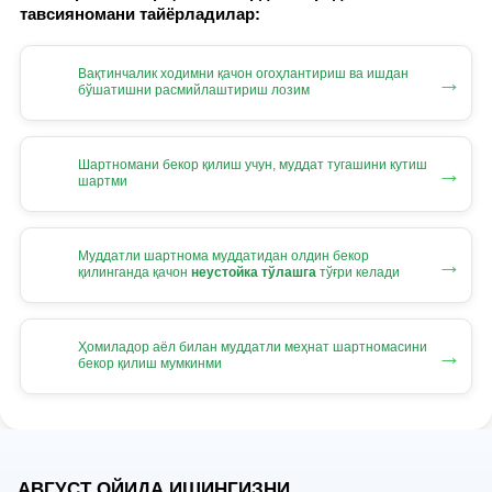
тавсияномани тайёрладилар:
Вақтинчалик ходимни қачон огоҳлантириш ва ишдан
→
бўшатишни расмийлаштириш лозим
Шартномани бекор қилиш учун, муддат тугашини кутиш
→
шартми
Муддатли шартнома муддатидан олдин бекор
→
қилинганда қачон
неустойка тўлашга
тўғри келади
Ҳомиладор аёл билан муддатли меҳнат шартномасини
→
бекор қилиш мумкинми
АВГУСТ ОЙИДА ИШИНГИЗНИ