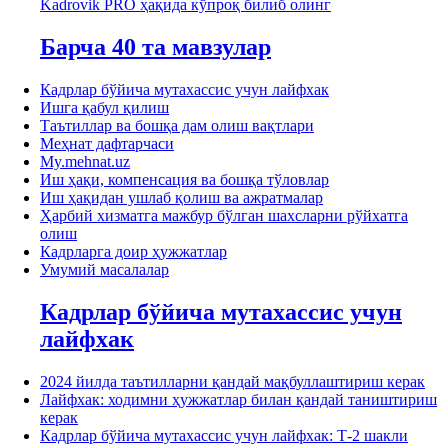
Kadrovik PRO ҳақида кўпроқ билиб олинг
Барча 40 та мавзулар
Кадрлар бўйича мутахассис учун лайфхак
Ишга қабул қилиш
Таътиллар ва бошқа дам олиш вақтлари
Меҳнат дафтарчаси
My.mehnat.uz
Иш ҳақи, компенсация ва бошқа тўловлар
Иш ҳақидан ушлаб қолиш ва ажратмалар
Ҳарбий хизматга мажбур бўлган шахсларни рўйхатга
олиш
Кадрларга доир ҳужжатлар
Умумий масалалар
Кадрлар бўйича мутахассис учун
лайфхак
2024 йилда таътилларни қандай мақбуллаштириш керак
Лайфхак: ходимни ҳужжатлар билан қандай таништириш
керак
Кадрлар бўйича мутахассис учун лайфхак: Т-2 шакли