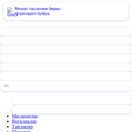
Меҳнат таътилини бериш
тўғрисидаги буйруқ
Маслаҳатлар
Янгиликлар
Тавсиялар
Шакллар