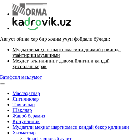
Август ойида ҳар бир ходим учун фойдали бўлади:
Муддатли меҳнат шартномасини доимий равишда
узайтириш мумкинми
Меҳнат таътилининг давомийлигини қандай
ҳисоблаш керак
Батафсил маълумот
Маслаҳатлар
Янгиликлар
Тавсиялар
Шакллар
Жавоб берамиз
Қонунчилик
Муддатли меҳнат шартномаси қандай бекор қилинади
Хизматлар
Smart-кадровый аудит