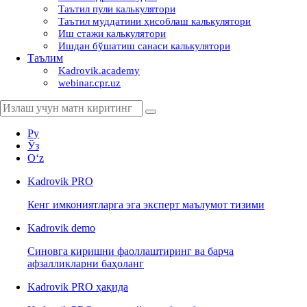
Таътил пули калькулятори
Таътил муддатини ҳисоблаш калькулятори
Иш стажи калькулятори
Ишдан бўшатиш санаси калькулятори
Таълим
Kadrovik.academy
webinar.cpr.uz
Ру
Ўз
Oʻz
Kadrovik
PRO
Кенг имкониятларга эга эксперт маълумот тизими
Kadrovik
demo
Синовга киришни фаоллаштиринг ва барча
афзалликларни баҳоланг
Kadrovik PRO ҳақида