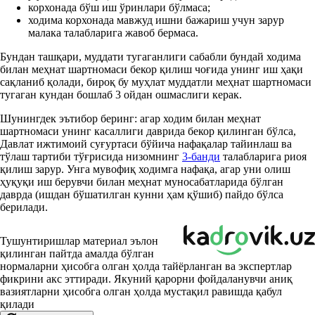
корхонада бўш иш ўринлари бўлмаса;
ходима корхонада мавжуд ишни бажариш учун зарур
малака талабларига жавоб бермаса.
Бундан ташқари, муддати тугаганлиги сабабли бундай ходима
билан меҳнат шартномаси бекор қилиш чоғида унинг иш ҳақи
сақланиб қолади, бироқ бу муҳлат муддатли меҳнат шартномаси
тугаган кундан бошлаб 3 ойдан ошмаслиги керак.
Шунингдек эътибор беринг: агар ходим билан меҳнат
шартномаси унинг касаллиги даврида бекор қилинган бўлса,
Давлат ижтимоий суғуртаси бўйича нафақалар тайинлаш ва
тўлаш тартиби тўғрисида низомнинг
3-банди
талабларига риоя
қилиш зарур. Унга мувофиқ ходимга нафақа, агар уни олиш
ҳуқуқи иш берувчи билан меҳнат муносабатларида бўлган
даврда (ишдан бўшатилган кунни ҳам қўшиб) пайдо бўлса
берилади.
Тушунтиришлар материал эълон
қилинган пайтда амалда бўлган
нормаларни ҳисобга олган ҳолда тайёрланган ва экспертлар
фикрини акс эттиради. Якуний қарорни фойдаланувчи аниқ
вазиятларни ҳисобга олган ҳолда мустақил равишда қабул
қилади