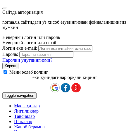
Сайтда авторизация
norma.uz сайтидаги ўз ҳисоб ёзувингиздан фойдаланишингиз
мумкин
Неверный логин или пароль
Неверный логин или email
Логин ёки e-mail:
Пароль:
Паролни унутдингизми?
Мени эслаб қолинг
ёки қуйидагилар орқали киринг:
Toggle navigation
Маслаҳатлар
Янгиликлар
Тавсиялар
Шакллар
Жавоб берамиз