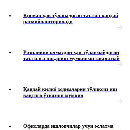
Қисман ҳақ тўланадиган таътил қандай
расмийлаштирилади
Розиликни олмасдан ҳақ тўланмайдиган
таътилга чиқариш мумкинми закрытый
Қандай қилиб ходимларни тўлиқсиз иш
вақтига ўтказиш мумкин
Офисларда ишловчилар учун эслатма