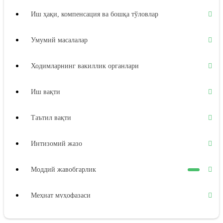
Иш ҳақи, компенсация ва бошқа тўловлар
Умумий масалалар
Ходимларнинг вакиллик органлари
Иш вақти
Таътил вақти
Интизомий жазо
Моддий жавобгарлик
Меҳнат муҳофазаси
Ижтимоий таъминот