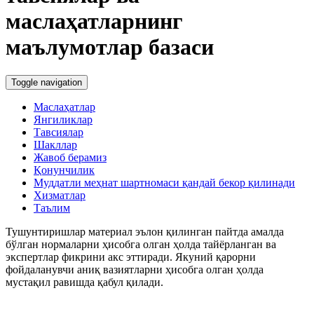
маслаҳатларнинг
маълумотлар базаси
Toggle navigation
Маслаҳатлар
Янгиликлар
Тавсиялар
Шакллар
Жавоб берамиз
Қонунчилик
Муддатли меҳнат шартномаси қандай бекор қилинади
Хизматлар
Таълим
Тушунтиришлар материал эълон қилинган пайтда амалда
бўлган нормаларни ҳисобга олган ҳолда тайёрланган ва
экспертлар фикрини акс эттиради. Якуний қарорни
фойдаланувчи аниқ вазиятларни ҳисобга олган ҳолда
мустақил равишда қабул қилади.