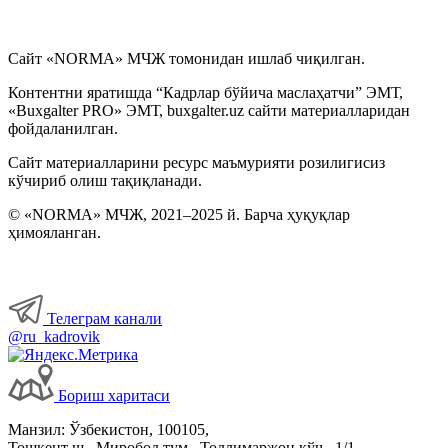
Сайт «NORMA» МЧЖ томонидан ишлаб чиқилган.
Контентни яратишда “Кадрлар бўйича маслаҳатчи” ЭМТ,
«Buxgalter PRO» ЭМТ, buxgalter.uz сайти материалларидан
фойдаланилган.
Сайт материалларини ресурс маъмурияти розилигисиз
кўчириб олиш тақиқланади.
© «NORMA» МЧЖ, 2021–2025 й. Барча ҳуқуқлар
ҳимояланган.
Телеграм канали
@ru_kadrovik
Бориш харитаси
Манзил: Ўзбекистон, 100105,
Тошкент ш., Миробод тум., Толлимаржон кўч., 1/1.