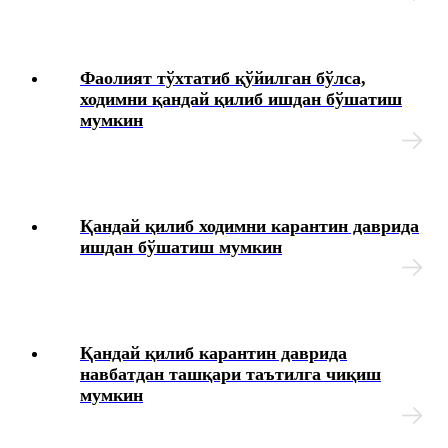
Фаолият тўхтатиб қўйилган бўлса,
ходимни қандай қилиб ишдан бўшатиш
мумкин
Қандай қилиб ходимни карантин даврида
ишдан бўшатиш мумкин
Қандай қилиб карантин даврида
навбатдан ташқари таътилга чиқиш
мумкин