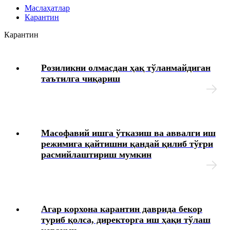
Маслаҳатлар
Карантин
Меҳнатга ҳақ тўлаш
Карантин
Бошқа ишга ўтиш
Розиликни олмасдан ҳақ тўланмайдиган
таътилга чиқариш
Ишга қабул қилиш
Меҳнат шартномасини бекор қилиш
Ходимларнинг ижтимоий таъминоти
Масофавий ишга ўтказиш ва аввалги иш
режимига қайтишни қандай қилиб тўғри
расмийлаштириш мумкин
HR-менеджмент
Жамоа шартномаси
Агар корхона карантин даврида бекор
Иш берувчининг фуқаролик жавобгарлигини суғурта
туриб қолса, директорга иш ҳақи тўлаш
қилиш