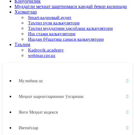
Қонунчилик
Муддатли меҳнат шартномаси қандай бекор қилинади
Хизматлар
Smart-кадровый аудит
Таътил пули калькулятори
Таътил муддатини ҳисоблаш калькулятори
Иш стажи калькулятори
Ишдан бўшатиш санаси калькулятори
Таълим
Kadrovik.academy
webinar.cpr.uz
My.mehnat.uz
Меҳнат шароитларининг ўзгариши
Янги Меҳнат кодекси
Имтиёзлар