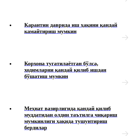
Карантин даврида иш ҳақини қандай
камайтириш мумкин
Корхона тугатилаётган бўлса,
ходимларни қандай қилиб ишдан
бўшатиш мумкин
Меҳнат вазирлигида қандай қилиб
муддатидан олдин таътилга чиқариш
мумкинлиги ҳақида тушунтириш
бердилар