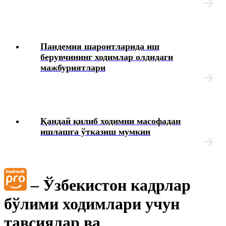
Пандемия шароитларида иш
берувчининг ходимлар олдидаги
мажбуриятлари
Қандай қилиб ходимни масофадан
ишлашга ўтказиш мумкин
– Ўзбекистон кадрлар
бўлими ходимлари учун
тавсиялар ва