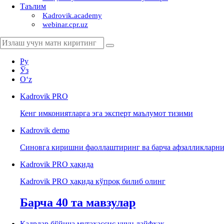
Таълим
Kadrovik.academy
webinar.cpr.uz
Ру
Ўз
Oʻz
Kadrovik
PRO
Кенг имкониятларга эга эксперт маълумот тизими
Kadrovik
demo
Синовга киришни фаоллаштиринг ва барча афзалликларни
Kadrovik PRO ҳақида
Kadrovik PRO ҳақида кўпроқ билиб олинг
Барча 40 та мавзулар
Кадрлар бўйича мутахассис учун лайфхак