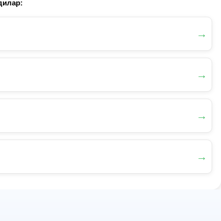
дилар:
→
→
→
→