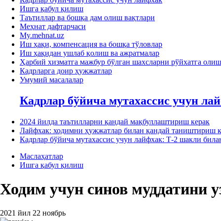
Ишга қабул қилиш
Таътиллар ва бошқа дам олиш вақтлари
Меҳнат дафтарчаси
My.mehnat.uz
Иш ҳақи, компенсация ва бошқа тўловлар
Иш ҳақидан ушлаб қолиш ва ажратмалар
Ҳарбий хизматга мажбур бўлган шахсларни рўйхатга оли
Кадрларга доир ҳужжатлар
Умумий масалалар
Кадрлар бўйича мутахассис учун ла
2024 йилда таътилларни қандай мақбуллаштириш керак
Лайфхак: ходимни ҳужжатлар билан қандай таништириш к
Кадрлар бўйича мутахассис учун лайфхак: Т-2 шакли би
Маслаҳатлар
Ишга қабул қилиш
Ходим учун синов муддатини
2021 йил 22 ноябрь