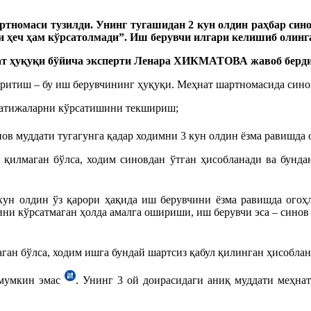
ртномаси тузилди. Унинг тугашидан 2 кун олдин раҳбар сино
ни ҳеч ҳам кўрсатолмади”. Иш берувчи илгари келишиб олин
т ҳуқуқи бўйича эксперти
Ленара ХИКМАТОВА жавоб берди
иритиш – бу иш берувчининг ҳуқуқи. Меҳнат шартномасида сино
 натижаларни кўрсатишини текшириш;
инов муддати тугагунга қадар ходимни 3 кун олдин ёзма равишд
 қилмаган бўлса, ходим синовдан ўтган ҳисобланади ва бунд
кун олдин ўз қарори ҳақида иш берувчини ёзма равишда ого
ини кўрсатмаган ҳолда амалга ошириши, иш берувчи эса – сино
ган бўлса, ходим ишга бундай шартсиз қабул қилинган ҳисобла
 мумкин эмас
. Унинг 3 ой доирасидаги аниқ муддати меҳна