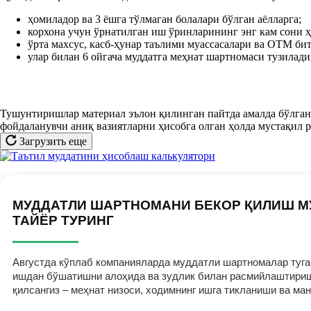
ҳомиладор ва 3 ёшга тўлмаган болалари бўлган аёлларга;
корхона учун ўрнатилган иш ўринларининг энг кам сони 
ўрта махсус, касб-ҳунар таълими муассасалари ва ОТМ би
улар билан 6 ойгача муддатга меҳнат шартномаси тузилади
Тушунтиришлар материал эълон қилинган пайтда амалда бўлган 
фойдаланувчи аниқ вазиятларни ҳисобга олган ҳолда мустақил 
Загрузить еще
МУДДАТЛИ ШАРТНОМАНИ БЕКОР ҚИЛИШ М
ТАЙЁР ТУРИНГ
Августда кўплаб компанияларда муддатли шартномалар тугам
ишдан бўшатишни алоҳида ва зудлик билан расмийлаштириш к
қилсангиз – меҳнат низоси, ходимнинг ишга тикланиши ва ма