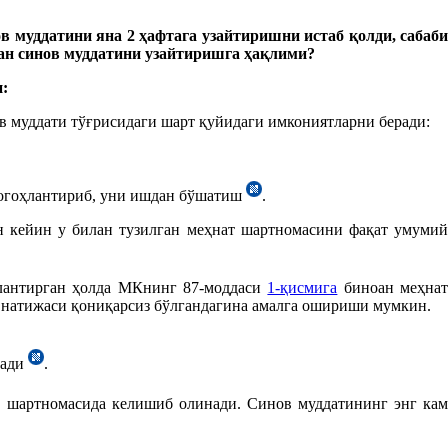
в муддатини яна 2 ҳафтага узайтиришни истаб қолди, сабаби
ган синов муддатини узайтиришга ҳақлими?
:
в муддати тўғрисидаги шарт қуйидаги имкониятларни беради:
а огоҳлантириб, уни ишдан бўшатиш
.
ан кейин у билан тузилган меҳнат шартномасини фақат умумий
ҳлантирган ҳолда МКнинг 87-моддаси
1-қисмига
биноан меҳна
в натижаси қониқарсиз бўлгандагина амалга ошириши мумкин.
нади
.
т шартномасида келишиб олинади. Синов муддатининг энг ка