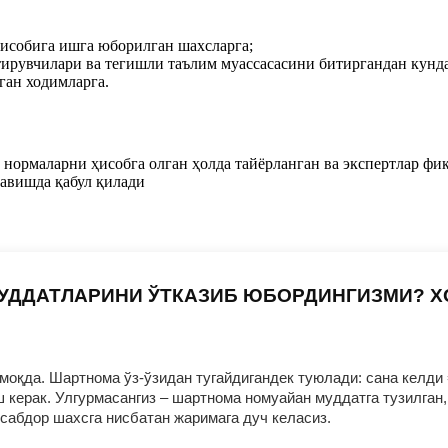
ҳисобига ишга юборилган шахсларга;
тирувчилари ва тегишли таълим муассасасини битиргандан кунд
ган ходимларга.
нормаларни ҳисобга олган ҳолда тайёрланган ва экспертлар фи
равишда қабул қилади
УДДАТЛАРИНИ ЎТКАЗИБ ЮБОРДИНГИЗМИ? 
оқда. Шартнома ўз-ўзидан тугайдигандек туюлади: сана келди 
ерак. Улгурмасангиз – шартнома номуайан муддатга тузилган, 
нсабдор шахсга нисбатан жаримага дуч келасиз.