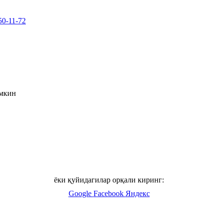
50-11-72
умкин
ёки қуйидагилар орқали киринг:
Google
Facebook
Яндекс