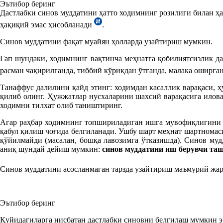
Эътибор беринг
Дастлабки синов муддатини ҳатто ходимнинг розилиги билан ҳ
ҳақиқий эмас ҳисобланади
.
Синов муддатини фақат муайян ҳолларда узайтириш мумкин.
Гап шундаки, ходимнинг вақтинча меҳнатга қобилиятсизлик дав
расман чақирилганда, тиббий кўрикдан ўтганда, малака оширган
Танаффус далилини қайд этинг: ходимдан касаллик варақаси, 
қилиб олинг. Ҳужжатлар нусхаларини шахсий варақасига илова
ходимни тилхат олиб таништиринг.
Агар раҳбар ходимнинг топшириладиган ишга мувофиқлигини ян
қабул қилиш чоғида белгиланади. Ушбу шарт меҳнат шартномаси
қўйилмайди (масалан, бошқа лавозимга ўтказишда). Синов муд
аниқ шундай дейиш мумкин:
синов муддатини иш берувчи таш
Синов муддатини асосланмаган тарзда узайтириш маъмурий жар
Эътибор беринг
Қуйидагиларга нисбатан дастлабки синовни белгилаш мумкин э