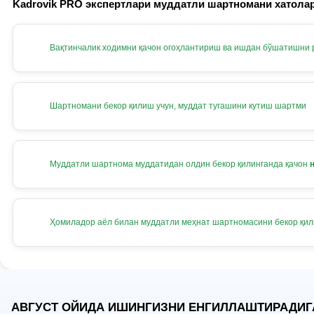
Kadrovik PRO экспертлари муддатли шартномани хатолар
Вақтинчалик ходимни қачон огоҳлантириш ва ишдан бўшатишни
Шартномани бекор қилиш учун, муддат тугашини кутиш шартми
Муддатли шартнома муддатидан олдин бекор қилинганда қачон
Ҳомиладор аёл билан муддатли меҳнат шартномасини бекор қи
АВГУСТ ОЙИДА ИШИНГИЗНИ ЕНГИЛЛАШТИРАДИГ