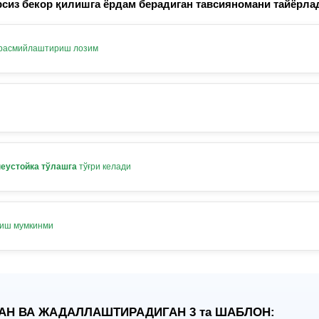
сиз бекор қилишга ёрдам берадиган тавсияномани тайёрла
 расмийлаштириш лозим
неустойка тўлашга
тўғри келади
лиш мумкинми
АН ВА ЖАДАЛЛАШТИРАДИГАН 3
та
ШАБЛОН: