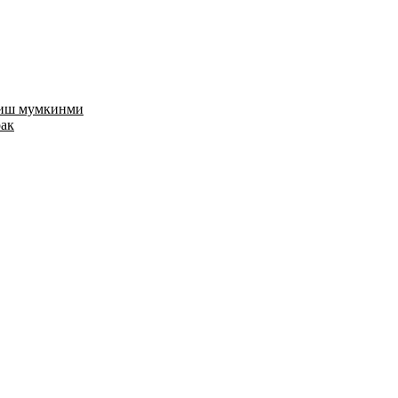
риш мумкинми
рак