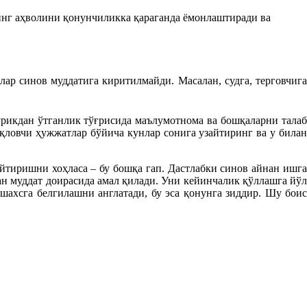
нинг аҳволини қонунчиликка қараганда ёмонлаштиради ва
ар синов муддатига киритилмайди. Масалан, судга, терговчига
ўрикдан ўтганлик тўғрисида маълумотнома ва бошқаларни талаб
қловчи ҳужжатлар бўйича кунлар сонига узайтиринг ва у билан
тиришни хоҳласа – бу бошқа гап. Дастлабки синов айнан ишга
ан муддат доирасида амал қилади. Уни кейинчалик қўллашга йўл
шахсга белгилашни англатади, бу эса қонунга зиддир. Шу боис