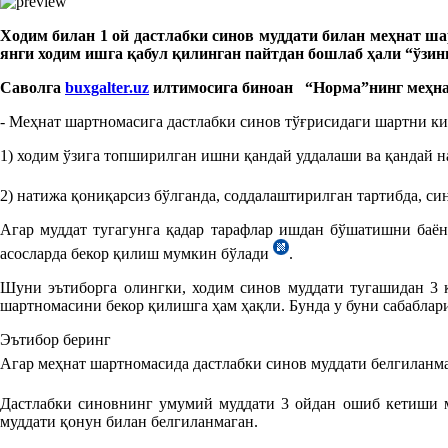
Ходим билан 1 ой дастлабки синов муддати билан меҳнат ша
янги ходим ишга қабул қилинган пайтдан бошлаб ҳали “ўзи
Саволга
buxgalter.uz
илтимосига биноан “Норма”нинг меҳна
- Меҳнат шартномасига дастлабки синов тўғрисидаги шартни к
1) ходим ўзига топширилган ишни қандай уддалаши ва қандай
2) натижа қониқарсиз бўлганда, соддалаштирилган тартибда, с
Агар муддат тугагунга қадар тарафлар ишдан бўшатишни баён
асосларда бекор қилиш мумкин бўлади
.
Шуни эътиборга олингки, ходим синов муддати тугашидан 3 
шартномасини бекор қилишга ҳам ҳақли. Бунда у буни сабаблар
Эътибор беринг
Агар меҳнат шартномасида дастлабки синов муддати белгиланма
Дастлабки синовнинг умумий муддати 3 ойдан ошиб кетиши
муддати қонун билан белгиланмаган.