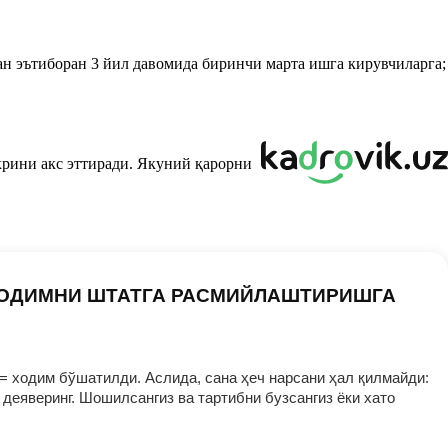
ан эътиборан 3 йил давомида биринчи марта ишга кирувчиларга;
крини акс эттиради. Якуний қарорни
ХОДИМНИ ШТАТГА РАСМИЙЛАШТИРИШГА
= ходим бўшатилди. Аслида, сана ҳеч нарсани ҳал қилмайди:
деяверинг. Шошилсангиз ва тартибни бузсангиз ёки хато