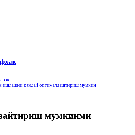
ш
йфхак
ерак
лан ишлашни қандай оптималлаштириш мумкин
 узайтириш мумкинми