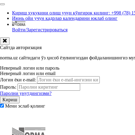
Кириш ҳуқуқини олиш учун қўнғироқ қилинг: +998 (78) 1
Июнь ойи учун кадрлар календарини юклаб олинг
Войти/Зарегистрироваться
Сайтда авторизация
norma.uz сайтидаги ўз ҳисоб ёзувингиздан фойдаланишингиз м
Неверный логин или пароль
Неверный логин или email
Логин ёки e-mail:
Пароль:
Паролни унутдингизми?
Мени эслаб қолинг