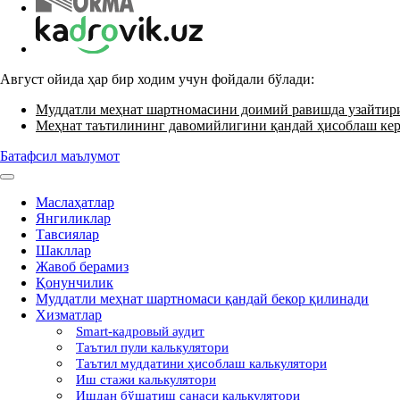
Август ойида ҳар бир ходим учун фойдали бўлади:
Муддатли меҳнат шартномасини доимий равишда узайти
Меҳнат таътилининг давомийлигини қандай ҳисоблаш ке
Батафсил маълумот
Маслаҳатлар
Янгиликлар
Тавсиялар
Шакллар
Жавоб берамиз
Қонунчилик
Муддатли меҳнат шартномаси қандай бекор қилинади
Хизматлар
Smart-кадровый аудит
Таътил пули калькулятори
Таътил муддатини ҳисоблаш калькулятори
Иш стажи калькулятори
Ишдан бўшатиш санаси калькулятори