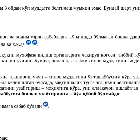
ам 3 ойдан кўп муддатга белгилаш мумкин эмас. Бундай шарт у
ри ва ходим узрли сабабларга кўра ишда бўлмаган бошқа даврл
да ва ҳ.к.да
.
ҳуқуқни муҳофаза қилиш органларига чақирув қоғози, тиббий к
 қилиб қўйинг. Буйруқ билан дастлабки синов муддатини тасди
а текшириш учун – синов муддатини ўз ташаббусига кўра узай
да келишилган бўлсада, вақтинчалик тусга эга, яъни белгиланг
датини узайтириш – моҳиятига кўра, уни аллақачон ишлаётган 
аббусига биноан узайтиришга – йўл қўйиб бўлмайди.
имага сабаб бўлади
.
мас: