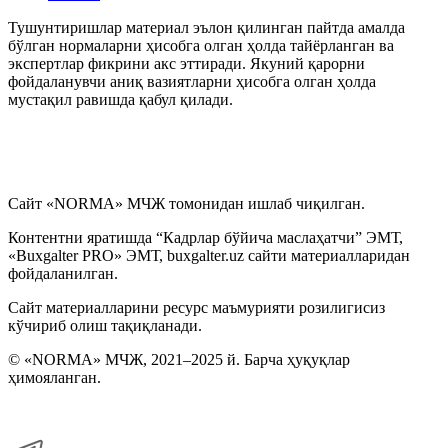
Тушунтиришлар материал эълон қилинган пайтда амалда
бўлган нормаларни ҳисобга олган ҳолда тайёрланган ва
экспертлар фикрини акс эттиради. Якуний қарорни
фойдаланувчи аниқ вазиятларни ҳисобга олган ҳолда
мустақил равишда қабул қилади.
Сайт «NORMA» МЧЖ томонидан ишлаб чиқилган.
Контентни яратишда “Кадрлар бўйича маслаҳатчи” ЭМТ,
«Buxgalter PRO» ЭМТ, buxgalter.uz сайти материалларидан
фойдаланилган.
Сайт материалларини ресурс маъмурияти розилигисиз
кўчириб олиш тақиқланади.
© «NORMA» МЧЖ, 2021–2025 й. Барча ҳуқуқлар
ҳимояланган.