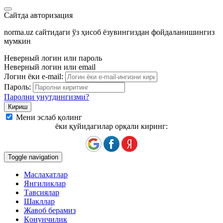
Сайтда авторизация
norma.uz сайтидаги ўз ҳисоб ёзувингиздан фойдаланишингиз
мумкин
Неверный логин или пароль
Неверный логин или email
Логин ёки e-mail:
Пароль:
Паролни унутдингизми?
Мени эслаб қолинг
ёки қуйидагилар орқали киринг:
Toggle navigation
Маслаҳатлар
Янгиликлар
Тавсиялар
Шакллар
Жавоб берамиз
Қонунчилик