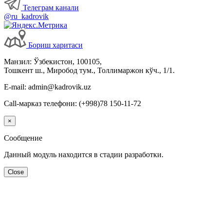
Телеграм канали
@ru_kadrovik
Бориш харитаси
Манзил: Ўзбекистон, 100105,
Тошкент ш., Миробод тум., Толлимаржон кўч., 1/1.
E-mail: admin@kadrovik.uz
Call-марказ телефони: (+998)78 150-11-72
×
Сообщение
Данный модуль находится в стадии разработки.
Close