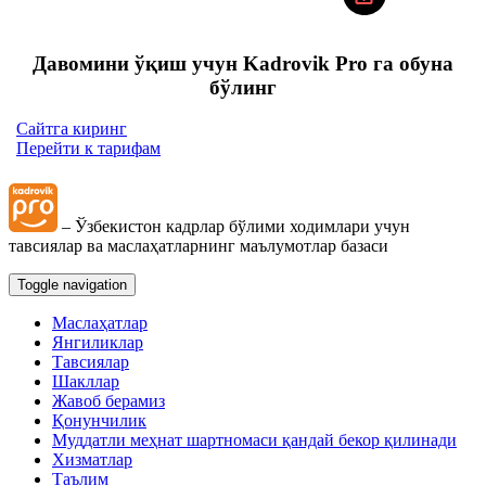
Давомини ўқиш учун Kadrovik Pro га обуна
бўлинг
Сайтга киринг
Перейти к тарифам
– Ўзбекистон кадрлар бўлими ходимлари учун
тавсиялар ва маслаҳатларнинг маълумотлар базаси
Toggle navigation
Маслаҳатлар
Янгиликлар
Тавсиялар
Шакллар
Жавоб берамиз
Қонунчилик
Муддатли меҳнат шартномаси қандай бекор қилинади
Хизматлар
Таълим