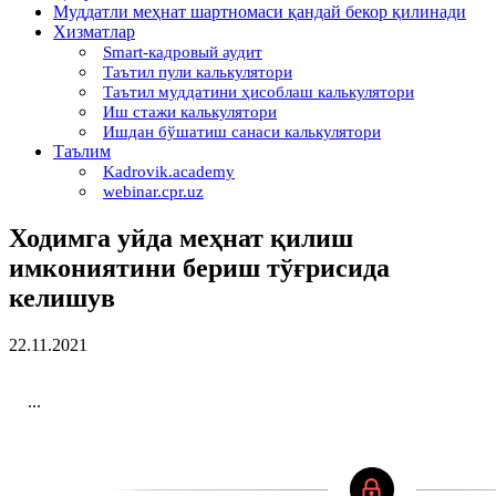
Муддатли меҳнат шартномаси қандай бекор қилинади
Хизматлар
Smart-кадровый аудит
Таътил пули калькулятори
Таътил муддатини ҳисоблаш калькулятори
Иш стажи калькулятори
Ишдан бўшатиш санаси калькулятори
Таълим
Kadrovik.academy
webinar.cpr.uz
Ходимга уйда меҳнат қилиш
имкониятини бериш тўғрисида
келишув
22.11.2021
...