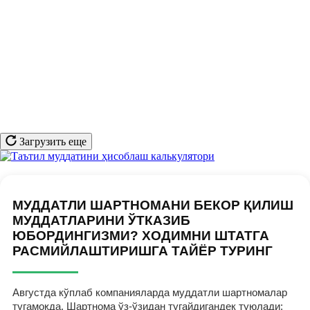
Загрузить еще
МУДДАТЛИ ШАРТНОМАНИ БЕКОР ҚИЛИШ
МУДДАТЛАРИНИ ЎТКАЗИБ
ЮБОРДИНГИЗМИ? ХОДИМНИ ШТАТГА
РАСМИЙЛАШТИРИШГА ТАЙЁР ТУРИНГ
Августда кўплаб компанияларда муддатли шартномалар
тугамоқда. Шартнома ўз-ўзидан тугайдигандек туюлади: