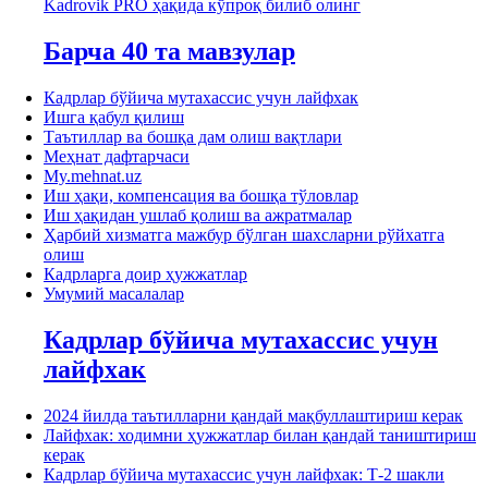
Kadrovik PRO ҳақида кўпроқ билиб олинг
Барча 40 та мавзулар
Кадрлар бўйича мутахассис учун лайфхак
Ишга қабул қилиш
Таътиллар ва бошқа дам олиш вақтлари
Меҳнат дафтарчаси
My.mehnat.uz
Иш ҳақи, компенсация ва бошқа тўловлар
Иш ҳақидан ушлаб қолиш ва ажратмалар
Ҳарбий хизматга мажбур бўлган шахсларни рўйхатга
олиш
Кадрларга доир ҳужжатлар
Умумий масалалар
Кадрлар бўйича мутахассис учун
лайфхак
2024 йилда таътилларни қандай мақбуллаштириш керак
Лайфхак: ходимни ҳужжатлар билан қандай таништириш
керак
Кадрлар бўйича мутахассис учун лайфхак: Т-2 шакли