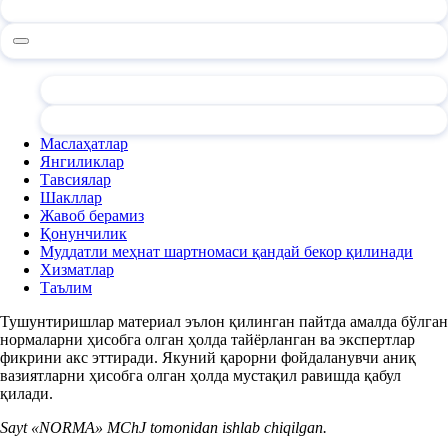
Маслаҳатлар
Янгиликлар
Тавсиялар
Шакллар
Жавоб берамиз
Қонунчилик
Муддатли меҳнат шартномаси қандай бекор қилинади
Хизматлар
Таълим
Тушунтиришлар материал эълон қилинган пайтда амалда бўлган
нормаларни ҳисобга олган ҳолда тайёрланган ва экспертлар
фикрини акс эттиради. Якуний қарорни фойдаланувчи аниқ
вазиятларни ҳисобга олган ҳолда мустақил равишда қабул
қилади.
Sayt «NORMA» MChJ tomonidan ishlab chiqilgan.