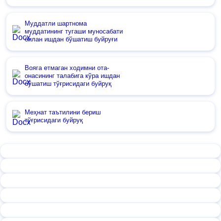
Муддатли шартнома
муддатининг тугаши муносабати
билан ишдан бўшатиш буйруғи
Вояга етмаган ходимни ота-
онасининг талабига кўра ишдан
бўшатиш тўғрисидаги буйруқ
Меҳнат таътилини бериш
тўғрисидаги буйруқ