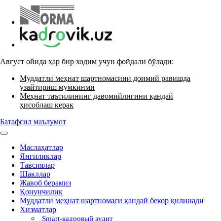
Август ойида ҳар бир ходим учун фойдали бўлади:
Муддатли меҳнат шартномасини доимий равишда
узайтириш мумкинми
Меҳнат таътилининг давомийлигини қандай
ҳисоблаш керак
Батафсил маълумот
Маслаҳатлар
Янгиликлар
Тавсиялар
Шакллар
Жавоб берамиз
Қонунчилик
Муддатли меҳнат шартномаси қандай бекор қилинади
Хизматлар
Smart-кадровый аудит