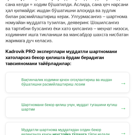
сана келди = ходим бўшатилди. Аслида, сана ҳеч нарсани
ҳал қилмайди: ишдан бўшатишни алоҳида ва зудлик
билан расмийлаштириш керак. Улгурмасангиз – шартнома
номуайан муддатга тузилган, деяверинг. Шошилсангиз
ва тартибни бузсангиз ёки хато қилсангиз – меҳнат низоси,
ходимнинг ишга тикланиши ва мансабдор шахсга нисбатан
жаримага дуч келасиз.
Kadrovik PRO экспертлари муддатли шартномани
хатоларсиз бекор қилишга ёрдам берадиган
тавсияномани тайёрладилар:
Вақтинчалик ходимни қачон огоҳлантириш ва ишдан
→
бўшатишни расмийлаштириш лозим
Шартномани бекор қилиш учун, муддат тугашини кутиш
→
шартми
Муддатли шартнома муддатидан олдин бекор
→
қилинганда қачон
неустойка тўлашга
тўғри келади