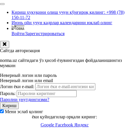
Кириш ҳуқуқини олиш учун қўнғироқ қилинг: +998 (78)
150-11-72
Июнь ойи учун кадрлар календарини юклаб олинг
Войти/Зарегистрироваться
Сайтда авторизация
norma.uz сайтидаги ўз ҳисоб ёзувингиздан фойдаланишингиз
мумкин
Неверный логин или пароль
Неверный логин или email
Логин ёки e-mail:
Пароль:
Паролни унутдингизми?
Мени эслаб қолинг
ёки қуйидагилар орқали киринг:
Google
Facebook
Яндекс