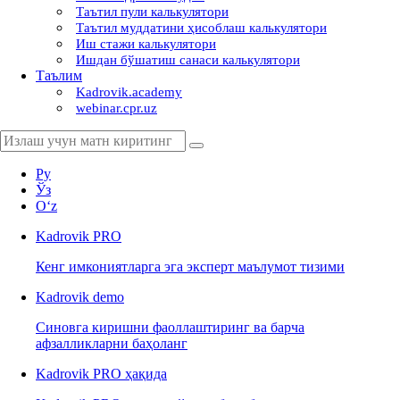
Таътил пули калькулятори
Таътил муддатини ҳисоблаш калькулятори
Иш стажи калькулятори
Ишдан бўшатиш санаси калькулятори
Таълим
Kadrovik.academy
webinar.cpr.uz
Ру
Ўз
Oʻz
Kadrovik
PRO
Кенг имкониятларга эга эксперт маълумот тизими
Kadrovik
demo
Синовга киришни фаоллаштиринг ва барча
афзалликларни баҳоланг
Kadrovik PRO ҳақида