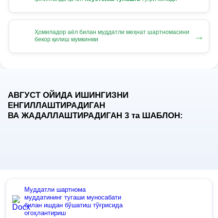
Ҳомиладор аёл билан муддатли меҳнат шартномасини
→
бекор қилиш мумкинми
АВГУСТ ОЙИДА ИШИНГИЗНИ
ЕНГИЛЛАШТИРАДИГАН
ВА ЖАДАЛЛАШТИРАДИГАН 3
та
ШАБЛОН:
Муддатли шартнома
муддатининг тугаши муносабати
билан ишдан бўшатиш тўғрисида
огоҳлантириш