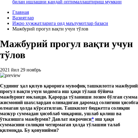
билан ишлашни қандай оптималлаштириш мумкин
Главная
Вазиятлар
Ижро ҳужжатларига оид маълумотлар базаси
Мажбурий прогул вақти учун тўлов
Мажбурий прогул вақти учун
тўлов
2021 йил 29 ноябрь
Суднинг
ҳал қилув қарорига мувофиқ ташкилотга мажбурий
прогул вақти учун ходимга иш ҳақи тўлаш бўйича
мажбурият юкланди. Қарорда тўланиши лозим бўлган сумма
жисмоний шахслардан олинадиган даромад солиғини ҳисобга
олмаган ҳолда кўрсатилган. Ташкилот бюджетга солиқни
мазкур суммадан ҳисоблаб чиқариш, ушлаб қолиш ва
ўтказишга мажбурми? Давлат ижрочиси
*
иш ҳақи
суммасини солиқни чегирмаган ҳолда тўлашни талаб
қилмоқда. Бу қонунийми
?