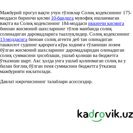
Мажбурий прогул вақти учун тўловлар Солиқ кодексининг 175-
моддаси биринчи қисми
10-бандига
мувофиқ ишланмаган
вақтга ва Солиқ кодексининг 184-моддаси
иккинчи
қ
исмига
биноан жисмоний шахсларнинг тўлов манбаида солиқ
солинадиган даромадларига тааллуқлидир. Солиқ кодексининг
13-моддасига
биноан солиқ агенти деб тан олинадиган
ташкилот суднинг қарорига кўра ходимга тўланиши лозим
бўлган жисмоний шахсларнинг даромадларидан олинадиган
солиқ суммасини ҳисоблаши, ушлаб қолиши ва бюджетга
ўтказиши шарт. Акс ҳолда унга ушлаб қолинмаган солиқ ва у
билан боғлиқ бўлган пеня суммасини бюджетга ўтказиш
мажбурияти юклатилади.
Давлат ижрочисининг талаблари асоссиздир.