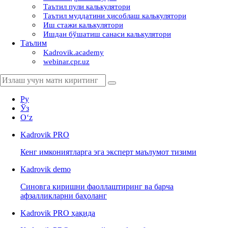
Таътил пули калькулятори
Таътил муддатини ҳисоблаш калькулятори
Иш стажи калькулятори
Ишдан бўшатиш санаси калькулятори
Таълим
Kadrovik.academy
webinar.cpr.uz
Ру
Ўз
Oʻz
Kadrovik
PRO
Кенг имкониятларга эга эксперт маълумот тизими
Kadrovik
demo
Синовга киришни фаоллаштиринг ва барча
афзалликларни баҳоланг
Kadrovik PRO ҳақида