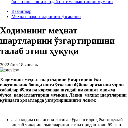
билан ишлашни қандай оптималлаштириш мумкин
Вазиятлар
Меҳнат шароитларининг ўзгариши
Ходимнинг меҳнат
шартларини ўзгартиришни
талаб этиш ҳуқуқи
2022 йил 18 январь
Ходимнинг меҳнат шартларини ўзгартириш ёки
вақтинчалик бошқа ишга ўтказиш бўйича аризасини узрли
сабаблар бўлса ва корхонада шундай имконият мавжуд
бўлса, қаноатлантириш мумкин. Лекин меҳнат шартларини
қуйидаги ҳолатларда ўзгартиришингиз лозим:
агар ходим соғлиги ҳолатига кўра енгилроқ ёки ноқулай
ишлаб чиқариш омилларининг таъсиридан холи бўлган