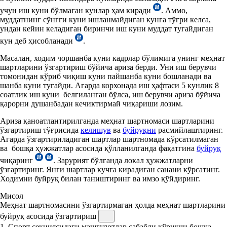
учун иш куни бўлмаган кунлар ҳам киради
. Аммо,
муддатнинг сўнгги куни ишланмайдиган кунга тўғри келса,
ундан кейин келадиган биринчи иш куни муддат тугайдиган
кун деб ҳисобланади
.
Масалан, ходим чоршанба куни кадрлар бўлимига унинг меҳнат
шартларини ўзгартириш бўйича ариза берди. Уни иш берувчи
томонидан кўриб чиқиш куни пайшанба куни бошланади ва
шанба куни тугайди. Агарда корхонада иш ҳафтаси 5 кунлик 8
соатлик иш куни белгиланган бўлса, иш берувчи ариза бўйича
қарорни душанбадан кечиктирмай чиқариши лозим.
Ариза қаноатлантирилганда меҳнат шартномаси шартларини
ўзгартириш тўғрисида
келишув
ва
буйруқни
расмийлаштиринг.
Агарда ўзгартириладиган шартлар шартномада кўрсатилмаган
ва бошқа ҳужжатлар асосида қўлланилганда фақатгина
буйруқ
чиқаринг
. Зарурият бўлганда локал ҳужжатларни
ўзгартиринг. Янги шартлар кучга кирадиган санани кўрсатинг.
Ходимни буйруқ билан таништиринг ва имзо қўйдиринг.
Мисол
Меҳнат шартномасини ўзгартирмаган ҳолда меҳнат шартларини
буйруқ асосида ўзгартириш
1. Спорт секциясидаги машғулотлар сабабли қўриқчи бошқа