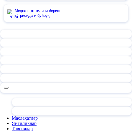
Меҳнат таътилини бериш
тўғрисидаги буйруқ
Маслаҳатлар
Янгиликлар
Тавсиялар