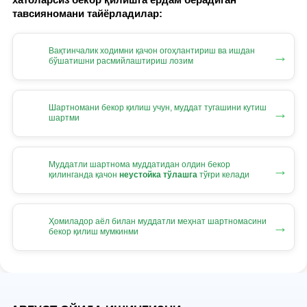
тавсияномани тайёрладилар:
Вақтинчалик ходимни қачон огоҳлантириш ва ишдан
→
бўшатишни расмийлаштириш лозим
Шартномани бекор қилиш учун, муддат тугашини кутиш
→
шартми
Муддатли шартнома муддатидан олдин бекор
→
қилинганда қачон
неустойка тўлашга
тўғри келади
Ҳомиладор аёл билан муддатли меҳнат шартномасини
→
бекор қилиш мумкинми