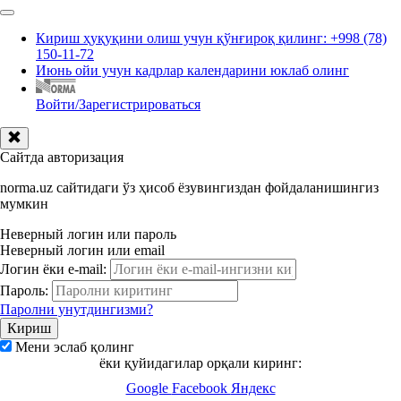
Кириш ҳуқуқини олиш учун қўнғироқ қилинг: +998 (78)
150-11-72
Июнь ойи учун кадрлар календарини юклаб олинг
Войти/Зарегистрироваться
Сайтда авторизация
norma.uz сайтидаги ўз ҳисоб ёзувингиздан фойдаланишингиз
мумкин
Неверный логин или пароль
Неверный логин или email
Логин ёки e-mail:
Пароль:
Паролни унутдингизми?
Мени эслаб қолинг
ёки қуйидагилар орқали киринг:
Google
Facebook
Яндекс