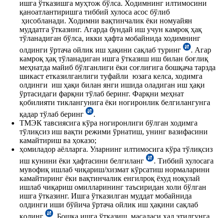
ишга ўтказишга муҳтож бўлса. Ходимнинг илтимосини
қаноатлантиришга тиббий хулоса асос бўлиб
ҳисобланади. Ходимни вақтинчалик ёки номуайян
муддатга ўтказинг. Агарда бундай иш учун камроқ ҳақ
тўланадиган бўлса, икки ҳафта мобайнида ходимнинг
олдинги ўртача ойлик иш ҳақини сақлаб туринг
. Агар
камроқ ҳақ тўланадиган ишга ўтказиш иш билан боғлиқ
меҳнатда майиб бўлганлиги ёки соғлиғига бошқача тарзда
шикаст етказилганлиги туфайли юзага келса, ходимга
олдинги иш ҳақи билан янги ишида оладиган иш ҳақи
ўртасидаги фарқни тўлаб беринг. Фарқни меҳнат
қобилияти тиклангунига ёки ногиронлик белгилангунга
қадар тўлаб беринг
.
ТМЭК тавсиясига кўра ногиронлиги бўлган ходимга
тўлиқсиз иш вақти режими ўрнатиш, унинг вазифасини
камайтириш ва ҳоказо;
ҳомиладор аёлларга. Уларнинг илтимосига кўра тўлиқсиз
иш кунини ёки ҳафтасини белгиланг
. Тиббий хулосага
мувофиқ ишлаб чиқариш/хизмат кўрсатиш нормаларини
камайтиринг ёки вақтинчалик енгилроқ ёхуд ноқулай
ишлаб чиқариш омилларининг таъсиридан холи бўлган
ишга ўтказинг. Ишга ўтказилган муддат мобайнида
олдинги иши бўйича ўртача ойлик иш ҳақини сақлаб
қолинг
. Бошқа ишга ўтказиш масаласи ҳал этилгунга