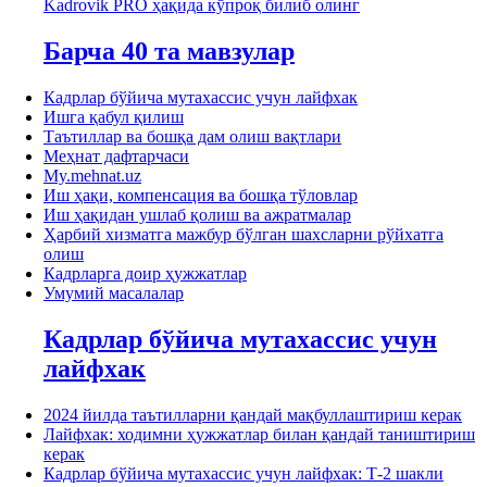
Kadrovik PRO ҳақида кўпроқ билиб олинг
Барча 40 та мавзулар
Кадрлар бўйича мутахассис учун лайфхак
Ишга қабул қилиш
Таътиллар ва бошқа дам олиш вақтлари
Меҳнат дафтарчаси
My.mehnat.uz
Иш ҳақи, компенсация ва бошқа тўловлар
Иш ҳақидан ушлаб қолиш ва ажратмалар
Ҳарбий хизматга мажбур бўлган шахсларни рўйхатга
олиш
Кадрларга доир ҳужжатлар
Умумий масалалар
Кадрлар бўйича мутахассис учун
лайфхак
2024 йилда таътилларни қандай мақбуллаштириш керак
Лайфхак: ходимни ҳужжатлар билан қандай таништириш
керак
Кадрлар бўйича мутахассис учун лайфхак: Т-2 шакли