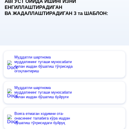
АВГУСТ ОЙИДА ИШИНГИЗНИ
ЕНГИЛЛАШТИРАДИГАН
ВА ЖАДАЛЛАШТИРАДИГАН 3
та
ШАБЛОН:
Муддатли шартнома
муддатининг тугаши муносабати
билан ишдан бўшатиш тўғрисида
огоҳлантириш
Муддатли шартнома
муддатининг тугаши муносабати
билан ишдан бўшатиш буйруғи
Вояга етмаган ходимни ота-
онасининг талабига кўра ишдан
бўшатиш тўғрисидаги буйруқ