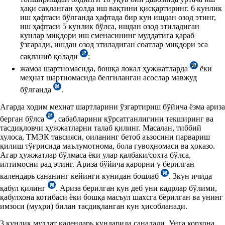
ҳақи сақланган ҳолда иш вақтини қисқартиринг. 6 кунлик
иш ҳафтаси бўлганда ҳафтада бир кун ишдан озод этинг,
иш ҳафтаси 5 кунлик бўлса, ишдан озод этиладиган
кунлар миқдори иш сменасининг муддатига қараб
ўзгаради, ишдан озод этиладиган соатлар миқдори эса
сақланиб қолади
;
жамоа шартномасида, бошқа локал ҳужжатларда
ёки
меҳнат шартномасида белгиланган асослар мавжуд
бўлганда
.
Агарда ходим меҳнат шартларини ўзгартириш бўйича ёзма ариза
берган бўлса
, сабабларини кўрсатганлигини текширинг ва
тасдиқловчи ҳужжатларни талаб қилинг. Масалан, тиббий
хулоса, ТМЭК тавсияси, оиланинг бетоб аъзосини парвариш
қилиш тўғрисида маълумотнома, бола гувоҳномаси ва ҳоказо.
Агар ҳужжатлар бўлмаса ёки улар қалбаки/сохта бўлса,
илтимосни рад этинг. Ариза бўйича қарорни у берилган
календарь сананинг кейинги кунидан бошлаб
. 3кун ичида
қабул қилинг
. Ариза берилган кун деб уни кадрлар бўлими,
қабулхона котибаси ёки бошқа масъул шахсга берилган ва унинг
имзоси (муҳри) билан тасдиқланган кун ҳисобланади.
3 кунлик муддат календарь кунларида саналади. Унга корхона