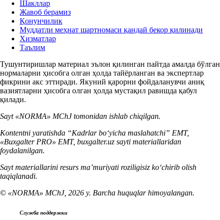
Шакллар
Жавоб берамиз
Қонунчилик
Муддатли меҳнат шартномаси қандай бекор қилинади
Хизматлар
Таълим
Тушунтиришлар материал эълон қилинган пайтда амалда бўлган
нормаларни ҳисобга олган ҳолда тайёрланган ва экспертлар
фикрини акс эттиради. Якуний қарорни фойдаланувчи аниқ
вазиятларни ҳисобга олган ҳолда мустақил равишда қабул
қилади.
Sayt «NORMA» MChJ tomonidan ishlab chiqilgan.
Kontentni yaratishda “Kadrlar boʻyicha maslahatchi” EMT,
«Buxgalter PRO» EMT, buxgalter.uz sayti materiallaridan
foydalanilgan.
Sayt materiallarini resurs ma’muriyati roziligisiz koʻchirib olish
taqiqlanadi.
© «NORMA» MChJ, 2026 y. Barcha huquqlar himoyalangan.
Служба поддержки