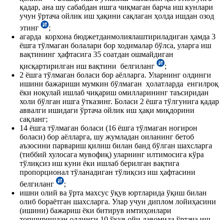
қадар, ана шу сабабдан ишга чиқмаган барча иш кунлари
учун ўртача ойлик иш ҳақини сақлаган ҳолда ишдан озод
этинг
;
агарда корхона бюджетданмолиялаштириладиган ҳамда 3
ёшга тўлмаган болалари бор ходималар бўлса, уларга иш
вақтининг ҳафтасига 35 соатдан ошмайдиган
қисқартирилган иш вақтини белгиланг
;
2 ёшга тўлмаган боласи бор аёлларга. Уларнинг олдинги
ишини бажариши мумкин бўлмаган ҳолатларда енгилроқ
ёки ноқулай ишлаб чиқариш омилларининг таъсиридан
холи бўлган ишга ўтказинг. Боласи 2 ёшга тўлгунига қадар
аввалги ишидаги ўртача ойлик иш ҳақи миқдорини
сақланг;
14 ёшга тўлмаган боласи (16 ёшга тўлмаган ногирон
боласи) бор аёлларга, шу жумладан оиланинг бетоб
аъзосини парвариш қилиш билан банд бўлган шахсларга
(тиббий хулосага мувофиқ) уларнинг илтимосига кўра
тўлиқсиз иш куни ёки ишлаб берилган вақтига
пропорционал тўланадиган тўлиқсиз иш ҳафтасини
белгиланг
;
ишни олий ва ўрта махсус ўқув юртларида ўқиш билан
олиб бораётган шахсларга. Улар учун диплом лойиҳасини
(ишини) бажариш ёки битирув имтиҳонлари
топширишдан олдинги 10 ўқув ойи давомида ўртача иш