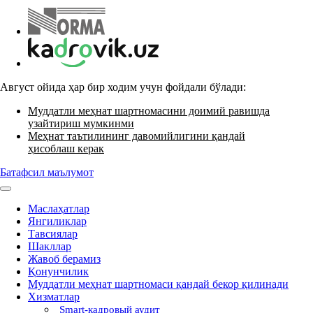
Август ойида ҳар бир ходим учун фойдали бўлади:
Муддатли меҳнат шартномасини доимий равишда
узайтириш мумкинми
Меҳнат таътилининг давомийлигини қандай
ҳисоблаш керак
Батафсил маълумот
Маслаҳатлар
Янгиликлар
Тавсиялар
Шакллар
Жавоб берамиз
Қонунчилик
Муддатли меҳнат шартномаси қандай бекор қилинади
Хизматлар
Smart-кадровый аудит