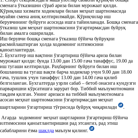
сменага ўтказишни сўраб ариза билан мурожаат қилди.
Қўриқлаш хизмати ходимлари билан меҳнат шартномасида
муайян смена аниқ келтирилмайди. Қўриқчилар иш
берувчининг буйруғи асосида ишга тайинланади. Бошқа сменага
ўтказиш ҳам меҳнат шартномасини ўзгартирмасдан буйруқ
билан амалга оширилади.
Иш берувчи бошқа сменага ўтказиш бўйича буйруқни
расмийлаштирган ҳолда ходимнинг илтимосини
қаноатлантирди.
2. Бухгалтер иш вақтини ўзгартириш бўйича ариза билан
мурожаат қилди: бунда 13.00 дан 15.00 гача танаффус, 19.00 да
иш тугаши келтирилди. Раҳбарнинг буйруғи билан иш
бошланиш ва тугаш вақти барча ходимлар учун 9.00 дан 18.00
гача, тушлик учун танаффус 13.00 дан 14.00 гача қилиб
белгиланган. Бухгалтерда узрли сабаб – бетоб онасига кундузги
парваришни кўрсатишга зарурат бор. Тиббий маълумотномани
тақдим қилган. Унинг аризаси ва тиббий маълумотномага
асосан меҳнат шартномасини ўзгартирмасдан меҳнат
шартларини ўзгартириш тўғрисида буйруқ чиқарилади
.
Агарда ходимнинг меҳнат шартларини ўзгартириш бўйича
илтимосини қаноатлантиришни рад этсангиз, рад этиш
сабабларини ёзма
шаклда
маълум қилинг.