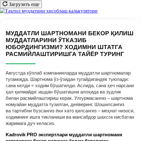
Загрузить еще
МУДДАТЛИ ШАРТНОМАНИ БЕКОР ҚИЛИШ
МУДДАТЛАРИНИ ЎТКАЗИБ
ЮБОРДИНГИЗМИ? ХОДИМНИ ШТАТГА
РАСМИЙЛАШТИРИШГА ТАЙЁР ТУРИНГ
Августда кўплаб компанияларда муддатли шартномалар
тугамоқда. Шартнома ўз-ўзидан тугайдигандек туюлади:
сана келди = ходим бўшатилди. Аслида, сана ҳеч нарсани
ҳал қилмайди: ишдан бўшатишни алоҳида ва зудлик
билан расмийлаштириш керак. Улгурмасангиз – шартнома
номуайан муддатга тузилган, деяверинг. Шошилсангиз
ва тартибни бузсангиз ёки хато қилсангиз – меҳнат низоси,
ходимнинг ишга тикланиши ва мансабдор шахсга нисбатан
жаримага дуч келасиз.
Kadrovik PRO экспертлари муддатли шартномани
хатоларсиз бекор қилишга ёрдам берадиган