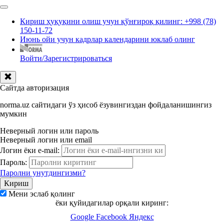
Кириш ҳуқуқини олиш учун қўнғироқ қилинг: +998 (78)
150-11-72
Июнь ойи учун кадрлар календарини юклаб олинг
Войти/Зарегистрироваться
Сайтда авторизация
norma.uz сайтидаги ўз ҳисоб ёзувингиздан фойдаланишингиз
мумкин
Неверный логин или пароль
Неверный логин или email
Логин ёки e-mail:
Пароль:
Паролни унутдингизми?
Мени эслаб қолинг
ёки қуйидагилар орқали киринг:
Google
Facebook
Яндекс