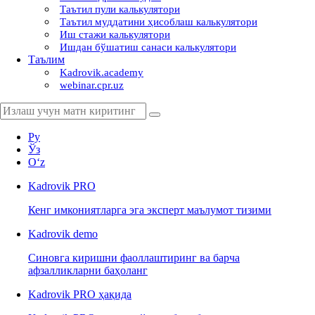
Таътил пули калькулятори
Таътил муддатини ҳисоблаш калькулятори
Иш стажи калькулятори
Ишдан бўшатиш санаси калькулятори
Таълим
Kadrovik.academy
webinar.cpr.uz
Ру
Ўз
Oʻz
Kadrovik
PRO
Кенг имкониятларга эга эксперт маълумот тизими
Kadrovik
demo
Синовга киришни фаоллаштиринг ва барча
афзалликларни баҳоланг
Kadrovik PRO ҳақида