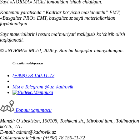
Sayt «NORMA» MChJ tomonidan ishlab chiqilgan.
Kontentni yaratishda “Kadrlar boʻyicha maslahatchi” EMT,
«Buxgalter PRO» EMT, buxgalter.uz sayti materiallaridan
foydalanilgan.
Sayt materiallarini resurs ma’muriyati roziligisiz koʻchirib olish
taqiqlanadi.
© «NORMA» MChJ, 2026 y. Barcha huquqlar himoyalangan.
Служба поддержки
(+998) 78 150-11-72
Мы в Telegram @uz_kadrovik
Бориш харитаси
Manzil: Oʻzbekiston, 100105, Toshkent sh., Mirobod tum., Tollimarjon
koʻch., 1/1.
E-mail: admin@kadrovik.uz
Call-markaz telefoni: (+998) 78 150-11-72