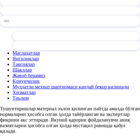
Маслаҳатлар
Янгиликлар
Тавсиялар
Шакллар
Жавоб берамиз
Қонунчилик
Муддатли меҳнат шартномаси қандай бекор қилинади
Хизматлар
Таълим
Тушунтиришлар материал эълон қилинган пайтда амалда бўлган
нормаларни ҳисобга олган ҳолда тайёрланган ва экспертлар
фикрини акс эттиради. Якуний қарорни фойдаланувчи аниқ
вазиятларни ҳисобга олган ҳолда мустақил равишда қабул
қилади.