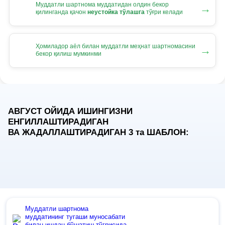
Муддатли шартнома муддатидан олдин бекор
→
қилинганда қачон
неустойка тўлашга
тўғри келади
Ҳомиладор аёл билан муддатли меҳнат шартномасини
→
бекор қилиш мумкинми
АВГУСТ ОЙИДА ИШИНГИЗНИ
ЕНГИЛЛАШТИРАДИГАН
ВА ЖАДАЛЛАШТИРАДИГАН 3
та
ШАБЛОН:
Муддатли шартнома
муддатининг тугаши муносабати
билан ишдан бўшатиш тўғрисида