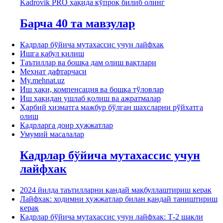
Kadrovik PRO ҳақида кўпроқ билиб олинг
Барча 40 та мавзулар
Кадрлар бўйича мутахассис учун лайфхак
Ишга қабул қилиш
Таътиллар ва бошқа дам олиш вақтлари
Меҳнат дафтарчаси
My.mehnat.uz
Иш ҳақи, компенсация ва бошқа тўловлар
Иш ҳақидан ушлаб қолиш ва ажратмалар
Ҳарбий хизматга мажбур бўлган шахсларни рўйхатга
олиш
Кадрларга доир ҳужжатлар
Умумий масалалар
Кадрлар бўйича мутахассис учун
лайфхак
2024 йилда таътилларни қандай мақбуллаштириш керак
Лайфхак: ходимни ҳужжатлар билан қандай таништириш
керак
Кадрлар бўйича мутахассис учун лайфхак: Т-2 шакли