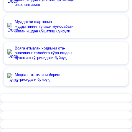
огоҳлантириш
Муддатли шартнома
муддатининг тугаши муносабати
билан ишдан бўшатиш буйруғи
Вояга етмаган ходимни ота-
онасининг талабига кўра ишдан
бўшатиш тўғрисидаги буйруқ
Меҳнат таътилини бериш
тўғрисидаги буйруқ