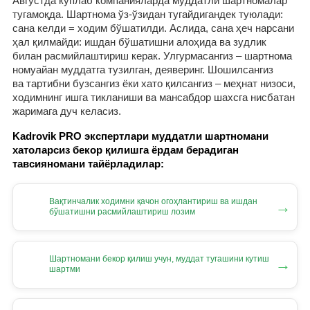
Августда кўплаб компанияларда муддатли шартномалар
тугамоқда. Шартнома ўз-ўзидан тугайдигандек туюлади:
сана келди = ходим бўшатилди. Аслида, сана ҳеч нарсани
ҳал қилмайди: ишдан бўшатишни алоҳида ва зудлик
билан расмийлаштириш керак. Улгурмасангиз – шартнома
номуайан муддатга тузилган, деяверинг. Шошилсангиз
ва тартибни бузсангиз ёки хато қилсангиз – меҳнат низоси,
ходимнинг ишга тикланиши ва мансабдор шахсга нисбатан
жаримага дуч келасиз.
Kadrovik PRO экспертлари муддатли шартномани
хатоларсиз бекор қилишга ёрдам берадиган
тавсияномани тайёрладилар:
Вақтинчалик ходимни қачон огоҳлантириш ва ишдан
→
бўшатишни расмийлаштириш лозим
Шартномани бекор қилиш учун, муддат тугашини кутиш
→
шартми