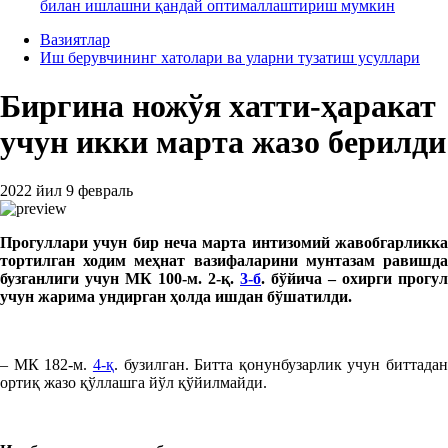
билан ишлашни қандай оптималлаштириш мумкин
Вазиятлар
Иш берувчининг хатолари ва уларни тузатиш усуллари
Биргина ножўя хатти-ҳаракат
учун икки марта жазо берилди
2022 йил 9 февраль
Прогуллари учун бир неча марта интизомий жавобгарликка
тортилган ходим меҳнат вазифаларини мунтазам равишда
бузганлиги учун МК 100-м. 2-қ.
3-б
.
бўйича – охирги прогул
учун жарима ундирган ҳолда ишдан бўшатилди.
– МК 182-м.
4-қ
. бузилган. Битта қонунбузарлик учун биттадан
ортиқ жазо қўллашга йўл қўйилмайди.