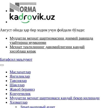
Август ойида ҳар бир ходим учун фойдали бўлади:
Муддатли меҳнат шартномасини доимий равишда
узайтириш мумкинми
Меҳнат таътилининг давомийлигини қандай
ҳисоблаш керак
Батафсил маълумот
Маслаҳатлар
Янгиликлар
Тавсиялар
Шакллар
Жавоб берамиз
Қонунчилик
Муддатли меҳнат шартномаси қандай бекор қилинади
Хизматлар
Smart-кадровый аудит