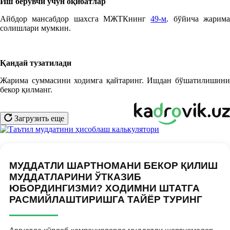
Иш берувчи учун оқибатлар
Айбдор мансабдор шахсга МЖТКнинг
49-м
. бўйича жарим
солишлари мумкин.
Қандай тузатилади
Жарима суммасини ходимга қайтаринг. Ишдан бўшатилишини
бекор қилманг.
Загрузить еще
МУДДАТЛИ ШАРТНОМАНИ БЕКОР ҚИЛИШ
МУДДАТЛАРИНИ ЎТКАЗИБ
ЮБОРДИНГИЗМИ? ХОДИМНИ ШТАТГА
РАСМИЙЛАШТИРИШГА ТАЙЁР ТУРИНГ