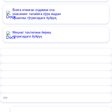
Вояга етмаган ходимни ота-
онасининг талабига кўра ишдан
бўшатиш тўғрисидаги буйруқ
Меҳнат таътилини бериш
тўғрисидаги буйруқ