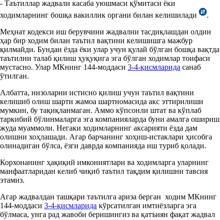
- Таътиллар жадвали касаба уюшмаси қўмитаси ёки
ходимларнинг бошқа вакиллик органи билан келишилади
.
Меҳнат кодекси иш берувчини жадвални тасдиқлашдан олдин
ҳар бир ходим билан таътил вақтини келишишга мажбур
қилмайди. Бундан ёзда ёки улар учун қулай бўлган бошқа вақтда
таътилни талаб қилиш ҳуқуқига эга бўлган ходимлар тоифаси
мустасно. Улар МКнинг 144-моддаси
3-4-қисмларида
санаб
ўтилган.
Албатта, низоларни истисно қилиш учун таътил вақтини
келишиб олиш шарти жамоа шартномасида акс эттирилиши
мумкин, бу тақиқланмаган. Аммо кўпсонли штат ва кўплаб
таркибий бўлинмаларга эга компанияларда буни амалга ошириш
жуда муаммоли. Негаки ходимларнинг аксарияти ёзда дам
олишни хоҳлашади. Агар барчанинг хоҳиш-истаклари ҳисобга
олинадиган бўлса, ёзги даврда компанияда иш туриб қолади.
Корхонанинг ҳақиқий имкониятлари ва ходимларга уларнинг
манфаатларидан келиб чиқиб таътил тақдим қилишни тавсия
этамиз.
Агар жадвалдан ташқари таътилга ариза берган ходим МКнинг
144-моддаси
3-4-қисмларида
кўрсатилган имтиёзларга эга
бўлмаса, унга рад жавоби беришингиз ва қатъиян фақат жадвал