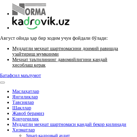
Август ойида ҳар бир ходим учун фойдали бўлади:
Муддатли меҳнат шартномасини доимий равишда
узайтириш мумкинми
Меҳнат таътилининг давомийлигини қандай
ҳисоблаш керак
Батафсил маълумот
Маслаҳатлар
Янгиликлар
Тавсиялар
Шакллар
Жавоб берамиз
Қонунчилик
Муддатли меҳнат шартномаси қандай бекор қилинади
Хизматлар
Smart-кадровый аудит