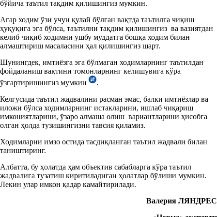
бўйича таътил тақдим қилишингиз мумкин.
Агар ходим ўзи учун қулай бўлган вақтда таътилга чиқиш
ҳуқуқига эга бўлса, таътилни тақдим қилишингиз ва вазиятдан
келиб чиқиб ходимни ушбу муддатга бошқа ходим билан
алмаштириш масаласини ҳал қилишингиз шарт.
Шунингдек, имтиёзга эга бўлмаган ходимларнинг таътилдан
фойдаланиш вақтини томонларнинг келишувига кўра
ўзгартиришингиз мумкин
.
Келгусида таътил жадвалини расман эмас, балки имтиёзлар ва
иложи бўлса ходимларнинг истакларини, ишлаб чиқариш
имкониятларини, ўзаро алмаша олиш вариантларини ҳисобга
олган ҳолда тузишингизни тавсия қиламиз.
Ходимларни имзо остида тасдиқланган таътил жадвали билан
таништиринг.
Албатта, бу ҳолатда ҳам объектив сабабларга кўра таътил
жадвалига тузатиш киритиладиган ҳолатлар бўлиши мумкин.
Лекин улар имкон қадар камайтирилади.
Валерия ЛЯНДРЕС