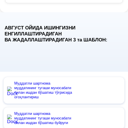
АВГУСТ ОЙИДА ИШИНГИЗНИ
ЕНГИЛЛАШТИРАДИГАН
ВА ЖАДАЛЛАШТИРАДИГАН 3
та
ШАБЛОН:
Муддатли шартнома
муддатининг тугаши муносабати
билан ишдан бўшатиш тўғрисида
огоҳлантириш
Муддатли шартнома
муддатининг тугаши муносабати
билан ишдан бўшатиш буйруғи