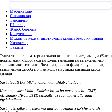
Маслаҳатлар
Янгиликлар
Тавсиялар
Шакллар
Жавоб берамиз
Қонунчилик
Муддатли меҳнат шартномаси қандай бекор қилинади
Хизматлар
Таълим
Тушунтиришлар материал эълон қилинган пайтда амалда бўлган
нормаларни ҳисобга олган ҳолда тайёрланган ва экспертлар
фикрини акс эттиради. Якуний қарорни фойдаланувчи аниқ
вазиятларни ҳисобга олган ҳолда мустақил равишда қабул
қилади.
Sayt «NORMA» MChJ tomonidan ishlab chiqilgan.
Kontentni yaratishda “Kadrlar boʻyicha maslahatchi” EMT,
«Buxgalter PRO» EMT, buxgalter.uz sayti materiallaridan
foydalanilgan.
Sayt materiallarini resurs ma’muriyati roziligisiz koʻchirib olish