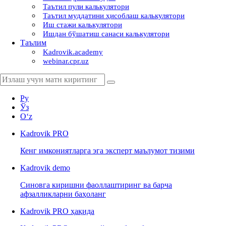
Таътил пули калькулятори
Таътил муддатини ҳисоблаш калькулятори
Иш стажи калькулятори
Ишдан бўшатиш санаси калькулятори
Таълим
Kadrovik.academy
webinar.cpr.uz
Ру
Ўз
Oʻz
Kadrovik
PRO
Кенг имкониятларга эга эксперт маълумот тизими
Kadrovik
demo
Синовга киришни фаоллаштиринг ва барча
афзалликларни баҳоланг
Kadrovik PRO ҳақида