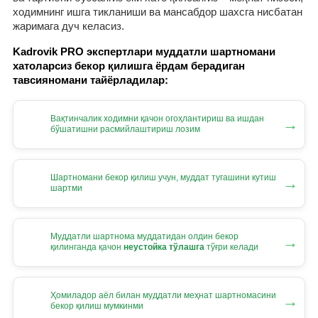
ходимнинг ишга тикланиши ва мансабдор шахсга нисбатан
жаримага дуч келасиз.
Kadrovik PRO экспертлари муддатли шартномани
хатоларсиз бекор қилишга ёрдам берадиган
тавсияномани тайёрладилар:
Вақтинчалик ходимни қачон огоҳлантириш ва ишдан
→
бўшатишни расмийлаштириш лозим
Шартномани бекор қилиш учун, муддат тугашини кутиш
→
шартми
Муддатли шартнома муддатидан олдин бекор
→
қилинганда қачон
неустойка тўлашга
тўғри келади
Ҳомиладор аёл билан муддатли меҳнат шартномасини
→
бекор қилиш мумкинми