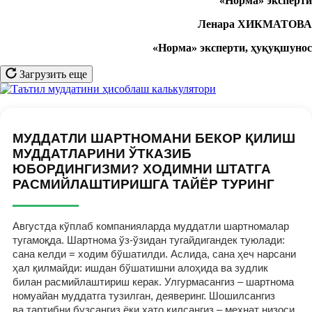
«Норм
а
» эксперт
и
Ленара ХИКМАТОВА
«Норма» эксперти, ҳуқуқшунос
Загрузить еще
МУДДАТЛИ ШАРТНОМАНИ БЕКОР ҚИЛИШ
МУДДАТЛАРИНИ ЎТКАЗИБ
ЮБОРДИНГИЗМИ? ХОДИМНИ ШТАТГА
РАСМИЙЛАШТИРИШГА ТАЙЁР ТУРИНГ
Августда кўплаб компанияларда муддатли шартномалар
тугамоқда. Шартнома ўз-ўзидан тугайдигандек туюлади:
сана келди = ходим бўшатилди. Аслида, сана ҳеч нарсани
ҳал қилмайди: ишдан бўшатишни алоҳида ва зудлик
билан расмийлаштириш керак. Улгурмасангиз – шартнома
номуайан муддатга тузилган, деяверинг. Шошилсангиз
ва тартибни бузсангиз ёки хато қилсангиз – меҳнат низоси,