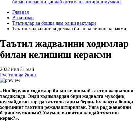
билан ишлашни қандай оптималлаштириш мумкин
Главная
Вазиятлар
Таътиллар ва бошқа дам олиш вақтлари
Таътил жадвалини ходимлар билан келишиш керакми
Таътил жадвалини ходимлар
билан келишиш керакми
2022 йил 31 май
Рус тилида ўқиш
«
И
ш берувчи ходимлар билан
келишмай
таътил жадвалини
тасдиқлади
. Энди ходимлардан бири жадвалга мувофиқ
келмайдиган тарзда таътилга ариза берди. Бу вақтга бошқа
ходимнинг таътили режалаштирилган. Унга рад жавобини
бериш мумкинми? Умуман вазиятни қандай тузатиш
керак?
»
.