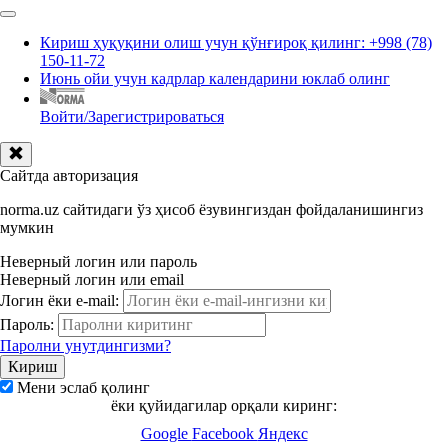
Кириш ҳуқуқини олиш учун қўнғироқ қилинг: +998 (78)
150-11-72
Июнь ойи учун кадрлар календарини юклаб олинг
Войти/Зарегистрироваться
Сайтда авторизация
norma.uz сайтидаги ўз ҳисоб ёзувингиздан фойдаланишингиз
мумкин
Неверный логин или пароль
Неверный логин или email
Логин ёки e-mail:
Пароль:
Паролни унутдингизми?
Мени эслаб қолинг
ёки қуйидагилар орқали киринг:
Google
Facebook
Яндекс