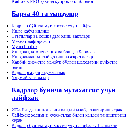
Kadrovik PRO ҳақида кўпроқ билиб олинг
Барча 40 та мавзулар
Кадрлар бўйича мутахассис учун лайфхак
Ишга қабул қилиш
Таътиллар ва бошқа дам олиш вақтлари
Меҳнат дафтарчаси
My.mehnat.uz
Иш ҳақи, компенсация ва бошқа тўловлар
Иш ҳақидан ушлаб қолиш ва ажратмалар
Ҳарбий хизматга мажбур бўлган шахсларни рўйхатга
олиш
Кадрларга доир ҳужжатлар
Умумий масалалар
Кадрлар бўйича мутахассис учун
лайфхак
2024 йилда таътилларни қандай мақбуллаштириш керак
Лайфхак: ходимни ҳужжатлар билан қандай таништириш
керак
Кадрлар бўйича мутахассис учун лайфхак: Т-2 шакли