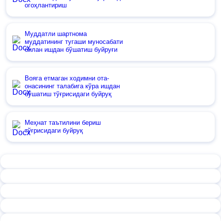
огоҳлантириш
Муддатли шартнома
муддатининг тугаши муносабати
билан ишдан бўшатиш буйруғи
Вояга етмаган ходимни ота-
онасининг талабига кўра ишдан
бўшатиш тўғрисидаги буйруқ
Меҳнат таътилини бериш
тўғрисидаги буйруқ