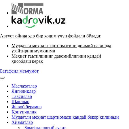
Август ойида ҳар бир ходим учун фойдали бўлади:
Муддатли меҳнат шартномасини доимий равишда
узайтириш мумкинми
Меҳнат таътилининг давомийлигини қандай
ҳисоблаш керак
Батафсил маълумот
Маслаҳатлар
Янгиликлар
Тавсиялар
Шакллар
Жавоб берамиз
Қонунчилик
Муддатли меҳнат шартномаси қандай бекор қилинади
Хизматлар
Smart-кадровый аудит