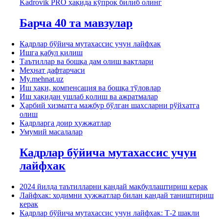
Kadrovik PRO ҳақида кўпроқ билиб олинг
Барча 40 та мавзулар
Кадрлар бўйича мутахассис учун лайфхак
Ишга қабул қилиш
Таътиллар ва бошқа дам олиш вақтлари
Меҳнат дафтарчаси
My.mehnat.uz
Иш ҳақи, компенсация ва бошқа тўловлар
Иш ҳақидан ушлаб қолиш ва ажратмалар
Ҳарбий хизматга мажбур бўлган шахсларни рўйхатга
олиш
Кадрларга доир ҳужжатлар
Умумий масалалар
Кадрлар бўйича мутахассис учун
лайфхак
2024 йилда таътилларни қандай мақбуллаштириш керак
Лайфхак: ходимни ҳужжатлар билан қандай таништириш
керак
Кадрлар бўйича мутахассис учун лайфхак: Т-2 шакли