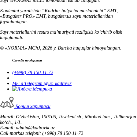
Sayt «NORMA» MChJ tomonidan ishlab chiqilgan.
Kontentni yaratishda “Kadrlar boʻyicha maslahatchi” EMT,
«Buxgalter PRO» EMT, buxgalter.uz sayti materiallaridan
foydalanilgan.
Sayt materiallarini resurs ma’muriyati roziligisiz koʻchirib olish
taqiqlanadi.
© «NORMA» MChJ, 2026 y. Barcha huquqlar himoyalangan.
Служба поддержки
(+998) 78 150-11-72
Мы в Telegram @uz_kadrovik
Бориш харитаси
Manzil: Oʻzbekiston, 100105, Toshkent sh., Mirobod tum., Tollimarjon
koʻch., 1/1.
E-mail: admin@kadrovik.uz
Call-markaz telefoni: (+998) 78 150-11-72