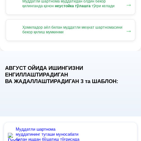
Муддатли шартнома муддатидан олдин бекор
→
қилинганда қачон
неустойка тўлашга
тўғри келади
Ҳомиладор аёл билан муддатли меҳнат шартномасини
→
бекор қилиш мумкинми
АВГУСТ ОЙИДА ИШИНГИЗНИ
ЕНГИЛЛАШТИРАДИГАН
ВА ЖАДАЛЛАШТИРАДИГАН 3
та
ШАБЛОН:
Муддатли шартнома
муддатининг тугаши муносабати
билан ишдан бўшатиш тўғрисида