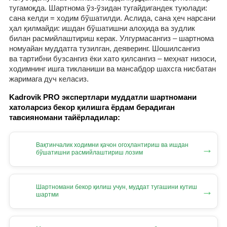
тугамоқда. Шартнома ўз-ўзидан тугайдигандек туюлади:
сана келди = ходим бўшатилди. Аслида, сана ҳеч нарсани
ҳал қилмайди: ишдан бўшатишни алоҳида ва зудлик
билан расмийлаштириш керак. Улгурмасангиз – шартнома
номуайан муддатга тузилган, деяверинг. Шошилсангиз
ва тартибни бузсангиз ёки хато қилсангиз – меҳнат низоси,
ходимнинг ишга тикланиши ва мансабдор шахсга нисбатан
жаримага дуч келасиз.
Kadrovik PRO экспертлари муддатли шартномани
хатоларсиз бекор қилишга ёрдам берадиган
тавсияномани тайёрладилар:
Вақтинчалик ходимни қачон огоҳлантириш ва ишдан
→
бўшатишни расмийлаштириш лозим
Шартномани бекор қилиш учун, муддат тугашини кутиш
→
шартми