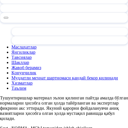
Маслаҳатлар
Янгиликлар
Тавсиялар
Шакллар
Жавоб берамиз
Қонунчилик
Муддатли меҳнат шартномаси қандай бекор қилинади
Хизматлар
Таълим
Тушунтиришлар материал эълон қилинган пайтда амалда бўлган
нормаларни ҳисобга олган ҳолда тайёрланган ва экспертлар
фикрини акс эттиради. Якуний қарорни фойдаланувчи аниқ
вазиятларни ҳисобга олган ҳолда мустақил равишда қабул
қилади.