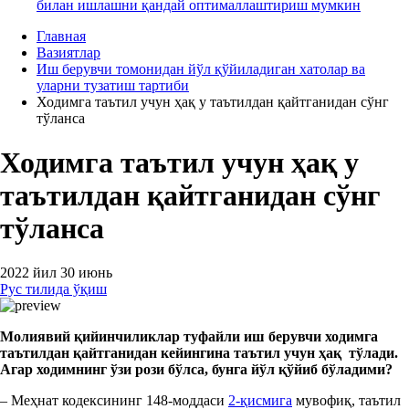
билан ишлашни қандай оптималлаштириш мумкин
Главная
Вазиятлар
Иш берувчи томонидан йўл қўйиладиган хатолар ва
уларни тузатиш тартиби
Ходимга таътил учун ҳақ у таътилдан қайтганидан сўнг
тўланса
Ходимга таътил учун ҳақ у
таътилдан қайтганидан сўнг
тўланса
2022 йил 30 июнь
Рус тилида ўқиш
Молиявий қийинчиликлар туфайли иш берувчи ходимга
таътилдан қайтганидан кейингина таътил учун ҳақ тўлади.
Агар ходимнинг ўзи рози бўлса, бунга йўл қўйиб бўладими?
– Меҳнат кодексининг 148-моддаси
2-қисмига
мувофиқ, таътил