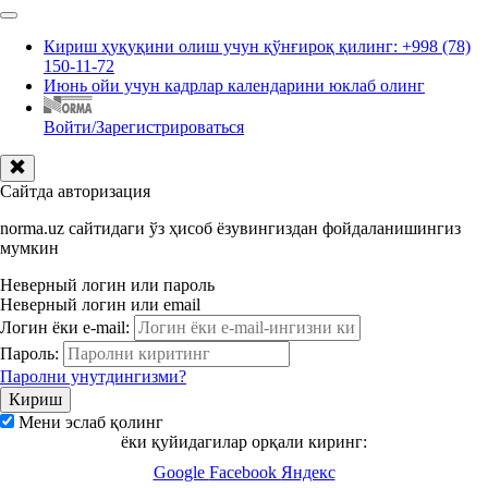
Кириш ҳуқуқини олиш учун қўнғироқ қилинг: +998 (78)
150-11-72
Июнь ойи учун кадрлар календарини юклаб олинг
Войти/Зарегистрироваться
Сайтда авторизация
norma.uz сайтидаги ўз ҳисоб ёзувингиздан фойдаланишингиз
мумкин
Неверный логин или пароль
Неверный логин или email
Логин ёки e-mail:
Пароль:
Паролни унутдингизми?
Мени эслаб қолинг
ёки қуйидагилар орқали киринг:
Google
Facebook
Яндекс