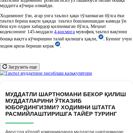
таътилни ходимнинг розилигисиз ўз ташаббуси билан бошқа
муддатга кўчира олмайди.
Ходимнинг ўзи, агар унга таълил ҳақи тўланмаган бўлса ёки
таътил бериш вақти ҳақида таътил бошланишидан камида ўн
беш кун олдин хабардор қилинмаган бўлса, Меҳнат
кодексининг 145-моддаси
4-қисмига
мувофиқ таътил вақтини
бошқа вақтга кўчиришни талаб қилишга ҳақли,
. Бунинг учун
ходим ариза бериши керак
.
Загрузить еще
МУДДАТЛИ ШАРТНОМАНИ БЕКОР ҚИЛИШ
МУДДАТЛАРИНИ ЎТКАЗИБ
ЮБОРДИНГИЗМИ? ХОДИМНИ ШТАТГА
РАСМИЙЛАШТИРИШГА ТАЙЁР ТУРИНГ
Августда кўплаб компанияларда муддатли шартномалар