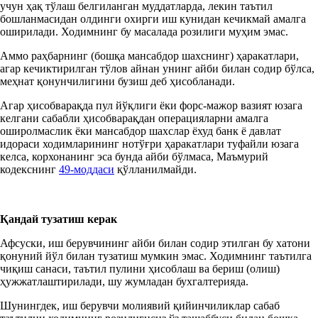
учун ҳақ тўлаш белгиланган муддатларда, лекин таътил
бошланмасидан олдинги охирги иш кунидан кечикмай амалга
оширилади. Ходимнинг бу масалада розилиги муҳим эмас.
Аммо раҳбарнинг (бошқа мансабдор шахснинг) ҳаракатлари,
агар кечиктирилган тўлов айнан унинг айби билан содир бўлса,
меҳнат қонунчилигини бузиш деб ҳисобланади.
Агар ҳисобварақда пул йўқлиги ёки форс-мажор вазият юзага
келгани сабабли ҳисобварақдан операцияларни амалга
оширолмаслик ёки мансабдор шахслар ёхуд банк ё давлат
идораси ходимларининг нотўғри ҳаракатлари туфайли юзага
келса, корхонанинг эса бунда айби бўлмаса, Маъмурий
кодекснинг
49-моддаси
қўлланилмайди.
Қандай тузатиш керак
Афсуски, иш берувчининг айби билан содир этилган бу хатони
қонуний йўл билан тузатиш мумкин эмас. Ходимнинг таътилга
чиқиш санаси, таътил пулини ҳисоблаш ва бериш (олиш)
ҳужжатлаштирилади, шу жумладан бухгалтерияда.
Шунингдек, иш берувчи молиявий қийинчиликлар сабаб