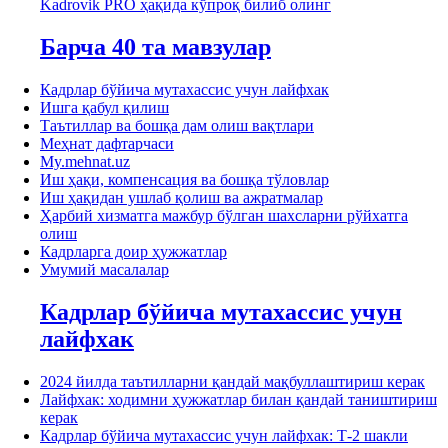
Kadrovik PRO ҳақида кўпроқ билиб олинг
Барча 40 та мавзулар
Кадрлар бўйича мутахассис учун лайфхак
Ишга қабул қилиш
Таътиллар ва бошқа дам олиш вақтлари
Меҳнат дафтарчаси
My.mehnat.uz
Иш ҳақи, компенсация ва бошқа тўловлар
Иш ҳақидан ушлаб қолиш ва ажратмалар
Ҳарбий хизматга мажбур бўлган шахсларни рўйхатга
олиш
Кадрларга доир ҳужжатлар
Умумий масалалар
Кадрлар бўйича мутахассис учун
лайфхак
2024 йилда таътилларни қандай мақбуллаштириш керак
Лайфхак: ходимни ҳужжатлар билан қандай таништириш
керак
Кадрлар бўйича мутахассис учун лайфхак: Т-2 шакли