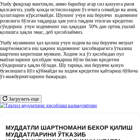
Ушбу фикрлар мантиқли, аммо барибир агар сиз қонунга риоя
қилсангиз, ушбу қоида истисноларни ўз ичига олмайди ва аниқ
ҳолатларни кўрсатмайди. Шунинг учун иш берувчи ходимнинг
розилиги бўлган тақдирда ҳам унга тақдим этилган кредитни
сўндириш учун ходимнинг иш ҳақидан 50% дан ортиқ ушлаб
қолишга ҳақли эмас, деб ҳисоблаймиз.
Ушбу муаммони ҳал қилиш учун ходим ва иш берувчи меҳнат
шартномасига иш ҳақини ходимнинг ҳисобварағига ўтказиш
шартини киритиши мумкин. Ходим эса ўз ҳисобидан пул
маблағларини ҳисобдан чиқариш йўли билан кредитни
сўндиришга ҳақли бўлади. Шу тариқа, иш берувчи қонун
бузилишига йўл қўймайди ва ходим кредитни қайтариш бўйича
ўз мажбуриятларини бажаради.
Загрузить еще
МУДДАТЛИ ШАРТНОМАНИ БЕКОР ҚИЛИШ
МУДДАТЛАРИНИ ЎТКАЗИБ