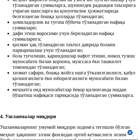
тўланадиган суммаларга, шунингдек радиация таъсирига
учраган шахсларга ва қонунчилик ҳужжатларида
белгиланган бошқа ҳолларда тўланадиган;
ҳомиладорлик ва туғиш бўйича тўланадиган нафақа
суммалари;
дафн этиш маросими учун бериладиган нафақа
суммаларига;
қисман ҳақ тўланадиган таътил даврида болани
парваришлаш учун тўланадиган;
бола туғилиши, қариндошлар вафот этиши, никоҳ тузиш
муносабати билан корхона, муассаса ёки ташкилот
томонидан тўланадиган;
хизмат сафари, бошқа жойга ишга ўтказилганлиги, қабул
қилинганлиги ёки юборилганлиги муносабати билан
тўланадиган;
меҳнатга оид муносабатлар бекор қилинганда ишдан
бўшатиш нафақаси тариқасида тўланадиган суммаларга.
4. Ушланмалар миқдори
Ушланмаларнинг умумий миқдори ходимга тегишли бўлган
меҳнат ҳақининг эллик фоизидан ортиб кетмаслиги лозим
.