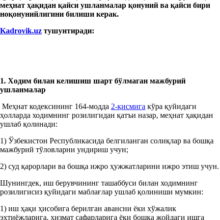
меҳнат ҳақидан қайси ушланмалар қонуний ва қайси бири
ноқонунийлигини билиши керак.
Kadrovik.uz
тушунтиради:
1. Ходим билан келишиш шарт бўлмаган мажбурий
ушланмалар
Меҳнат кодексининг 164-модда
2-қисмига
кўра қуйидаги
ҳолларда ходимнинг розилигидан қатъи назар, меҳнат ҳақидан
ушлаб қолинади:
1) Ўзбекистон Республикасида белгиланган солиқлар ва бошқа
мажбурий тўловларни ундириш учун;
2) суд қарорлари ва бошқа ижро ҳужжатларини ижро этиш учун.
Шунингдек, иш берувчининг ташаббуси билан ходимнинг
розилигисиз қуйидаги маблағлар ушлаб қолиниши мумкин:
1) иш ҳақи ҳисобига берилган авансни ёки хўжалик
эҳтиёжларига, хизмат сафарларига ёки бошқа жойдаги ишга