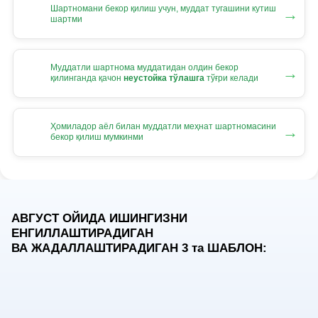
Шартномани бекор қилиш учун, муддат тугашини кутиш
→
шартми
Муддатли шартнома муддатидан олдин бекор
→
қилинганда қачон
неустойка тўлашга
тўғри келади
Ҳомиладор аёл билан муддатли меҳнат шартномасини
→
бекор қилиш мумкинми
АВГУСТ ОЙИДА ИШИНГИЗНИ
ЕНГИЛЛАШТИРАДИГАН
ВА ЖАДАЛЛАШТИРАДИГАН 3
та
ШАБЛОН: