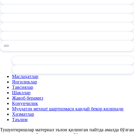
Маслаҳатлар
Янгиликлар
Тавсиялар
Шакллар
Жавоб берамиз
Қонунчилик
Муддатли меҳнат шартномаси қандай бекор қилинади
Хизматлар
Таълим
Тушунтиришлар материал эълон қилинган пайтда амалда бўлган