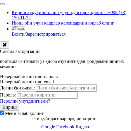
Кириш ҳуқуқини олиш учун қўнғироқ қилинг: +998 (78)
150-11-72
Июнь ойи учун кадрлар календарини юклаб олинг
Войти/Зарегистрироваться
Сайтда авторизация
norma.uz сайтидаги ўз ҳисоб ёзувингиздан фойдаланишингиз
мумкин
Неверный логин или пароль
Неверный логин или email
Логин ёки e-mail:
Пароль:
Паролни унутдингизми?
Мени эслаб қолинг
ёки қуйидагилар орқали киринг:
Google
Facebook
Яндекс