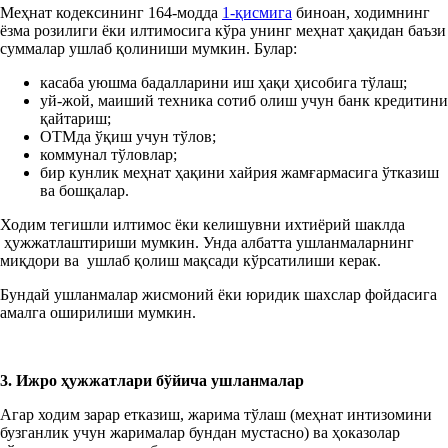
Меҳнат кодексининг 164-модда
1-қисмига
биноан, ходимнинг
ёзма розилиги ёки илтимосига кўра унинг меҳнат ҳақидан баъзи
суммалар ушлаб қолиниши мумкин. Булар:
касаба уюшма
бадалларини иш ҳақи ҳисобига тўлаш;
уй-жой, маиший техника сотиб олиш учун банк кредитини
қайтариш;
ОТМда ўқиш учун тўлов;
коммунал тўловлар;
бир кунлик меҳнат ҳақини хайрия жамғармасига ўтказиш
ва бошқалар.
Ходим тегишли илтимос ёки келишувни ихтиёрий шаклда
ҳужжатлаштириши мумкин. Унда албатта ушланмаларнинг
миқдори ва ушлаб қолиш мақсади кўрсатилиши керак.
Бундай ушланмалар жисмоний ёки юридик шахслар фойдасига
амалга оширилиши мумкин.
3. Ижро ҳужжатлари бўйича ушланмалар
Агар ходим зарар етказиш, жарима тўлаш (меҳнат интизомини
бузганлик учун жарималар бундан мустасно) ва ҳоказолар