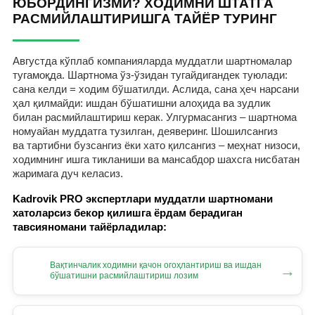
ЮБОРДИНГИЗМИ? ХОДИМНИ ШТАТГА
РАСМИЙЛАШТИРИШГА ТАЙЁР ТУРИНГ
Августда кўплаб компанияларда муддатли шартномалар
тугамоқда. Шартнома ўз-ўзидан тугайдигандек туюлади:
сана келди = ходим бўшатилди. Аслида, сана ҳеч нарсани
ҳал қилмайди: ишдан бўшатишни алоҳида ва зудлик
билан расмийлаштириш керак. Улгурмасангиз – шартнома
номуайан муддатга тузилган, деяверинг. Шошилсангиз
ва тартибни бузсангиз ёки хато қилсангиз – меҳнат низоси,
ходимнинг ишга тикланиши ва мансабдор шахсга нисбатан
жаримага дуч келасиз.
Kadrovik PRO экспертлари муддатли шартномани
хатоларсиз бекор қилишга ёрдам берадиган
тавсияномани тайёрладилар:
Вақтинчалик ходимни қачон огоҳлантириш ва ишдан
→
бўшатишни расмийлаштириш лозим