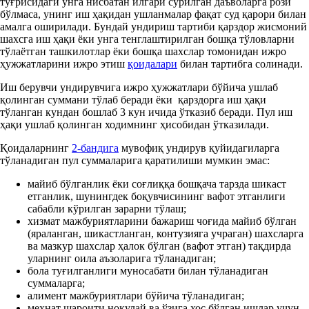
тўғрисидаги унга нисбатан илгари сурилган даъволарга рози
бўлмаса, унинг иш ҳақидан ушланмалар фақат суд қарори билан
амалга оширилади. Бундай ундириш тартиби қарздор жисмоний
шахсга иш ҳақи ёки унга тенглаштирилган бошқа тўловларни
тўлаётган ташкилотлар ёки бошқа шахслар томонидан ижро
ҳужжатларини ижро этиш
қоидалари
билан тартибга солинади.
Иш берувчи ундирувчига ижро ҳужжатлари бўйича ушлаб
қолинган суммани тўлаб беради ёки қарздорга иш ҳақи
тўланган кундан бошлаб 3 кун ичида ўтказиб беради. Пул иш
ҳақи ушлаб қолинган ходимнинг ҳисобидан ўтказилади.
Қоидаларнинг
2-бандига
мувофиқ ундирув қуйидагиларга
тўланадиган пул суммаларига қаратилиши мумкин эмас:
майиб бўлганлик ёки соғлиққа бошқача тарзда шикаст
етганлик, шунингдек боқувчисининг вафот этганлиги
сабабли кўрилган зарарни тўлаш;
хизмат мажбуриятларини бажариш чоғида майиб бўлган
(яраланган, шикастланган, контузияга учраган) шахсларга
ва мазкур шахслар ҳалок бўлган (вафот этган) тақдирда
уларнинг оила аъзоларига тўланадиган;
бола туғилганлиги муносабати билан тўланадиган
суммаларга;
алимент мажбуриятлари бўйича тўланадиган;
меҳнат шароити ноқулай ва ўзига хос бўлган ишлар учун