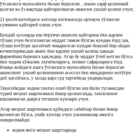
ўтганлиги муносабати билан берилган , лекин сарф қилинмай
қолган ва ўз вақтида қайтарилмаган авансни ушлаб қолиш учун;
2) ҳисоб-китобдаги хатолар натижасида ортиқча тўланган
суммани қайтариб олиш учун.
Бундай ҳолларда иш берувчи авансни қайтариш ёки қарзни
тўлаш учун белгиланган муддат тамом бўлган кундан ёхуд ҳақ
тўлаш нотўғри ҳисоблаб чиқарилган кундан бошлаб бир ойдан
кечиктирмасдан аванс ёки қарзни ушлаб қолиш ҳақида
фармойиш беришга ҳақлидир. Агар бу муддат ўтиб кетган бўлса
ёки ходим хўжалик эҳтиёжларига, хизмат сафарларига ёхуд
бошқа жойдаги ишга ўтганлиги муносабати билан берилган
аванснинг ушлаб қолинишини асоссиз ёки миқдорини нотўғри
деб ҳисобласа, у ҳолда қарз суд тартибида ундирилади;
3)ҳисобидан ходим таътил олиб бўлган иш йили тугамасдан
туриб меҳнат шартномаси бекор қилинганда, таътилнинг
ишланмаган даврга тегишли кунлари учун.
Агар меҳнат шартномаси қуйидаги сабаблар билан бекор
қилинган бўлса, ушбу кунлар учун ушланмалар амалга
оширилмайди:
ходим янги меҳнат шартларида