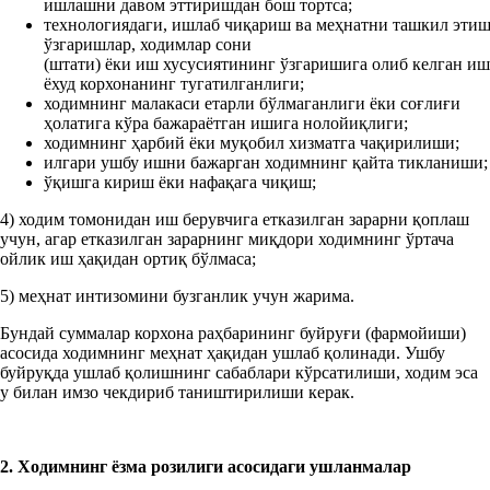
ишлашни давом эттиришдан бош тортса;
технологиядаги, ишлаб чиқариш ва меҳнатни ташкил эти
ўзгаришлар, ходимлар сони
(штати) ёки иш хусусиятининг ўзгаришига олиб келган и
ёхуд корхонанинг тугатилганлиги;
ходимнинг малакаси етарли бўлмаганлиги ёки соғлиғи
ҳолатига кўра бажараётган ишига нолойиқлиги;
ходимнинг ҳарбий ёки муқобил хизматга чақирилиши;
илгари ушбу ишни бажарган ходимнинг қайта тикланиши;
ўқишга кириш ёки нафақага чиқиш;
4) ходим томонидан иш берувчига етказилган зарарни қоплаш
учун, агар етказилган зарарнинг миқдори ходимнинг ўртача
ойлик иш ҳақидан ортиқ бўлмаса;
5) меҳнат интизомини бузганлик учун жарима.
Бундай суммалар корхона раҳбарининг буйруғи (фармойиши)
асосида ходимнинг меҳнат ҳақидан ушлаб қолинади. Ушбу
буйруқда ушлаб қолишнинг сабаблари кўрсатилиши, ходим эса
у билан имзо чекдириб таништирилиши керак.
2. Ходимнинг ёзма розилиги асосидаги ушланмалар