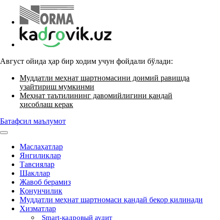
Август ойида ҳар бир ходим учун фойдали бўлади:
Муддатли меҳнат шартномасини доимий равишда
узайтириш мумкинми
Меҳнат таътилининг давомийлигини қандай
ҳисоблаш керак
Батафсил маълумот
Маслаҳатлар
Янгиликлар
Тавсиялар
Шакллар
Жавоб берамиз
Қонунчилик
Муддатли меҳнат шартномаси қандай бекор қилинади
Хизматлар
Smart-кадровый аудит