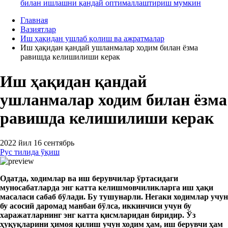
билан ишлашни қандай оптималлаштириш мумкин
Главная
Вазиятлар
Иш ҳақидан ушлаб қолиш ва ажратмалар
Иш ҳақидан қандай ушланмалар ходим билан ёзма
равишда келишилиши керак
Иш ҳақидан қандай
ушланмалар ходим билан ёзма
равишда келишилиши керак
2022 йил 16 сентябрь
Рус тилида ўқиш
Одатда, ходимлар ва иш берувчилар ўртасидаги
муносабатларда энг катта келишмовчиликларга иш ҳақи
масаласи сабаб бўлади. Бу тушунарли. Негаки ходимлар учун
бу асосий даромад манбаи бўлса, иккинчиси учун бу
харажатларнинг энг катта қисмларидан биридир. Ўз
ҳуқуқларини ҳимоя қилиш учун ходим ҳам, иш берувчи ҳам