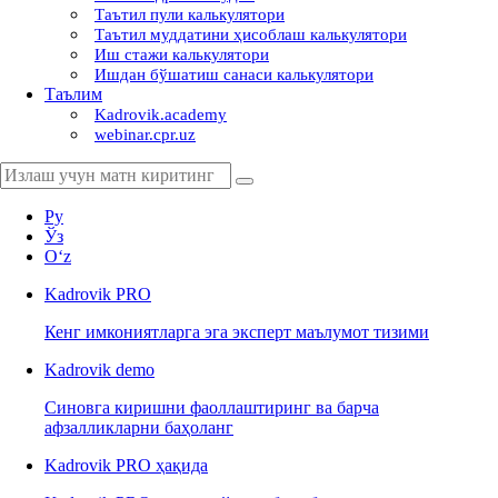
Таътил пули калькулятори
Таътил муддатини ҳисоблаш калькулятори
Иш стажи калькулятори
Ишдан бўшатиш санаси калькулятори
Таълим
Kadrovik.academy
webinar.cpr.uz
Ру
Ўз
Oʻz
Kadrovik
PRO
Кенг имкониятларга эга эксперт маълумот тизими
Kadrovik
demo
Синовга киришни фаоллаштиринг ва барча
афзалликларни баҳоланг
Kadrovik PRO ҳақида