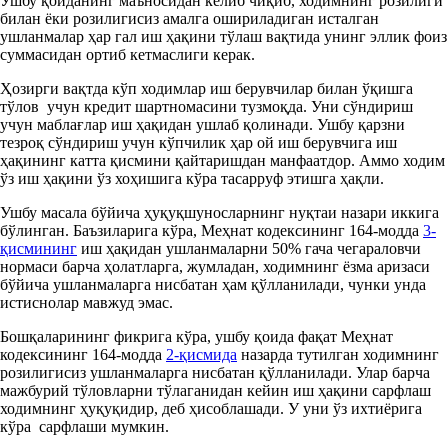
Ушбу қоиданинг маъносидан келиб чиқиб, ходимнинг розилиги
билан ёки розилигисиз амалга ошириладиган исталган
ушланмалар ҳар гал иш ҳақини тўлаш вақтида унинг эллик фоиз
суммасидан ортиб кетмаслиги керак.
Ҳозирги вақтда кўп ходимлар иш берувчилар билан ўқишга
тўлов учун кредит шартномасини тузмоқда. Уни сўндириш
учун маблағлар иш ҳақидан ушлаб қолинади. Ушбу қарзни
тезроқ сўндириш учун кўпчилик ҳар ой иш берувчига иш
ҳақининг катта қисмини қайтаришдан манфаатдор. Аммо ходим
ўз иш ҳақини ўз хоҳишига кўра тасарруф этишга ҳақли.
Ушбу масалa бўйича ҳуқуқшуносларнинг нуқтаи назари иккига
бўлинган. Баъзиларига кўра, Меҳнат кодексининг 164-модда
3-
қисмининг
иш ҳақидан ушланмаларни 50% гача чегараловчи
нормаси барча ҳолатларга, жумладан, ходимнинг ёзма аризаси
бўйича ушланмаларга нисбатан ҳам қўлланилади, чунки унда
истиснолар мавжуд эмас.
Бошқаларининг фикрига кўра, ушбу қоида фақат Меҳнат
кодексининг 164-модда
2-қисмида
назарда тутилган ходимнинг
розилигисиз ушланмаларга нисбатан қўлланилади. Улар барча
мажбурий тўловларни тўлаганидан кейин иш ҳақини сарфлаш
ходимнинг ҳуқуқидир, деб ҳисоблашади. У уни ўз ихтиёрига
кўра сарфлаши мумкин.