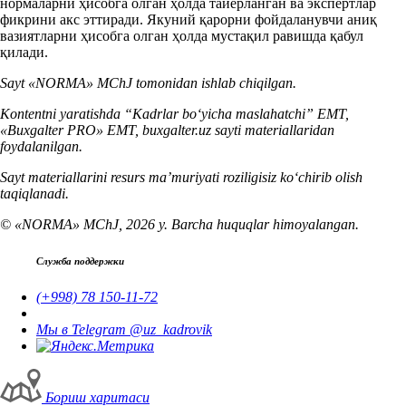
нормаларни ҳисобга олган ҳолда тайёрланган ва экспертлар
фикрини акс эттиради. Якуний қарорни фойдаланувчи аниқ
вазиятларни ҳисобга олган ҳолда мустақил равишда қабул
қилади.
Sayt «NORMA» MChJ tomonidan ishlab chiqilgan.
Kontentni yaratishda “Kadrlar boʻyicha maslahatchi” EMT,
«Buxgalter PRO» EMT, buxgalter.uz sayti materiallaridan
foydalanilgan.
Sayt materiallarini resurs ma’muriyati roziligisiz koʻchirib olish
taqiqlanadi.
© «NORMA» MChJ, 2026 y. Barcha huquqlar himoyalangan.
Служба поддержки
(+998) 78 150-11-72
Мы в Telegram @uz_kadrovik
Бориш харитаси