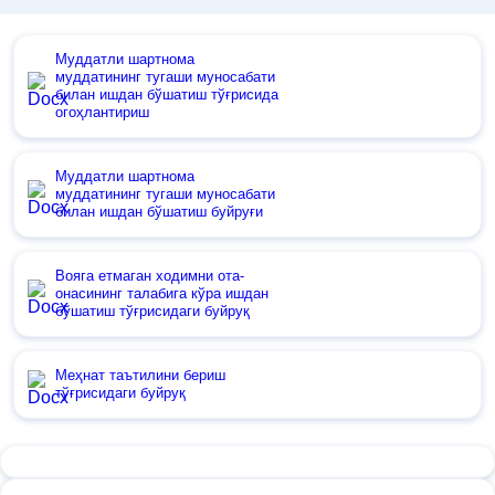
Муддатли шартнома
муддатининг тугаши муносабати
билан ишдан бўшатиш тўғрисида
огоҳлантириш
Муддатли шартнома
муддатининг тугаши муносабати
билан ишдан бўшатиш буйруғи
Вояга етмаган ходимни ота-
онасининг талабига кўра ишдан
бўшатиш тўғрисидаги буйруқ
Меҳнат таътилини бериш
тўғрисидаги буйруқ