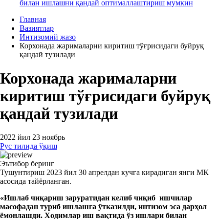
билан ишлашни қандай оптималлаштириш мумкин
Главная
Вазиятлар
Интизомий жазо
Корхонада жарималарни киритиш тўғрисидаги буйруқ
қандай тузилади
Корхонада жарималарни
киритиш тўғрисидаги буйруқ
қандай тузилади
2022 йил 23 ноябрь
Рус тилида ўқиш
Эътибор беринг
Тушунтириш 2023 йил 30 апрелдан кучга кирадиган янги МК
асосида тайёрланган.
«Ишлаб чиқариш заруратидан келиб чиқиб ишчилар
масофадан туриб ишлашга ўтказилди, интизом эса дарҳол
ёмонлашди. Ходимлар иш вақтида ўз ишлари билан