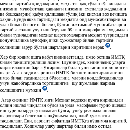
меҳнат тартиби қоидаларини, меҳнатга ҳақ тўлаш тўғрисидаги
низомни, мукофотлаш ҳақидаги низомни, сменалар жадвалини
ва бошқаларни) қабул қилишдан тўлиқ ёки қисман воз кечишга
ҳақли. Бунда якка тартибдаги меҳнатга оид муносабатларни ва
улар билан бевосита боғлиқ бўлган ижтимоий муносабатларни
тартибга солиш учун иш берувчи бўлган микрофирма ходимлар
билан тузиладиган меҳнат шартномаларига меҳнат тўғрисидаги
қонунчиликка мувофиқ ички ҳужжатлар билан тартибга
солиниши зарур бўлган шартларни киритиши керак
.
Ҳар бир ходим ишга қабул қилинаётганда имзо остида ИМТҚ
билан таништирилиши лозим. Шунингдек, кейинчалик уларга
киритиладиган барча ўзгаришлар билан уни таништиришингиз
шарт. Агар ходимларингиз ИМТҚ билан таништирилганини
имзо билан тасдиқлаган бўлсагина уларни қоидабузарликлар
учун жавобгарликка тортишингиз, шу жумладан жарима
солишингиз мумкин
.
Агар сизнинг ИМТҚ янги Меҳнат кодекси кучга киришидан
олдин ишлаб чиқилган бўлса ва унда масофадан туриб ишлаш
иш тури назарда тутилмаган бўлса, ушбу режимда ишлаш
шароитлари белгиланганқўшимча маҳаллий ҳужжатни
тасдиқланг. Ёки, вариант сифатида ИМТҚга қўшимча киритиб,
тасдиқланг. Ходимлар ушбу шартлар билан имзо остида