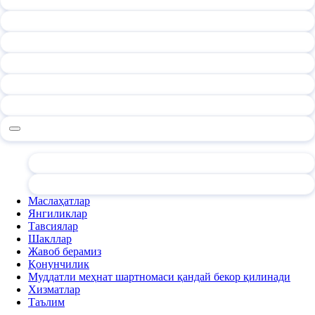
Маслаҳатлар
Янгиликлар
Тавсиялар
Шакллар
Жавоб берамиз
Қонунчилик
Муддатли меҳнат шартномаси қандай бекор қилинади
Хизматлар
Таълим