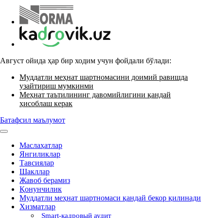
Август ойида ҳар бир ходим учун фойдали бўлади:
Муддатли меҳнат шартномасини доимий равишда
узайтириш мумкинми
Меҳнат таътилининг давомийлигини қандай
ҳисоблаш керак
Батафсил маълумот
Маслаҳатлар
Янгиликлар
Тавсиялар
Шакллар
Жавоб берамиз
Қонунчилик
Муддатли меҳнат шартномаси қандай бекор қилинади
Хизматлар
Smart-кадровый аудит