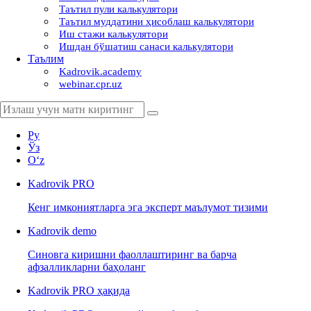
Таътил пули калькулятори
Таътил муддатини ҳисоблаш калькулятори
Иш стажи калькулятори
Ишдан бўшатиш санаси калькулятори
Таълим
Kadrovik.academy
webinar.cpr.uz
Ру
Ўз
Oʻz
Kadrovik
PRO
Кенг имкониятларга эга эксперт маълумот тизими
Kadrovik
demo
Синовга киришни фаоллаштиринг ва барча
афзалликларни баҳоланг
Kadrovik PRO ҳақида