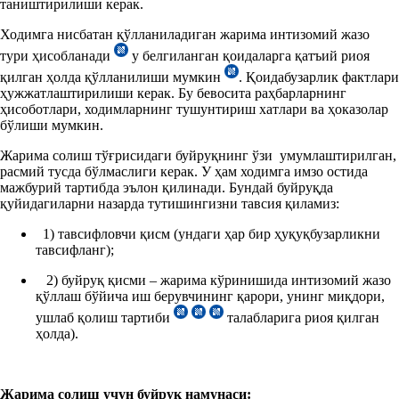
таништирилиши керак.
Ходимга нисбатан қўлланиладиган жарима интизомий жазо
тури ҳисобланади
у белгиланган қоидаларга қатъий риоя
қилган ҳолда қўлланилиши мумкин
. Қоидабузарлик фактлари
ҳужжатлаштирилиши керак. Бу бевосита раҳбарларнинг
ҳисоботлари, ходимларнинг тушунтириш хатлари ва ҳоказолар
бўлиши мумкин.
Жарима солиш тўғрисидаги буйруқнинг ўзи умумлаштирилган,
расмий тусда бўлмаслиги керак. У ҳам ходимга имзо остида
мажбурий тартибда эълон қилинади. Бундай буйруқда
қуйидагиларни назарда тутишингизни тавсия қиламиз:
1) тавсифловчи қисм (ундаги ҳар бир ҳуқуқбузарликни
тавсифланг);
2) буйруқ қисми – жарима кўринишида интизомий жазо
қўллаш бўйича иш берувчининг қарори, унинг миқдори,
ушлаб қолиш тартиби
талабларига риоя қилган
ҳолда).
Жарима солиш учун буйруқ намунаси: