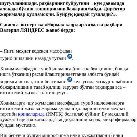
шуғулланишади, раҳбарнинг буйруғини – кун давомида
алоқада бўлиш топшириғини бажаришмайди.
Директор
жарималар қўлламоқчи. Буйруқ қандай тузилади?».
Саволга эксперт ва «Норма» кадрлар хизмати раҳбари
Валерия ЛЯНДРЕС жавоб берди:
– Янги меҳнат кодекси масофадан
туриб ишлашни назарда тутади
.
Ходим масофадан туриб ишлашга (ишга қабул қилиш, бошқа
ишга ўтказиш) расмийлаштирилаётганда албатта бундай
ходимга иш вақтини белгиланг
келгусида мазкур талабнинг
бажарилишини талаб қилиш, зарурат бўлган тақдирда эса –
интизомий жазога тортиш учун.
Ходимларга, шу жумладан масофадан туриб ишловчиларга
интизомий жазо ва жарима қўллаш ҳолларини ички меҳнат
тартиби
қоидаларида
(ИМТҚ) белгилаб қўйинг. Бу маҳаллий
ҳужжат барча кохоналарда тасдиқланиши керак, микрофирмалар
бундан мустасно.
Иш берувчи бўлган микрофирма ички ҳужжатларни (ички