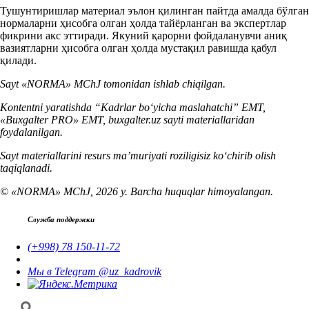
Тушунтиришлар материал эълон қилинган пайтда амалда бўлган
нормаларни ҳисобга олган ҳолда тайёрланган ва экспертлар
фикрини акс эттиради. Якуний қарорни фойдаланувчи аниқ
вазиятларни ҳисобга олган ҳолда мустақил равишда қабул
қилади.
Sayt «NORMA» MChJ tomonidan ishlab chiqilgan.
Kontentni yaratishda “Kadrlar boʻyicha maslahatchi” EMT,
«Buxgalter PRO» EMT, buxgalter.uz sayti materiallaridan
foydalanilgan.
Sayt materiallarini resurs ma’muriyati roziligisiz koʻchirib olish
taqiqlanadi.
© «NORMA» MChJ, 2026 y. Barcha huquqlar himoyalangan.
Служба поддержки
(+998) 78 150-11-72
Мы в Telegram @uz_kadrovik