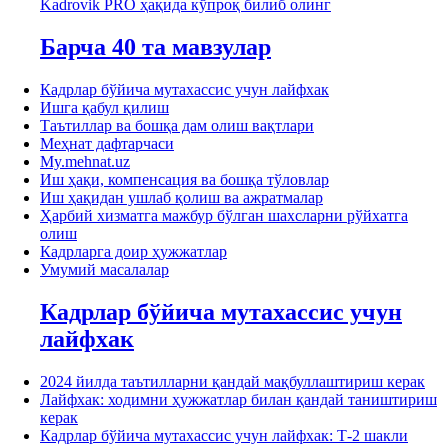
Kadrovik PRO ҳақида кўпроқ билиб олинг
Барча 40 та мавзулар
Кадрлар бўйича мутахассис учун лайфхак
Ишга қабул қилиш
Таътиллар ва бошқа дам олиш вақтлари
Меҳнат дафтарчаси
My.mehnat.uz
Иш ҳақи, компенсация ва бошқа тўловлар
Иш ҳақидан ушлаб қолиш ва ажратмалар
Ҳарбий хизматга мажбур бўлган шахсларни рўйхатга
олиш
Кадрларга доир ҳужжатлар
Умумий масалалар
Кадрлар бўйича мутахассис учун
лайфхак
2024 йилда таътилларни қандай мақбуллаштириш керак
Лайфхак: ходимни ҳужжатлар билан қандай таништириш
керак
Кадрлар бўйича мутахассис учун лайфхак: Т-2 шакли