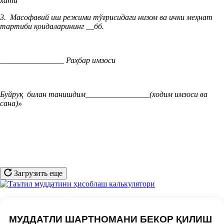
хати
3. Масофавий иш режими тўғрисидаги низом ва ички меҳнат
тартиби қоидаларининг __бб.
________________
Раҳбар имзоси
Буйруқ билан танишдим________________(ходим имзоси ва
сана)»
Загрузить еще
МУДДАТЛИ ШАРТНОМАНИ БЕКОР ҚИЛИШ