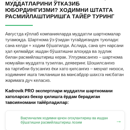
МУДДАТЛАРИНИ ЎТКАЗИБ
ЮБОРДИНГИЗМИ? ХОДИМНИ ШТАТГА
РАСМИЙЛАШТИРИШГА ТАЙЁР ТУРИНГ
Августда кўплаб компанияларда муддатли шартномалар
тугамоқда. Шартнома ўз-ўзидан тугайдигандек туюлади:
сана келди = ходим бўшатилди. Аслида, сана ҳеч нарсани
ҳал қилмайди: ишдан бўшатишни алоҳида ва зудлик
билан расмийлаштириш керак. Улгурмасангиз – шартнома
номуайан муддатга тузилган, деяверинг. Шошилсангиз
ва тартибни бузсангиз ёки хато қилсангиз – меҳнат низоси,
ходимнинг ишга тикланиши ва мансабдор шахсга нисбатан
жаримага дуч келасиз.
Kadrovik PRO экспертлари муддатли шартномани
хатоларсиз бекор қилишга ёрдам берадиган
тавсияномани тайёрладилар:
Вақтинчалик ходимни қачон огоҳлантириш ва ишдан
→
бўшатишни расмийлаштириш лозим