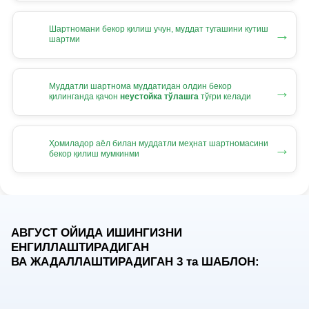
Шартномани бекор қилиш учун, муддат тугашини кутиш
→
шартми
Муддатли шартнома муддатидан олдин бекор
→
қилинганда қачон
неустойка тўлашга
тўғри келади
Ҳомиладор аёл билан муддатли меҳнат шартномасини
→
бекор қилиш мумкинми
АВГУСТ ОЙИДА ИШИНГИЗНИ
ЕНГИЛЛАШТИРАДИГАН
ВА ЖАДАЛЛАШТИРАДИГАН 3
та
ШАБЛОН: