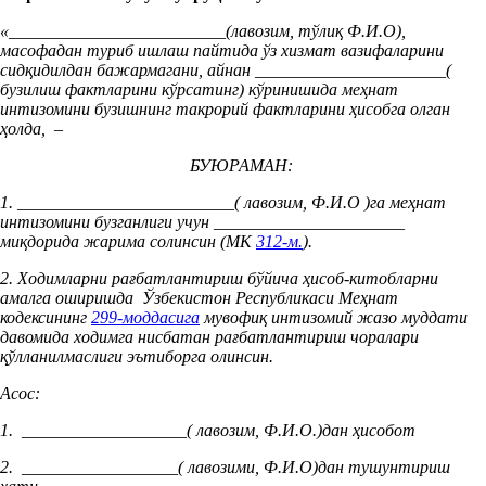
«_________________________(лавозим, тўлиқ Ф.И.О),
масофадан туриб ишлаш пайтида ўз хизмат вазифаларини
сидқидилдан бажармагани, айнан ______________________(
бузилиш фактларини кўрсатинг) кўринишида меҳнат
интизомини бузишнинг такрорий фактларини ҳисобга олган
ҳолда, –
БУЮРАМАН:
1. _________________________( лавозим, Ф.И.О )га меҳнат
интизомини бузганлиги учун ______________________
миқдорида жарима солинсин (МК
312-м.
).
2. Ходимларни рағбатлантириш бўйича ҳисоб-китобларни
амалга оширишда Ўзбекистон Республикаси Меҳнат
кодексининг
299
-
моддасига
мувофиқ интизомий жазо муддати
давомида ходимга нисбатан рағбатлантириш чоралари
қўлланилмаслиги эътиборга олинсин.
Асос:
1. ___________________( лавозим, Ф.И.О.)
дан ҳисобот
2. __________________( лавозими, Ф.И.О)
дан тушунтириш