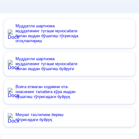
Муддатли шартнома
муддатининг тугаши муносабати
билан ишдан бўшатиш тўғрисида
огоҳлантириш
Муддатли шартнома
муддатининг тугаши муносабати
билан ишдан бўшатиш буйруғи
Вояга етмаган ходимни ота-
онасининг талабига кўра ишдан
бўшатиш тўғрисидаги буйруқ
Меҳнат таътилини бериш
тўғрисидаги буйруқ