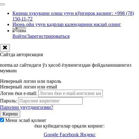
Кириш ҳуқуқини олиш учун қўнғироқ қилинг: +998 (78)
150-11-72
Июнь ойи учун кадрлар календарини юклаб олинг
Войти/Зарегистрироваться
Сайтда авторизация
norma.uz сайтидаги ўз ҳисоб ёзувингиздан фойдаланишингиз
мумкин
Неверный логин или пароль
Неверный логин или email
Логин ёки e-mail:
Пароль:
Паролни унутдингизми?
Мени эслаб қолинг
ёки қуйидагилар орқали киринг:
Google
Facebook
Яндекс