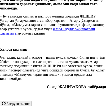
янгилашга ҳаракат қиляпмиз, аммо 500 коди билан хато
чиқмоқда.
– Бу вазиятда ҳам янги паспорт олишда ходимда ЖШШИР
ўзгарган-ўзгармаганига эътибор қаратинг. Агар у ўзгармаган
бўлса, «Маълумотларни янгилаш» функциясидан фойдаланинг,
агар ўзгарган бўлса, ёрдам учун
ЯММТ қўллаб-қувватлаш
хизматига
мурожаат қилинг.
Хулоса қиламиз:
Чет эллик қандай паспорт – яшаш рухсатномаси билан янги ёки
Ўзбекистон фуқароси паспортини олгани муҳим эмас. Агар
тизимда ходимнинг битта ЖШШИРи акс этаётган бўлса, лекин
янги паспорт олаётганда унга бошқаси берилган бўлса, бу ҳолат
тизимда «Маълумотларни янгилаш» тугмаси орқали
ҳал
қилинмайди
.
Саида ЖАНИЗАКОВА тайёрлади
Загрузить еще