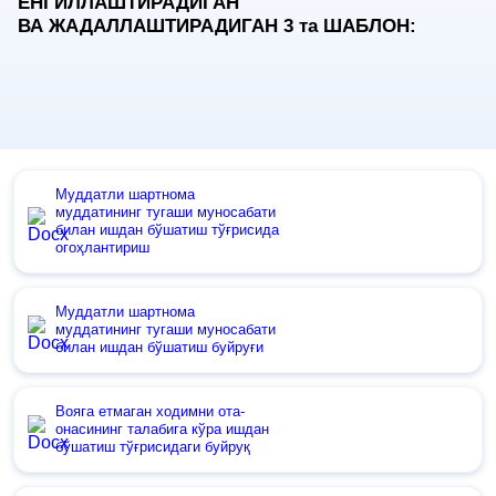
ЕНГИЛЛАШТИРАДИГАН
ВА ЖАДАЛЛАШТИРАДИГАН 3
та
ШАБЛОН:
Муддатли шартнома
муддатининг тугаши муносабати
билан ишдан бўшатиш тўғрисида
огоҳлантириш
Муддатли шартнома
муддатининг тугаши муносабати
билан ишдан бўшатиш буйруғи
Вояга етмаган ходимни ота-
онасининг талабига кўра ишдан
бўшатиш тўғрисидаги буйруқ