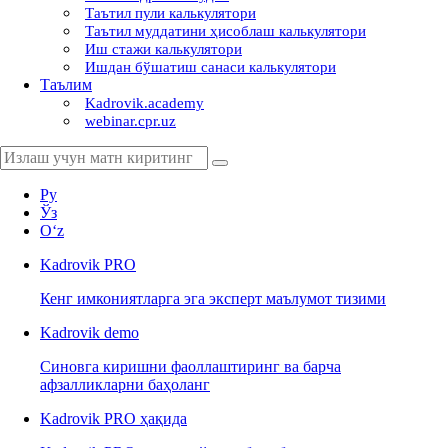
Таътил пули калькулятори
Таътил муддатини ҳисоблаш калькулятори
Иш стажи калькулятори
Ишдан бўшатиш санаси калькулятори
Таълим
Kadrovik.academy
webinar.cpr.uz
Ру
Ўз
Oʻz
Kadrovik
PRO
Кенг имкониятларга эга эксперт маълумот тизими
Kadrovik
demo
Синовга киришни фаоллаштиринг ва барча
афзалликларни баҳоланг
Kadrovik PRO ҳақида