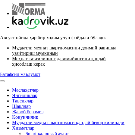
Август ойида ҳар бир ходим учун фойдали бўлади:
Муддатли меҳнат шартномасини доимий равишда
узайтириш мумкинми
Меҳнат таътилининг давомийлигини қандай
ҳисоблаш керак
Батафсил маълумот
Маслаҳатлар
Янгиликлар
Тавсиялар
Шакллар
Жавоб берамиз
Қонунчилик
Муддатли меҳнат шартномаси қандай бекор қилинади
Хизматлар
Smart-кадровый аудит