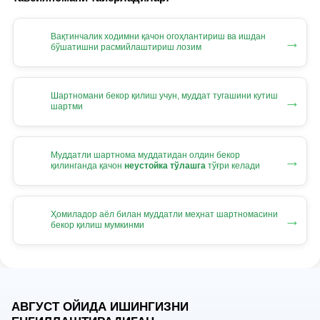
Вақтинчалик ходимни қачон огоҳлантириш ва ишдан
→
бўшатишни расмийлаштириш лозим
Шартномани бекор қилиш учун, муддат тугашини кутиш
→
шартми
Муддатли шартнома муддатидан олдин бекор
→
қилинганда қачон
неустойка тўлашга
тўғри келади
Ҳомиладор аёл билан муддатли меҳнат шартномасини
→
бекор қилиш мумкинми
АВГУСТ ОЙИДА ИШИНГИЗНИ