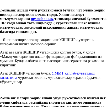
1-в
азият
: яшаш
учун рухсатномаси бўлган
чет
э
л
лик
ходим
яқинда паспортини
алмаштир
ди.
Унинг
паспорт
маълумотларини
my.mehnat.uz
тизимида
янгила
б бўлмаяпти.
107 коди билан хато чиқмоқда ( кўрсатилган шахс бўйича
маълумотлар жисмоний шахсларнинг давлат маълумотлар
базасида топилмади).
– Янги паспорт олганда ходимнинг ЖШШИРи ўзгарган-
ўзгармаганлигига эътибор беринг.
Агар аввалги ЖШШИР ўзгаришсиз қолган бўлса, у ҳолда
«Маълумотларни янгилаш» функциясидан фойдаланишингиз
мумкин. Бунда албатта янги паспортнинг серияси ва рақамини
киритинг.
Агар ЖШШИР ўзгарган бўлса,
ЯММТ қўллаб-қувватлаш
хизматига
мурожаат қилинг, мутахассислар керакли ёрдамни
кўрсатадилар.
2-вазият
: илгари ходим яшаш учун рухсатномаси бўлган чет
эллик сифатида расмийлаштирилган эди, аммо эндиликда
ўзбек паспортини олди. Биз унинг маълумотларини тизимда