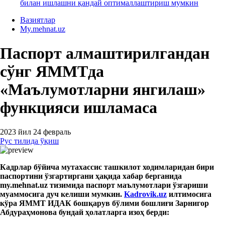
билан ишлашни қандай оптималлаштириш мумкин
Вазиятлар
My.mehnat.uz
Паспорт алмаштирилгандан
сўнг ЯММТда
«Маълумотларни янгилаш»
функцияси ишламаса
2023 йил 24 февраль
Рус тилида ўқиш
Кадрлар бўйича мутахассис ташкилот ходимларидан бири
паспортини ўзгартиргани ҳақида хабар берганида
my.mehnat.uz тизимида паспорт маълумотлари ўзгариши
муаммосига дуч келиши мумкин.
Kadrovik.uz
илтимосига
кўра ЯММТ ИДАК
бошқарув бўлими бошлиғи Зарнигор
Абдура
ҳ
м
о
нова
бундай ҳолатларга
изоҳ берди: