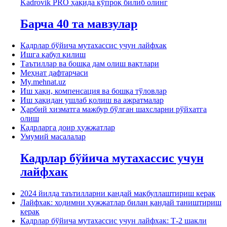
Kadrovik PRO ҳақида кўпроқ билиб олинг
Барча 40 та мавзулар
Кадрлар бўйича мутахассис учун лайфхак
Ишга қабул қилиш
Таътиллар ва бошқа дам олиш вақтлари
Меҳнат дафтарчаси
My.mehnat.uz
Иш ҳақи, компенсация ва бошқа тўловлар
Иш ҳақидан ушлаб қолиш ва ажратмалар
Ҳарбий хизматга мажбур бўлган шахсларни рўйхатга
олиш
Кадрларга доир ҳужжатлар
Умумий масалалар
Кадрлар бўйича мутахассис учун
лайфхак
2024 йилда таътилларни қандай мақбуллаштириш керак
Лайфхак: ходимни ҳужжатлар билан қандай таништириш
керак
Кадрлар бўйича мутахассис учун лайфхак: Т-2 шакли