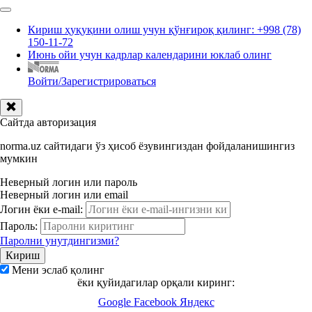
Кириш ҳуқуқини олиш учун қўнғироқ қилинг: +998 (78)
150-11-72
Июнь ойи учун кадрлар календарини юклаб олинг
Войти/Зарегистрироваться
Сайтда авторизация
norma.uz сайтидаги ўз ҳисоб ёзувингиздан фойдаланишингиз
мумкин
Неверный логин или пароль
Неверный логин или email
Логин ёки e-mail:
Пароль:
Паролни унутдингизми?
Мени эслаб қолинг
ёки қуйидагилар орқали киринг:
Google
Facebook
Яндекс