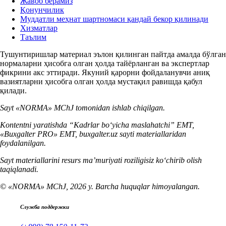
Жавоб берамиз
Қонунчилик
Муддатли меҳнат шартномаси қандай бекор қилинади
Хизматлар
Таълим
Тушунтиришлар материал эълон қилинган пайтда амалда бўлган
нормаларни ҳисобга олган ҳолда тайёрланган ва экспертлар
фикрини акс эттиради. Якуний қарорни фойдаланувчи аниқ
вазиятларни ҳисобга олган ҳолда мустақил равишда қабул
қилади.
Sayt «NORMA» MChJ tomonidan ishlab chiqilgan.
Kontentni yaratishda “Kadrlar boʻyicha maslahatchi” EMT,
«Buxgalter PRO» EMT, buxgalter.uz sayti materiallaridan
foydalanilgan.
Sayt materiallarini resurs ma’muriyati roziligisiz koʻchirib olish
taqiqlanadi.
© «NORMA» MChJ, 2026 y. Barcha huquqlar himoyalangan.
Служба поддержки