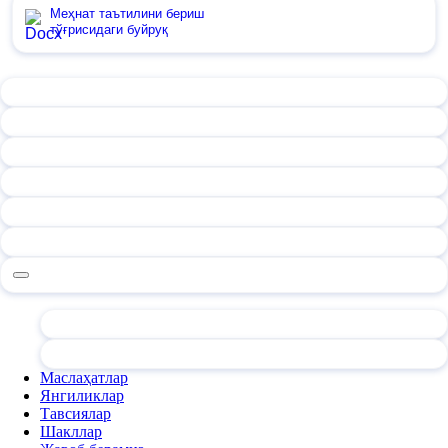
Меҳнат таътилини бериш
тўғрисидаги буйруқ
Маслаҳатлар
Янгиликлар
Тавсиялар
Шакллар