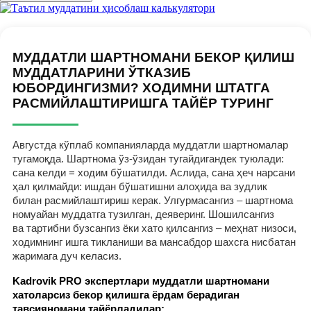
МУДДАТЛИ ШАРТНОМАНИ БЕКОР ҚИЛИШ
МУДДАТЛАРИНИ ЎТКАЗИБ
ЮБОРДИНГИЗМИ? ХОДИМНИ ШТАТГА
РАСМИЙЛАШТИРИШГА ТАЙЁР ТУРИНГ
Августда кўплаб компанияларда муддатли шартномалар
тугамоқда. Шартнома ўз-ўзидан тугайдигандек туюлади:
сана келди = ходим бўшатилди. Аслида, сана ҳеч нарсани
ҳал қилмайди: ишдан бўшатишни алоҳида ва зудлик
билан расмийлаштириш керак. Улгурмасангиз – шартнома
номуайан муддатга тузилган, деяверинг. Шошилсангиз
ва тартибни бузсангиз ёки хато қилсангиз – меҳнат низоси,
ходимнинг ишга тикланиши ва мансабдор шахсга нисбатан
жаримага дуч келасиз.
Kadrovik PRO экспертлари муддатли шартномани
хатоларсиз бекор қилишга ёрдам берадиган
тавсияномани тайёрладилар: