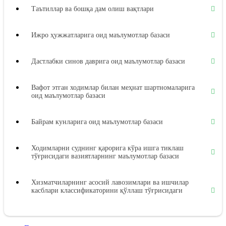
Таътиллар ва бошқа дам олиш вақтлари
Ижро ҳужжатларига оид маълумотлар базаси
Дастлабки синов даврига оид маълумотлар базаси
Вафот этган ходимлар билан меҳнат шартномаларига
оид маълумотлар базаси
Байрам кунларига оид маълумотлар базаси
Ходимларни суднинг қарорига кўра ишга тиклаш
тўғрисидаги вазиятларнинг маълумотлар базаси
Хизматчиларнинг асосий лавозимлари ва ишчилар
касблари классификаторини қўллаш тўғрисидаги
вазиятларнинг маълумотлар базаси
Меҳнат дафтарчалари бланкаларини расмийлаштириш