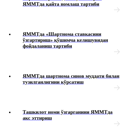
ЯММТда қайта номлаш тартиби
ЯММТда «Шартнома ставкасини
ўзгартириш» қўшимча келишувидан
фойдаланиш тартиби
ЯММТда шартнома синов муддати билан
тузилганлигини кўрсатиш
Ташкилот номи ўзгарганини ЯММТда
акс эттириш