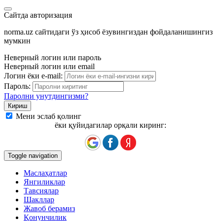
Сайтда авторизация
norma.uz сайтидаги ўз ҳисоб ёзувингиздан фойдаланишингиз
мумкин
Неверный логин или пароль
Неверный логин или email
Логин ёки e-mail:
Пароль:
Паролни унутдингизми?
Мени эслаб қолинг
ёки қуйидагилар орқали киринг:
Toggle navigation
Маслаҳатлар
Янгиликлар
Тавсиялар
Шакллар
Жавоб берамиз
Қонунчилик