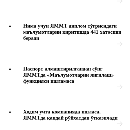
Бошқа ишга ўтиш, ўриндошлик
Нима учун ЯММТ диплом тўғрисидаги
Меҳнат шароитларининг ўзгариши
маълумотларни киритишда 441 хатосини
беради
Иш вақти
Меҳнат шартномасини бекор қилиш
Паспорт алмаштирилгандан сўнг
Имтиёзлар
ЯММТда «Маълумотларни янгилаш»
функцияси ишламаса
Ходимларнинг ижтимоий таъминоти
Хизмат сафарлари
Ходим учта компанияда ишласа,
Ишга қабул қилиш
ЯММТда қандай рўйхатдан ўтказилади