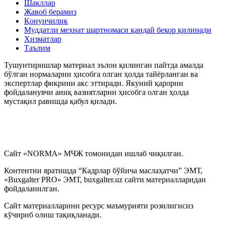
Шакллар
Жавоб берамиз
Қонунчилик
Муддатли меҳнат шартномаси қандай бекор қилинади
Хизматлар
Таълим
Тушунтиришлар материал эълон қилинган пайтда амалда
бўлган нормаларни ҳисобга олган ҳолда тайёрланган ва
экспертлар фикрини акс эттиради. Якуний қарорни
фойдаланувчи аниқ вазиятларни ҳисобга олган ҳолда
мустақил равишда қабул қилади.
Сайт «NORMA» МЧЖ томонидан ишлаб чиқилган.
Контентни яратишда “Кадрлар бўйича маслаҳатчи” ЭМТ,
«Buxgalter PRO» ЭМТ, buxgalter.uz сайти материалларидан
фойдаланилган.
Сайт материалларини ресурс маъмурияти розилигисиз
кўчириб олиш тақиқланади.