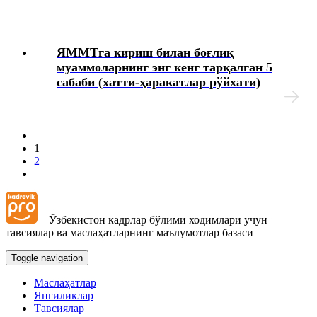
ЯММТга кириш билан боғлиқ
муаммоларнинг энг кенг тарқалган 5
сабаби (хатти-ҳаракатлар рўйхати)
1
2
– Ўзбекистон кадрлар бўлими ходимлари учун
тавсиялар ва маслаҳатларнинг маълумотлар базаси
Toggle navigation
Маслаҳатлар
Янгиликлар
Тавсиялар