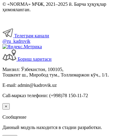
© «NORMA» МЧЖ, 2021–2025 й. Барча ҳуқуқлар
ҳимояланган.
Телеграм канали
@ru_kadrovik
Бориш харитаси
Манзил: Ўзбекистон, 100105,
Тошкент ш., Миробод тум., Толлимаржон кўч., 1/1.
E-mail: admin@kadrovik.uz
Call-марказ телефони: (+998)78 150-11-72
×
Сообщение
Данный модуль находится в стадии разработки.