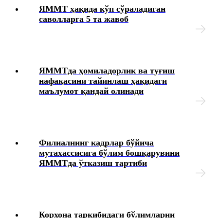
ЯММТ ҳақида кўп сўраладиган
саволларга 5 та жавоб
Меҳнат муносабатларининг индивидуал
шаклларининг хусусиятлари
Амалиёт ва стажировка
ЯММТда ҳомиладорлик ва туғиш
Ижтимоий таъминот
нафақасини тайинлаш ҳақидаги
маълумот қандай олинади
Иш берувчи томонидан йўл қўйиладиган хатолар ва
уларни тузатиш тартиби
Меҳнат дафтарчаси
Филиалнинг кадрлар бўйича
мутахассисига бўлим бошқарувини
ЯММТда ўтказиш тартиби
Меҳнат шартномаси
HR-менежмент
Янги таҳрирдаги Меҳнат кодекси
Корхона таркибидаги бўлимларни