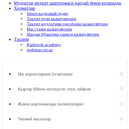
Муддатли меҳнат шартномаси қандай бекор қилинади
Хизматлар
Smart-кадровый аудит
Таътил пули калькулятори
Таътил муддатини ҳисоблаш калькулятори
Иш стажи калькулятори
Ишдан бўшатиш санаси калькулятори
Таълим
Kadrovik.academy
webinar.cpr.uz
Иш шароитларини ўзгартириш
Кадрлар бўйича мутахассис учун лайфхак
Жамоа шартномалари (келишувлари)
Умумий масалалар