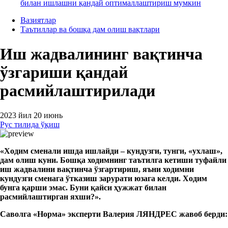
билан ишлашни қандай оптималлаштириш мумкин
Вазиятлар
Таътиллар ва бошқа дам олиш вақтлари
Иш жадвалининг вақтинча
ўзгариши қандай
расмийлаштирилади
2023 йил 20 июнь
Рус тилида ўқиш
«Ходим смена
ли ишда
ишлайди – кундуз
ги
,
тунги
, «ухлаш»,
дам олиш куни. Бошқа ходимнинг таътилга кетиши туфайли
иш жадвалини вақтинча ўзгартириш, яъни ходимни
кундузги сменага ўтказиш зарур
ати юзага келди. Ходим
бунга қарши эмас. Буни қайси ҳужжат билан
расмийлаштирган яхши?».
Саволга «Норм
а
»
э
ксперти Валерия ЛЯНДРЕС жавоб берди: