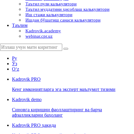
Таътил пули калькулятори
Таътил муддатини ҳисоблаш калькулятори
Иш стажи калькулятори
Ишдан бўшатиш санаси калькулятори
Таълим
Kadrovik.academy
webinar.cpr.uz
Ру
Ўз
Oʻz
Kadrovik
PRO
Кенг имкониятларга эга эксперт маълумот тизими
Kadrovik
demo
Синовга киришни фаоллаштиринг ва барча
афзалликларни баҳоланг
Kadrovik PRO ҳақида