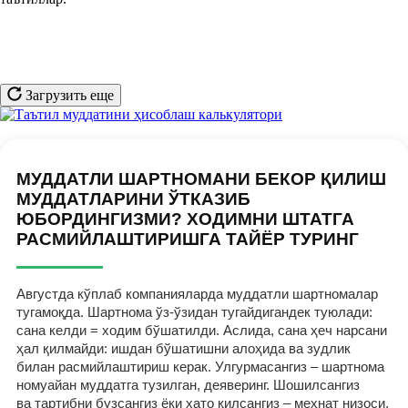
Загрузить еще
МУДДАТЛИ ШАРТНОМАНИ БЕКОР ҚИЛИШ
МУДДАТЛАРИНИ ЎТКАЗИБ
ЮБОРДИНГИЗМИ? ХОДИМНИ ШТАТГА
РАСМИЙЛАШТИРИШГА ТАЙЁР ТУРИНГ
Августда кўплаб компанияларда муддатли шартномалар
тугамоқда. Шартнома ўз-ўзидан тугайдигандек туюлади:
сана келди = ходим бўшатилди. Аслида, сана ҳеч нарсани
ҳал қилмайди: ишдан бўшатишни алоҳида ва зудлик
билан расмийлаштириш керак. Улгурмасангиз – шартнома
номуайан муддатга тузилган, деяверинг. Шошилсангиз
ва тартибни бузсангиз ёки хато қилсангиз – меҳнат низоси,