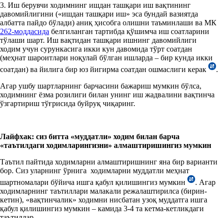
3. Иш берувчи ходимнинг ишдан ташқари иш вақтининг
давомийлигини («ишдан ташқари иш» эса бундай вазиятда
албатта пайдо бўлади) аниқ ҳисобга олишни таъминлаши ва МК
262-моддасида
белгиланган тартибда қўшимча иш соатларини
тўлаши шарт. Иш вақтидан ташқари ишнинг давомийлиги
ходим учун сурункасига икки кун давомида тўрт соатдан
(меҳнат шароитлари ноқулай бўлган ишларда – бир кунда икки
соатдан) ва йилига бир юз йигирма соатдан ошмаслиги керак
.
Агар ушбу шартларнинг барчасини бажариш мумкин бўлса,
ходимнинг ёзма розилиги билан унинг иш жадвалини вақтинча
ўзгартириш тўғрисида буйруқ чиқаринг.
Лайфхак: сиз битта «муддатли» ходим билан барча
«таътилдаги ходимларингизни» алмаштиришингиз мумкин
Таътил пайтида ходимларни алмаштиришнинг яна бир варианти
бор. Сиз уларнинг ўрнига ходимларни муддатли меҳнат
шартномалари бўйича ишга қабул қилишингиз мумкин
. Агар
ходимларнинг таътиллари малакали режалаштирилса (бирин-
кетин), «вақтинчалик» ходимни нисбатан узоқ муддатга ишга
қабул қилишингиз мумкин – камида 3-4 та кетма-кетликдаги
таътиллар.