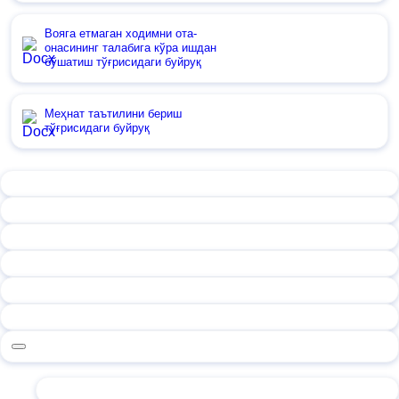
Вояга етмаган ходимни ота-
онасининг талабига кўра ишдан
бўшатиш тўғрисидаги буйруқ
Меҳнат таътилини бериш
тўғрисидаги буйруқ