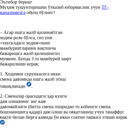
Эътибор беринг
Муҳим тушунтиришни ўтказиб юбормаслик учун
ТГ-
каналимизга
обуна бўлинг!
– Агар ишга жалб қилинаётган
ходим рози бўлса, сиз уни
«таътилдаги ходим»нинг
мажбуриятларини вақтинча
бажаришга жалб қилишингиз
мумкин. Бунда 3 та мажбурий шарт
бажарилиши керак:
1. Ходимни сурункасига икки
смена давомида ишга жалб этиш
тақиқланади
.
2. Сменалар орасидаги ҳар кунги
дам олишнинг энг кам
давомийлиги (битта смена охиридан то кейинги смена
бошланишига қадар) дам олиш ва овқатланиш учун танаффус
вақти билан бирга камида ўн икки соатни ташкил этиши керак
.