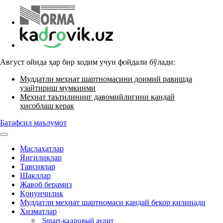
Август ойида ҳар бир ходим учун фойдали бўлади:
Муддатли меҳнат шартномасини доимий равишда
узайтириш мумкинми
Меҳнат таътилининг давомийлигини қандай
ҳисоблаш керак
Батафсил маълумот
Маслаҳатлар
Янгиликлар
Тавсиялар
Шакллар
Жавоб берамиз
Қонунчилик
Муддатли меҳнат шартномаси қандай бекор қилинади
Хизматлар
Smart-кадровый аудит