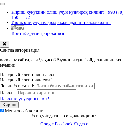
Кириш ҳуқуқини олиш учун қўнғироқ қилинг: +998 (78)
150-11-72
Июнь ойи учун кадрлар календарини юклаб олинг
Войти/Зарегистрироваться
Сайтда авторизация
norma.uz сайтидаги ўз ҳисоб ёзувингиздан фойдаланишингиз
мумкин
Неверный логин или пароль
Неверный логин или email
Логин ёки e-mail:
Пароль:
Паролни унутдингизми?
Мени эслаб қолинг
ёки қуйидагилар орқали киринг:
Google
Facebook
Яндекс