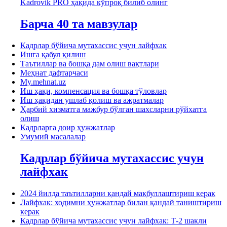
Kadrovik PRO ҳақида кўпроқ билиб олинг
Барча 40 та мавзулар
Кадрлар бўйича мутахассис учун лайфхак
Ишга қабул қилиш
Таътиллар ва бошқа дам олиш вақтлари
Меҳнат дафтарчаси
My.mehnat.uz
Иш ҳақи, компенсация ва бошқа тўловлар
Иш ҳақидан ушлаб қолиш ва ажратмалар
Ҳарбий хизматга мажбур бўлган шахсларни рўйхатга
олиш
Кадрларга доир ҳужжатлар
Умумий масалалар
Кадрлар бўйича мутахассис учун
лайфхак
2024 йилда таътилларни қандай мақбуллаштириш керак
Лайфхак: ходимни ҳужжатлар билан қандай таништириш
керак
Кадрлар бўйича мутахассис учун лайфхак: Т-2 шакли