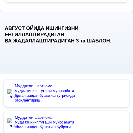
АВГУСТ ОЙИДА ИШИНГИЗНИ
ЕНГИЛЛАШТИРАДИГАН
ВА ЖАДАЛЛАШТИРАДИГАН 3
та
ШАБЛОН:
Муддатли шартнома
муддатининг тугаши муносабати
билан ишдан бўшатиш тўғрисида
огоҳлантириш
Муддатли шартнома
муддатининг тугаши муносабати
билан ишдан бўшатиш буйруғи