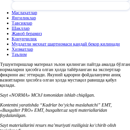
Маслаҳатлар
Янгиликлар
Тавсиялар
Шакллар
Жавоб берамиз
Қонунчилик
Муддатли меҳнат шартномаси қандай бекор қилинади
Хизматлар
Таълим
Тушунтиришлар материал эълон қилинган пайтда амалда бўлган
нормаларни ҳисобга олган ҳолда тайёрланган ва экспертлар
фикрини акс эттиради. Якуний қарорни фойдаланувчи аниқ
вазиятларни ҳисобга олган ҳолда мустақил равишда қабул
қилади.
Sayt «NORMA» MChJ tomonidan ishlab chiqilgan.
Kontentni yaratishda “Kadrlar boʻyicha maslahatchi” EMT,
«Buxgalter PRO» EMT, buxgalter.uz sayti materiallaridan
foydalanilgan.
Sayt materiallarini resurs ma’muriyati roziligisiz koʻchirib olish