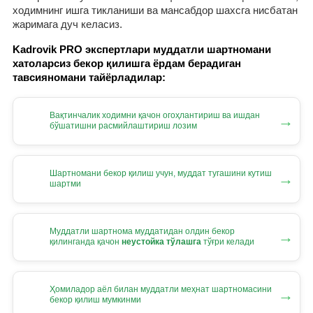
ходимнинг ишга тикланиши ва мансабдор шахсга нисбатан
жаримага дуч келасиз.
Kadrovik PRO экспертлари муддатли шартномани
хатоларсиз бекор қилишга ёрдам берадиган
тавсияномани тайёрладилар:
Вақтинчалик ходимни қачон огоҳлантириш ва ишдан
→
бўшатишни расмийлаштириш лозим
Шартномани бекор қилиш учун, муддат тугашини кутиш
→
шартми
Муддатли шартнома муддатидан олдин бекор
→
қилинганда қачон
неустойка тўлашга
тўғри келади
Ҳомиладор аёл билан муддатли меҳнат шартномасини
→
бекор қилиш мумкинми