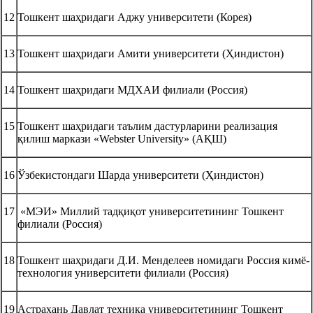
12
Тошкент шаҳридаги Аджу университети (Корея)
13
Тошкент шаҳридаги Амити университети (Ҳиндистон)
14
Тошкент шаҳридаги МДХАИ филиали (Россия)
15
Тошкент шаҳридаги таълим дастурларини реализация
қилиш маркази «Webster University» (АҚШ)
16
Ўзбекистондаги Шарда университети (Ҳиндистон)
17
«МЭИ» Миллий тадқиқот университетининг Тошкент
филиали (Россия)
18
Тошкент шаҳридаги Д.И. Менделеев номидаги Россия кимё-
технология университети филиали (Россия)
19
Астрахань Давлат техника университетининг Тошкент