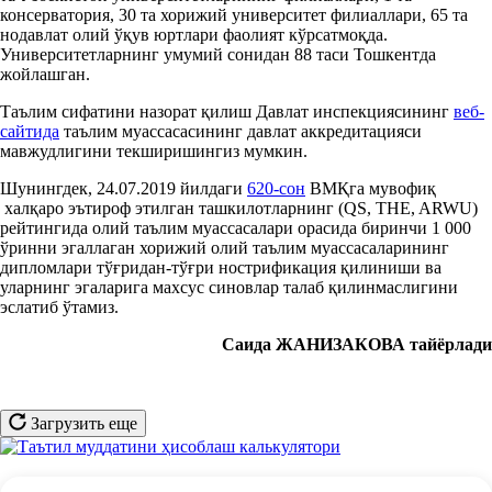
консерватория, 30 та хорижий университет филиаллари, 65 та
нодавлат олий ўқув юртлари фаолият кўрсатмоқда.
Университетларнинг умумий сонидан 88 таси Тошкентда
жойлашган.
Таълим сифатини назорат қилиш Давлат инспекциясининг
веб-
сайтида
таълим муассасасининг давлат аккредитацияси
мавжудлигини текширишингиз мумкин.
Шунингдек, 24.07.2019 йилдаги
620-сон
ВМҚга мувофиқ
халқаро эътироф этилган ташкилотларнинг (QS, THE, ARWU)
рейтингида олий таълим муассасалари орасида биринчи 1 000
ўринни эгаллаган хорижий олий таълим муассасаларининг
дипломлари тўғридан-тўғри нострификация қилиниши ва
уларнинг эгаларига махсус синовлар талаб қилинмаслигини
эслатиб ўтамиз.
Саида ЖАНИЗАКОВА
т
айёрла
ди
Загрузить еще