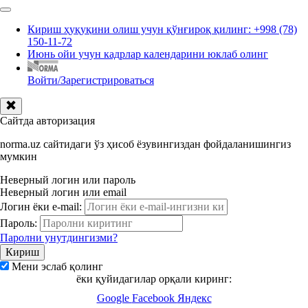
Кириш ҳуқуқини олиш учун қўнғироқ қилинг: +998 (78)
150-11-72
Июнь ойи учун кадрлар календарини юклаб олинг
Войти/Зарегистрироваться
Сайтда авторизация
norma.uz сайтидаги ўз ҳисоб ёзувингиздан фойдаланишингиз
мумкин
Неверный логин или пароль
Неверный логин или email
Логин ёки e-mail:
Пароль:
Паролни унутдингизми?
Мени эслаб қолинг
ёки қуйидагилар орқали киринг:
Google
Facebook
Яндекс