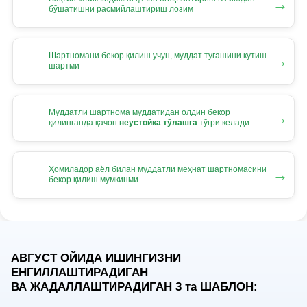
→
бўшатишни расмийлаштириш лозим
Шартномани бекор қилиш учун, муддат тугашини кутиш
→
шартми
Муддатли шартнома муддатидан олдин бекор
→
қилинганда қачон
неустойка тўлашга
тўғри келади
Ҳомиладор аёл билан муддатли меҳнат шартномасини
→
бекор қилиш мумкинми
АВГУСТ ОЙИДА ИШИНГИЗНИ
ЕНГИЛЛАШТИРАДИГАН
ВА ЖАДАЛЛАШТИРАДИГАН 3
та
ШАБЛОН: