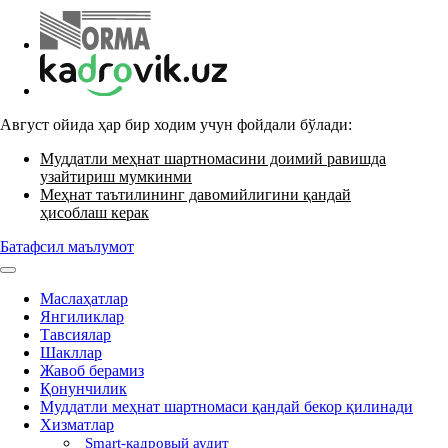
Август ойида ҳар бир ходим учун фойдали бўлади:
Муддатли меҳнат шартномасини доимий равишда
узайтириш мумкинми
Меҳнат таътилининг давомийлигини қандай
ҳисоблаш керак
Батафсил маълумот
Маслаҳатлар
Янгиликлар
Тавсиялар
Шакллар
Жавоб берамиз
Қонунчилик
Муддатли меҳнат шартномаси қандай бекор қилинади
Хизматлар
Smart-кадровый аудит