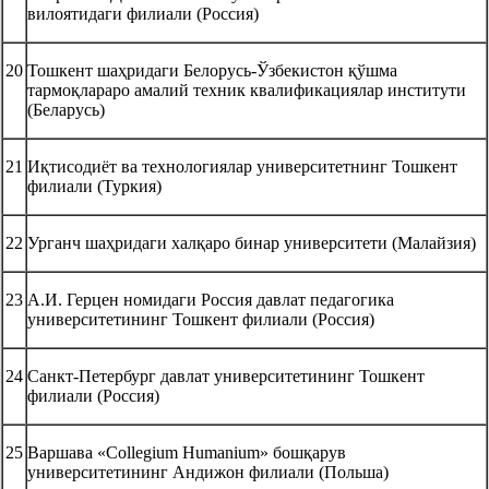
вилоятидаги филиали (Россия)
20
Тошкент шаҳридаги Белорусь-Ўзбекистон қўшма
тармоқлараро амалий техник квалификациялар институти
(Беларусь)
21
Иқтисодиёт ва технологиялар университетнинг Тошкент
филиали (Туркия)
22
Урганч шаҳридаги халқаро бинар университети (Малайзия)
23
А.И. Герцен номидаги Россия давлат педагогика
университетининг Тошкент филиали (Россия)
24
Санкт-Петербург давлат университетининг Тошкент
филиали (Россия)
25
Варшава «Collegium Humanium» бошқарув
университетининг Андижон филиали (Польша)