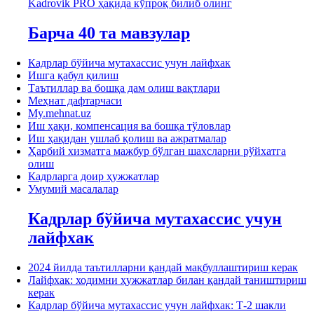
Kadrovik PRO ҳақида кўпроқ билиб олинг
Барча 40 та мавзулар
Кадрлар бўйича мутахассис учун лайфхак
Ишга қабул қилиш
Таътиллар ва бошқа дам олиш вақтлари
Меҳнат дафтарчаси
My.mehnat.uz
Иш ҳақи, компенсация ва бошқа тўловлар
Иш ҳақидан ушлаб қолиш ва ажратмалар
Ҳарбий хизматга мажбур бўлган шахсларни рўйхатга
олиш
Кадрларга доир ҳужжатлар
Умумий масалалар
Кадрлар бўйича мутахассис учун
лайфхак
2024 йилда таътилларни қандай мақбуллаштириш керак
Лайфхак: ходимни ҳужжатлар билан қандай таништириш
керак
Кадрлар бўйича мутахассис учун лайфхак: Т-2 шакли