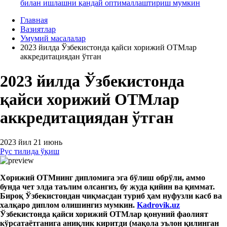
билан ишлашни қандай оптималлаштириш мумкин
Главная
Вазиятлар
Умумий масалалар
2023 йилда Ўзбекистонда қайси хорижий ОТМлар
аккредитациядан ўтган
2023 йилда Ўзбекистонда
қайси хорижий ОТМлар
аккредитациядан ўтган
2023 йил 21 июнь
Рус тилида ўқиш
Хорижий
ОТМ
нинг дипломига
э
га бўлиш обрўли, аммо
бунда
чет
э
лда таълим олсангиз, бу жуда қийин ва қиммат.
Бироқ
Ўзбекистондан чиқмасдан
туриб ҳам
нуфузли касб ва
халқаро диплом олишингиз мумкин.
Kadrovik.uz
Ўзбекистонда қайси хорижий
ОТМ
лар қонуний фаолият
кўрсатаётганига аниқлик киритди (
мақола
э
ълон қилинган