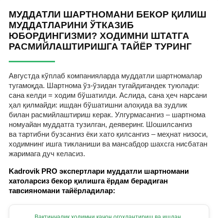
МУДДАТЛИ ШАРТНОМАНИ БЕКОР ҚИЛИШ
МУДДАТЛАРИНИ ЎТКАЗИБ
ЮБОРДИНГИЗМИ? ХОДИМНИ ШТАТГА
РАСМИЙЛАШТИРИШГА ТАЙЁР ТУРИНГ
Августда кўплаб компанияларда муддатли шартномалар
тугамоқда. Шартнома ўз-ўзидан тугайдигандек туюлади:
сана келди = ходим бўшатилди. Аслида, сана ҳеч нарсани
ҳал қилмайди: ишдан бўшатишни алоҳида ва зудлик
билан расмийлаштириш керак. Улгурмасангиз – шартнома
номуайан муддатга тузилган, деяверинг. Шошилсангиз
ва тартибни бузсангиз ёки хато қилсангиз – меҳнат низоси,
ходимнинг ишга тикланиши ва мансабдор шахсга нисбатан
жаримага дуч келасиз.
Kadrovik PRO экспертлари муддатли шартномани
хатоларсиз бекор қилишга ёрдам берадиган
тавсияномани тайёрладилар:
Вақтинчалик ходимни қачон огоҳлантириш ва ишдан