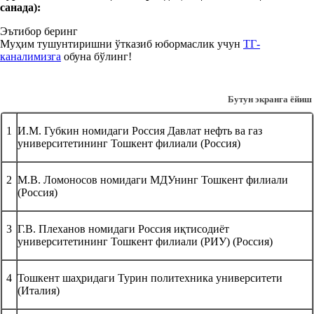
санада
):
Эътибор беринг
Муҳим тушунтиришни ўтказиб юбормаслик учун
ТГ-
каналимизга
обуна бўлинг!
Бутун экранга ёйиш
1
И.М. Губкин номидаги Россия Давлат нефть ва газ
университетининг Тошкент филиали (Россия)
2
М.В. Ломоносов номидаги МДУнинг Тошкент филиали
(Россия)
3
Г.В. Плеханов номидаги Россия иқтисодиёт
университетининг Тошкент филиали (РИУ) (Россия)
4
Тошкент шаҳридаги Турин политехника университети
(Италия)