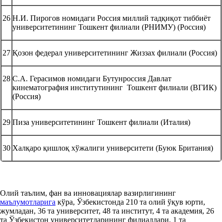
26
Н.И. Пирогов номидаги Россия миллий тадқиқот тиббиёт
университетининг Тошкент филиали (РНИМУ) (Россия)
27
Қозон федерал университетининг Жиззах филиали (Россия)
28
С.А. Герасимов номидаги Бутунроссия Давлат
кинематография институтининг Тошкент филиали (ВГИК)
(Россия)
29
Пиза университетининг Тошкент филиали (Италия)
30
Халқаро қишлоқ хўжалиги университети (Буюк Британия)
Олий таълим, фан ва инновациялар вазирлигининг
маълумотларига
кўра, Ўзбекистонда 210 та олий ўқув юрти,
жумладан, 36 та университет, 48 та институт, 4 та академия, 26
та Ўзбекистон университетларининг филиаллари, 1 та