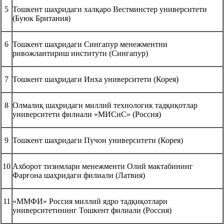
5
Тошкент шаҳридаги халқаро Вестминстер университети
(Буюк Британия)
6
Тошкент шаҳридаги Сингапур менежментни
ривожлантириш институти (Сингапур)
7
Тошкент шаҳридаги Инха университети (Корея)
8
Олмалиқ шаҳридаги миллий технологик тадқиқотлар
университети филиали «МИСиС» (Россия)
9
Тошкент шаҳридаги Пучон университети (Корея)
10
Ахборот тизимлари менежменти Олий мактабининг
Фарғона шаҳридаги филиали (Латвия)
11
«ММФИ» Россия миллий ядро тадқиқотлари
университетининг Тошкент филиали (Россия)