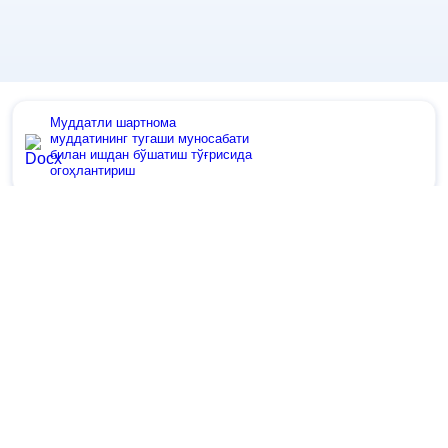
Муддатли шартнома
муддатининг тугаши муносабати
билан ишдан бўшатиш тўғрисида
огоҳлантириш
Муддатли шартнома
муддатининг тугаши муносабати
билан ишдан бўшатиш буйруғи
Вояга етмаган ходимни ота-
онасининг талабига кўра ишдан
бўшатиш тўғрисидаги буйруқ
Меҳнат таътилини бериш
тўғрисидаги буйруқ