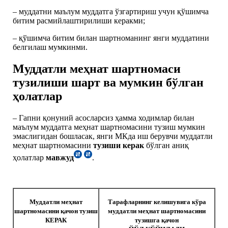
– муддатни маълум муддатга ўзгартириш учун қўшимча
битим расмийлаштирилиши керакми;
– қўшимча битим билан шартноманинг янги муддатини
белгилаш мумкинми.
Муддатли меҳнат шартномаси
тузилиши шарт ва мумкин бўлган
ҳолатлар
– Гапни қонуний асосларсиз ҳамма ходимлар билан
маълум муддатга меҳнат шартномасини тузиш мумкин
эмаслигидан бошласак, янги МКда иш берувчи муддатли
меҳнат шартномасини
тузиши керак
бўлган аниқ
ҳолатлар
мавжуд
.
Муддатли меҳнат
Тарафларнинг келишувига кўра
шартномасини қачон тузиш
муддатли меҳнат шартномасини
КЕРАК
тузишга қачон