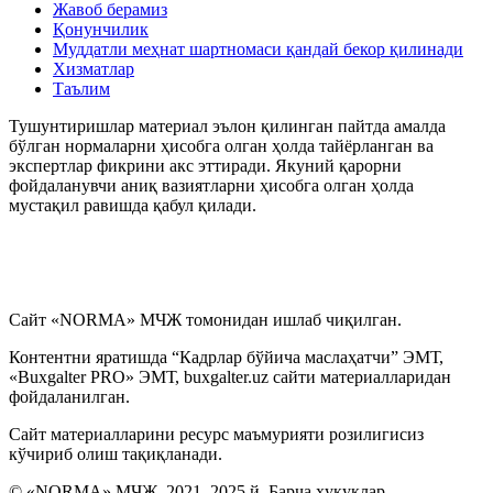
Жавоб берамиз
Қонунчилик
Муддатли меҳнат шартномаси қандай бекор қилинади
Хизматлар
Таълим
Тушунтиришлар материал эълон қилинган пайтда амалда
бўлган нормаларни ҳисобга олган ҳолда тайёрланган ва
экспертлар фикрини акс эттиради. Якуний қарорни
фойдаланувчи аниқ вазиятларни ҳисобга олган ҳолда
мустақил равишда қабул қилади.
Сайт «NORMA» МЧЖ томонидан ишлаб чиқилган.
Контентни яратишда “Кадрлар бўйича маслаҳатчи” ЭМТ,
«Buxgalter PRO» ЭМТ, buxgalter.uz сайти материалларидан
фойдаланилган.
Сайт материалларини ресурс маъмурияти розилигисиз
кўчириб олиш тақиқланади.
© «NORMA» МЧЖ, 2021–2025 й. Барча ҳуқуқлар