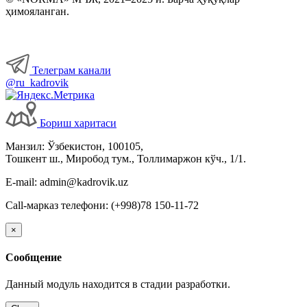
ҳимояланган.
Телеграм канали
@ru_kadrovik
Бориш харитаси
Манзил: Ўзбекистон, 100105,
Тошкент ш., Миробод тум., Толлимаржон кўч., 1/1.
E-mail: admin@kadrovik.uz
Call-марказ телефони: (+998)78 150-11-72
×
Сообщение
Данный модуль находится в стадии разработки.