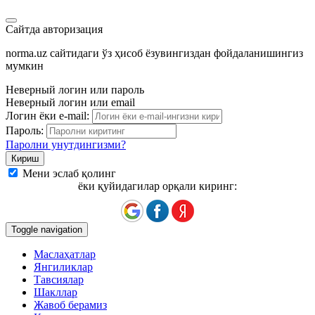
Сайтда авторизация
norma.uz сайтидаги ўз ҳисоб ёзувингиздан фойдаланишингиз
мумкин
Неверный логин или пароль
Неверный логин или email
Логин ёки e-mail:
Пароль:
Паролни унутдингизми?
Мени эслаб қолинг
ёки қуйидагилар орқали киринг:
Toggle navigation
Маслаҳатлар
Янгиликлар
Тавсиялар
Шакллар
Жавоб берамиз