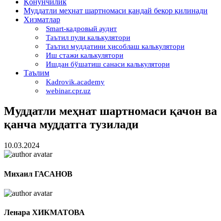
Қонунчилик
Муддатли меҳнат шартномаси қандай бекор қилинади
Хизматлар
Smart-кадровый аудит
Таътил пули калькулятори
Таътил муддатини ҳисоблаш калькулятори
Иш стажи калькулятори
Ишдан бўшатиш санаси калькулятори
Таълим
Kadrovik.academy
webinar.cpr.uz
Муддатли меҳнат шартномаси қачон ва
қанча муддатга тузилади
10.03.2024
Михаил ГАСАНОВ
Ленара ХИКМАТОВА