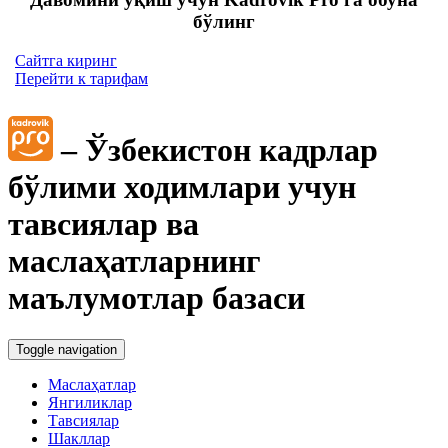
бўлинг
Сайтга киринг
Перейти к тарифам
– Ўзбекистон кадрлар
бўлими ходимлари учун
тавсиялар ва
маслаҳатларнинг
маълумотлар базаси
Toggle navigation
Маслаҳатлар
Янгиликлар
Тавсиялар
Шакллар