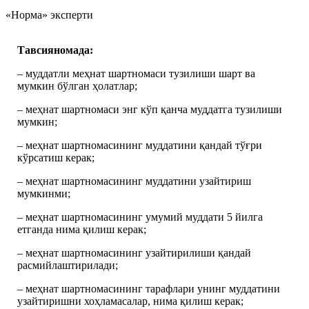
«Норма» эксперти
Тавсияномада:
– муддатли меҳнат шартномаси тузилиши шарт ва
мумкин бўлган ҳолатлар;
– меҳнат шартномаси энг кўп қанча муддатга тузилиши
мумкин;
– меҳнат шартномасининг муддатини қандай тўғри
кўрсатиш керак;
– меҳнат шартномасининг муддатини узайтириш
мумкинми;
– меҳнат шартномасининг умумий муддати 5 йилга
етганда нима қилиш керак;
– меҳнат шартномасининг узайтирилиши қандай
расмийлаштирилади;
– меҳнат шартномасининг тарафлари унинг муддатини
узайтиришни хоҳламасалар, нима қилиш керак;