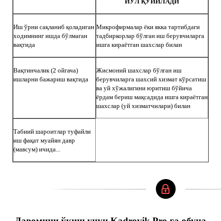
ЙЎЛ ҚЎЙИЛАДИ
Иш ўрни сақланиб қоладиган
Микрофирмалар ёки якка тартибдаги
ходимнинг ишда бўлмаган
тадбиркорлар бўлган иш берувчиларга
вақтида
ишга кираётган шахслар билан
Вақтинчалик (2 ойгача)
Жисмоний шахслар бўлган иш
ишларни бажариш вақтида
берувчиларга шахсий хизмат кўрсатиш
ва уй хўжалигини юритиш бўйича
ёрдам бериш мақсадида ишга кираётган
шахслар (уй хизматчилари) билан
Табиий шароитлар туфайли
иш фақат муайян давр
(мавсум) ичида...
Давомини ўқиш учун Kadrovik Pro га обуна