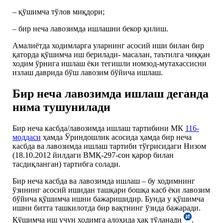
– қўшимча тўлов миқдори;
– бир неча лавозимда ишлашни бекор қилиш.
Амалиётда ходимларга уларнинг асосий иши билан бир
қаторда қўшимча иш берилади- масалан, таътилга чиққан
ходим ўрнига ишлаш ёки тегишли номзод-мутахассисни
излаш даврида бўш лавозим бўйича ишлаш.
Бир неча лавозимда ишлаш деганда
нима тушунилади
Бир неча касбда/лавозимда ишлаш тартибини МК
116-
моддаси
ҳамда Ўриндошлик асосида ҳамда бир неча
касбда ва лавозимда ишлаш тартиби тўғрисидаги Низом
(18.10.2012 йилдаги ВМҚ-297-сон қарор билан
тасдиқланган) тартибга солади.
Бир неча касбда ва лавозимда ишлаш – бу ходимнинг
ўзининг асосий ишидан ташқари бошқа касб ёки лавозим
бўйича қўшимча ишни бажаришидир. Бунда у қўшимча
ишни битта ташкилотда бир вақтнинг ўзида бажаради.
Қўшимча иш учун ходимга алоҳида ҳақ тўланади
.