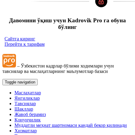
Давомини ўқиш учун Kadrovik Pro га обуна
бўлинг
Сайтга киринг
Перейти к тарифам
– Ўзбекистон кадрлар бўлими ходимлари учун
тавсиялар ва маслаҳатларнинг маълумотлар базаси
Toggle navigation
Маслаҳатлар
Янгиликлар
Тавсиялар
Шакллар
Жавоб берамиз
Қонунчилик
Муддатли меҳнат шартномаси қандай бекор қилинади
Хизматлар