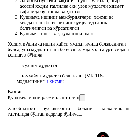
Лавозим бўш ёки вақтинча бўш – масалан, агар
асосий ходим таътилда ёки узоқ муддатли хизмат
сафарида бўлганда ва ҳоказо.
Қўшимча ишнинг мажбуриятлари, ҳажми ва
муддати иш берувчининг буйруғида аниқ
белгиланган ва кўрсатилган.
Қўшимча ишга ҳақ тўланиши шарт.
Ходим қўшимча ишни қайси муддат ичида бажарадиган
бўлса, ўша муддатни иш берувчи ҳамда ходим ўртасидаги
келишув бўйича:
– муайян муддатга
– номуайян муддатга белгиланг (МК 116-
моддасининг
3 қисми
).
Вазият
Қўшимча ишни расмийлаштириш
Ҳисоб-китоб бухгалтерига болани парваришлаш
таътилида бўлган кадрлар бўйича...