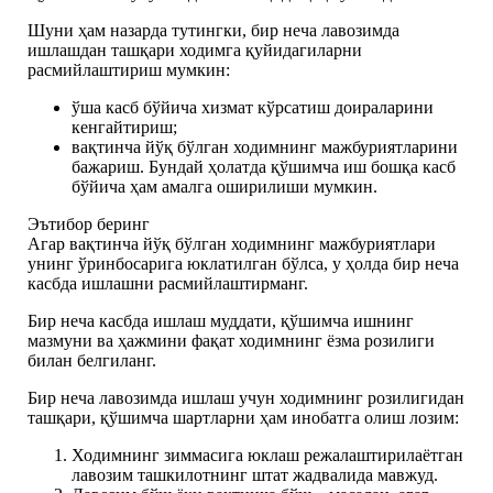
Шуни ҳам назарда тутингки, бир неча лавозимда
ишлашдан ташқари ходимга қуйидагиларни
расмийлаштириш мумкин:
ўша касб бўйича хизмат кўрсатиш доираларини
кенгайтириш;
вақтинча йўқ бўлган ходимнинг мажбуриятларини
бажариш. Бундай ҳолатда қўшимча иш бошқа касб
бўйича ҳам амалга оширилиши мумкин.
Эътибор беринг
Агар вақтинча йўқ бўлган ходимнинг мажбуриятлари
унинг ўринбосарига юклатилган бўлса, у ҳолда бир неча
касбда ишлашни расмийлаштирманг.
Бир неча касбда ишлаш муддати, қўшимча ишнинг
мазмуни ва ҳажмини фақат ходимнинг ёзма розилиги
билан белгиланг.
Бир неча лавозимда ишлаш учун ходимнинг розилигидан
ташқари, қўшимча шартларни ҳам инобатга олиш лозим:
Ходимнинг зиммасига юклаш режалаштирилаётган
лавозим ташкилотнинг штат жадвалида мавжуд.