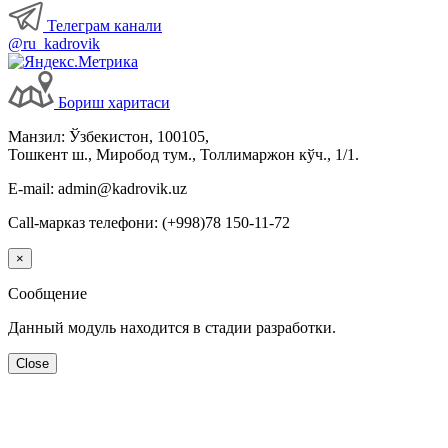
Телеграм канали
@ru_kadrovik
Бориш харитаси
Манзил: Ўзбекистон, 100105,
Тошкент ш., Миробод тум., Толлимаржон кўч., 1/1.
E-mail: admin@kadrovik.uz
Call-марказ телефони: (+998)78 150-11-72
×
Сообщение
Данный модуль находится в стадии разработки.
Close