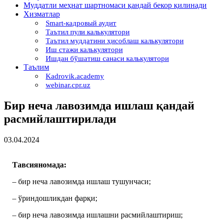
Муддатли меҳнат шартномаси қандай бекор қилинади
Хизматлар
Smart-кадровый аудит
Таътил пули калькулятори
Таътил муддатини ҳисоблаш калькулятори
Иш стажи калькулятори
Ишдан бўшатиш санаси калькулятори
Таълим
Kadrovik.academy
webinar.cpr.uz
Бир неча лавозимда ишлаш қандай
расмийлаштирилади
03.04.2024
Тавсияномада:
– бир неча лавозимда ишлаш тушунчаси;
– ўриндошликдан фарқи;
– бир неча лавозимда ишлашни расмийлаштириш;