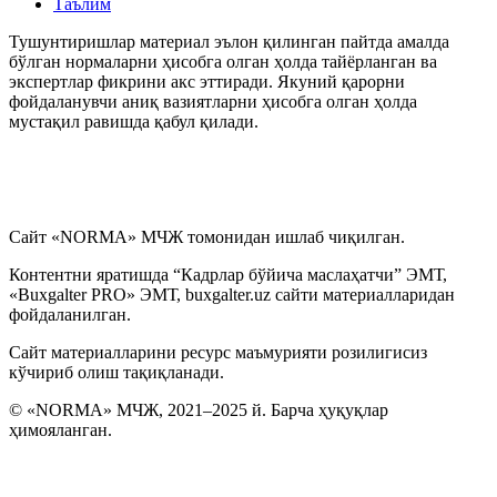
Таълим
Тушунтиришлар материал эълон қилинган пайтда амалда
бўлган нормаларни ҳисобга олган ҳолда тайёрланган ва
экспертлар фикрини акс эттиради. Якуний қарорни
фойдаланувчи аниқ вазиятларни ҳисобга олган ҳолда
мустақил равишда қабул қилади.
Сайт «NORMA» МЧЖ томонидан ишлаб чиқилган.
Контентни яратишда “Кадрлар бўйича маслаҳатчи” ЭМТ,
«Buxgalter PRO» ЭМТ, buxgalter.uz сайти материалларидан
фойдаланилган.
Сайт материалларини ресурс маъмурияти розилигисиз
кўчириб олиш тақиқланади.
© «NORMA» МЧЖ, 2021–2025 й. Барча ҳуқуқлар
ҳимояланган.