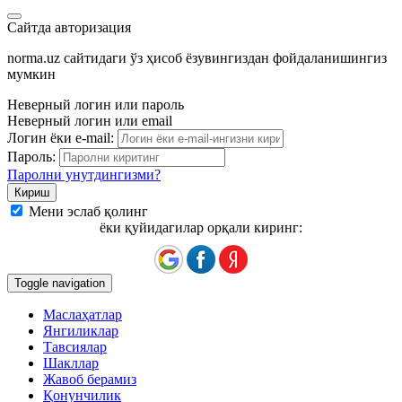
Сайтда авторизация
norma.uz сайтидаги ўз ҳисоб ёзувингиздан фойдаланишингиз
мумкин
Неверный логин или пароль
Неверный логин или email
Логин ёки e-mail:
Пароль:
Паролни унутдингизми?
Мени эслаб қолинг
ёки қуйидагилар орқали киринг:
Toggle navigation
Маслаҳатлар
Янгиликлар
Тавсиялар
Шакллар
Жавоб берамиз
Қонунчилик