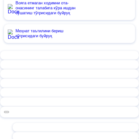
Вояга етмаган ходимни ота-
онасининг талабига кўра ишдан
бўшатиш тўғрисидаги буйруқ
Меҳнат таътилини бериш
тўғрисидаги буйруқ