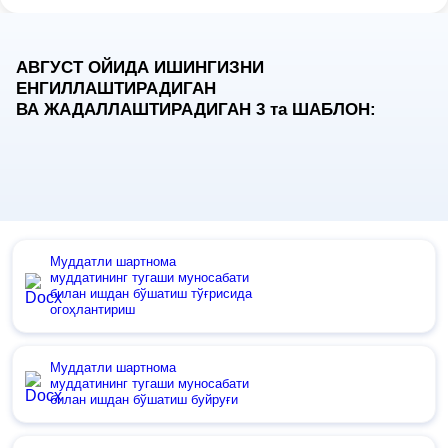
АВГУСТ ОЙИДА ИШИНГИЗНИ
ЕНГИЛЛАШТИРАДИГАН
ВА ЖАДАЛЛАШТИРАДИГАН 3
та
ШАБЛОН:
Муддатли шартнома
муддатининг тугаши муносабати
билан ишдан бўшатиш тўғрисида
огоҳлантириш
Муддатли шартнома
муддатининг тугаши муносабати
билан ишдан бўшатиш буйруғи