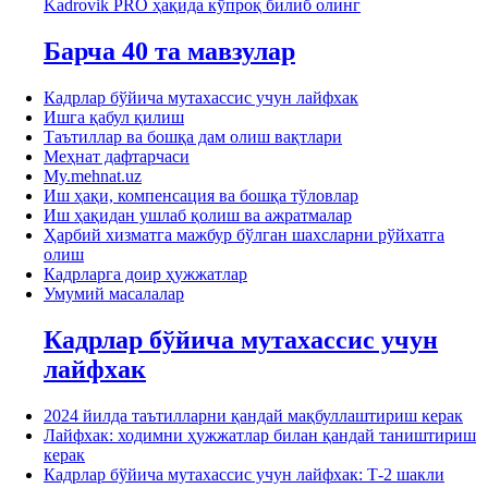
Kadrovik PRO ҳақида кўпроқ билиб олинг
Барча 40 та мавзулар
Кадрлар бўйича мутахассис учун лайфхак
Ишга қабул қилиш
Таътиллар ва бошқа дам олиш вақтлари
Меҳнат дафтарчаси
My.mehnat.uz
Иш ҳақи, компенсация ва бошқа тўловлар
Иш ҳақидан ушлаб қолиш ва ажратмалар
Ҳарбий хизматга мажбур бўлган шахсларни рўйхатга
олиш
Кадрларга доир ҳужжатлар
Умумий масалалар
Кадрлар бўйича мутахассис учун
лайфхак
2024 йилда таътилларни қандай мақбуллаштириш керак
Лайфхак: ходимни ҳужжатлар билан қандай таништириш
керак
Кадрлар бўйича мутахассис учун лайфхак: Т-2 шакли