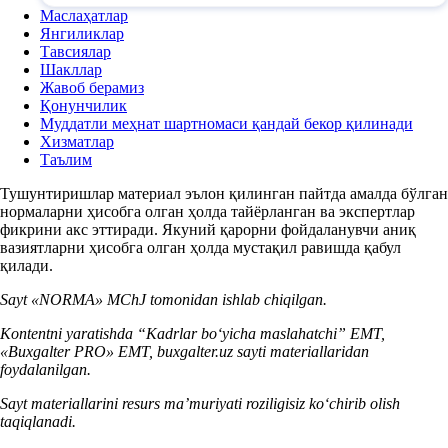
Маслаҳатлар
Янгиликлар
Тавсиялар
Шакллар
Жавоб берамиз
Қонунчилик
Муддатли меҳнат шартномаси қандай бекор қилинади
Хизматлар
Таълим
Тушунтиришлар материал эълон қилинган пайтда амалда бўлган
нормаларни ҳисобга олган ҳолда тайёрланган ва экспертлар
фикрини акс эттиради. Якуний қарорни фойдаланувчи аниқ
вазиятларни ҳисобга олган ҳолда мустақил равишда қабул
қилади.
Sayt «NORMA» MChJ tomonidan ishlab chiqilgan.
Kontentni yaratishda “Kadrlar boʻyicha maslahatchi” EMT,
«Buxgalter PRO» EMT, buxgalter.uz sayti materiallaridan
foydalanilgan.
Sayt materiallarini resurs ma’muriyati roziligisiz koʻchirib olish
taqiqlanadi.