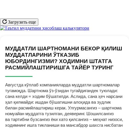
Загрузить еще
МУДДАТЛИ ШАРТНОМАНИ БЕКОР ҚИЛИШ
МУДДАТЛАРИНИ ЎТКАЗИБ
ЮБОРДИНГИЗМИ? ХОДИМНИ ШТАТГА
РАСМИЙЛАШТИРИШГА ТАЙЁР ТУРИНГ
Августда кўплаб компанияларда муддатли шартномалар
тугамоқда. Шартнома ўз-ўзидан тугайдигандек туюлади:
сана келди = ходим бўшатилди. Аслида, сана ҳеч нарсани
ҳал қилмайди: ишдан бўшатишни алоҳида ва зудлик
билан расмийлаштириш керак. Улгурмасангиз – шартнома
номуайан муддатга тузилган, деяверинг. Шошилсангиз
ва тартибни бузсангиз ёки хато қилсангиз – меҳнат низоси,
ходимнинг ишга тикланиши ва мансабдор шахсга нисбатан