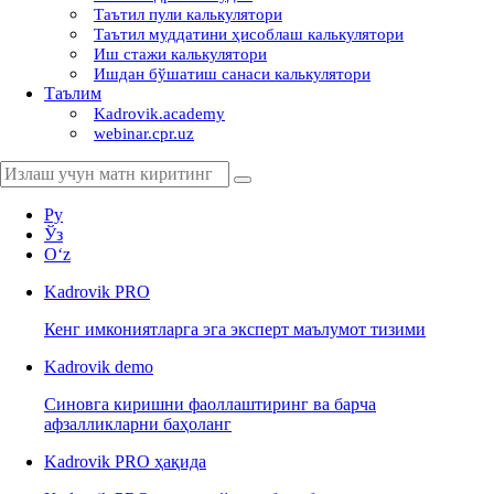
Таътил пули калькулятори
Таътил муддатини ҳисоблаш калькулятори
Иш стажи калькулятори
Ишдан бўшатиш санаси калькулятори
Таълим
Kadrovik.academy
webinar.cpr.uz
Ру
Ўз
Oʻz
Kadrovik
PRO
Кенг имкониятларга эга эксперт маълумот тизими
Kadrovik
demo
Синовга киришни фаоллаштиринг ва барча
афзалликларни баҳоланг
Kadrovik PRO ҳақида