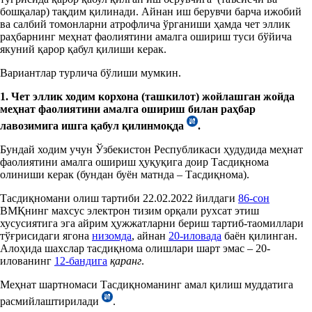
бошқалар) тақдим қилинади. Айнан иш берувчи барча ижобий
ва салбий томонларни атрофлича ўрганиши ҳамда чет эллик
раҳбарнинг меҳнат фаолиятини амалга ошириш туси бўйича
якуний қарор қабул қилиши керак.
Вариантлар турлича бўлиши мумкин.
1.
Чет эллик
ходим корхона (ташкилот) жойлашган
жойда
меҳнат фаолиятини амалга ошириш билан раҳбар
лавозимига
ишга
қабул қилин
моқда
.
Бундай ходим учун Ўзбекистон Республикаси ҳудудида меҳнат
фаолиятини амалга ошириш ҳуқуқига доир Тасдиқнома
олиниши керак (бундан буён матнда – Тасдиқнома).
Тасдиқномани олиш тартиби 22.02.2022 йилдаги
86-сон
ВМҚнинг махсус электрон тизим орқали рухсат этиш
хусусиятига эга айрим ҳужжатларни бериш тартиб-таомиллари
тўғрисидаги ягона
низомда
, айнан
20-иловада
баён қилинган.
Алоҳида шахслар тасдиқнома олишлари шарт эмас – 20-
илованинг
12-бандига
қаранг
.
Меҳнат шартномаси Тасдиқноманинг амал қилиш муддатига
расмийлаштирилади
.