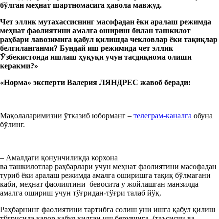
бўлган
меҳнат шартномасига ҳавола мавжуд.
Чет
э
ллик мутахассисни
нг
масофадан ёки
аралаш
режимда
меҳнат фаолиятини амалга ошириш
билан ташкилот
раҳбари лавозимига қабул қилишда чекловлар ёки тақиқлар
б
елгиланган
ми? Бундай
иш режим
ида
ч
ет
э
ллик
Ўзбекистонда ишлаш ҳуқуқи
учун тасдиқнома
олиш
и
керак
ми
?»
«Норм
а
»
эксперт
и Валерия ЛЯНДРЕС жавоб беради:
Мақолаларимизни ўтказиб юборманг –
телеграм-каналга
обуна
бўлинг.
– Амалдаги қонунчиликда корхона
ва ташкилотлар раҳбарлари учун меҳнат фаолиятини масофадан
туриб ёки аралаш режимда амалга оширишга тақиқ бўлмагани
каби, меҳнат фаолиятини бевосита у жойлашган манзилда
амалга ошириш учун тўғридан-тўғри талаб йўқ.
Раҳбарнинг фаолиятини тартибга солиш уни ишга қабул қилиш
тўғрисида қарор қабул қилган иш берувчига (таъсисчи ва