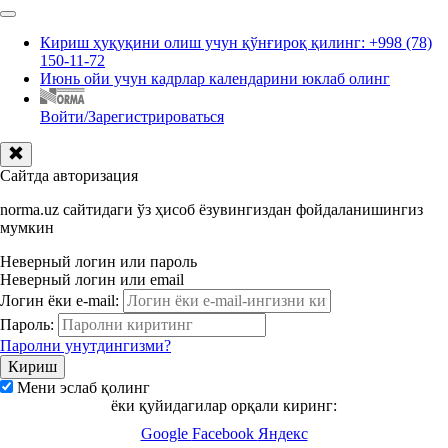
Кириш ҳуқуқини олиш учун қўнғироқ қилинг: +998 (78)
150-11-72
Июнь ойи учун кадрлар календарини юклаб олинг
Войти/Зарегистрироваться
Сайтда авторизация
norma.uz сайтидаги ўз ҳисоб ёзувингиздан фойдаланишингиз
мумкин
Неверный логин или пароль
Неверный логин или email
Логин ёки e-mail:
Пароль:
Паролни унутдингизми?
Мени эслаб қолинг
ёки қуйидагилар орқали киринг:
Google
Facebook
Яндекс