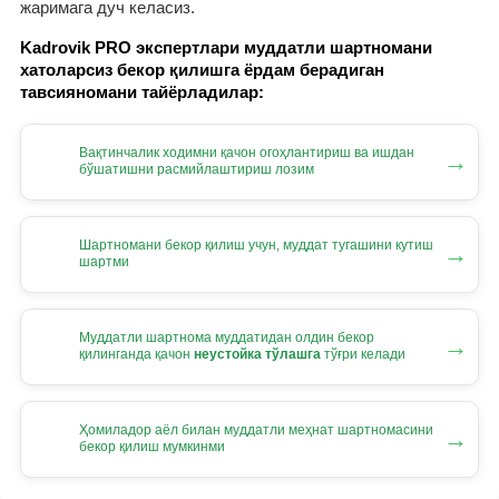
жаримага дуч келасиз.
Kadrovik PRO экспертлари муддатли шартномани
хатоларсиз бекор қилишга ёрдам берадиган
тавсияномани тайёрладилар:
Вақтинчалик ходимни қачон огоҳлантириш ва ишдан
→
бўшатишни расмийлаштириш лозим
Шартномани бекор қилиш учун, муддат тугашини кутиш
→
шартми
Муддатли шартнома муддатидан олдин бекор
→
қилинганда қачон
неустойка тўлашга
тўғри келади
Ҳомиладор аёл билан муддатли меҳнат шартномасини
→
бекор қилиш мумкинми