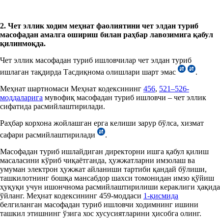
2. Чет
э
ллик ходим
меҳнат фаолиятини
чет
э
лдан
туриб
масофадан
амалга ошириш билан раҳбар
лавозимига қабул
қилин
моқда
.
Чет эллик масофадан туриб ишловчилар чет элдан туриб
ишлаган тақдирда Тасдиқнома олишлари шарт эмас
.
Меҳнат шартномаси Меҳнат кодексининг
456
,
521–526-
моддаларига
мувофиқ масофадан туриб ишловчи – чет эллик
сифатида расмийлаштирилади.
Раҳбар корхона жойлашган ерга келиши зарур бўлса, хизмат
сафари расмийлаштирилади
.
Масофадан туриб ишлайдиган директорни ишга қабул қилиш
масаласини кўриб чиқаётганда, ҳужжатларни имзолаш ва
умуман электрон ҳужжат айланиши тартиби қандай бўлиши,
ташкилотнинг бошқа мансабдор шахси томонидан имзо қўйиш
ҳуқуқи учун ишончнома расмийлаштирилиши кераклиги ҳақида
ўйланг. Меҳнат кодексининг 459-моддаси
1-қисмида
белгиланган масофадан туриб ишловчи ходимнинг ишини
ташкил этишнинг ўзига хос хусусиятларини ҳисобга олинг.