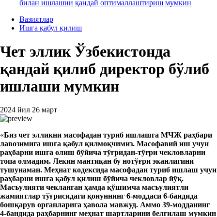
билан ишлашни қандай оптималлаштириш мумкин
Вазиятлар
Ишга қабул қилиш
Чет эллик Ўзбекистонда
қандай қилиб директор бўлиб
ишлаши мумкин
2024 йил 26 март
«
Биз чет
э
лликни
масофадан туриб
ишлаш
га
МЧЖ раҳбари
лавозимига ишга
қабул қилмоқчимиз. Масофавий иш учун
раҳбарни ишга
ол
иш бўйича тўғридан-тўғри чекловларни
топ
а ол
мадим. Лекин мантиқан бу нотўғри
э
канлигини
тушунаман. Меҳнат кодексида масофадан туриб ишлаш учун
раҳбарни ишга
қабул қил
иш
бўйича
чекловлар йўқ.
Масъулияти ч
екланган
ҳамда
қўшимча масъулиятли
жамият
лар тўғрисидаги қонун
нинг
6-модда
си
6-бандида
бошқарув органларига ҳавола мавжуд. Аммо
39
-модданинг
4
-бандида раҳбарнинг
меҳнат
шартларини белгилаш мумкин