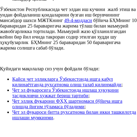
Ўзбекистон Республикасида чет элдан иш кучини жалб этиш ва
ундан фойдаланиш қоидаларини бузган иш берувчининг
мансабдор шахси МЖТКнинг
49-4-моддаси
бўйича БҲМнинг 10
бараваридан 25 бараваригача жарима тўлаш билан маъмурий
жавобгарликка тортилади. Маъмурий жазо қўлланилгандан
кейин бир йил ичида такроран содир этилган худди шу
ҳуқубузарлик БҲМнинг 25 бараваридан 50 бараваригача
жарима солишга сабаб бўлади.
Қуйидаги мақолалар сиз учун фойдали бўлади:
Қайси чет элликларга Ўзбекистонда ишга қабул
қилинаётганда рухсатнома олиш талаб қилинмайди
;
Чет эл фуқаросига Ўзбекистонда ишлаш ҳуқуқини
тасдиқловчи ҳужжат бериш тартиби
;
Чет эллик фуқарони ФҲХ шартномаси бўйича ишга
олишда йиғим тўламаса бўладими
;
Чет эл фуқароси битта рухсатнома билан икки ташкилотда
ишлаши мумкинми
.