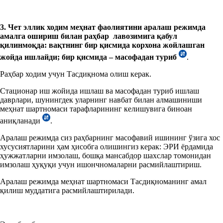
3. Чет эллик ходим меҳнат фаолиятини аралаш режимда
амалга ошириш билан раҳбар лавозимига қабул
қилинмоқда: вақтнинг бир қисмида корхона жойлашган
жойда ишлайди; бир қисмида – масофадан туриб
.
Раҳбар ходим учун Тасдиқнома олиш керак.
Стационар иш жойида ишлаш ва масофадан туриб ишлаш
даврлари, шунингдек уларнинг навбат билан алмашиниши
меҳнат шартномаси тарафларининг келишувига биноан
аниқланади
.
Аралаш режимда сиз раҳбарнинг масофавий ишининг ўзига хос
хусусиятларини ҳам ҳисобга олишингиз керак: ЭРИ ёрдамида
ҳужжатларни имзолаш, бошқа мансабдор шахслар томонидан
имзолаш ҳуқуқи учун ишончномаларни расмийлаштириш.
Аралаш режимда меҳнат шартномаси Тасдиқноманинг амал
қилиш муддатига расмийлаштирилади.