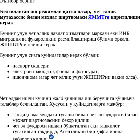
Эътибор беринг
Белгиланган иш режимдан қатъи назар, чет эллик
мутахассис билан меҳнат шартномаси
ЯММТга
киритилиши
керак
.
Бунинг учун чет эллик давлат хизматлари маркази ёки ИИБ
миграция ва фуқароликни расмийлаштириш бўлими орқали
ЖШШИРни олиши керак.
Бунинг учун сизга қуйидагилар керак бўлади:
паспорт сканери;
электрон шаклда оқ фондаги фотосурат;
ишончнома (агар чет эллик учун ЖШШИРни вакил олса).
Чет элдан ишчи кучини жалб қилишда иш берувчига қўшимча
талаблар белгиланган. Хусусан, у қуйидагиларга мажбур:
Тасдиқнома муддати тугаши билан чет эл фуқароси билан
меҳнат шартномасини бекор қилиш;
чет эл фуқароси ишдан бўшатилган ёки ташкилот
тугатилган тақдирда, Агентликни бир ҳафта ичида
хабардор қилиш
.