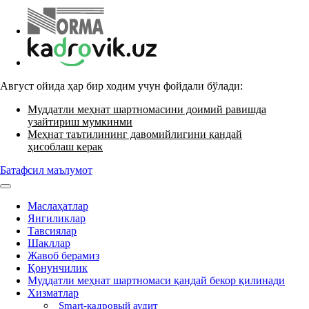
Август ойида ҳар бир ходим учун фойдали бўлади:
Муддатли меҳнат шартномасини доимий равишда
узайтириш мумкинми
Меҳнат таътилининг давомийлигини қандай
ҳисоблаш керак
Батафсил маълумот
Маслаҳатлар
Янгиликлар
Тавсиялар
Шакллар
Жавоб берамиз
Қонунчилик
Муддатли меҳнат шартномаси қандай бекор қилинади
Хизматлар
Smart-кадровый аудит