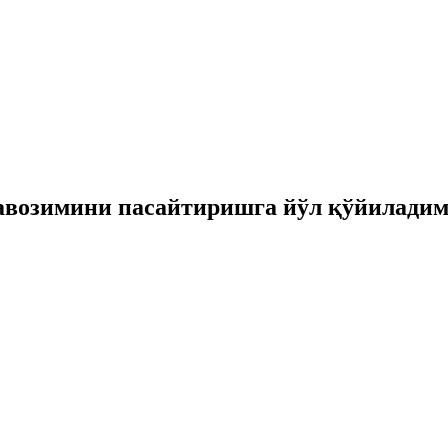
авозимини пасайтиришга йўл қўйилади