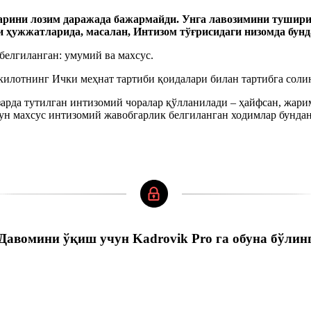
ларини
лозим даражада
бажар
майди
. Унга
лавозимини туши
и ҳужжатларида, масалан,
И
нтизом тўғрисидаги
н
изомда бун
белгиланган: умумий ва махсус.
илотнинг Ички меҳнат тартиби қоидалари билан тартибга соли
арда тутилган интизомий чоралар қўлланилади – ҳайфсан, жари
учун махсус интизомий жавобгарлик белгиланган ходимлар бундан
Давомини ўқиш учун Kadrovik Pro га обуна бўлин