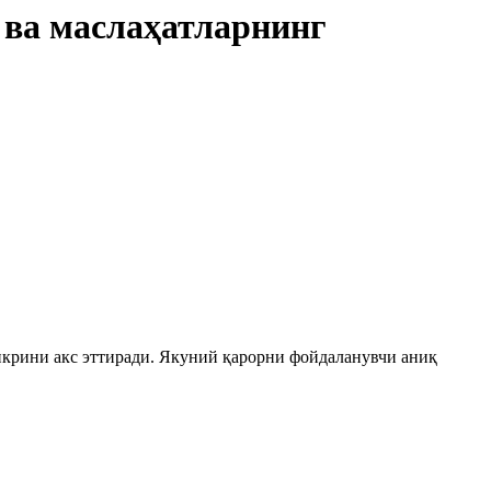
 ва маслаҳатларнинг
икрини акс эттиради. Якуний қарорни фойдаланувчи аниқ