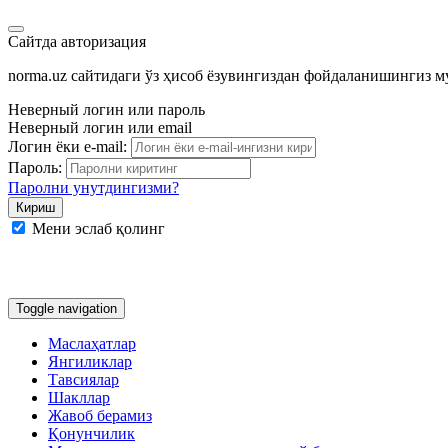
Сайтда авторизация
norma.uz сайтидаги ўз ҳисоб ёзувингиздан фойдаланишингиз 
Неверный логин или пароль
Неверный логин или email
Логин ёки e-mail:
Пароль:
Паролни унутдингизми?
Мени эслаб қолинг
Google
Facebook
Яндекс
Toggle navigation
Маслаҳатлар
Янгиликлар
Тавсиялар
Шакллар
Жавоб берамиз
Қонунчилик