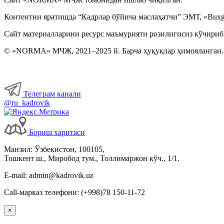
Контентни яратишда “Кадрлар бўйича маслаҳатчи” ЭМТ, «Buxga
Сайт материалларини ресурс маъмурияти розилигисиз кўчириб
© «NORMA» МЧЖ, 2021–2025 й. Барча ҳуқуқлар ҳимояланган.
Телеграм канали
@ru_kadrovik
Бориш харитаси
Манзил: Ўзбекистон, 100105,
Тошкент ш., Миробод тум., Толлимаржон кўч., 1/1.
E-mail: admin@kadrovik.uz
Call-марказ телефони: (+998)78 150-11-72
×