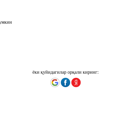
мумкин
ёки қуйидагилар орқали киринг: