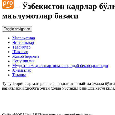
– Ўзбекистон кадрлар бўл
маълумотлар базаси
Toggle navigation
Маслаҳатлар
Янгиликлар
Тавсиялар
Шакллар
Жавоб берамиз
Қонунчилик
Муддатли меҳнат шартномаси қандай бекор қилинади
Хизматлар
Таълим
Тушунтиришлар материал эълон қилинган пайтда амалда бўлган
вазиятларни ҳисобга олган ҳолда мустақил равишда қабул қила
Сайт «NORMA» МЧЖ томонидан ишлаб чиқилган.