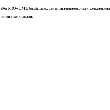
lter PRO» ЭМТ, buxgalter.uz сайти материалларидан фойдаланил
 олиш тақиқланади.