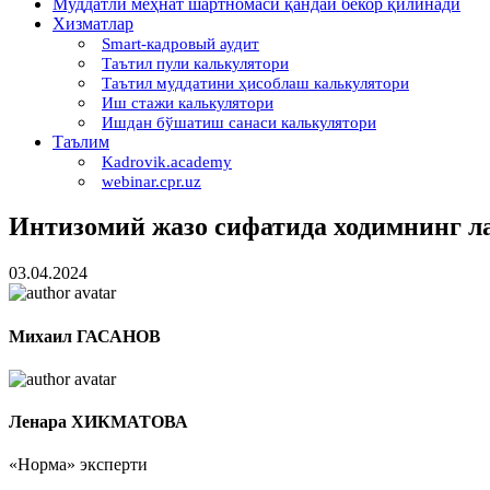
Муддатли меҳнат шартномаси қандай бекор қилинади
Хизматлар
Smart-кадровый аудит
Таътил пули калькулятори
Таътил муддатини ҳисоблаш калькулятори
Иш стажи калькулятори
Ишдан бўшатиш санаси калькулятори
Таълим
Kadrovik.academy
webinar.cpr.uz
Интизомий жазо сифатида ходимнинг л
03.04.2024
Михаил ГАСАНОВ
Ленара ХИКМАТОВА
«Норма» эксперти