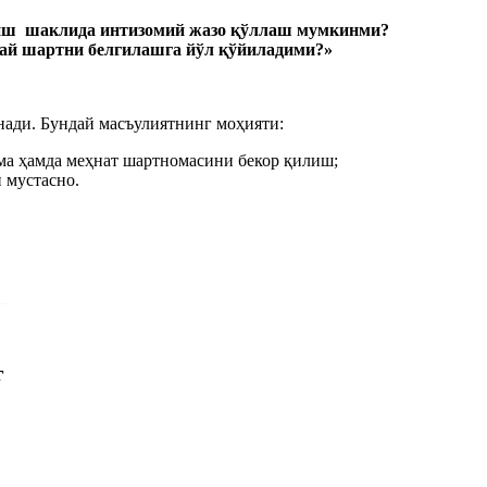
риш
шаклида интизомий жазо қўллаш мумкинми?
дай шартни
белгила
шга
йўл қўйиладими
?»
нади. Бундай масъулиятнинг моҳияти:
ма ҳамда меҳнат шартномасини бекор қилиш;
 мустасно.
г