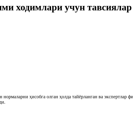
ими ходимлари учун тавсиялар
 нормаларни ҳисобга олган ҳолда тайёрланган ва экспертлар ф
ди.