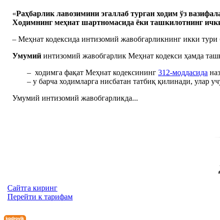
«
Раҳбарлик
лавозим
и
ни
э
галла
б тур
ган ходим ўз вазифа
Ходимнинг меҳнат шартномасида ёки ташкилотнинг ичк
– Меҳнат кодексида интизомий жавобгарликнинг икки тури 
Умумий
интизомий жавобгарлик Меҳнат кодекси ҳамда ташк
– ходимга фақат Меҳнат кодексининг
312-моддасида
наз
– у барча ходимларга нисбатан татбиқ қилинади, улар 
Умумий интизомий жавобгарликда...
Сайтга киринг
Перейти к тарифам