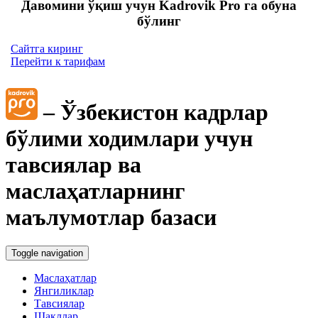
Давомини ўқиш учун Kadrovik Pro га обуна
бўлинг
Сайтга киринг
Перейти к тарифам
– Ўзбекистон кадрлар
бўлими ходимлари учун
тавсиялар ва
маслаҳатларнинг
маълумотлар базаси
Toggle navigation
Маслаҳатлар
Янгиликлар
Тавсиялар
Шакллар