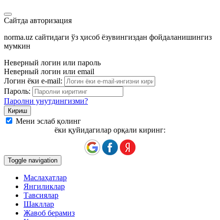
Сайтда авторизация
norma.uz сайтидаги ўз ҳисоб ёзувингиздан фойдаланишингиз
мумкин
Неверный логин или пароль
Неверный логин или email
Логин ёки e-mail:
Пароль:
Паролни унутдингизми?
Мени эслаб қолинг
ёки қуйидагилар орқали киринг:
Toggle navigation
Маслаҳатлар
Янгиликлар
Тавсиялар
Шакллар
Жавоб берамиз