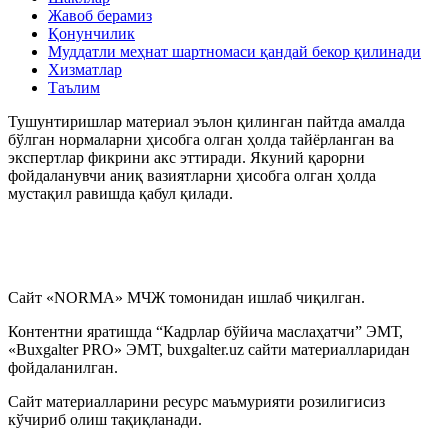
Жавоб берамиз
Қонунчилик
Муддатли меҳнат шартномаси қандай бекор қилинади
Хизматлар
Таълим
Тушунтиришлар материал эълон қилинган пайтда амалда
бўлган нормаларни ҳисобга олган ҳолда тайёрланган ва
экспертлар фикрини акс эттиради. Якуний қарорни
фойдаланувчи аниқ вазиятларни ҳисобга олган ҳолда
мустақил равишда қабул қилади.
Сайт «NORMA» МЧЖ томонидан ишлаб чиқилган.
Контентни яратишда “Кадрлар бўйича маслаҳатчи” ЭМТ,
«Buxgalter PRO» ЭМТ, buxgalter.uz сайти материалларидан
фойдаланилган.
Сайт материалларини ресурс маъмурияти розилигисиз
кўчириб олиш тақиқланади.