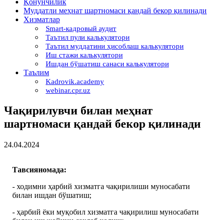
Қонунчилик
Муддатли меҳнат шартномаси қандай бекор қилинади
Хизматлар
Smart-кадровый аудит
Таътил пули калькулятори
Таътил муддатини ҳисоблаш калькулятори
Иш стажи калькулятори
Ишдан бўшатиш санаси калькулятори
Таълим
Kadrovik.academy
webinar.cpr.uz
Чақирилувчи билан меҳнат
шартномаси қандай бекор қилинади
24.04.2024
Тавсияномада
:
- ходимни ҳарбий хизматга чақирилиши муносабати
билан ишдан бўшатиш;
- ҳарбий ёки муқобил хизматга чақирилиш муносабати