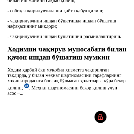
билан иш жойини сақлаб қолиш;
- собиқ чақирилувчиларни қайта қабул қилиш;
- чақирилувчини ишдан бўшатишда ишдан бўшатиш
нафақасининг миқдори;
- чақирилувчини ишдан бўшатишни расмийлаштириш.
Ходимни чақирув муносабати билан
қачон ишдан бўшатиш мумкин
Ходим ҳарбий ёки муқобил хизматга чақирилган
тақдирда, у билан меҳнат шартномасини тарафларнинг
хоҳиш-иродасига боғлиқ бўлмаган ҳолатларга кўра бекор
қилинг,
. Меҳнат шартномасини бекор қилиш учун
асос –...