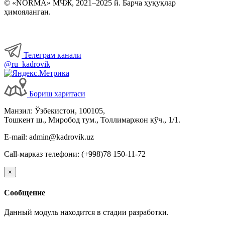
© «NORMA» МЧЖ, 2021–2025 й. Барча ҳуқуқлар
ҳимояланган.
Телеграм канали
@ru_kadrovik
Бориш харитаси
Манзил: Ўзбекистон, 100105,
Тошкент ш., Миробод тум., Толлимаржон кўч., 1/1.
E-mail: admin@kadrovik.uz
Call-марказ телефони: (+998)78 150-11-72
×
Сообщение
Данный модуль находится в стадии разработки.