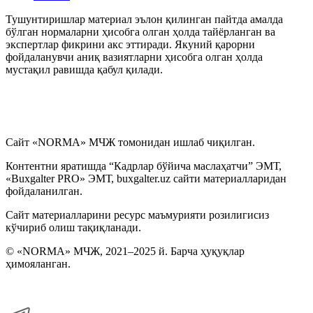
Тушунтиришлар материал эълон қилинган пайтда амалда
бўлган нормаларни ҳисобга олган ҳолда тайёрланган ва
экспертлар фикрини акс эттиради. Якуний қарорни
фойдаланувчи аниқ вазиятларни ҳисобга олган ҳолда
мустақил равишда қабул қилади.
Сайт «NORMA» МЧЖ томонидан ишлаб чиқилган.
Контентни яратишда “Кадрлар бўйича маслаҳатчи” ЭМТ,
«Buxgalter PRO» ЭМТ, buxgalter.uz сайти материалларидан
фойдаланилган.
Сайт материалларини ресурс маъмурияти розилигисиз
кўчириб олиш тақиқланади.
© «NORMA» МЧЖ, 2021–2025 й. Барча ҳуқуқлар
ҳимояланган.