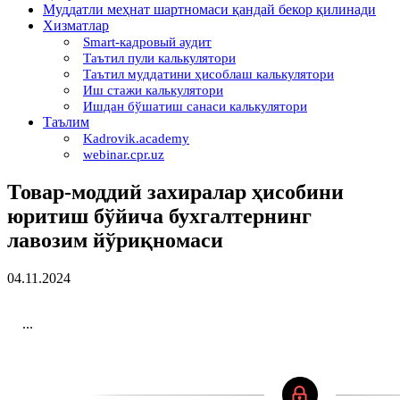
Муддатли меҳнат шартномаси қандай бекор қилинади
Хизматлар
Smart-кадровый аудит
Таътил пули калькулятори
Таътил муддатини ҳисоблаш калькулятори
Иш стажи калькулятори
Ишдан бўшатиш санаси калькулятори
Таълим
Kadrovik.academy
webinar.cpr.uz
Товар-моддий захиралар ҳисобини
юритиш бўйича бухгалтернинг
лавозим йўриқномаси
04.11.2024
...