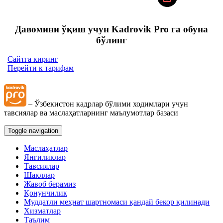
Давомини ўқиш учун Kadrovik Pro га обуна
бўлинг
Сайтга киринг
Перейти к тарифам
– Ўзбекистон кадрлар бўлими ходимлари учун
тавсиялар ва маслаҳатларнинг маълумотлар базаси
Toggle navigation
Маслаҳатлар
Янгиликлар
Тавсиялар
Шакллар
Жавоб берамиз
Қонунчилик
Муддатли меҳнат шартномаси қандай бекор қилинади
Хизматлар
Таълим