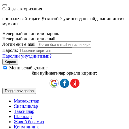
Сайтда авторизация
norma.uz сайтидаги ўз ҳисоб ёзувингиздан фойдаланишингиз
мумкин
Неверный логин или пароль
Неверный логин или email
Логин ёки e-mail:
Пароль:
Паролни унутдингизми?
Мени эслаб қолинг
ёки қуйидагилар орқали киринг:
Toggle navigation
Маслаҳатлар
Янгиликлар
Тавсиялар
Шакллар
Жавоб берамиз
Қонунчилик