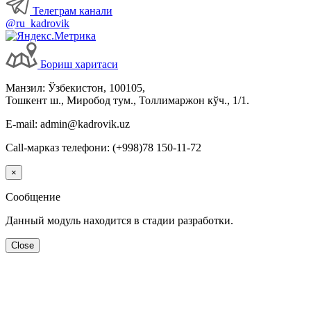
Телеграм канали
@ru_kadrovik
Бориш харитаси
Манзил: Ўзбекистон, 100105,
Тошкент ш., Миробод тум., Толлимаржон кўч., 1/1.
E-mail: admin@kadrovik.uz
Call-марказ телефони: (+998)78 150-11-72
×
Сообщение
Данный модуль находится в стадии разработки.
Close