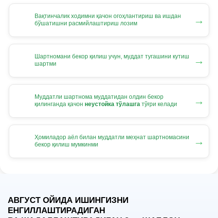
Вақтинчалик ходимни қачон огоҳлантириш ва ишдан
→
бўшатишни расмийлаштириш лозим
Шартномани бекор қилиш учун, муддат тугашини кутиш
→
шартми
Муддатли шартнома муддатидан олдин бекор
→
қилинганда қачон
неустойка тўлашга
тўғри келади
Ҳомиладор аёл билан муддатли меҳнат шартномасини
→
бекор қилиш мумкинми
АВГУСТ ОЙИДА ИШИНГИЗНИ
ЕНГИЛЛАШТИРАДИГАН