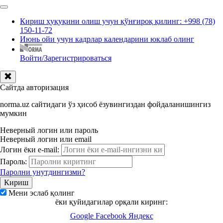
Кириш ҳуқуқини олиш учун қўнғироқ қилинг: +998 (78)
150-11-72
Июнь ойи учун кадрлар календарини юклаб олинг
Войти/Зарегистрироваться
Сайтда авторизация
norma.uz сайтидаги ўз ҳисоб ёзувингиздан фойдаланишингиз
мумкин
Неверный логин или пароль
Неверный логин или email
Логин ёки e-mail:
Пароль:
Паролни унутдингизми?
Мени эслаб қолинг
ёки қуйидагилар орқали киринг:
Google
Facebook
Яндекс