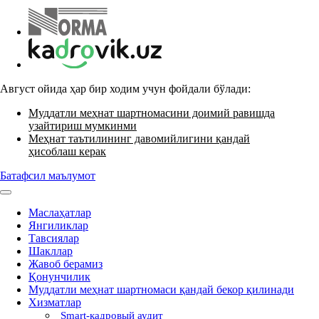
Август ойида ҳар бир ходим учун фойдали бўлади:
Муддатли меҳнат шартномасини доимий равишда
узайтириш мумкинми
Меҳнат таътилининг давомийлигини қандай
ҳисоблаш керак
Батафсил маълумот
Маслаҳатлар
Янгиликлар
Тавсиялар
Шакллар
Жавоб берамиз
Қонунчилик
Муддатли меҳнат шартномаси қандай бекор қилинади
Хизматлар
Smart-кадровый аудит