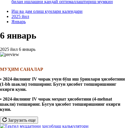
билан ишлашни қандай оптималлаштириш мумкин
Иш ва дам олиш кунлари календари
2025 йил
Январь
6 январь
2025 йил 6 январь
МУҲИМ САНАЛАР
•
2024-йилнинг IV чорак
учун бўш иш ўринлари ҳисоботини
(1-bh шакли)
топширинг. Бугун ҳисобот топширишнинг
охирги куни.
• 2024-йилнинг
IV
чорак меҳнат ҳисоботини (4-mehnat
шакли) топширинг.
Бугун ҳисобот топширишнинг охирги
куни.
Загрузить еще