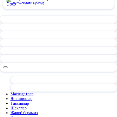
тўғрисидаги буйруқ
Маслаҳатлар
Янгиликлар
Тавсиялар
Шакллар
Жавоб берамиз