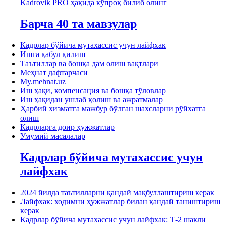
Kadrovik PRO ҳақида кўпроқ билиб олинг
Барча 40 та мавзулар
Кадрлар бўйича мутахассис учун лайфхак
Ишга қабул қилиш
Таътиллар ва бошқа дам олиш вақтлари
Меҳнат дафтарчаси
My.mehnat.uz
Иш ҳақи, компенсация ва бошқа тўловлар
Иш ҳақидан ушлаб қолиш ва ажратмалар
Ҳарбий хизматга мажбур бўлган шахсларни рўйхатга
олиш
Кадрларга доир ҳужжатлар
Умумий масалалар
Кадрлар бўйича мутахассис учун
лайфхак
2024 йилда таътилларни қандай мақбуллаштириш керак
Лайфхак: ходимни ҳужжатлар билан қандай таништириш
керак
Кадрлар бўйича мутахассис учун лайфхак: Т-2 шакли