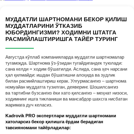
МУДДАТЛИ ШАРТНОМАНИ БЕКОР ҚИЛИШ
МУДДАТЛАРИНИ ЎТКАЗИБ
ЮБОРДИНГИЗМИ? ХОДИМНИ ШТАТГА
РАСМИЙЛАШТИРИШГА ТАЙЁР ТУРИНГ
Августда кўплаб компанияларда муддатли шартномалар
тугамоқда. Шартнома ўз-ўзидан тугайдигандек туюлади:
сана келди = ходим бўшатилди. Аслида, сана ҳеч нарсани
ҳал қилмайди: ишдан бўшатишни алоҳида ва зудлик
билан расмийлаштириш керак. Улгурмасангиз – шартнома
номуайан муддатга тузилган, деяверинг. Шошилсангиз
ва тартибни бузсангиз ёки хато қилсангиз – меҳнат низоси,
ходимнинг ишга тикланиши ва мансабдор шахсга нисбатан
жаримага дуч келасиз.
Kadrovik PRO экспертлари муддатли шартномани
хатоларсиз бекор қилишга ёрдам берадиган
тавсияномани тайёрладилар: