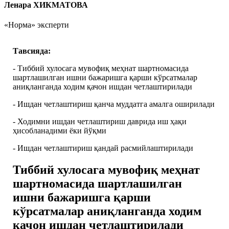
Ленара ХИКМАТОВА
«Норма» эксперти
Тавсияда:
- Тиббий хулосага мувофиқ меҳнат шартномасида
шартлашилган ишни бажаришга қарши кўрсатмалар
аниқланганда ходим қачон ишдан четлаштирилади
- Ишдан четлаштириш қанча муддатга амалга оширилади
- Ходимни ишдан четлаштириш даврида иш ҳақи
ҳисобланадими ёки йўқми
- Ишдан четлаштириш қандай расмийлаштирилади
Тиббий хулосага мувофиқ меҳнат
шартномасида шартлашилган
ишни бажаришга қарши
кўрсатмалар аниқланганда ходим
қачон ишдан четлаштирилади