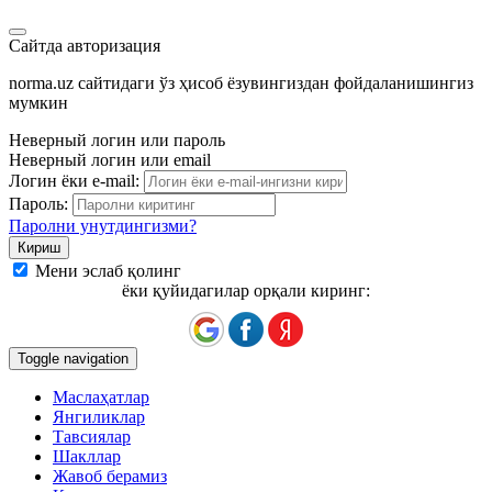
Сайтда авторизация
norma.uz сайтидаги ўз ҳисоб ёзувингиздан фойдаланишингиз
мумкин
Неверный логин или пароль
Неверный логин или email
Логин ёки e-mail:
Пароль:
Паролни унутдингизми?
Мени эслаб қолинг
ёки қуйидагилар орқали киринг:
Toggle navigation
Маслаҳатлар
Янгиликлар
Тавсиялар
Шакллар
Жавоб берамиз