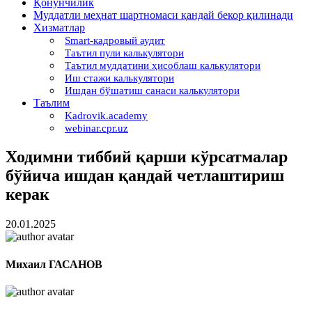
Қонунчилик
Муддатли меҳнат шартномаси қандай бекор қилинади
Хизматлар
Smart-кадровый аудит
Таътил пули калькулятори
Таътил муддатини ҳисоблаш калькулятори
Иш стажи калькулятори
Ишдан бўшатиш санаси калькулятори
Таълим
Kadrovik.academy
webinar.cpr.uz
Ходимни тиббий қарши кўрсатмалар
бўйича ишдан қандай четлаштириш
керак
20.01.2025
Михаил ГАСАНОВ