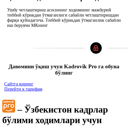
Ушбу четлаштириш асосининг ходимнинг мажбурий
тиббий кўрикдан ўтмаганлиги сабабли четлаштиришдан
фарқи қуйидагича. Тиббий кўрикдан ўтмаганлик сабабли
иш берувчи МКнинг
Давомини ўқиш учун Kadrovik Pro га обуна
бўлинг
Сайтга киринг
Перейти к тарифам
– Ўзбекистон кадрлар
бўлими ходимлари учун