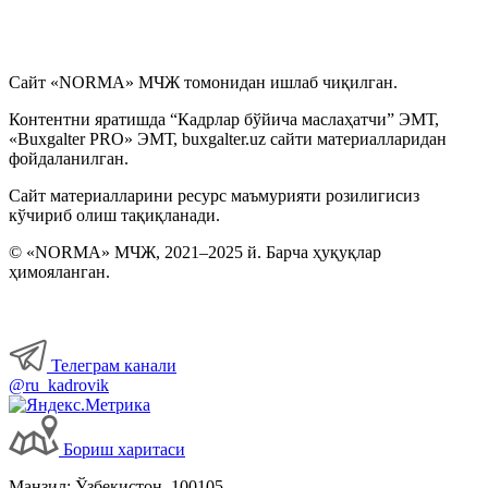
Сайт «NORMA» МЧЖ томонидан ишлаб чиқилган.
Контентни яратишда “Кадрлар бўйича маслаҳатчи” ЭМТ,
«Buxgalter PRO» ЭМТ, buxgalter.uz сайти материалларидан
фойдаланилган.
Сайт материалларини ресурс маъмурияти розилигисиз
кўчириб олиш тақиқланади.
© «NORMA» МЧЖ, 2021–2025 й. Барча ҳуқуқлар
ҳимояланган.
Телеграм канали
@ru_kadrovik
Бориш харитаси
Манзил: Ўзбекистон, 100105,