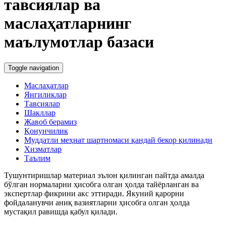
тавсиялар ва
маслаҳатларнинг
маълумотлар базаси
Toggle navigation
Маслаҳатлар
Янгиликлар
Тавсиялар
Шакллар
Жавоб берамиз
Қонунчилик
Муддатли меҳнат шартномаси қандай бекор қилинади
Хизматлар
Таълим
Тушунтиришлар материал эълон қилинган пайтда амалда
бўлган нормаларни ҳисобга олган ҳолда тайёрланган ва
экспертлар фикрини акс эттиради. Якуний қарорни
фойдаланувчи аниқ вазиятларни ҳисобга олган ҳолда
мустақил равишда қабул қилади.