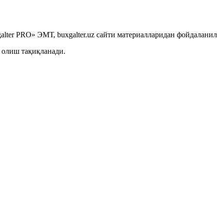
lter PRO» ЭМТ, buxgalter.uz сайти материалларидан фойдаланил
 олиш тақиқланади.