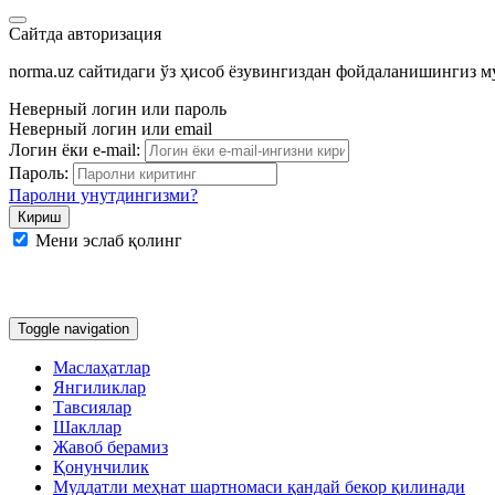
Сайтда авторизация
norma.uz сайтидаги ўз ҳисоб ёзувингиздан фойдаланишингиз 
Неверный логин или пароль
Неверный логин или email
Логин ёки e-mail:
Пароль:
Паролни унутдингизми?
Мени эслаб қолинг
Google
Facebook
Яндекс
Toggle navigation
Маслаҳатлар
Янгиликлар
Тавсиялар
Шакллар
Жавоб берамиз
Қонунчилик
Муддатли меҳнат шартномаси қандай бекор қилинади