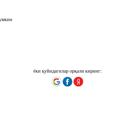
мумкин
ёки қуйидагилар орқали киринг: