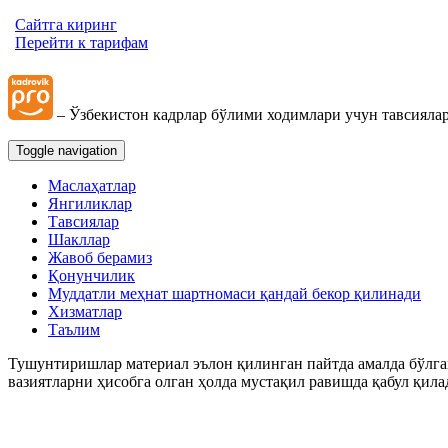
Сайтга киринг
Перейти к тарифам
– Ўзбекистон кадрлар бўлими ходимлари учун тавсиялар
Toggle navigation
Маслаҳатлар
Янгиликлар
Тавсиялар
Шакллар
Жавоб берамиз
Қонунчилик
Муддатли меҳнат шартномаси қандай бекор қилинади
Хизматлар
Таълим
Тушунтиришлар материал эълон қилинган пайтда амалда бўлган
вазиятларни ҳисобга олган ҳолда мустақил равишда қабул қила