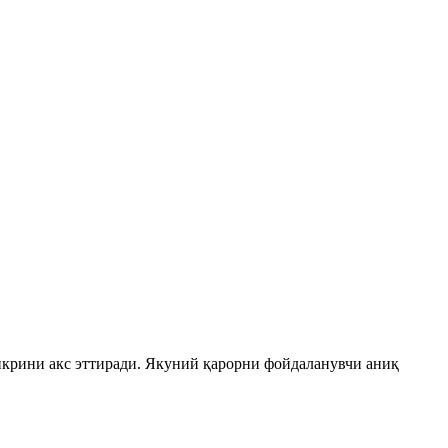
икрини акс эттиради. Якуний қарорни фойдаланувчи аниқ