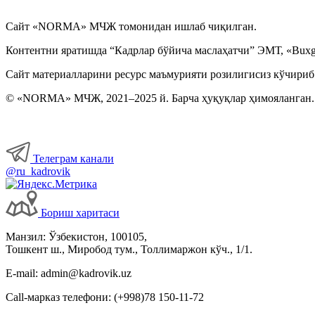
Сайт «NORMA» МЧЖ томонидан ишлаб чиқилган.
Контентни яратишда “Кадрлар бўйича маслаҳатчи” ЭМТ, «Buxga
Сайт материалларини ресурс маъмурияти розилигисиз кўчириб
© «NORMA» МЧЖ, 2021–2025 й. Барча ҳуқуқлар ҳимояланган.
Телеграм канали
@ru_kadrovik
Бориш харитаси
Манзил: Ўзбекистон, 100105,
Тошкент ш., Миробод тум., Толлимаржон кўч., 1/1.
E-mail: admin@kadrovik.uz
Call-марказ телефони: (+998)78 150-11-72