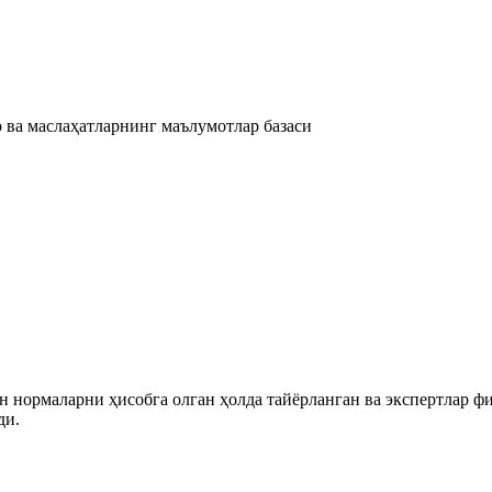
 ва маслаҳатларнинг маълумотлар базаси
 нормаларни ҳисобга олган ҳолда тайёрланган ва экспертлар ф
ди.