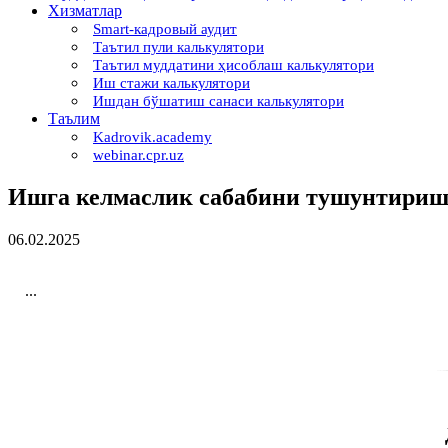
Хизматлар
Smart-кадровый аудит
Таътил пули калькулятори
Таътил муддатини ҳисоблаш калькулятори
Иш стажи калькулятори
Ишдан бўшатиш санаси калькулятори
Таълим
Kadrovik.academy
webinar.cpr.uz
Ишга келмаслик сабабини тушунтириш
06.02.2025
...