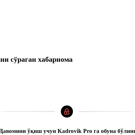
ни сўраган хабарнома
Давомини ўқиш учун Kadrovik Pro га обуна бўлин