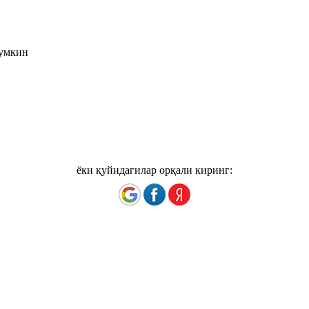
мумкин
ёки қуйидагилар орқали киринг: