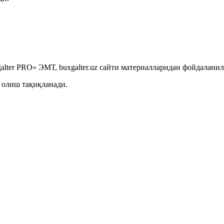
lter PRO» ЭМТ, buxgalter.uz сайти материалларидан фойдаланил
 олиш тақиқланади.