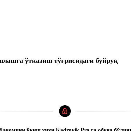
шлашга ўтказиш тўғрисидаги буйруқ
Давомини ўқиш учун Kadrovik Pro га обуна бўлин