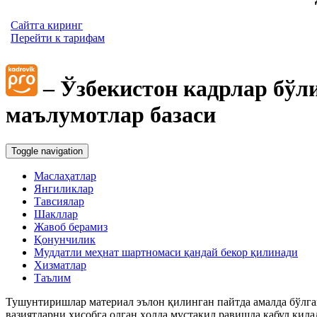
Сайтга киринг
Перейти к тарифам
– Ўзбекистон кадрлар бўл
маълумотлар базаси
Toggle navigation
Маслаҳатлар
Янгиликлар
Тавсиялар
Шакллар
Жавоб берамиз
Қонунчилик
Муддатли меҳнат шартномаси қандай бекор қилинади
Хизматлар
Таълим
Тушунтиришлар материал эълон қилинган пайтда амалда бўлган
вазиятларни ҳисобга олган ҳолда мустақил равишда қабул қила