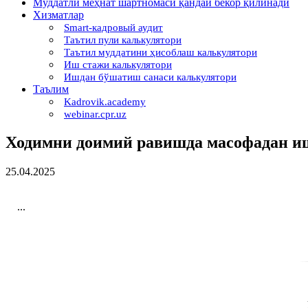
Муддатли меҳнат шартномаси қандай бекор қилинади
Хизматлар
Smart-кадровый аудит
Таътил пули калькулятори
Таътил муддатини ҳисоблаш калькулятори
Иш стажи калькулятори
Ишдан бўшатиш санаси калькулятори
Таълим
Kadrovik.academy
webinar.cpr.uz
Ходимни доимий равишда масофадан и
25.04.2025
...