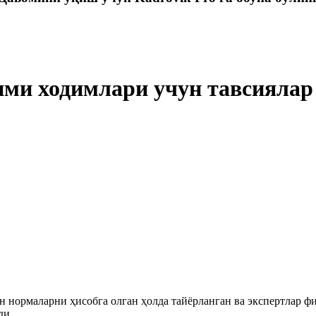
ими ходимлари учун тавсиялар
 нормаларни ҳисобга олган ҳолда тайёрланган ва экспертлар ф
ди.