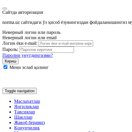
Сайтда авторизация
norma.uz сайтидаги ўз ҳисоб ёзувингиздан фойдаланишингиз 
Неверный логин или пароль
Неверный логин или email
Логин ёки e-mail:
Пароль:
Паролни унутдингизми?
Мени эслаб қолинг
Google
Facebook
Яндекс
Toggle navigation
Маслаҳатлар
Янгиликлар
Тавсиялар
Шакллар
Жавоб берамиз
Қонунчилик