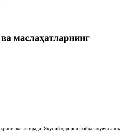
 ва маслаҳатларнинг
икрини акс эттиради. Якуний қарорни фойдаланувчи аниқ