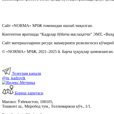
Сайт «NORMA» МЧЖ томонидан ишлаб чиқилган.
Контентни яратишда “Кадрлар бўйича маслаҳатчи” ЭМТ, «Buxga
Сайт материалларини ресурс маъмурияти розилигисиз кўчириб
© «NORMA» МЧЖ, 2021–2025 й. Барча ҳуқуқлар ҳимояланган.
Телеграм канали
@ru_kadrovik
Бориш харитаси
Манзил: Ўзбекистон, 100105,
Тошкент ш., Миробод тум., Толлимаржон кўч., 1/1.