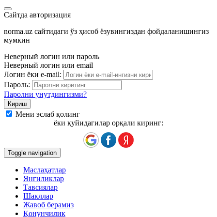
Сайтда авторизация
norma.uz сайтидаги ўз ҳисоб ёзувингиздан фойдаланишингиз
мумкин
Неверный логин или пароль
Неверный логин или email
Логин ёки e-mail:
Пароль:
Паролни унутдингизми?
Мени эслаб қолинг
ёки қуйидагилар орқали киринг:
Toggle navigation
Маслаҳатлар
Янгиликлар
Тавсиялар
Шакллар
Жавоб берамиз
Қонунчилик