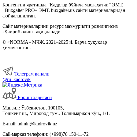
Контентни яратишда “Кадрлар бўйича маслаҳатчи” ЭМТ,
«Buxgalter PRO» ЭМТ, buxgalter.uz сайти материалларидан
фойдаланилган.
Сайт материалларини ресурс маъмурияти розилигисиз
кўчириб олиш тақиқланади.
© «NORMA» МЧЖ, 2021–2025 й. Барча ҳуқуқлар
ҳимояланган.
Телеграм канали
@ru_kadrovik
Бориш харитаси
Манзил: Ўзбекистон, 100105,
Тошкент ш., Миробод тум., Толлимаржон кўч., 1/1.
E-mail: admin@kadrovik.uz
Call-марказ телефони: (+998)78 150-11-72