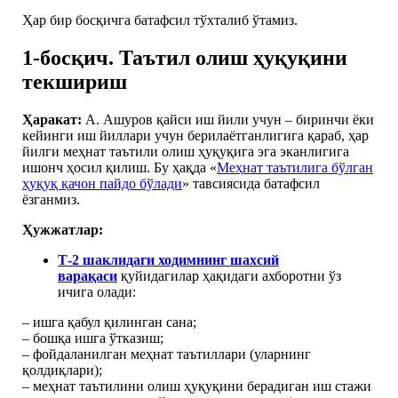
Ҳар бир босқичга батафсил тўхталиб ўтамиз.
1-босқич. Таътил олиш ҳуқуқини
текшириш
Ҳаракат:
А. Ашуров қайси иш йили учун – биринчи ёки
кейинги иш йиллари учун берилаётганлигига қараб, ҳар
йилги меҳнат таътили олиш ҳуқуқига эга эканлигига
ишонч ҳосил қилиш. Бу ҳақда «
Меҳнат таътилига бўлган
ҳуқуқ қачон пайдо бўлади
» тавсиясида батафсил
ёзганмиз.
Ҳужжатлар:
Т-2 шаклидаги ходимнинг шахсий
варақаси
қуйидагилар ҳақидаги ахборотни ўз
ичига олади:
– ишга қабул қилинган сана;
– бошқа ишга ўтказиш;
– фойдаланилган меҳнат таътиллари (уларнинг
қолдиқлари);
– меҳнат таътилини олиш ҳуқуқини берадиган иш стажи