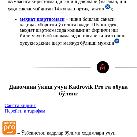
жумласига киритилмайдиган иш даврлари (масалан, иш
ҳақи сақланмайдиган 14 кундан ортиқ таътил
);
меҳнат шартномаси
– ишни бошлаш санаси
ҳақида ахборотни ўз ичига олади. Шунингдек,
меҳнат шартномасида ходимнинг биринчи иш
йили учун 6 ой ишламасидан илгари таътил олиш
ҳуқуқи ҳақида шарт мавжуд бўлиши мумкин
Давомини ўқиш учун Kadrovik Pro га обуна
бўлинг
Сайтга киринг
Перейти к тарифам
– Ўзбекистон кадрлар бўлими ходимлари учун