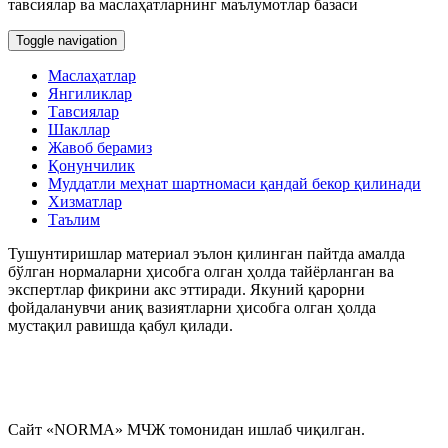
тавсиялар ва маслаҳатларнинг маълумотлар базаси
Toggle navigation
Маслаҳатлар
Янгиликлар
Тавсиялар
Шакллар
Жавоб берамиз
Қонунчилик
Муддатли меҳнат шартномаси қандай бекор қилинади
Хизматлар
Таълим
Тушунтиришлар материал эълон қилинган пайтда амалда
бўлган нормаларни ҳисобга олган ҳолда тайёрланган ва
экспертлар фикрини акс эттиради. Якуний қарорни
фойдаланувчи аниқ вазиятларни ҳисобга олган ҳолда
мустақил равишда қабул қилади.
Сайт «NORMA» МЧЖ томонидан ишлаб чиқилган.