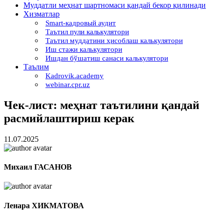
Муддатли меҳнат шартномаси қандай бекор қилинади
Хизматлар
Smart-кадровый аудит
Таътил пули калькулятори
Таътил муддатини ҳисоблаш калькулятори
Иш стажи калькулятори
Ишдан бўшатиш санаси калькулятори
Таълим
Kadrovik.academy
webinar.cpr.uz
Чек-лист: меҳнат таътилини қандай
расмийлаштириш керак
11.07.2025
Михаил ГАСАНОВ
Ленара ХИКМАТОВА