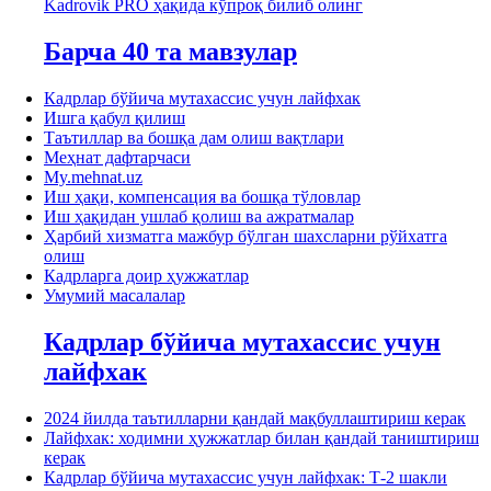
Kadrovik PRO ҳақида кўпроқ билиб олинг
Барча 40 та мавзулар
Кадрлар бўйича мутахассис учун лайфхак
Ишга қабул қилиш
Таътиллар ва бошқа дам олиш вақтлари
Меҳнат дафтарчаси
My.mehnat.uz
Иш ҳақи, компенсация ва бошқа тўловлар
Иш ҳақидан ушлаб қолиш ва ажратмалар
Ҳарбий хизматга мажбур бўлган шахсларни рўйхатга
олиш
Кадрларга доир ҳужжатлар
Умумий масалалар
Кадрлар бўйича мутахассис учун
лайфхак
2024 йилда таътилларни қандай мақбуллаштириш керак
Лайфхак: ходимни ҳужжатлар билан қандай таништириш
керак
Кадрлар бўйича мутахассис учун лайфхак: Т-2 шакли