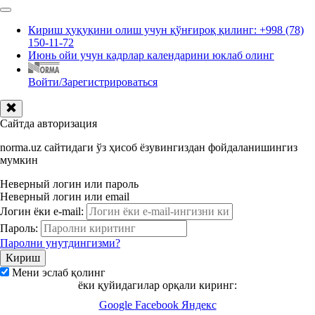
Кириш ҳуқуқини олиш учун қўнғироқ қилинг: +998 (78)
150-11-72
Июнь ойи учун кадрлар календарини юклаб олинг
Войти/Зарегистрироваться
Сайтда авторизация
norma.uz сайтидаги ўз ҳисоб ёзувингиздан фойдаланишингиз
мумкин
Неверный логин или пароль
Неверный логин или email
Логин ёки e-mail:
Пароль:
Паролни унутдингизми?
Мени эслаб қолинг
ёки қуйидагилар орқали киринг:
Google
Facebook
Яндекс