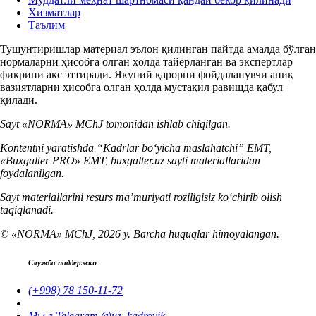
Хизматлар
Таълим
Тушунтиришлар материал эълон қилинган пайтда амалда бўлган
нормаларни ҳисобга олган ҳолда тайёрланган ва экспертлар
фикрини акс эттиради. Якуний қарорни фойдаланувчи аниқ
вазиятларни ҳисобга олган ҳолда мустақил равишда қабул
қилади.
Sayt «NORMA» MChJ tomonidan ishlab chiqilgan.
Kontentni yaratishda “Kadrlar boʻyicha maslahatchi” EMT,
«Buxgalter PRO» EMT, buxgalter.uz sayti materiallaridan
foydalanilgan.
Sayt materiallarini resurs ma’muriyati roziligisiz koʻchirib olish
taqiqlanadi.
© «NORMA» MChJ, 2026 y. Barcha huquqlar himoyalangan.
Служба поддержки
(+998) 78 150-11-72
Мы в Telegram @uz_kadrovik