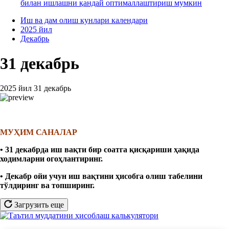
билан ишлашни қандай оптималлаштириш мумкин
Иш ва дам олиш кунлари календари
2025 йил
Декабрь
31 декабрь
2025 йил 31 декабрь
МУҲИМ САНАЛАР
• 31 декабрда иш вақти бир соатга қисқариши ҳақида
ходимларни огоҳлантиринг.
• Декабр ойи учун иш вақтини ҳисобга олиш табелини
тўлдиринг ва топширинг.
Загрузить еще