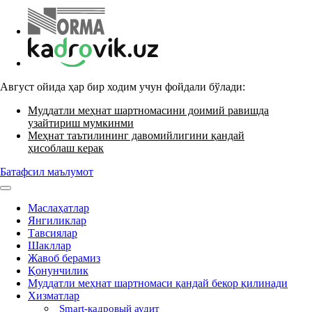
Август ойида ҳар бир ходим учун фойдали бўлади:
Муддатли меҳнат шартномасини доимий равишда
узайтириш мумкинми
Меҳнат таътилининг давомийлигини қандай
ҳисоблаш керак
Батафсил маълумот
Маслаҳатлар
Янгиликлар
Тавсиялар
Шакллар
Жавоб берамиз
Қонунчилик
Муддатли меҳнат шартномаси қандай бекор қилинади
Хизматлар
Smart-кадровый аудит