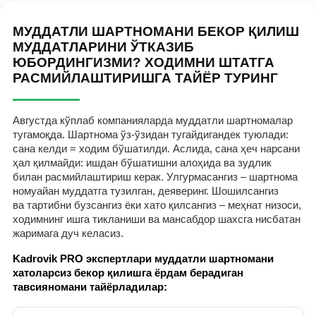
МУДДАТЛИ ШАРТНОМАНИ БЕКОР ҚИЛИШ
МУДДАТЛАРИНИ ЎТКАЗИБ
ЮБОРДИНГИЗМИ? ХОДИМНИ ШТАТГА
РАСМИЙЛАШТИРИШГА ТАЙЁР ТУРИНГ
Августда кўплаб компанияларда муддатли шартномалар
тугамоқда. Шартнома ўз-ўзидан тугайдигандек туюлади:
сана келди = ходим бўшатилди. Аслида, сана ҳеч нарсани
ҳал қилмайди: ишдан бўшатишни алоҳида ва зудлик
билан расмийлаштириш керак. Улгурмасангиз – шартнома
номуайан муддатга тузилган, деяверинг. Шошилсангиз
ва тартибни бузсангиз ёки хато қилсангиз – меҳнат низоси,
ходимнинг ишга тикланиши ва мансабдор шахсга нисбатан
жаримага дуч келасиз.
Kadrovik PRO экспертлари муддатли шартномани
хатоларсиз бекор қилишга ёрдам берадиган
тавсияномани тайёрладилар: