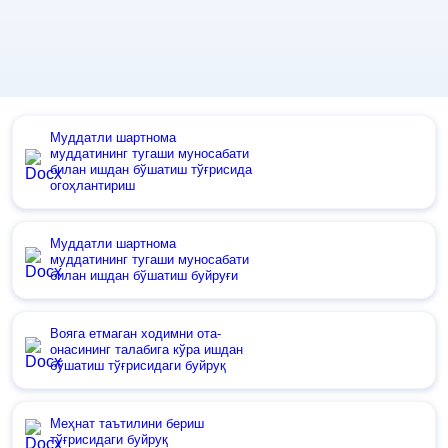
Муддатли шартнома
муддатининг тугаши муносабати
билан ишдан бўшатиш тўғрисида
огоҳлантириш
Муддатли шартнома
муддатининг тугаши муносабати
билан ишдан бўшатиш буйруғи
Вояга етмаган ходимни ота-
онасининг талабига кўра ишдан
бўшатиш тўғрисидаги буйруқ
Меҳнат таътилини бериш
тўғрисидаги буйруқ