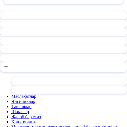
Маслаҳатлар
Янгиликлар
Тавсиялар
Шакллар
Жавоб берамиз
Қонунчилик
Муддатли меҳнат шартномаси қандай бекор қилинади