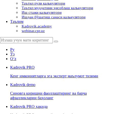
Таътил пули калькулятори
Таътил муддатини ҳисоблаш калькулятори
Иш стажи калькулятори
Ишдан бўшатиш санаси калькулятори
Таълим
Kadrovik.academy
webinar.cpr.uz
Ру
Ўз
Oʻz
Kadrovik
PRO
Кенг имкониятларга эга эксперт маълумот тизими
Kadrovik
demo
Синовга киришни фаоллаштиринг ва барча
афзалликларни баҳоланг
Kadrovik PRO ҳақида