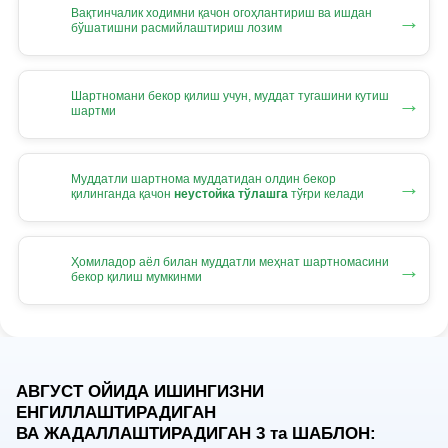
Вақтинчалик ходимни қачон огоҳлантириш ва ишдан
→
бўшатишни расмийлаштириш лозим
Шартномани бекор қилиш учун, муддат тугашини кутиш
→
шартми
Муддатли шартнома муддатидан олдин бекор
→
қилинганда қачон
неустойка тўлашга
тўғри келади
Ҳомиладор аёл билан муддатли меҳнат шартномасини
→
бекор қилиш мумкинми
АВГУСТ ОЙИДА ИШИНГИЗНИ
ЕНГИЛЛАШТИРАДИГАН
ВА ЖАДАЛЛАШТИРАДИГАН 3
та
ШАБЛОН: