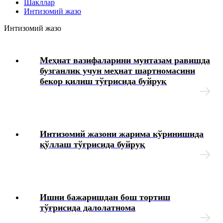
Шакллар
Интизомий жазо
Интизомий жазо
Интизомий жазо
Меҳнат муҳофазаси
Меҳнат вазифаларини мунтазам равишда
бузганлик учун меҳнат шартномасини
Тиббий кўрик
бекор қилиш тўғрисида буйруқ
Ходимларнинг ижтимоий таъминоти
Моддий ёрдам
Интизомий жазони жарима кўринишида
қўллаш тўғрисида буйруқ
Юридик масалалар
Чек-варақлар
Ишни бажаришдан бош тортиш
Ташкилотнинг локал ҳужжатлари
тўғрисида далолатнома