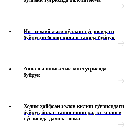
бўлгани тўғрисида далолатнома
Интизомий жазо қўллаш тўғрисидаги
буйруқни бекор қилиш ҳақида буйруқ
Аввалги ишига тиклаш тўғрисида
буйруқ
Ходим ҳайфсан эълон қилиш тўғрисидаги
буйруқ билан танишишни рад этганлиги
тўғрисида далолатнома