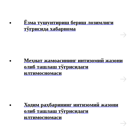
Блок-диаграммалар
Ёзма тушунтириш бериш лозимлиги
тўғрисида хабарнома
Меҳнат жамоасининг интизомий жазони
олиб ташлаш тўғрисидаги
илтимосномаси
Ходим раҳбарининг интизомий жазони
олиб ташлаш тўғрисидаги
илтимосномаси