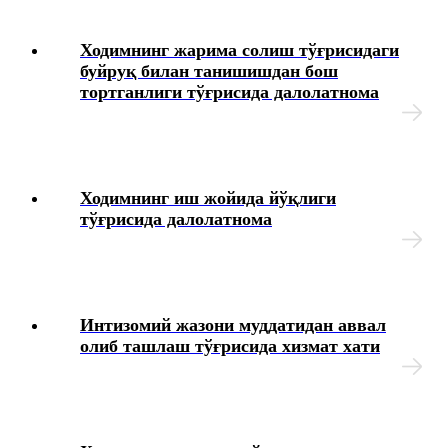
Ходимнинг жарима солиш тўғрисидаги
буйруқ билан танишишдан бош
тортганлиги тўғрисида далолатнома
Ходимнинг иш жойида йўқлиги
тўғрисида далолатнома
Интизомий жазони муддатидан аввал
олиб ташлаш тўғрисида хизмат хати