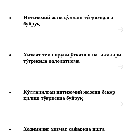
Интизомий жазо қўллаш тўғрисидаги
буйруқ
Хизмат текшируви ўтказиш натижалари
тўғрисида далолатнома
Қўлланилган интизомий жазони бекор
қилиш тўғрисида буйруқ
Ходимнинг хизмат сафарида ишга