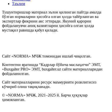
Таълим
Тушунтиришлар материал эълон қилинган пайтда амалда
бўлган нормаларни ҳисобга олган ҳолда тайёрланган ва
экспертлар фикрини акс эттиради. Якуний қарорни
фойдаланувчи аниқ вазиятларни ҳисобга олган ҳолда
мустақил равишда қабул қилади.
Сайт «NORMA» МЧЖ томонидан ишлаб чиқилган.
Контентни яратишда “Кадрлар бўйича маслаҳатчи” ЭМТ,
«Buxgalter PRO» ЭМТ, buxgalter.uz сайти материалларидан
фойдаланилган.
Сайт материалларини ресурс маъмурияти розилигисиз
кўчириб олиш тақиқланади.
© «NORMA» МЧЖ, 2021–2025 й. Барча ҳуқуқлар
ҳимояланган.