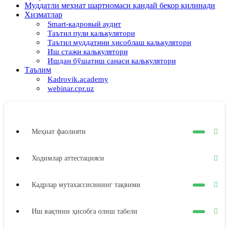
Муддатли меҳнат шартномаси қандай бекор қилинади
Хизматлар
Smart-кадровый аудит
Таътил пули калькулятори
Таътил муддатини ҳисоблаш калькулятори
Иш стажи калькулятори
Ишдан бўшатиш санаси калькулятори
Таълим
Kadrovik.academy
webinar.cpr.uz
Меҳнат фаолияти
Ходимлар аттестацияси
Кадрлар мутахассисининг тақвими
Иш вақтини ҳисобга олиш табели