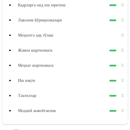
Кадрларга оид иш юритиш
Лавозим йўриқномалари
Меҳнатга ҳақ тўлаш
Жамоа шартномаси
Меҳнат шартномаси
Иш вақти
Таътиллар
Моддий жавобгарлик
Ходимнинг моддий жавобгарлиги