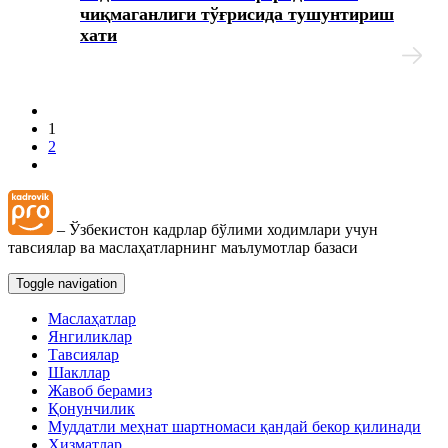
чиқмаганлиги тўғрисида тушунтириш
хати
1
2
– Ўзбекистон кадрлар бўлими ходимлари учун
тавсиялар ва маслаҳатларнинг маълумотлар базаси
Toggle navigation
Маслаҳатлар
Янгиликлар
Тавсиялар
Шакллар
Жавоб берамиз
Қонунчилик
Муддатли меҳнат шартномаси қандай бекор қилинади
Хизматлар