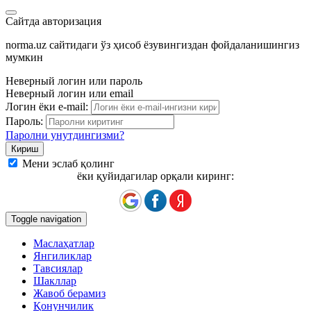
Сайтда авторизация
norma.uz сайтидаги ўз ҳисоб ёзувингиздан фойдаланишингиз
мумкин
Неверный логин или пароль
Неверный логин или email
Логин ёки e-mail:
Пароль:
Паролни унутдингизми?
Мени эслаб қолинг
ёки қуйидагилар орқали киринг:
Toggle navigation
Маслаҳатлар
Янгиликлар
Тавсиялар
Шакллар
Жавоб берамиз
Қонунчилик