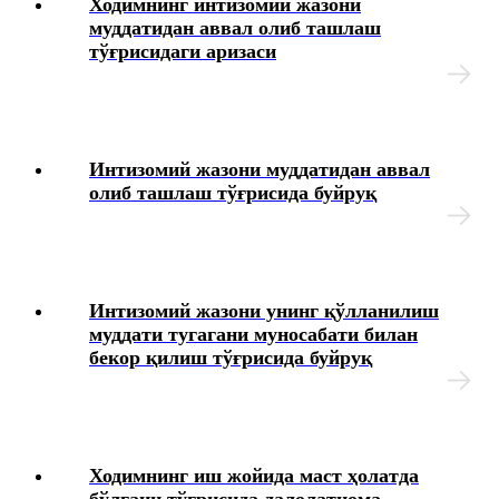
Ходимнинг интизомий жазони
муддатидан аввал олиб ташлаш
тўғрисидаги аризаси
Интизомий жазони муддатидан аввал
олиб ташлаш тўғрисида буйруқ
Интизомий жазони унинг қўлланилиш
муддати тугагани муносабати билан
бекор қилиш тўғрисида буйруқ
Ходимнинг иш жойида маст ҳолатда