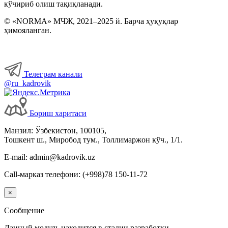
кўчириб олиш тақиқланади.
Бошқа ишга ўтиш, ўриндошлик
© «NORMA» МЧЖ, 2021–2025 й. Барча ҳуқуқлар
ҳимояланган.
Меҳнат шароитларининг ўзгариши
Иш вақти
Телеграм канали
@ru_kadrovik
Меҳнат шартномасини бекор қилиш
Бориш харитаси
Имтиёзлар
Манзил: Ўзбекистон, 100105,
Тошкент ш., Миробод тум., Толлимаржон кўч., 1/1.
Ходимларнинг ижтимоий таъминоти
E-mail: admin@kadrovik.uz
Call-марказ телефони: (+998)78 150-11-72
Хизмат сафарлари
×
Ишга қабул қилиш
Сообщение
Данный модуль находится в стадии разработки.