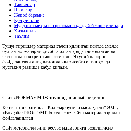
Тавсиялар
Шакллар
My.mehnat.uz
Жавоб берамиз
Қонунчилик
Муддатли меҳнат шартномаси қандай бекор қилинади
Иш хақи сақланмаган холда бериладиган таътилни
Хизматлар
расмийлаштириш тўғрисидаги вазиятларнинг
Таълим
маълумотлар базаси
Тушунтиришлар материал эълон қилинган пайтда амалда
бўлган нормаларни ҳисобга олган ҳолда тайёрланган ва
Иш ҳақидан ушлаб қолиш ва ажратмалар
экспертлар фикрини акс эттиради. Якуний қарорни
фойдаланувчи аниқ вазиятларни ҳисобга олган ҳолда
мустақил равишда қабул қилади.
Йиллик меҳнат таътилини беришни рад этиш
тўғрисидаги вазиятларнинг маълумотлар базаси
Суд амалиёти ва меҳнат низолари
Сайт «NORMA» МЧЖ томонидан ишлаб чиқилган.
Қалбаки меҳнат дафтарчалари, шунингдек меҳнат
дафтарчаларининг иккита бланкасининг аниқланиши
Контентни яратишда “Кадрлар бўйича маслаҳатчи” ЭМТ,
тўғрисидаги вазиятларнинг маълумотлар базаси
«Buxgalter PRO» ЭМТ, buxgalter.uz сайти материалларидан
фойдаланилган.
Иш ҳақи, компенсация ва бошқа тўловлар
Сайт материалларини ресурс маъмурияти розилигисиз