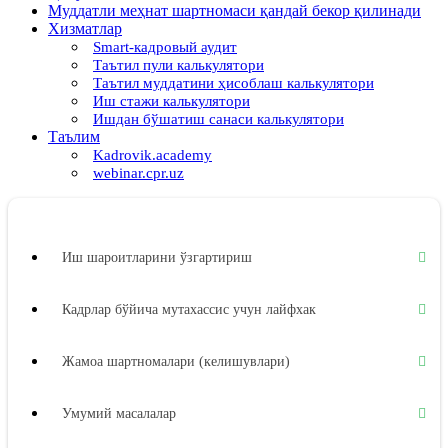
Муддатли меҳнат шартномаси қандай бекор қилинади
Хизматлар
Smart-кадровый аудит
Таътил пули калькулятори
Таътил муддатини ҳисоблаш калькулятори
Иш стажи калькулятори
Ишдан бўшатиш санаси калькулятори
Таълим
Kadrovik.academy
webinar.cpr.uz
Иш шароитларини ўзгартириш
Кадрлар бўйича мутахассис учун лайфхак
Жамоа шартномалари (келишувлари)
Умумий масалалар