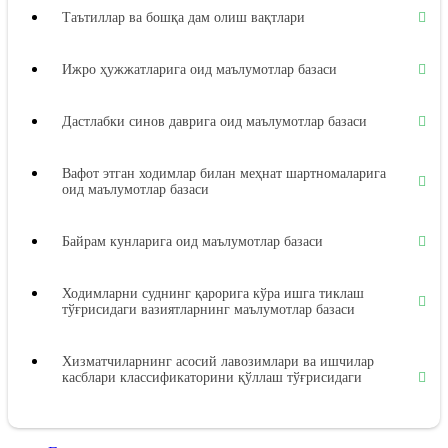
Таътиллар ва бошқа дам олиш вақтлари
Ижро ҳужжатларига оид маълумотлар базаси
Дастлабки синов даврига оид маълумотлар базаси
Вафот этган ходимлар билан меҳнат шартномаларига
оид маълумотлар базаси
Байрам кунларига оид маълумотлар базаси
Ходимларни суднинг қарорига кўра ишга тиклаш
тўғрисидаги вазиятларнинг маълумотлар базаси
Хизматчиларнинг асосий лавозимлари ва ишчилар
касблари классификаторини қўллаш тўғрисидаги
вазиятларнинг маълумотлар базаси
Меҳнат дафтарчалари бланкаларини расмийлаштириш