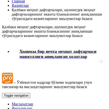
Главная
тўғрисидаги вазиятларнинг маълумотлар базаси
Вазиятлар
Қалбаки меҳнат дафтарчалари, шунингдек меҳнат
дафтарчаларининг иккита бланкасининг аниқланиши
Иш берувчидан зарарни ундиришга оид маълумотлар
тўғрисидаги вазиятларнинг маълумотлар базаси
базаси
Қалбаки меҳнат дафтарчалари, шунингдек меҳнат
дафтарчаларининг иккита бланкасининг аниқланиши
Янги Меҳнат кодекси
тўғрисидаги вазиятларнинг маълумотлар базаси
Меҳнат дафтарчаларига ўзгартиришлар киритиш ва
нотўғри ёзувларни тузатиш тўғрисидаги
Ходимда бир нечта меҳнат дафтарчаси
вазиятларнинг маълумотлар базаси
мавжудлиги аниқланган ҳолатлар
Меҳнат дафтарчасига иш ва ўқиш даврларига оид
ёзувларни киритиш тўғрисидаги вазиятларнинг
маълумотлар базаси
– Ўзбекистон кадрлар бўлими ходимлари учун
Таътиллар жадвалини қўллаш тартиби тўғрисидаги
тавсиялар ва маслаҳатларнинг маълумотлар базаси
вазиятларнинг маълумотлар базаси
Toggle navigation
Таътилни узайтириш ва кўчириш тўғрисидаги
Маслаҳатлар
вазиятларнинг маълумотлар базаси
Янгиликлар