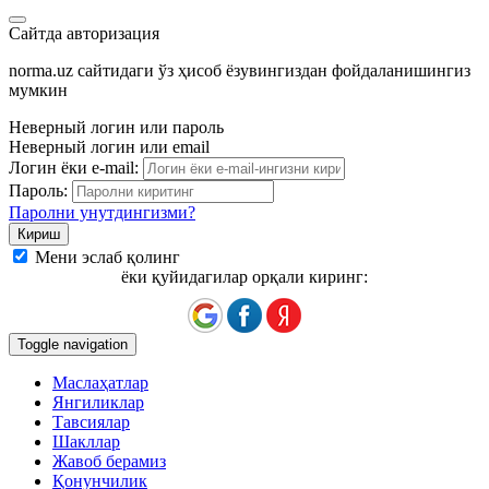
Сайтда авторизация
norma.uz сайтидаги ўз ҳисоб ёзувингиздан фойдаланишингиз
мумкин
Неверный логин или пароль
Неверный логин или email
Логин ёки e-mail:
Пароль:
Паролни унутдингизми?
Мени эслаб қолинг
ёки қуйидагилар орқали киринг:
Toggle navigation
Маслаҳатлар
Янгиликлар
Тавсиялар
Шакллар
Жавоб берамиз
Қонунчилик