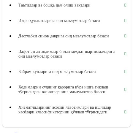
Таътиллар ва бошқа дам олиш вақтлари
Ижро ҳужжатларига оид маълумотлар базаси
Дастлабки синов даврига оид маълумотлар базаси
Вафот этган ходимлар билан меҳнат шартномаларига
оид маълумотлар базаси
Байрам кунларига оид маълумотлар базаси
Ходимларни суднинг қарорига кўра ишга тиклаш
тўғрисидаги вазиятларнинг маълумотлар базаси
Хизматчиларнинг асосий лавозимлари ва ишчилар
касблари классификаторини қўллаш тўғрисидаги
вазиятларнинг маълумотлар базаси
Меҳнат дафтарчалари бланкаларини расмийлаштириш