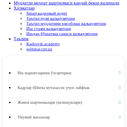
Муддатли меҳнат шартномаси қандай бекор қилинади
Хизматлар
Smart-кадровый аудит
Таътил пули калькулятори
Таътил муддатини ҳисоблаш калькулятори
Иш стажи калькулятори
Ишдан бўшатиш санаси калькулятори
Таълим
Kadrovik.academy
webinar.cpr.uz
Иш шароитларини ўзгартириш
Кадрлар бўйича мутахассис учун лайфхак
Жамоа шартномалари (келишувлари)
Умумий масалалар