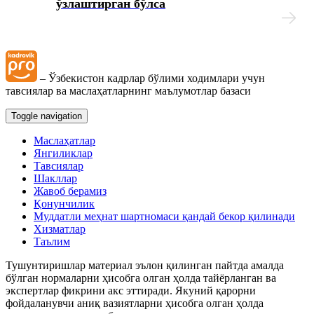
ўзлаштирган бўлса
My.mehnat.uz
Иш хақи сақланмаган холда бериладиган таътилни
расмийлаштириш тўғрисидаги вазиятларнинг
– Ўзбекистон кадрлар бўлими ходимлари учун
маълумотлар базаси
тавсиялар ва маслаҳатларнинг маълумотлар базаси
Toggle navigation
Иш ҳақидан ушлаб қолиш ва ажратмалар
Маслаҳатлар
Янгиликлар
Йиллик меҳнат таътилини беришни рад этиш
Тавсиялар
тўғрисидаги вазиятларнинг маълумотлар базаси
Шакллар
Жавоб берамиз
Қонунчилик
Суд амалиёти ва меҳнат низолари
Муддатли меҳнат шартномаси қандай бекор қилинади
Хизматлар
Таълим
Қалбаки меҳнат дафтарчалари, шунингдек меҳнат
дафтарчаларининг иккита бланкасининг аниқланиши
Тушунтиришлар материал эълон қилинган пайтда амалда
тўғрисидаги вазиятларнинг маълумотлар базаси
бўлган нормаларни ҳисобга олган ҳолда тайёрланган ва
экспертлар фикрини акс эттиради. Якуний қарорни
фойдаланувчи аниқ вазиятларни ҳисобга олган ҳолда
Иш ҳақи, компенсация ва бошқа тўловлар