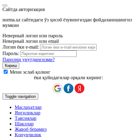
Сайтда авторизация
norma.uz сайтидаги ўз ҳисоб ёзувингиздан фойдаланишингиз
мумкин
Неверный логин или пароль
Неверный логин или email
Логин ёки e-mail:
Пароль:
Паролни унутдингизми?
Мени эслаб қолинг
ёки қуйидагилар орқали киринг:
Toggle navigation
Маслаҳатлар
Янгиликлар
Тавсиялар
Шакллар
Жавоб берамиз
Қонунчилик