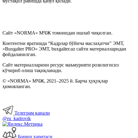
мустақил равишда қабул қилади.
Бошқа ишга ўтиш, ўриндошлик
Меҳнат шароитларининг ўзгариши
Сайт «NORMA» МЧЖ томонидан ишлаб чиқилган.
Контентни яратишда “Кадрлар бўйича маслаҳатчи” ЭМТ,
Иш вақти
«Buxgalter PRO» ЭМТ, buxgalter.uz сайти материалларидан
фойдаланилган.
Меҳнат шартномасини бекор қилиш
Сайт материалларини ресурс маъмурияти розилигисиз
кўчириб олиш тақиқланади.
Имтиёзлар
© «NORMA» МЧЖ, 2021–2025 й. Барча ҳуқуқлар
ҳимояланган.
Ходимларнинг ижтимоий таъминоти
Хизмат сафарлари
Телеграм канали
@ru_kadrovik
Ишга қабул қилиш
Бориш харитаси