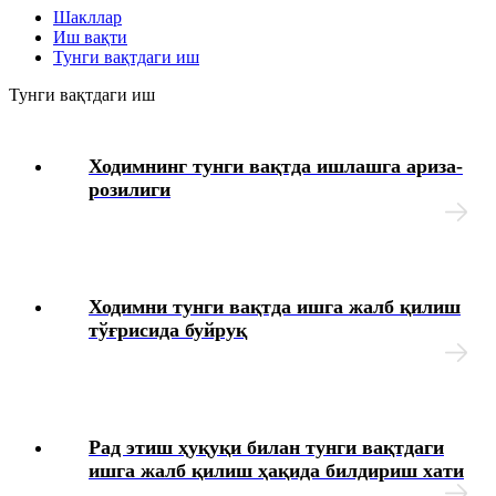
Шакллар
Иш вақти
Интизомий жазо
Тунги вақтдаги иш
Тунги вақтдаги иш
Меҳнат муҳофазаси
Ходимнинг тунги вақтда ишлашга ариза-
Тиббий кўрик
розилиги
Ходимларнинг ижтимоий таъминоти
Моддий ёрдам
Ходимни тунги вақтда ишга жалб қилиш
тўғрисида буйруқ
Юридик масалалар
Чек-варақлар
Рад этиш ҳуқуқи билан тунги вақтдаги
Ташкилотнинг локал ҳужжатлари
ишга жалб қилиш ҳақида билдириш хати