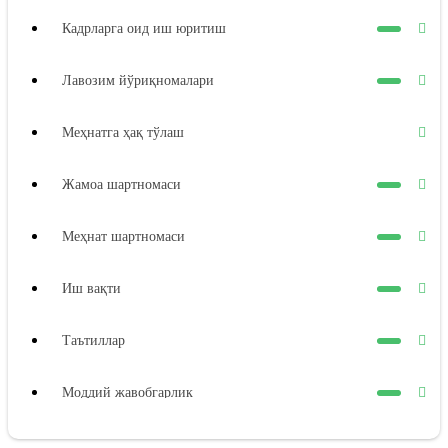
Кадрларга оид иш юритиш
Лавозим йўриқномалари
Меҳнатга ҳақ тўлаш
Жамоа шартномаси
Меҳнат шартномаси
Иш вақти
Таътиллар
Моддий жавобгарлик
Ходимнинг моддий жавобгарлиги