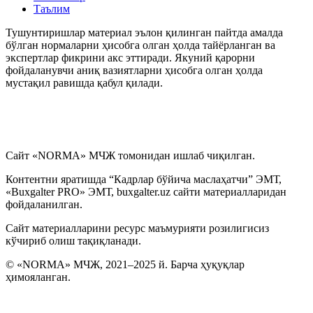
Таълим
Тушунтиришлар материал эълон қилинган пайтда амалда
бўлган нормаларни ҳисобга олган ҳолда тайёрланган ва
экспертлар фикрини акс эттиради. Якуний қарорни
фойдаланувчи аниқ вазиятларни ҳисобга олган ҳолда
мустақил равишда қабул қилади.
Сайт «NORMA» МЧЖ томонидан ишлаб чиқилган.
Контентни яратишда “Кадрлар бўйича маслаҳатчи” ЭМТ,
«Buxgalter PRO» ЭМТ, buxgalter.uz сайти материалларидан
фойдаланилган.
Сайт материалларини ресурс маъмурияти розилигисиз
кўчириб олиш тақиқланади.
© «NORMA» МЧЖ, 2021–2025 й. Барча ҳуқуқлар
ҳимояланган.