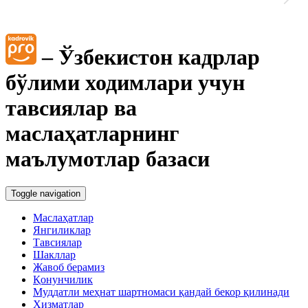
Блок-диаграммалар
– Ўзбекистон кадрлар
бўлими ходимлари учун
тавсиялар ва
маслаҳатларнинг
маълумотлар базаси
Toggle navigation
Маслаҳатлар
Янгиликлар
Тавсиялар
Шакллар
Жавоб берамиз
Қонунчилик
Муддатли меҳнат шартномаси қандай бекор қилинади
Хизматлар