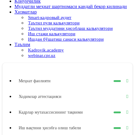
Қонунчилик
Муддатли меҳнат шартномаси қандай бекор қилинади
Хизматлар
Smart-кадровый аудит
Таътил пули калькулятори
Таътил муддатини ҳисоблаш калькулятори
Иш стажи калькулятори
Ишдан бўшатиш санаси калькулятори
Таълим
Kadrovik.academy
webinar.cpr.uz
Меҳнат фаолияти
Ходимлар аттестацияси
Кадрлар мутахассисининг тақвими
Иш вақтини ҳисобга олиш табели