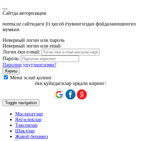
Сайтда авторизация
norma.uz сайтидаги ўз ҳисоб ёзувингиздан фойдаланишингиз
мумкин
Неверный логин или пароль
Неверный логин или email
Логин ёки e-mail:
Пароль:
Паролни унутдингизми?
Мени эслаб қолинг
ёки қуйидагилар орқали киринг:
Toggle navigation
Маслаҳатлар
Янгиликлар
Тавсиялар
Шакллар
Жавоб берамиз